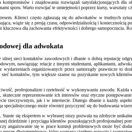
kompromisów i znajdowania rozwiązań satysfakcjonujących dla obu
ronami sporu. Warto rozwijać te umiejętności poprzez kursy, warsztat
tresem. Klienci często zgłaszają się do adwokatów w trudnych sytuac
ująca, wiąże się z presją czasu, odpowiedzialnością i koniecznością
st kluczowa dla zachowania efektywności i dobrego samopoczucia. Ro
wodowej dla adwokata
silnej sieci kontaktów zawodowych i dbanie o dobrą reputację odgry
wodowym, nawiązując relacje z innymi studentami, aplikantami, adwoka
raz wydarzeniach organizowanych przez samorządy prawnicze to dos
ana sieć kontaktów, tym większe szanse na pozyskanie nowych klien
zciwość, profesjonalizm i rzetelność w wykonywaniu zawodu. Każda s
 skuteczne reprezentowanie ich interesów oraz etyczne postępowanie 
ecie rzeczywistym, jak i w internecie. Dlatego dbanie o każdy aspekt
 specjalistycznego może również przyczynić się do budowania wizeru
. Stanie się ekspertem w wybranej niszy pozwala na zdobycie unikalnej
 danej dziedzinie i przyciąga klientów poszukujących profesjonalne
ch czy angażowanie się w prace komisji problemowych może być do
o proces długoterminowy, który wymaga ciągłego rozwoju i zaangażo