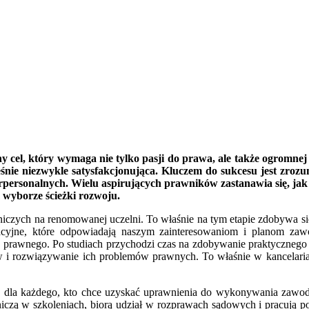
y cel, który wymaga nie tylko pasji do prawa, ale także ogromnej 
eśnie niezwykle satysfakcjonująca. Kluczem do sukcesu jest zrozu
terpersonalnych. Wielu aspirujących prawników zastanawia się, ja
wyborze ścieżki rozwoju.
iczych na renomowanej uczelni. To właśnie na tym etapie zdobywa się
lizacyjne, które odpowiadają naszym zainteresowaniom i planom z
u prawnego. Po studiach przychodzi czas na zdobywanie praktycznego d
tów i rozwiązywanie ich problemów prawnych. To właśnie w kancelari
a dla każdego, kto chce uzyskać uprawnienia do wykonywania zawodu
stniczą w szkoleniach, biorą udział w rozprawach sądowych i pracuj