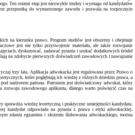
go. Ten ostatni etap jest niezwykle trudny i wymaga od kandydatów
 jest przepustką do wymarzonego zawodu i pozwala na rozpoczęcie
kich na kierunku prawo. Program studiów jest obszerny i obejmuje
czowe jest nie tylko przyswojenie materiału, ale także rozwijanie
zajęciach, dyskutować, zadawać pytania i szukać dodatkowych źródeł
alają na zdobycie pierwszych doświadczeń zawodowych i nawiązanie
wyczaj trzy lata. Aplikacja adwokacka jest regulowana przez Prawo o
tycznych, które pogłębiają ich wiedzę z różnych dziedzin prawa, a
 pod nadzorem patrona. Patronem jest doświadczony adwokat, który
a rozwoju zawodowego aplikanta, dlatego warto poświęcić czas na
y sprawdza wiedzę teoretyczną i praktyczne umiejętności kandydata.
órej kandydat odpowiada na pytania z prawa i etyki adwokackiej.
lnym zdaniu egzaminu i złożeniu ślubowania adwokackiego, można