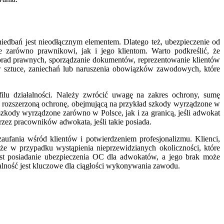
dbań jest nieodłącznym elementem. Dlatego też, ubezpieczenie od
zarówno prawnikowi, jak i jego klientom. Warto podkreślić, że
ad prawnych, sporządzanie dokumentów, reprezentowanie klientów
 w sztuce, zaniechań lub naruszenia obowiązków zawodowych, które
lu działalności. Należy zwrócić uwagę na zakres ochrony, sumę
ć rozszerzoną ochronę, obejmującą na przykład szkody wyrządzone w
kody wyrządzone zarówno w Polsce, jak i za granicą, jeśli adwokat
ez pracowników adwokata, jeśli takie posiada.
ufania wśród klientów i potwierdzeniem profesjonalizmu. Klienci,
że w przypadku wystąpienia nieprzewidzianych okoliczności, które
st posiadanie ubezpieczenia OC dla adwokatów, a jego brak może
alność jest kluczowe dla ciągłości wykonywania zawodu.