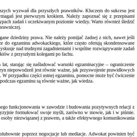
jszych wyzwań dla przyszłych prawników. Kluczem do sukcesu jest
wymagań jest pierwszym krokiem. Należy zapoznać się z przepisami
typach zadań i oczekiwanym poziomie wiedzy. Warto również śledzić
prawniczej.
ne dziedziny prawa. Nie należy pomijać żadnej z nich, nawet jeśli
cze do egzaminu adwokackiego, które często oferują skondensowane
dyskusje nad trudnymi zagadnieniami i wspólne rozwiązywanie zadań
aktów z przyszłymi kolegami po fachu.
at, starając się naśladować warunki egzaminacyjne – ograniczenie
czyn niepowodzeń jest równie ważne, jak przyswojenie prawidłowych
i. W przypadku części ustnej egzaminu, pomocne może być ćwiczenie
j podczas egzaminu są równie ważne, jak wiedza.
wnego funkcjonowania w zawodzie i budowania pozytywnych relacji z
ecyzyjnie formułować swoje myśli, zarówno w mowie, jak i w piśmie.
la osoby niezwiązanej z prawem, a także efektywnego komunikowania
 polubownie poprzez negocjacje lub mediacje. Adwokat powinien być