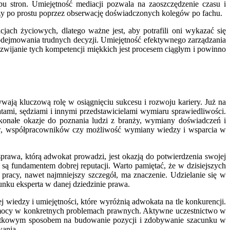
 stron. Umiejętność mediacji pozwala na zaoszczędzenie czasu i
y czy po prostu poprzez obserwację doświadczonych kolegów po fachu.
jach życiowych, dlatego ważne jest, aby potrafili oni wykazać się
 podejmowania trudnych decyzji. Umiejętność efektywnego zarządzania
zwijanie tych kompetencji miękkich jest procesem ciągłym i powinno
wają kluczową rolę w osiągnięciu sukcesu i rozwoju kariery. Już na
tami, sędziami i innymi przedstawicielami wymiaru sprawiedliwości.
konałe okazje do poznania ludzi z branży, wymiany doświadczeń i
tów, współpracowników czy możliwość wymiany wiedzy i wsparcia w
prawa, którą adwokat prowadzi, jest okazją do potwierdzenia swojej
są fundamentem dobrej reputacji. Warto pamiętać, że w dzisiejszych
 pracy, nawet najmniejszy szczegół, ma znaczenie. Udzielanie się w
nku eksperta w danej dziedzinie prawa.
 wiedzy i umiejętności, które wyróżnią adwokata na tle konkurencji.
j pomocy w konkretnych problemach prawnych. Aktywne uczestnictwo w
datkowym sposobem na budowanie pozycji i zdobywanie szacunku w
wania.