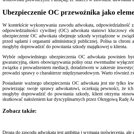
Ubezpieczenie OC przewoźnika jako elem
W kontekście wykonywania zawodu adwokata, odpowiedzialność za 
odpowiedzialności cywilnej (OC) adwokata stanowi kluczowy el
ubezpieczenie OC adwokata obejmuje szkody wyrządzone w związk
przed sądami i organami administracji publicznej. Polisa ta chr
mogłyby doprowadzić do powstania szkody majątkowej u klienta.
Wybór odpowiedniego ubezpieczenia OC adwokata powinien być p
gwarancyjną, okres obowiązywania polisy oraz ewentualne wyłączen
związku z prowadzeniem mediacji, doradztwem w zakresie inwestycj
prowadzi sprawy o charakterze międzynarodowym. Warto również zwr
Posiadanie ważnego ubezpieczenia OC adwokata jest nie tylko kwe
powierzając swoje sprawy adwokatowi, oczekują pewności, że ich 
mogłyby doprowadzić do powstania szkody, klient otrzyma stoso
skutkować nałożeniem kar dyscyplinarnych przez Okręgową Radę Adwo
Zobacz także:
Nawigacja
wpisu
Droga do zawodu adwokata jest ambitna i wymaga poświęcenia, ale