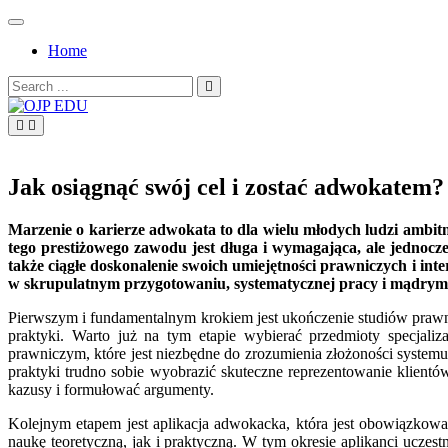
Skip
to
Home
content
Search
for:
OJP EDU
Jak osiągnąć swój cel i zostać adwokatem?
Marzenie o karierze adwokata to dla wielu młodych ludzi ambitn
tego prestiżowego zawodu jest długa i wymagająca, ale jednocz
także ciągłe doskonalenie swoich umiejętności prawniczych i in
w skrupulatnym przygotowaniu, systematycznej pracy i mądrym 
Pierwszym i fundamentalnym krokiem jest ukończenie studiów prawn
praktyki. Warto już na tym etapie wybierać przedmioty specja
prawniczym, które jest niezbędne do zrozumienia złożoności system
praktyki trudno sobie wyobrazić skuteczne reprezentowanie klien
kazusy i formułować argumenty.
Kolejnym etapem jest aplikacja adwokacka, która jest obowiązkow
naukę teoretyczną, jak i praktyczną. W tym okresie aplikanci ucze