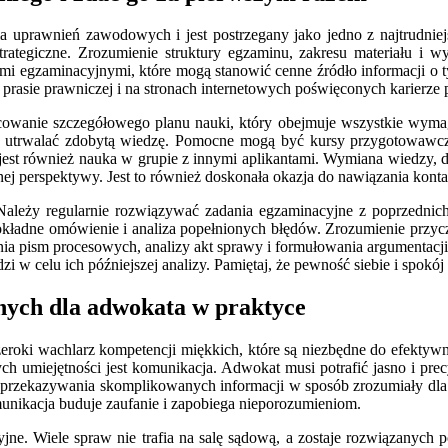
a uprawnień zawodowych i jest postrzegany jako jedno z najtrudnie
rategiczne. Zrozumienie struktury egzaminu, zakresu materiału i 
ami egzaminacyjnymi, które mogą stanowić cenne źródło informacji o 
w prasie prawniczej i na stronach internetowych poświęconych karierze 
acowanie szczegółowego planu nauki, który obejmuje wszystkie wymaga
iał i utrwalać zdobytą wiedzę. Pomocne mogą być kursy przygotowaw
jest również nauka w grupie z innymi aplikantami. Wymiana wiedzy, 
nej perspektywy. Jest to również doskonała okazja do nawiązania kont
ależy regularnie rozwiązywać zadania egzaminacyjne z poprzednich l
dokładne omówienie i analiza popełnionych błędów. Zrozumienie przy
nia pism procesowych, analizy akt sprawy i formułowania argumentacj
 w celu ich późniejszej analizy. Pamiętaj, że pewność siebie i spokó
nych dla adwokata w praktyce
zeroki wachlarz kompetencji miękkich, które są niezbędne do efekty
ch umiejętności jest komunikacja. Adwokat musi potrafić jasno i pr
ań, przekazywania skomplikowanych informacji w sposób zrozumiały d
munikacja buduje zaufanie i zapobiega nieporozumieniom.
ne. Wiele spraw nie trafia na salę sądową, a zostaje rozwiązanych