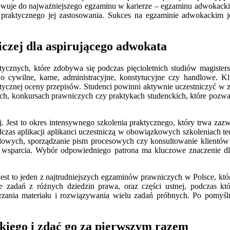
towuje do najważniejszego egzaminu w karierze – egzaminu adwokackie
i praktycznego jej zastosowania. Sukces na egzaminie adwokackim
iczej dla aspirującego adwokata
znych, które zdobywa się podczas pięcioletnich studiów magisters
o cywilne, karne, administracyjne, konstytucyjne czy handlowe. Klu
ytycznej oceny przepisów. Studenci powinni aktywnie uczestniczyć w 
ych, konkursach prawniczych czy praktykach studenckich, które pozw
. Jest to okres intensywnego szkolenia praktycznego, który trwa zaz
 aplikacji aplikanci uczestniczą w obowiązkowych szkoleniach teore
sądowych, sporządzanie pism procesowych czy konsultowanie klientów
i wsparcia. Wybór odpowiedniego patrona ma kluczowe znaczenie dl
t to jeden z najtrudniejszych egzaminów prawniczych w Polsce, któr
ie zadań z różnych dziedzin prawa, oraz części ustnej, podczas kt
zania materiału i rozwiązywania wielu zadań próbnych. Po pomyś
kiego i zdać go za pierwszym razem