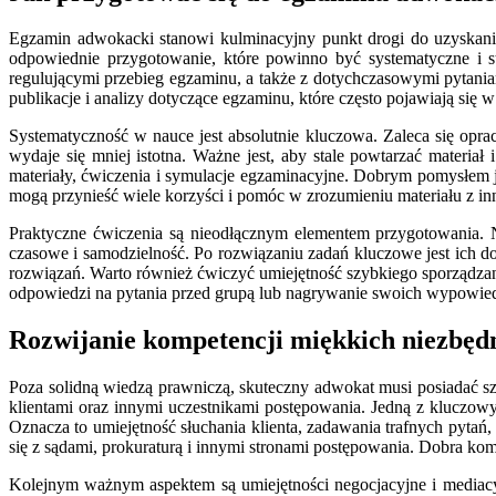
Egzamin adwokacki stanowi kulminacyjny punkt drogi do uzyskani
odpowiednie przygotowanie, które powinno być systematyczne i st
regulującymi przebieg egzaminu, a także z dotychczasowymi pytani
publikacje i analizy dotyczące egzaminu, które często pojawiają się 
Systematyczność w nauce jest absolutnie kluczowa. Zaleca się opr
wydaje się mniej istotna. Ważne jest, aby stale powtarzać mater
materiały, ćwiczenia i symulacje egzaminacyjne. Dobrym pomysłem 
mogą przynieść wiele korzyści i pomóc w zrozumieniu materiału z in
Praktyczne ćwiczenia są nieodłącznym elementem przygotowania. N
czasowe i samodzielność. Po rozwiązaniu zadań kluczowe jest ich 
rozwiązań. Warto również ćwiczyć umiejętność szybkiego sporządza
odpowiedzi na pytania przed grupą lub nagrywanie swoich wypowiedzi
Rozwijanie kompetencji miękkich niezbęd
Poza solidną wiedzą prawniczą, skuteczny adwokat musi posiadać s
klientami oraz innymi uczestnikami postępowania. Jedną z kluczowy
Oznacza to umiejętność słuchania klienta, zadawania trafnych pyt
się z sądami, prokuraturą i innymi stronami postępowania. Dobra ko
Kolejnym ważnym aspektem są umiejętności negocjacyjne i mediacyj