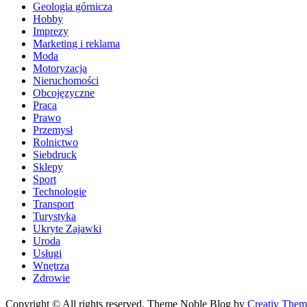
Geologia górnicza
Hobby
Imprezy
Marketing i reklama
Moda
Motoryzacja
Nieruchomości
Obcojęzyczne
Praca
Prawo
Przemysł
Rolnictwo
Siebdruck
Sklepy
Sport
Technologie
Transport
Turystyka
Ukryte Zajawki
Uroda
Usługi
Wnętrza
Zdrowie
Copyright © All rights reserved. Theme Noble Blog by
Creativ Them