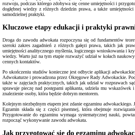
rozwoju, podczas którego zdobywa się cenne umiejętności i przygo
dogłębnej wiedzy z różnych dziedzin prawa, a także umiejętnośc
samodzielnej praktyki.
Kluczowe etapy edukacji i praktyki prawn
Droga do zawodu adwokata rozpoczyna się od fundamentów teoretyc
szeroki zakres zagadnień z różnych gałęzi prawa, takich jak praw
umiejętności analitycznego myślenia, logicznego wnioskowania i kr
wiedzy. Warto już na tym etapie rozważyć udział w kołach naukow
cennych kontaktów.
Po ukończeniu studiów konieczne jest odbycie aplikacji adwokackiej
Adwokaturze i prowadzona przez Okręgowe Rady Adwokackie. Podczas
także w zajęciach praktycznych, takich jak udział w rozprawach 
sprawuje pieczę nad postępami aplikanta, udziela mu wskazówek 
znalezienie osoby, która będzie dobrym mentorem.
Kolejnym niezbędnym etapem jest zdanie egzaminu adwokackiego. Jes
Egzamin składa się z części pisemnej, która obejmuje rozwiązan
Przygotowanie do egzaminu wymaga systematycznej nauki, powtar
rozpocząć wykonywanie zawodu adwokata.
Jak przygotować się do egzaminu adwokac