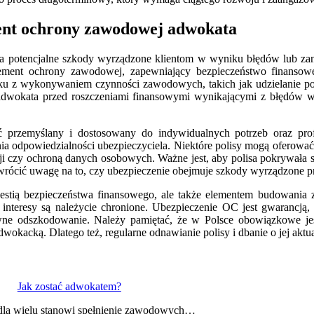
ent ochrony zawodowej adwokata
potencjalne szkody wyrządzone klientom w wyniku błędów lub zanie
ement ochrony zawodowej, zapewniający bezpieczeństwo finansowe 
u z wykonywaniem czynności zawodowych, takich jak udzielanie por
oni adwokata przed roszczeniami finansowymi wynikającymi z błędów
rzemyślany i dostosowany do indywidualnych potrzeb oraz profi
ia odpowiedzialności ubezpieczyciela. Niektóre polisy mogą oferowa
i czy ochroną danych osobowych. Ważne jest, aby polisa pokrywała sz
ócić uwagę na to, czy ubezpieczenie obejmuje szkody wyrządzone prz
stią bezpieczeństwa finansowego, ale także elementem budowania za
interesy są należycie chronione. Ubezpieczenie OC jest gwarancją, 
wne odszkodowanie. Należy pamiętać, że w Polsce obowiązkowe je
kacką. Dlatego też, regularne odnawianie polisy i dbanie o jej aktu
Jak zostać adwokatem?
 dla wielu stanowi spełnienie zawodowych…