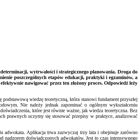
determinacji, wytrwałości i strategicznego planowania. Droga do
mienie poszczególnych etapów edukacji, praktyki i egzaminów, a
k efektywnie nawigować przez ten złożony proces. Odpowiedź leży
 podstawową wiedzę teoretyczną, która stanowi fundament przyszłej
awodowym. Nie należy jednak zapominać o ogólnym wykształceniu
oświadczenia, które jest równie ważne, jak wiedza teoretyczna. Bez
ach prawnych uczymy się stosować przepisy w praktyce, analizować
 adwokata. Aplikacja trwa zazwyczaj trzy lata i obejmuje zarówno
ą pod nadzorem doświadczonych adwokatów. Jest to czas intensywnego