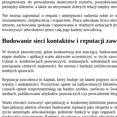
przygotowany do prowadzenia skutecznych rozmów, poszukiwania 
pieniędzy klientów, a także na utrzymanie dobrych relacji między st
Nie można zapominać o empatii i umiejętności radzenia sobie ze s
zrozumieniem, cierpliwością i wsparciem. Praca adwokata bywa stres
stresem, zachowania spokoju i opanowania w trudnych sytuacjach je
towarzyszyć adwokatowi przez całą jego karierę zawodową.
Budowanie sieci kontaktów i reputacji za
W świecie prawniczym, gdzie konkurencja jest znacząca, budowanie 
etapie studiów i aplikacji warto aktywnie uczestniczyć w życiu za
Udział w konferencjach prawniczych, seminariach, szkoleniach o
nawiązania cennych znajomości. Im szersza i bardziej zróżnicow
trudnych sprawach.
Reputacja zawodowa to kapitał, który buduje się latami poprzez uc
wiedzy i umiejętności. Pozytywne opinie od zadowolonych klientów,
czasach opinie rozprzestrzeniają się bardzo szybko, zarówno w świ
mediach, publikowanie artykułów prawniczych czy prowadzenie bloga
Warto również rozważyć specjalizację w konkretnej dziedzinie prawa
Specjalizacja ułatwia również budowanie reputacji jako eksperta w
życiu samorządu adwokackiego, pełnienie funkcji w jego organa
środowisku prawniczym. Pamiętaj, że sukces w zawodzie adwokata t