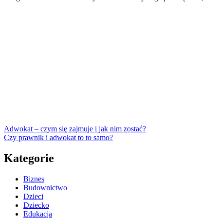
Adwokat – czym się zajmuje i jak nim zostać?
Czy prawnik i adwokat to to samo?
Kategorie
Biznes
Budownictwo
Dzieci
Dziecko
Edukacja