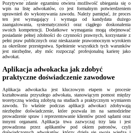
Pozytywne zdanie egzaminu otwiera możliwość ubiegania się o
wpis na listę adwokatów, co jest formalnym potwierdzeniem
uprawnień do wykonywania zawodu. Należy pamiętać, że proces
ten jest wymagający i wymaga od kandydata dużego
zaangażowania, systematyczności oraz ciągłego doskonalenia
swoich kompetencji. Dodatkowe wymagania mogą obejmować
posiadanie pełnej zdolności do czynności prawnych, korzystanie z
pełni praw publicznych oraz nieskazanie prawomocnym wyrokiem
za określone przestępstwa. Spełnienie wszystkich tych warunków
jest niezbędne, aby móc rozpocząć profesjonalną karierę jako
adwokat.
Aplikacja adwokacka jak zdobyć
praktyczne doświadczenie zawodowe
Aplikacja adwokacka jest kluczowym etapem w procesie
kształtowania przyszłego adwokata, stanowiącym pomost między
teoretyczną wiedzą zdobytą na studiach a praktycznym wymiarem
zawodu. To właśnie podczas aplikacji adwokaci zdobywają
niezbędne doświadczenie, które pozwala im na samodzielne
prowadzenie spraw i reprezentowanie klientów przed sądami oraz
innymi organami. Aplikacja trwa zazwyczaj trzy lata i jest
prowadzona przez aplikantów pod okiem patronów, czyli
doświadczonych adwokatów, którzy dzielą się swoją wiedzą i