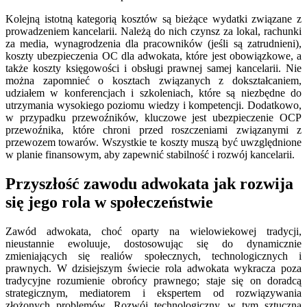
Kolejną istotną kategorią kosztów są bieżące wydatki związane z
prowadzeniem kancelarii. Należą do nich czynsz za lokal, rachunki
za media, wynagrodzenia dla pracowników (jeśli są zatrudnieni),
koszty ubezpieczenia OC dla adwokata, które jest obowiązkowe, a
także koszty księgowości i obsługi prawnej samej kancelarii. Nie
można zapomnieć o kosztach związanych z dokształcaniem,
udziałem w konferencjach i szkoleniach, które są niezbędne do
utrzymania wysokiego poziomu wiedzy i kompetencji. Dodatkowo,
w przypadku przewoźników, kluczowe jest ubezpieczenie OCP
przewoźnika, które chroni przed roszczeniami związanymi z
przewozem towarów. Wszystkie te koszty muszą być uwzględnione
w planie finansowym, aby zapewnić stabilność i rozwój kancelarii.
Przyszłość zawodu adwokata jak rozwija
się jego rola w społeczeństwie
Zawód adwokata, choć oparty na wielowiekowej tradycji,
nieustannie ewoluuje, dostosowując się do dynamicznie
zmieniających się realiów społecznych, technologicznych i
prawnych. W dzisiejszym świecie rola adwokata wykracza poza
tradycyjne rozumienie obrońcy prawnego; staje się on doradcą
strategicznym, mediatorem i ekspertem od rozwiązywania
złożonych problemów. Rozwój technologiczny, w tym sztuczna