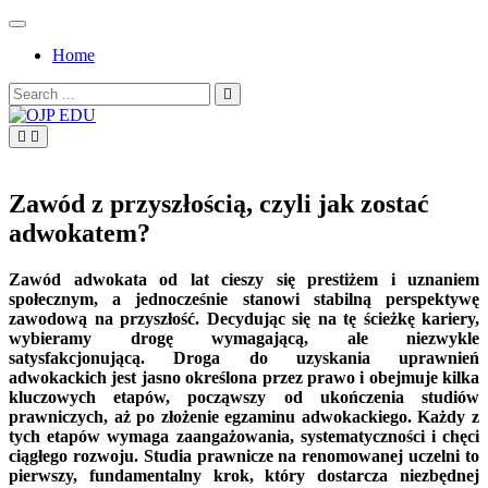
Skip
to
Home
content
Search
for:
OJP EDU
Zawód z przyszłością, czyli jak zostać
adwokatem?
Zawód adwokata od lat cieszy się prestiżem i uznaniem
społecznym, a jednocześnie stanowi stabilną perspektywę
zawodową na przyszłość. Decydując się na tę ścieżkę kariery,
wybieramy drogę wymagającą, ale niezwykle
satysfakcjonującą. Droga do uzyskania uprawnień
adwokackich jest jasno określona przez prawo i obejmuje kilka
kluczowych etapów, począwszy od ukończenia studiów
prawniczych, aż po złożenie egzaminu adwokackiego. Każdy z
tych etapów wymaga zaangażowania, systematyczności i chęci
ciągłego rozwoju. Studia prawnicze na renomowanej uczelni to
pierwszy, fundamentalny krok, który dostarcza niezbędnej