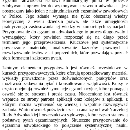
Egzamin adwokacki stanowi kulminacyjny punkt w procesie
zdobywania uprawnień do wykonywania zawodu adwokata i jest
postrzegany jako jeden z najtrudniejszych egzaminów zawodowych
w Polsce. Jego zdanie wymaga nie tylko obszernej wiedzy
teoretycznej z wielu dziedzin prawa, ale także umiejętności
praktycznego zastosowania tej wiedzy w konkretnych sytuacjach.
Przygotowanie do egzaminu adwokackiego to proces długotrwały i
wymagający, który powinien rozpocząć się na długo przed
terminem jego przeprowadzenia. Kluczowe jest systematyczne
powtarzanie materiału, analizowanie kazusów prawnych i
rozwiązywanie testów z lat poprzednich, które pozwalają zapoznać
się z formatem i zakresem pytań.
Istotnym elementem przygotowań jest również uczestnictwo w
kursach przygotowawczych, które oferują uporządkowany materiał,
wykłady prowadzone przez doświadczonych praktyków oraz
możliwość zadawania pytań i konsultowania wątpliwości. Kursy te
często obejmują również symulacje egzaminacyjne, które pomagają
oswoić się ze stresem i presją czasu. Nieocenione jest również
wsparcie ze strony patrona aplikacji oraz kolegów z aplikacji, z
którymi można wymieniać się wiedzą i wspólnie rozwiązywać
zadania. Warto również poświęcić czas na analizę uchwał Naczelnej
Rady Adwokackiej i orzecznictwa sądowego, które często stanowią
podstawę pytań egzaminacyjnych. Skuteczne przygotowanie do
egzaminu adwokackiego to połączenie systematycznej nauki,