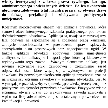
wiedzy teoretycznej z zakresu prawa cywilnego, karnego,
administracyjnego i wielu innych dziedzin. Po ich ukończeniu
absolwenci zdobywają tytuł magistra prawa, co otwiera drzwi
do dalszej specjalizacji i zdobywania praktycznych
umiejętności.
Kolejnym nieodzownym etapem jest aplikacja prawnicza, która
stanowi okres intensywnego szkolenia praktycznego pod okiem
doświadczonych adwokatów. Aplikacja ta, trwająca zazwyczaj trzy
lata, pozwala na zapoznanie się z codzienną pracą kancelarii,
zdobycie doświadczenia w prowadzeniu spraw sądowych,
sporządzaniu pism procesowych oraz negocjowaniu ugód. W
trakcie aplikacji adwokaci zdobywają cenne umiejętności
analityczne, komunikacyjne i negocjacyjne, które są kluczowe w
wykonywaniu tego zawodu. Ważnym elementem aplikacji jest
również rozwijanie etyki zawodowej i zrozumienie zasad
odpowiedzialności, które wiążą się z wykonywaniem profesji
adwokata. Po pomyślnym ukończeniu aplikacji przychodzi czas na
najważniejszy egzamin zawodowy – egzamin adwokacki. Jest to
wymagające przedsięwzięcie, sprawdzające wiedzę teoretyczną oraz
praktyczne umiejętności przyszłych adwokatów. Pozytywne zdanie
egzaminu otwiera drzwi do wykonywania zawodu adwokata i
wpisu na listę adwokatów, co jest ostatecznym potwierdzeniem
kwalifikacji i uprawnień.