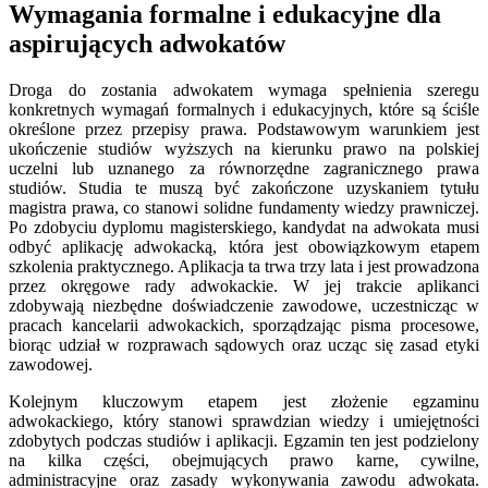
Wymagania formalne i edukacyjne dla
aspirujących adwokatów
Droga do zostania adwokatem wymaga spełnienia szeregu
konkretnych wymagań formalnych i edukacyjnych, które są ściśle
określone przez przepisy prawa. Podstawowym warunkiem jest
ukończenie studiów wyższych na kierunku prawo na polskiej
uczelni lub uznanego za równorzędne zagranicznego prawa
studiów. Studia te muszą być zakończone uzyskaniem tytułu
magistra prawa, co stanowi solidne fundamenty wiedzy prawniczej.
Po zdobyciu dyplomu magisterskiego, kandydat na adwokata musi
odbyć aplikację adwokacką, która jest obowiązkowym etapem
szkolenia praktycznego. Aplikacja ta trwa trzy lata i jest prowadzona
przez okręgowe rady adwokackie. W jej trakcie aplikanci
zdobywają niezbędne doświadczenie zawodowe, uczestnicząc w
pracach kancelarii adwokackich, sporządzając pisma procesowe,
biorąc udział w rozprawach sądowych oraz ucząc się zasad etyki
zawodowej.
Kolejnym kluczowym etapem jest złożenie egzaminu
adwokackiego, który stanowi sprawdzian wiedzy i umiejętności
zdobytych podczas studiów i aplikacji. Egzamin ten jest podzielony
na kilka części, obejmujących prawo karne, cywilne,
administracyjne oraz zasady wykonywania zawodu adwokata.