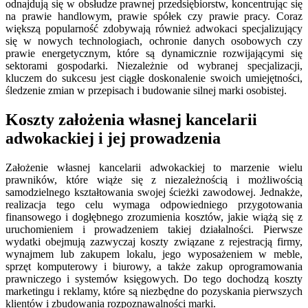
odnajdują się w obsłudze prawnej przedsiębiorstw, koncentrując się
na prawie handlowym, prawie spółek czy prawie pracy. Coraz
większą popularność zdobywają również adwokaci specjalizujący
się w nowych technologiach, ochronie danych osobowych czy
prawie energetycznym, które są dynamicznie rozwijającymi się
sektorami gospodarki. Niezależnie od wybranej specjalizacji,
kluczem do sukcesu jest ciągłe doskonalenie swoich umiejętności,
śledzenie zmian w przepisach i budowanie silnej marki osobistej.
Koszty założenia własnej kancelarii
adwokackiej i jej prowadzenia
Założenie własnej kancelarii adwokackiej to marzenie wielu
prawników, które wiąże się z niezależnością i możliwością
samodzielnego kształtowania swojej ścieżki zawodowej. Jednakże,
realizacja tego celu wymaga odpowiedniego przygotowania
finansowego i dogłębnego zrozumienia kosztów, jakie wiążą się z
uruchomieniem i prowadzeniem takiej działalności. Pierwsze
wydatki obejmują zazwyczaj koszty związane z rejestracją firmy,
wynajmem lub zakupem lokalu, jego wyposażeniem w meble,
sprzęt komputerowy i biurowy, a także zakup oprogramowania
prawniczego i systemów księgowych. Do tego dochodzą koszty
marketingu i reklamy, które są niezbędne do pozyskania pierwszych
klientów i zbudowania rozpoznawalności marki.