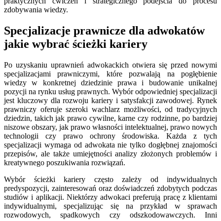
praktycznych ćwiczeń i strategicznego podejścia do procesu
zdobywania wiedzy.
Specjalizacje prawnicze dla adwokatów
jakie wybrać ścieżki kariery
Po uzyskaniu uprawnień adwokackich otwiera się przed nowymi
specjalizacjami prawniczymi, które pozwalają na pogłębienie
wiedzy w konkretnej dziedzinie prawa i budowanie unikalnej
pozycji na rynku usług prawnych. Wybór odpowiedniej specjalizacji
jest kluczowy dla rozwoju kariery i satysfakcji zawodowej. Rynek
prawniczy oferuje szeroki wachlarz możliwości, od tradycyjnych
dziedzin, takich jak prawo cywilne, karne czy rodzinne, po bardziej
niszowe obszary, jak prawo własności intelektualnej, prawo nowych
technologii czy prawo ochrony środowiska. Każda z tych
specjalizacji wymaga od adwokata nie tylko dogłębnej znajomości
przepisów, ale także umiejętności analizy złożonych problemów i
kreatywnego poszukiwania rozwiązań.
Wybór ścieżki kariery często zależy od indywidualnych
predyspozycji, zainteresowań oraz doświadczeń zdobytych podczas
studiów i aplikacji. Niektórzy adwokaci preferują pracę z klientami
indywidualnymi, specjalizując się na przykład w sprawach
rozwodowych, spadkowych czy odszkodowawczych. Inni