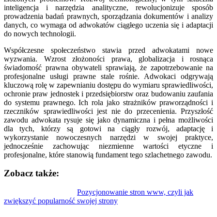
inteligencja i narzędzia analityczne, rewolucjonizuje sposób
prowadzenia badań prawnych, sporządzania dokumentów i analizy
danych, co wymaga od adwokatów ciągłego uczenia się i adaptacji
do nowych technologii.
Współczesne społeczeństwo stawia przed adwokatami nowe
wyzwania. Wzrost złożoności prawa, globalizacja i rosnąca
świadomość prawna obywateli sprawiają, że zapotrzebowanie na
profesjonalne usługi prawne stale rośnie. Adwokaci odgrywają
kluczową rolę w zapewnianiu dostępu do wymiaru sprawiedliwości,
ochronie praw jednostek i przedsiębiorstw oraz budowaniu zaufania
do systemu prawnego. Ich rola jako strażników praworządności i
rzeczników sprawiedliwości jest nie do przecenienia. Przyszłość
zawodu adwokata rysuje się jako dynamiczna i pełna możliwości
dla tych, którzy są gotowi na ciągły rozwój, adaptację i
wykorzystanie nowoczesnych narzędzi w swojej praktyce,
jednocześnie zachowując niezmienne wartości etyczne i
profesjonalne, które stanowią fundament tego szlachetnego zawodu.
Zobacz także:
Nawigacja
Pozycjonowanie stron www, czyli jak
zwiększyć popularność swojej strony
wpisu