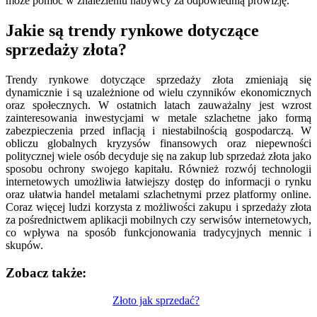
może pomóc w znalezieniu nabywcy za odpowiednią prowizję.
Jakie są trendy rynkowe dotyczące
sprzedaży złota?
Trendy rynkowe dotyczące sprzedaży złota zmieniają się
dynamicznie i są uzależnione od wielu czynników ekonomicznych
oraz społecznych. W ostatnich latach zauważalny jest wzrost
zainteresowania inwestycjami w metale szlachetne jako formą
zabezpieczenia przed inflacją i niestabilnością gospodarczą. W
obliczu globalnych kryzysów finansowych oraz niepewności
politycznej wiele osób decyduje się na zakup lub sprzedaż złota jako
sposobu ochrony swojego kapitału. Również rozwój technologii
internetowych umożliwia łatwiejszy dostęp do informacji o rynku
oraz ułatwia handel metalami szlachetnymi przez platformy online.
Coraz więcej ludzi korzysta z możliwości zakupu i sprzedaży złota
za pośrednictwem aplikacji mobilnych czy serwisów internetowych,
co wpływa na sposób funkcjonowania tradycyjnych mennic i
skupów.
Zobacz także:
Nawigacja
Złoto jak sprzedać?