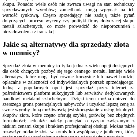
skupu. Ponadto wiele osób nie zwraca uwagi na stan techniczny
sprzedawanych wyrobów; zaniedbania mogą wpłynąć na ich
wartość rynkową. Często sprzedający nie zadają także pytań
dotyczących procesu wyceny czy polityki firmy dotyczącej skupu
metali szlachetnych, co może prowadzić do nieporozumień i
niezadowolenia z transakcji.
Jakie są alternatywy dla sprzedaży złota
w mennicy?
Sprzedaż złota w mennicy to tylko jedna z wielu opcji dostępnych
dla osób chcących pozbyć się tego cennego metalu. Istnieje wiele
alternatyw, które mogą być równie korzystne lub nawet bardziej
opłacalne w zależności od indywidualnych potrzeb sprzedającego.
Jedną z popularnych opcji jest sprzedaż przez internet za
pośrednictwem platform aukcyjnych lub serwisów dedykowanych
handlowi metalami szlachetnymi. Dzięki temu można dotrzeć do
szerszego grona potencjalnych nabywców i uzyskać lepszą cenę za
swoje wyroby. Inną możliwością jest skorzystanie z usług lokalnych
skupów złota, które często oferują szybką gotówkę bez zbędnych
formalności; jednakże należy pamiętać o ryzyku związanym z
niskimi cenami skupu i brakiem profesjonalnej obsługi. Można także
rozważyć oddanie złota w komis lub współpracę z jubilerem, który