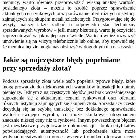
mennicy, warto również przeprowadzić własną analizę wartości
posiadanego złota – można to zrobić poprzez sprawdzenie
aktualnych cen rynkowych oraz porównanie ofert różnych instytucji
zajmujących się skupem metali szlachetnych. Przygotowując się do
wizyty, należy także zadbać o odpowiedni stan techniczny
sprzedawanych wyrobów – jeśli mamy biżuterię, warto ją oczyścić i
zaprezentować w jak najlepszym świetle. Warto również rozważyć
umówienie się na wizytę telefonicznie lub online, aby upewnić się,
że mennica będzie mogła nas obsłużyć w dogodnym dla nas czasie.
Jakie są najczęstsze błędy popełniane
przy sprzedaży złota?
Podczas sprzedaży złota wiele osób popełnia typowe błędy, które
mogą prowadzić do niekorzystnych warunków transakcji lub utraty
pieniędzy. Jednym z najczęstszych błędów jest brak wcześniejszego
zapoznania się z aktualnymi cenami rynkowymi oraz ofertami
różnych instytucji zajmujących się skupem złota. Sprzedający często
decydują się na szybką transakcję bez dokładnego sprawdzenia
wartości swojego wyrobu, co może skutkować otrzymaniem
znacznie niższej ceny niż ta rynkowa. Innym powszechnym błędem
jest niewłaściwe przygotowanie dokumentacji – brak certyfikatów
potwierdzających autentyczność lub pochodzenie złota może
wpłynąć negatywnie na proces wyceny i obniżyć oferowaną cenę