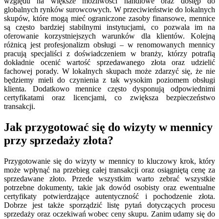
względu na większe możliwości handlowe oraz dostęp do
globalnych rynków surowcowych. W przeciwieństwie do lokalnych
skupów, które mogą mieć ograniczone zasoby finansowe, mennice
są często bardziej stabilnymi instytucjami, co pozwala im na
oferowanie korzystniejszych warunków dla klientów. Kolejną
różnicą jest profesjonalizm obsługi – w renomowanych mennicy
pracują specjaliści z doświadczeniem w branży, którzy potrafią
dokładnie ocenić wartość sprzedawanego złota oraz udzielić
fachowej porady. W lokalnych skupach może zdarzyć się, że nie
będziemy mieli do czynienia z tak wysokim poziomem obsługi
klienta. Dodatkowo mennice często dysponują odpowiednimi
certyfikatami oraz licencjami, co zwiększa bezpieczeństwo
transakcji.
Jak przygotować się do wizyty w mennicy
przy sprzedaży złota?
Przygotowanie się do wizyty w mennicy to kluczowy krok, który
może wpłynąć na przebieg całej transakcji oraz osiągniętą cenę za
sprzedawane złoto. Przede wszystkim warto zebrać wszystkie
potrzebne dokumenty, takie jak dowód osobisty oraz ewentualne
certyfikaty potwierdzające autentyczność i pochodzenie złota.
Dobrze jest także sporządzić listę pytań dotyczących procesu
sprzedaży oraz oczekiwań wobec ceny skupu. Zanim udamy się do