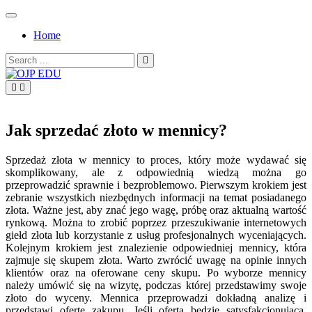
Skip
to
Home
content
Search
for:
OJP EDU
Jak sprzedać złoto w mennicy?
Sprzedaż złota w mennicy to proces, który może wydawać się
skomplikowany, ale z odpowiednią wiedzą można go
przeprowadzić sprawnie i bezproblemowo. Pierwszym krokiem jest
zebranie wszystkich niezbędnych informacji na temat posiadanego
złota. Ważne jest, aby znać jego wagę, próbę oraz aktualną wartość
rynkową. Można to zrobić poprzez przeszukiwanie internetowych
giełd złota lub korzystanie z usług profesjonalnych wyceniających.
Kolejnym krokiem jest znalezienie odpowiedniej mennicy, która
zajmuje się skupem złota. Warto zwrócić uwagę na opinie innych
klientów oraz na oferowane ceny skupu. Po wyborze mennicy
należy umówić się na wizytę, podczas której przedstawimy swoje
złoto do wyceny. Mennica przeprowadzi dokładną analizę i
przedstawi ofertę zakupu. Jeśli oferta będzie satysfakcjonująca,