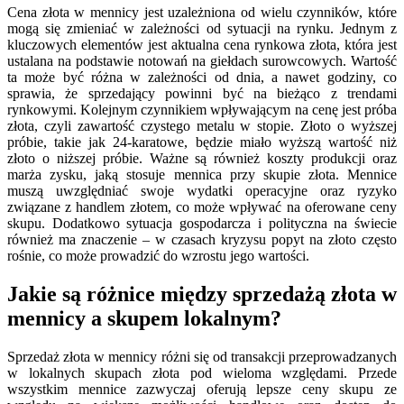
Cena złota w mennicy jest uzależniona od wielu czynników, które
mogą się zmieniać w zależności od sytuacji na rynku. Jednym z
kluczowych elementów jest aktualna cena rynkowa złota, która jest
ustalana na podstawie notowań na giełdach surowcowych. Wartość
ta może być różna w zależności od dnia, a nawet godziny, co
sprawia, że sprzedający powinni być na bieżąco z trendami
rynkowymi. Kolejnym czynnikiem wpływającym na cenę jest próba
złota, czyli zawartość czystego metalu w stopie. Złoto o wyższej
próbie, takie jak 24-karatowe, będzie miało wyższą wartość niż
złoto o niższej próbie. Ważne są również koszty produkcji oraz
marża zysku, jaką stosuje mennica przy skupie złota. Mennice
muszą uwzględniać swoje wydatki operacyjne oraz ryzyko
związane z handlem złotem, co może wpływać na oferowane ceny
skupu. Dodatkowo sytuacja gospodarcza i polityczna na świecie
również ma znaczenie – w czasach kryzysu popyt na złoto często
rośnie, co może prowadzić do wzrostu jego wartości.
Jakie są różnice między sprzedażą złota w
mennicy a skupem lokalnym?
Sprzedaż złota w mennicy różni się od transakcji przeprowadzanych
w lokalnych skupach złota pod wieloma względami. Przede
wszystkim mennice zazwyczaj oferują lepsze ceny skupu ze