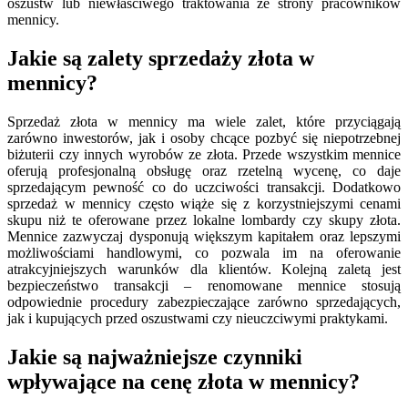
oszustw lub niewłaściwego traktowania ze strony pracowników
mennicy.
Jakie są zalety sprzedaży złota w
mennicy?
Sprzedaż złota w mennicy ma wiele zalet, które przyciągają
zarówno inwestorów, jak i osoby chcące pozbyć się niepotrzebnej
biżuterii czy innych wyrobów ze złota. Przede wszystkim mennice
oferują profesjonalną obsługę oraz rzetelną wycenę, co daje
sprzedającym pewność co do uczciwości transakcji. Dodatkowo
sprzedaż w mennicy często wiąże się z korzystniejszymi cenami
skupu niż te oferowane przez lokalne lombardy czy skupy złota.
Mennice zazwyczaj dysponują większym kapitałem oraz lepszymi
możliwościami handlowymi, co pozwala im na oferowanie
atrakcyjniejszych warunków dla klientów. Kolejną zaletą jest
bezpieczeństwo transakcji – renomowane mennice stosują
odpowiednie procedury zabezpieczające zarówno sprzedających,
jak i kupujących przed oszustwami czy nieuczciwymi praktykami.
Jakie są najważniejsze czynniki
wpływające na cenę złota w mennicy?