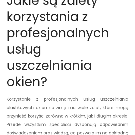
Jakie są zalety
korzystania z
profesjonalnych
usług
uszczelniania
okien?
Korzystanie z profesjonalnych usług uszczelniania
plastikowych okien na zimę ma wiele zalet, które mogą
przynieść korzyści zarówno w krótkim, jak i długim okresie.
Przede wszystkim specjaliści dysponują odpowiednim
doświadczeniem oraz wiedzą, co pozwala im na dokładną