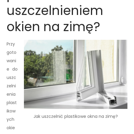
uszczelnieniem
okien na zimę?
Przy
goto
wani
e do
uszc
zelni
enia
plast
ikow
Jak uszczelnić plastikowe okna na zimę?
ych
okie