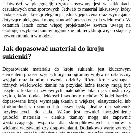
i łatwości w pielęgnacji; często stosowany jest w sukienkach
casualowych oraz sportowych. Jedwab to materiał luksusowy, który
nadaje każdej kreacji elegancji; jednak jego cena oraz wymagania
dotyczące pielęgnacji mogą stanowić przeszkodę dla wielu osób. W
ostatnich latach coraz więcej projektantów zwraca uwagę na
ekologię i wybiera tkaniny organiczne lub recyklingowe, co staje się
nowym trendem w modzie.
Jak dopasować materiał do kroju
sukienki?
Dopasowanie materiału do kroju sukienki jest kluczowym
elementem procesu szycia, który ma ogromny wpływ na ostateczny
wygląd oraz komfort noszenia odzieży. Różne kroje wymagają
różnych właściwości tkanin; na przykład luźne fasony mogą być
uszyte z lekkich i zwiewnych materiałów takich jak muślin czy
szyfon, które dodają lekkości i swobody ruchów. Z kolei bardziej
dopasowane kroje wymagają tkanin o większej elastyczności lub
strukturalności; dzianina lub jersey będą idealne dla sukienek
przylegających do ciała. Ważne jest również uwzględnienie
grubości materiału – cienkie tkaniny mogą nie zapewnić
wystarczającego wsparcia dla skomplikowanych fasonów z
wieloma warstwami czy drapowaniami. Dodatkowo warto zwrócić