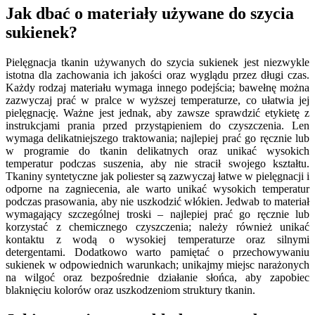
Jak dbać o materiały używane do szycia
sukienek?
Pielęgnacja tkanin używanych do szycia sukienek jest niezwykle
istotna dla zachowania ich jakości oraz wyglądu przez długi czas.
Każdy rodzaj materiału wymaga innego podejścia; bawełnę można
zazwyczaj prać w pralce w wyższej temperaturze, co ułatwia jej
pielęgnację. Ważne jest jednak, aby zawsze sprawdzić etykietę z
instrukcjami prania przed przystąpieniem do czyszczenia. Len
wymaga delikatniejszego traktowania; najlepiej prać go ręcznie lub
w programie do tkanin delikatnych oraz unikać wysokich
temperatur podczas suszenia, aby nie stracił swojego kształtu.
Tkaniny syntetyczne jak poliester są zazwyczaj łatwe w pielęgnacji i
odporne na zagniecenia, ale warto unikać wysokich temperatur
podczas prasowania, aby nie uszkodzić włókien. Jedwab to materiał
wymagający szczególnej troski – najlepiej prać go ręcznie lub
korzystać z chemicznego czyszczenia; należy również unikać
kontaktu z wodą o wysokiej temperaturze oraz silnymi
detergentami. Dodatkowo warto pamiętać o przechowywaniu
sukienek w odpowiednich warunkach; unikajmy miejsc narażonych
na wilgoć oraz bezpośrednie działanie słońca, aby zapobiec
blaknięciu kolorów oraz uszkodzeniom struktury tkanin.