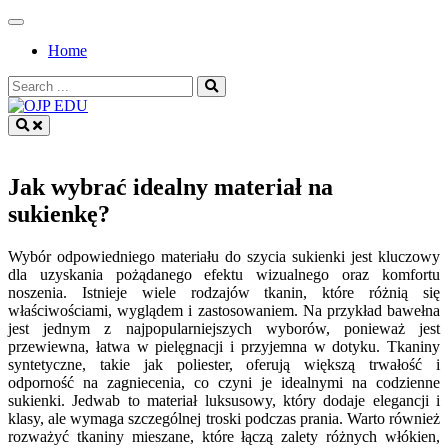
Skip
to
Home
content
Search
for:
OJP EDU
Jak wybrać idealny materiał na
sukienkę?
Wybór odpowiedniego materiału do szycia sukienki jest kluczowy
dla uzyskania pożądanego efektu wizualnego oraz komfortu
noszenia. Istnieje wiele rodzajów tkanin, które różnią się
właściwościami, wyglądem i zastosowaniem. Na przykład bawełna
jest jednym z najpopularniejszych wyborów, ponieważ jest
przewiewna, łatwa w pielęgnacji i przyjemna w dotyku. Tkaniny
syntetyczne, takie jak poliester, oferują większą trwałość i
odporność na zagniecenia, co czyni je idealnymi na codzienne
sukienki. Jedwab to materiał luksusowy, który dodaje elegancji i
klasy, ale wymaga szczególnej troski podczas prania. Warto również
rozważyć tkaniny mieszane, które łączą zalety różnych włókien,