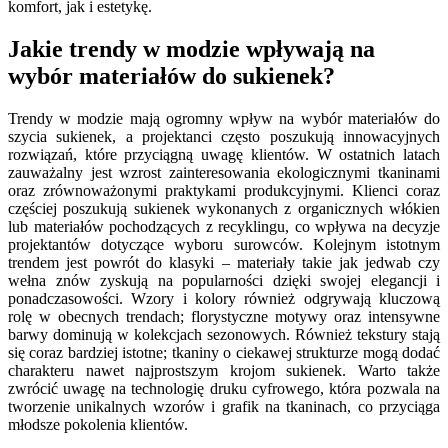
komfort, jak i estetykę.
Jakie trendy w modzie wpływają na
wybór materiałów do sukienek?
Trendy w modzie mają ogromny wpływ na wybór materiałów do
szycia sukienek, a projektanci często poszukują innowacyjnych
rozwiązań, które przyciągną uwagę klientów. W ostatnich latach
zauważalny jest wzrost zainteresowania ekologicznymi tkaninami
oraz zrównoważonymi praktykami produkcyjnymi. Klienci coraz
częściej poszukują sukienek wykonanych z organicznych włókien
lub materiałów pochodzących z recyklingu, co wpływa na decyzje
projektantów dotyczące wyboru surowców. Kolejnym istotnym
trendem jest powrót do klasyki – materiały takie jak jedwab czy
wełna znów zyskują na popularności dzięki swojej elegancji i
ponadczasowości. Wzory i kolory również odgrywają kluczową
rolę w obecnych trendach; florystyczne motywy oraz intensywne
barwy dominują w kolekcjach sezonowych. Również tekstury stają
się coraz bardziej istotne; tkaniny o ciekawej strukturze mogą dodać
charakteru nawet najprostszym krojom sukienek. Warto także
zwrócić uwagę na technologię druku cyfrowego, która pozwala na
tworzenie unikalnych wzorów i grafik na tkaninach, co przyciąga
młodsze pokolenia klientów.