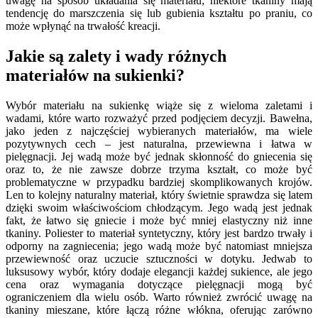
uwagę na sposób układania się materiału; niektóre tkaniny mają
tendencję do marszczenia się lub gubienia kształtu po praniu, co
może wpłynąć na trwałość kreacji.
Jakie są zalety i wady różnych
materiałów na sukienki?
Wybór materiału na sukienkę wiąże się z wieloma zaletami i
wadami, które warto rozważyć przed podjęciem decyzji. Bawełna,
jako jeden z najczęściej wybieranych materiałów, ma wiele
pozytywnych cech – jest naturalna, przewiewna i łatwa w
pielęgnacji. Jej wadą może być jednak skłonność do gniecenia się
oraz to, że nie zawsze dobrze trzyma kształt, co może być
problematyczne w przypadku bardziej skomplikowanych krojów.
Len to kolejny naturalny materiał, który świetnie sprawdza się latem
dzięki swoim właściwościom chłodzącym. Jego wadą jest jednak
fakt, że łatwo się gniecie i może być mniej elastyczny niż inne
tkaniny. Poliester to materiał syntetyczny, który jest bardzo trwały i
odporny na zagniecenia; jego wadą może być natomiast mniejsza
przewiewność oraz uczucie sztuczności w dotyku. Jedwab to
luksusowy wybór, który dodaje elegancji każdej sukience, ale jego
cena oraz wymagania dotyczące pielęgnacji mogą być
ograniczeniem dla wielu osób. Warto również zwrócić uwagę na
tkaniny mieszane, które łączą różne włókna, oferując zarówno