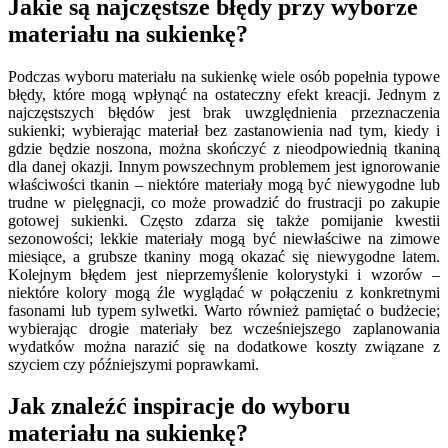
Jakie są najczęstsze błędy przy wyborze
materiału na sukienkę?
Podczas wyboru materiału na sukienkę wiele osób popełnia typowe
błędy, które mogą wpłynąć na ostateczny efekt kreacji. Jednym z
najczęstszych błędów jest brak uwzględnienia przeznaczenia
sukienki; wybierając materiał bez zastanowienia nad tym, kiedy i
gdzie będzie noszona, można skończyć z nieodpowiednią tkaniną
dla danej okazji. Innym powszechnym problemem jest ignorowanie
właściwości tkanin – niektóre materiały mogą być niewygodne lub
trudne w pielęgnacji, co może prowadzić do frustracji po zakupie
gotowej sukienki. Często zdarza się także pomijanie kwestii
sezonowości; lekkie materiały mogą być niewłaściwe na zimowe
miesiące, a grubsze tkaniny mogą okazać się niewygodne latem.
Kolejnym błędem jest nieprzemyślenie kolorystyki i wzorów –
niektóre kolory mogą źle wyglądać w połączeniu z konkretnymi
fasonami lub typem sylwetki. Warto również pamiętać o budżecie;
wybierając drogie materiały bez wcześniejszego zaplanowania
wydatków można narazić się na dodatkowe koszty związane z
szyciem czy późniejszymi poprawkami.
Jak znaleźć inspiracje do wyboru
materiału na sukienkę?