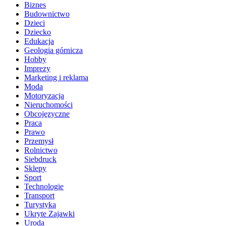
Biznes
Budownictwo
Dzieci
Dziecko
Edukacja
Geologia górnicza
Hobby
Imprezy
Marketing i reklama
Moda
Motoryzacja
Nieruchomości
Obcojęzyczne
Praca
Prawo
Przemysł
Rolnictwo
Siebdruck
Sklepy
Sport
Technologie
Transport
Turystyka
Ukryte Zajawki
Uroda