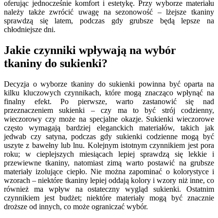
oferując jednocześnie komfort i estetykę. Przy wyborze materiału
należy także zwrócić uwagę na sezonowość – lżejsze tkaniny
sprawdzą się latem, podczas gdy grubsze będą lepsze na
chłodniejsze dni.
Jakie czynniki wpływają na wybór
tkaniny do sukienki?
Decyzja o wyborze tkaniny do sukienki powinna być oparta na
kilku kluczowych czynnikach, które mogą znacząco wpłynąć na
finalny efekt. Po pierwsze, warto zastanowić się nad
przeznaczeniem sukienki – czy ma to być strój codzienny,
wieczorowy czy może na specjalne okazje. Sukienki wieczorowe
często wymagają bardziej eleganckich materiałów, takich jak
jedwab czy satyna, podczas gdy sukienki codzienne mogą być
uszyte z bawełny lub lnu. Kolejnym istotnym czynnikiem jest pora
roku; w cieplejszych miesiącach lepiej sprawdzą się lekkie i
przewiewne tkaniny, natomiast zimą warto postawić na grubsze
materiały izolujące ciepło. Nie można zapominać o kolorystyce i
wzorach – niektóre tkaniny lepiej oddają kolory i wzory niż inne, co
również ma wpływ na ostateczny wygląd sukienki. Ostatnim
czynnikiem jest budżet; niektóre materiały mogą być znacznie
droższe od innych, co może ograniczać wybór.