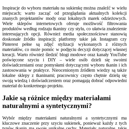
Inspiracje do wyboru materiału na sukienkę można znaleźć w wielu
miejscach; warto zacząć od przeglądania aktualnych kolekcji
znanych projektantów mody oraz lokalnych marek odzieżowych.
Wiele sklepów internetowych oferuje możliwość filtrowania
produktów według rodzaju tkaniny czy stylu, co ułatwia znalezienie
interesujących opcji. Również media społecznościowe stanowią
doskonałe źródło inspiracji; platformy takie jak Instagram czy
Pinterest pełne są zdjęć stylizacji wykonanych z różnych
materiałów, co może pomóc w podjęciu decyzji dotyczącej własnej
kreacji. Warto również śledzić blogi modowe oraz kanały YouTube
poświęcone szyciu i DIY – wiele osób dzieli się swoimi
doświadczeniami oraz pomysłami dotyczącymi wyboru tkanin i ich
zastosowania w praktyce. Nieocenionym źródłem wiedzy są także
lokalne sklepy z tkaninami; pracownicy często chętnie dzielą się
swoją wiedzą i doświadczeniem oraz pomagają dobrać odpowiedni
materiał do konkretnego projektu.
Jakie są różnice między materiałami
naturalnymi a syntetycznymi?
Wybór między materiałami naturalnymi a syntetycznymi ma
kluczowe znaczenie przy szyciu sukienek, ponieważ każdy z tych
typów tkanin ma swoje unikalne cechy. Materiały naturalne, takie