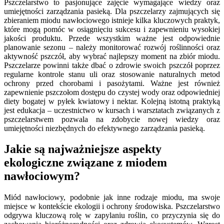
Pszczelarstwo to pasjonujące zajęcie wymagające wiedzy oraz
umiejętności zarządzania pasieką. Dla pszczelarzy zajmujących się
zbieraniem miodu nawłociowego istnieje kilka kluczowych praktyk,
które mogą pomóc w osiągnięciu sukcesu i zapewnieniu wysokiej
jakości produktu. Przede wszystkim ważne jest odpowiednie
planowanie sezonu – należy monitorować rozwój roślinności oraz
aktywność pszczół, aby wybrać najlepszy moment na zbiór miodu.
Pszczelarze powinni także dbać o zdrowie swoich pszczół poprzez
regularne kontrole stanu uli oraz stosowanie naturalnych metod
ochrony przed chorobami i pasożytami. Ważne jest również
zapewnienie pszczołom dostępu do czystej wody oraz odpowiedniej
diety bogatej w pyłek kwiatowy i nektar. Kolejną istotną praktyką
jest edukacja – uczestnictwo w kursach i warsztatach związanych z
pszczelarstwem pozwala na zdobycie nowej wiedzy oraz
umiejętności niezbędnych do efektywnego zarządzania pasieką.
Jakie są najważniejsze aspekty
ekologiczne związane z miodem
nawłociowym?
Miód nawłociowy, podobnie jak inne rodzaje miodu, ma swoje
miejsce w kontekście ekologii i ochrony środowiska. Pszczelarstwo
odgrywa kluczową rolę w zapylaniu roślin, co przyczynia się do