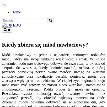
Skip
to
Home
content
Search
for:
OJP EDU
Kiedy zbiera się miód nawłociowy?
Miód nawłociowy to jeden z najbardziej cenionych rodzajów
miodu, który ma swoje unikalne właściwości i smak. W Polsce
zbieranie miodu nawłociowego odbywa się zazwyczaj w okresie od
sierpnia do września, kiedy kwitnie nawłoć, roślina, z której
pszczoły pozyskują nektar. Warto zwrócić uwagę na warunki
atmosferyczne oraz lokalizację pasieki, ponieważ mogą one
znacząco wpłynąć na czas zbiorów. W cieplejszych regionach kraju
miód może być gotowy do zbioru nieco wcześniej, natomiast w
chłodniejszych częściach Polski proces ten może się opóźnić.
Pszczelarze często monitorują rozwój kwiatów nawłoci oraz
aktywność pszczół, aby określić najlepszy moment na zbiór.
Zbieranie miodu powinno odbywać się w słoneczne dni, gdy
pszczoły są najbardziej aktywne i nie ma ryzyka opadów deszczu.