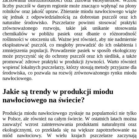
zachowania bioróżnorodności oraz zdrowia ekosystemów. Wzrost
liczby pszczół w danym regionie może znacząco wpłynąć na plony
rolników oraz jakość upraw. Zbieranie miodu nawłociowego wiąże
się jednak z odpowiedzialnością za dobrostan pszczół oraz ich
naturalne środowisko. Pszczelarze powinni stosować praktyki
zrównoważonego rozwoju, takie jak unikanie stosowania
chemikaliów w pobliżu pasiek oraz dbanie o różnorodność
roślinności w otoczeniu uli. Ważne jest również, aby nie nadmiernie
eksploatować pszczół, co mogłoby prowadzić do ich osłabienia i
zmniejszenia populacji. Prowadzenie pasiek w sposób ekologiczny
może przyczynić się do ochrony pszczół oraz ich siedlisk, a także
promować zdrowe praktyki w produkcji żywności. Warto również
wspierać lokalnych pszczelarzy, którzy stosują metody przyjazne dla
środowiska, co pozwala na rozwój zrównoważonego rynku miodu
nawłociowego.
Jakie są trendy w produkcji miodu
nawłociowego na świecie?
Produkcja miodu nawłociowego zyskuje na popularności nie tylko
w Polsce, ale również na całym świecie. W ostatnich latach można
zauważyć wzrost zainteresowania produktami naturalnymi oraz
ekologicznymi, co przekłada się na większe zapotrzebowanie na
miód nawłociowy. W wielu krajach pszczelarze zaczynają