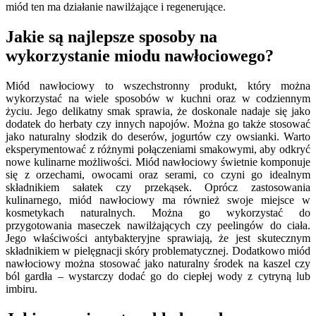
miód ten ma działanie nawilżające i regenerujące.
Jakie są najlepsze sposoby na
wykorzystanie miodu nawłociowego?
Miód nawłociowy to wszechstronny produkt, który można
wykorzystać na wiele sposobów w kuchni oraz w codziennym
życiu. Jego delikatny smak sprawia, że doskonale nadaje się jako
dodatek do herbaty czy innych napojów. Można go także stosować
jako naturalny słodzik do deserów, jogurtów czy owsianki. Warto
eksperymentować z różnymi połączeniami smakowymi, aby odkryć
nowe kulinarne możliwości. Miód nawłociowy świetnie komponuje
się z orzechami, owocami oraz serami, co czyni go idealnym
składnikiem sałatek czy przekąsek. Oprócz zastosowania
kulinarnego, miód nawłociowy ma również swoje miejsce w
kosmetykach naturalnych. Można go wykorzystać do
przygotowania maseczek nawilżających czy peelingów do ciała.
Jego właściwości antybakteryjne sprawiają, że jest skutecznym
składnikiem w pielęgnacji skóry problematycznej. Dodatkowo miód
nawłociowy można stosować jako naturalny środek na kaszel czy
ból gardła – wystarczy dodać go do ciepłej wody z cytryną lub
imbiru.