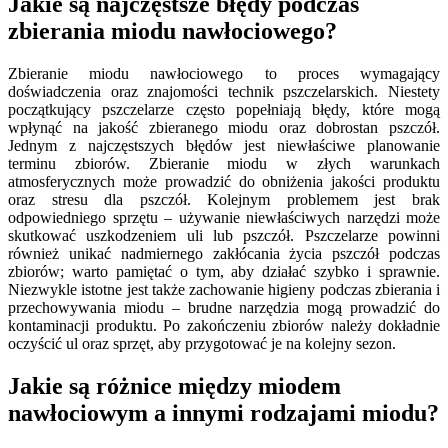
Jakie są najczęstsze błędy podczas
zbierania miodu nawłociowego?
Zbieranie miodu nawłociowego to proces wymagający
doświadczenia oraz znajomości technik pszczelarskich. Niestety
początkujący pszczelarze często popełniają błędy, które mogą
wpłynąć na jakość zbieranego miodu oraz dobrostan pszczół.
Jednym z najczęstszych błędów jest niewłaściwe planowanie
terminu zbiorów. Zbieranie miodu w złych warunkach
atmosferycznych może prowadzić do obniżenia jakości produktu
oraz stresu dla pszczół. Kolejnym problemem jest brak
odpowiedniego sprzętu – używanie niewłaściwych narzędzi może
skutkować uszkodzeniem uli lub pszczół. Pszczelarze powinni
również unikać nadmiernego zakłócania życia pszczół podczas
zbiorów; warto pamiętać o tym, aby działać szybko i sprawnie.
Niezwykle istotne jest także zachowanie higieny podczas zbierania i
przechowywania miodu – brudne narzędzia mogą prowadzić do
kontaminacji produktu. Po zakończeniu zbiorów należy dokładnie
oczyścić ul oraz sprzęt, aby przygotować je na kolejny sezon.
Jakie są różnice między miodem
nawłociowym a innymi rodzajami miodu?