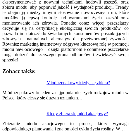
eksperymentować z nowymi technikami hodowli pszczół oraz
zbioru miodu, aby poprawić jakość i wydajność produkcji. Trendy
te obejmują między innymi stosowanie nowoczesnych uli, które
umożliwiają lepszą kontrolę nad warunkami życia pszczół oraz
monitorowanie ich zdrowia. Ponadto coraz więcej pszczelarzy
decyduje się na certyfikację ekologiczną swoich produktów, co
pozwala im dotrzeć do świadomych konsumentów poszukujących
zdrowych i naturalnych alternatyw dla przetworzonej żywności.
Również marketing internetowy odgrywa kluczową rolę w promocji
miodu nawłociowego – dzięki platformom e-commerce pszczelarze
mogą dotrzeć do szerszego grona odbiorców i zwiększyć swoją
sprzedaż.
Zobacz także:
Nawigacja
Miód rzepakowy kiedy się zbiera?
wpisu
Miód rzepakowy to jeden z najpopularniejszych rodzajów miodu w
Polsce, który cieszy się dużym uznaniem…
Kiedy zbiera się miód akacjowy?
Zbieranie miodu akacjowego to proces, który wymaga
odpowiedniego planowania i znajomości cyklu życia rośliny. W…