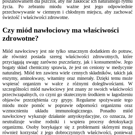
poszanowaniem dla pszczół, aby nie zakłócać ich naturalnego rytmu
życia. Po zebraniu miodu ważne jest jego odpowiednie
przechowywanie w ciemnym i chłodnym miejscu, aby zachować
świeżość i właściwości zdrowotne.
Czy miód nawłociowy ma właściwości
zdrowotne?
Miód nawłociowy jest nie tylko smacznym dodatkiem do potraw,
ale również posiada szereg właściwości zdrowotnych, które
przyciągają uwagę zarówno pszczelarzy, jak i konsumentów. Jego
bogaty skład chemiczny sprawia, że jest on ceniony w medycynie
naturalnej. Miód ten zawiera wiele cennych składników, takich jak
enzymy, aminokwasy, witaminy oraz minerały. Dzięki temu może
wspierać organizm w walce z różnymi dolegliwościami. W
szczególności miód nawłociowy jest znany ze swoich właściwości
przeciwzapalnych, co czyni go skutecznym środkiem w łagodzeniu
objawów przeziębienia czy grypy. Regularne spożywanie tego
miodu może pomóc w poprawie odporności organizmu oraz
wzmocnieniu układu immunologicznego. Ponadto miód
nawłociowy wykazuje działanie antyoksydacyjne, co oznacza, że
neutralizuje wolne rodniki i wspiera procesy detoksykacji
organizmu. Osoby borykające się z problemami skórnymi mogą
również korzystać z jego dobroczynnych właściwości, ponieważ