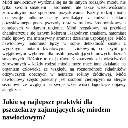
Miód nawłociowy wyróżnia się na tle innych rodzajów miodu nie
tylko swoim smakiem i aromatem, ale także właściwościami
zdrowotnymi oraz sposobem pozyskiwania. Każdy rodzaj miodu
ma swoje unikalne cechy wynikające z rodzaju nektaru
pozyskiwanego przez pszczoły oraz warunków środowiskowych
panujących w danym regionie. Miód rzepakowy na przykład
charakteryzuje się jasnym kolorem i łagodnym smakiem, natomiast
miód lipowy ma intensywny aromat i działanie uspokajające. Miód
nawłociowy natomiast łączy w sobie delikatność smaku z
wyraźnymi nutami kwiatowymi i ziołowymi, co czyni go
wyjątkowym wyborem dla osób poszukujących nowych doznań
smakowych. Różnice te mają również znaczenie dla właściwości
zdrowotnych – każdy rodzaj miodu może mieć inne działanie na
organizm człowieka ze względu na różnorodność składników
odżywczych obecnych w nektarze rośliny źródłowej. Miód
nawłociowy często polecany jest osobom cierpiącym na alergie
sezonowe ze względu na swoje właściwości łagodzące objawy
alergiczne.
Jakie są najlepsze praktyki dla
pszczelarzy zajmujących się miodem
nawłociowym?