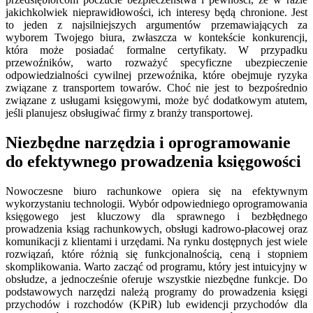
jakichkolwiek nieprawidłowości, ich interesy będą chronione. Jest
to jeden z najsilniejszych argumentów przemawiających za
wyborem Twojego biura, zwłaszcza w kontekście konkurencji,
która może posiadać formalne certyfikaty. W przypadku
przewoźników, warto rozważyć specyficzne ubezpieczenie
odpowiedzialności cywilnej przewoźnika, które obejmuje ryzyka
związane z transportem towarów. Choć nie jest to bezpośrednio
związane z usługami księgowymi, może być dodatkowym atutem,
jeśli planujesz obsługiwać firmy z branży transportowej.
Niezbędne narzędzia i oprogramowanie
do efektywnego prowadzenia księgowości
Nowoczesne biuro rachunkowe opiera się na efektywnym
wykorzystaniu technologii. Wybór odpowiedniego oprogramowania
księgowego jest kluczowy dla sprawnego i bezbłędnego
prowadzenia ksiąg rachunkowych, obsługi kadrowo-płacowej oraz
komunikacji z klientami i urzędami. Na rynku dostępnych jest wiele
rozwiązań, które różnią się funkcjonalnością, ceną i stopniem
skomplikowania. Warto zacząć od programu, który jest intuicyjny w
obsłudze, a jednocześnie oferuje wszystkie niezbędne funkcje. Do
podstawowych narzędzi należą programy do prowadzenia księgi
przychodów i rozchodów (KPiR) lub ewidencji przychodów dla