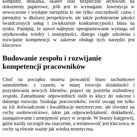
komputer, drukarka, skaner oraz bezpieczne archiwum na
dokumenty papierowe, jeśli jest to wymagane. Inwestycja w
nowoczesne i wydajne narzędzia to nie tylko oszczędność czasu i
pieniędzy w dłuższej perspektywie, ale także podniesienie jakości
świadczonych usług i zwiększenie konkurencyjności biura na
rynku. Pamiętaj, że nawet najlepsze oprogramowanie wymaga od
użytkownika wiedzy i umiejętności, dlatego ciągłe szkolenia i
rozwijanie kompetencji w zakresie obsługi tych narzędzi jest
kluczowe.
Budowanie zespołu i rozwijanie
kompetencji pracowników
Choć na początku możesz prowadzić biuro rachunkowe
samodzielnie, z czasem, w miarę rozwoju działalności i
pozyskiwania nowych klientów, pojawi się potrzeba rozbudowy
zespołu. Zatrudnianie odpowiednich osób to klucz do sukcesu i
dalszego rozwoju. Szukając pracowników, zwróć uwagę nie tylko
na ich doświadczenie i kwalifikacje merytoryczne, ale również na
cechy osobowościowe, takie jak odpowiedzialność, dokładność,
zaangażowanie i umiejętność pracy w zespole. W branży księgowej,
gdzie każdy szczegół ma znaczenie, a terminowość jest kluczowa, te
cechy są równie ważne jak wiedza teoretyczna.