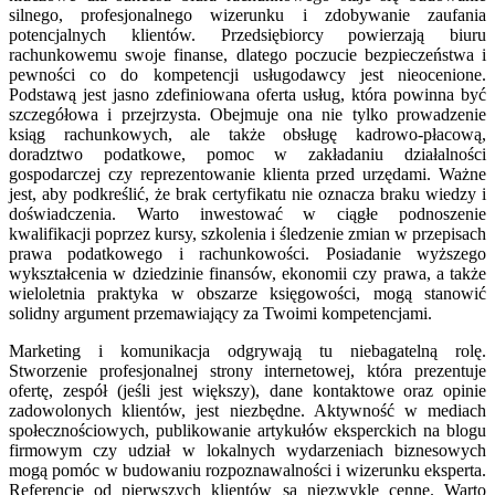
silnego, profesjonalnego wizerunku i zdobywanie zaufania
potencjalnych klientów. Przedsiębiorcy powierzają biuru
rachunkowemu swoje finanse, dlatego poczucie bezpieczeństwa i
pewności co do kompetencji usługodawcy jest nieocenione.
Podstawą jest jasno zdefiniowana oferta usług, która powinna być
szczegółowa i przejrzysta. Obejmuje ona nie tylko prowadzenie
ksiąg rachunkowych, ale także obsługę kadrowo-płacową,
doradztwo podatkowe, pomoc w zakładaniu działalności
gospodarczej czy reprezentowanie klienta przed urzędami. Ważne
jest, aby podkreślić, że brak certyfikatu nie oznacza braku wiedzy i
doświadczenia. Warto inwestować w ciągłe podnoszenie
kwalifikacji poprzez kursy, szkolenia i śledzenie zmian w przepisach
prawa podatkowego i rachunkowości. Posiadanie wyższego
wykształcenia w dziedzinie finansów, ekonomii czy prawa, a także
wieloletnia praktyka w obszarze księgowości, mogą stanowić
solidny argument przemawiający za Twoimi kompetencjami.
Marketing i komunikacja odgrywają tu niebagatelną rolę.
Stworzenie profesjonalnej strony internetowej, która prezentuje
ofertę, zespół (jeśli jest większy), dane kontaktowe oraz opinie
zadowolonych klientów, jest niezbędne. Aktywność w mediach
społecznościowych, publikowanie artykułów eksperckich na blogu
firmowym czy udział w lokalnych wydarzeniach biznesowych
mogą pomóc w budowaniu rozpoznawalności i wizerunku eksperta.
Referencje od pierwszych klientów są niezwykle cenne. Warto