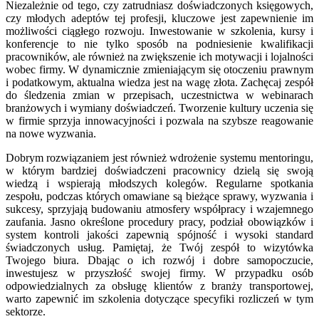
Niezależnie od tego, czy zatrudniasz doświadczonych księgowych,
czy młodych adeptów tej profesji, kluczowe jest zapewnienie im
możliwości ciągłego rozwoju. Inwestowanie w szkolenia, kursy i
konferencje to nie tylko sposób na podniesienie kwalifikacji
pracowników, ale również na zwiększenie ich motywacji i lojalności
wobec firmy. W dynamicznie zmieniającym się otoczeniu prawnym
i podatkowym, aktualna wiedza jest na wagę złota. Zachęcaj zespół
do śledzenia zmian w przepisach, uczestnictwa w webinarach
branżowych i wymiany doświadczeń. Tworzenie kultury uczenia się
w firmie sprzyja innowacyjności i pozwala na szybsze reagowanie
na nowe wyzwania.
Dobrym rozwiązaniem jest również wdrożenie systemu mentoringu,
w którym bardziej doświadczeni pracownicy dzielą się swoją
wiedzą i wspierają młodszych kolegów. Regularne spotkania
zespołu, podczas których omawiane są bieżące sprawy, wyzwania i
sukcesy, sprzyjają budowaniu atmosfery współpracy i wzajemnego
zaufania. Jasno określone procedury pracy, podział obowiązków i
system kontroli jakości zapewnią spójność i wysoki standard
świadczonych usług. Pamiętaj, że Twój zespół to wizytówka
Twojego biura. Dbając o ich rozwój i dobre samopoczucie,
inwestujesz w przyszłość swojej firmy. W przypadku osób
odpowiedzialnych za obsługę klientów z branży transportowej,
warto zapewnić im szkolenia dotyczące specyfiki rozliczeń w tym
sektorze.