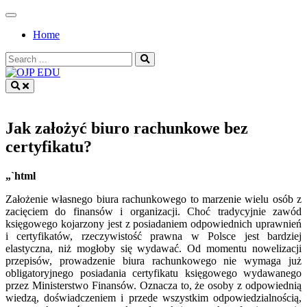
Skip
to
Home
content
Search
for:
OJP EDU
Jak założyć biuro rachunkowe bez
certyfikatu?
„`html
Założenie własnego biura rachunkowego to marzenie wielu osób z
zacięciem do finansów i organizacji. Choć tradycyjnie zawód
księgowego kojarzony jest z posiadaniem odpowiednich uprawnień
i certyfikatów, rzeczywistość prawna w Polsce jest bardziej
elastyczna, niż mogłoby się wydawać. Od momentu nowelizacji
przepisów, prowadzenie biura rachunkowego nie wymaga już
obligatoryjnego posiadania certyfikatu księgowego wydawanego
przez Ministerstwo Finansów. Oznacza to, że osoby z odpowiednią
wiedzą, doświadczeniem i przede wszystkim odpowiedzialnością,