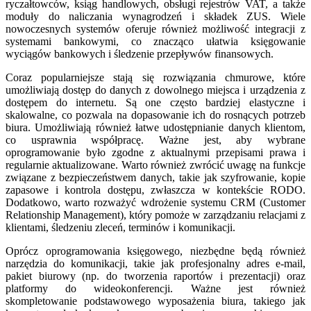
ryczałtowców, ksiąg handlowych, obsługi rejestrów VAT, a także
moduły do naliczania wynagrodzeń i składek ZUS. Wiele
nowoczesnych systemów oferuje również możliwość integracji z
systemami bankowymi, co znacząco ułatwia księgowanie
wyciągów bankowych i śledzenie przepływów finansowych.
Coraz popularniejsze stają się rozwiązania chmurowe, które
umożliwiają dostęp do danych z dowolnego miejsca i urządzenia z
dostępem do internetu. Są one często bardziej elastyczne i
skalowalne, co pozwala na dopasowanie ich do rosnących potrzeb
biura. Umożliwiają również łatwe udostępnianie danych klientom,
co usprawnia współpracę. Ważne jest, aby wybrane
oprogramowanie było zgodne z aktualnymi przepisami prawa i
regularnie aktualizowane. Warto również zwrócić uwagę na funkcje
związane z bezpieczeństwem danych, takie jak szyfrowanie, kopie
zapasowe i kontrola dostępu, zwłaszcza w kontekście RODO.
Dodatkowo, warto rozważyć wdrożenie systemu CRM (Customer
Relationship Management), który pomoże w zarządzaniu relacjami z
klientami, śledzeniu zleceń, terminów i komunikacji.
Oprócz oprogramowania księgowego, niezbędne będą również
narzędzia do komunikacji, takie jak profesjonalny adres e-mail,
pakiet biurowy (np. do tworzenia raportów i prezentacji) oraz
platformy do wideokonferencji. Ważne jest również
skompletowanie podstawowego wyposażenia biura, takiego jak