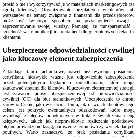
prosić o nie i wykorzystywać je w materiałach marketingowych (za
zgodą klientów). Organizowanie bezpłatnych webinarów lub
warsztatów na tematy związane z finansami dla przedsiębiorców
może być świetnym sposobem na przyciągnięcie uwagi i
zaprezentowanie swojej wiedzy. Pamiętaj, że transparentność i
rzetelność w komunikacji to fundament długoterminowych relacji z
klientami.
Ubezpieczenie odpowiedzialności cywilnej
jako kluczowy element zabezpieczenia
Zakładając biuro rachunkowe, nawet bez wymogu posiadania
certyfikatu, niezwykle ważne jest odpowiednie zabezpieczenie
przed potencjalnymi błędami i zaniedbaniami, które mogą
skutkować stratami dla klientów. Kluczowym elementem tej strategii
jest zawarcie polisy ubezpieczeniowej od odpowiedzialności
cywilnej (OC) dla biur rachunkowych. Ubezpieczenie to chroni
zarówno Ciebie, jako właściciela biura, jak i Twoich klientów. Jego
celem jest pokrycie ewentualnych odszkodowań, które mogą
wyniknąć z błędów popełnionych w trakcie świadczenia usług
księgowych, takich jak nieprawidłowe rozliczenia podatkowe,
błędne prowadzenie ksiąg, naruszenie terminów czy wyciek danych
poufnych. Warto zaznaczyć, że brak posiadania certyfikatu