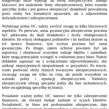
księgowego może wpłynąć na ofertę ubezpieczycieli, dlatego
kluczowe jest znalezienie firmy ubezpieczeniowej, która rozumie
specyfikę rynku i jest gotowa ubezpieczyć działalność prowadzoną
przez osoby bez formalnych uprawnień, ale z odpowiednim
doświadczeniem i zabezpieczeniami.
Wybierając polisę OC, należy zwrócić uwagę na kilka kluczowych
aspektów. Po pierwsze, suma gwarancyjna ubezpieczenia powinna
być adekwatna do skali działalności i liczby obsługiwanych
klientów. Im więcej obsługujesz podmiotów i im bardziej złożone są
ich sprawy finansowe, tym wyższa powinna być suma
gwarancyjna. Po drugie, zakres ochrony powinien być jak
najszerszy i obejmować wszystkie rodzaje błędów i zaniedbań,
które mogą potencjalnie wystąpić w codziennej pracy biura. Należy
dokładnie zapoznać się z wyłączeniami odpowiedzialności, aby
uniknąć nieprzyjemnych niespodzianek w przyszłości. Po trzecie,
warto porównać oferty różnych towarzystw ubezpieczeniowych,
zwracając uwagę nie tylko na cenę, ale przede wszystkim na
warunki polisy i reputację ubezpieczyciela. Niektórzy
ubezpieczyciele oferują specjalne polisy dla biur rachunkowych,
które uwzględniają specyfikę tej branży.
Posiadanie ważnej polisy OC stanowi nie tylko zabezpieczenie
finansowe, ale również buduje zaufanie w oczach klientów.
Świadomość, że biuro jest profesjonalnie ubezpieczone, daje
przedsiębiorcom poczucie bezpieczeństwa i pewności, że w razie