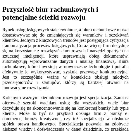
Przyszłość biur rachunkowych i
potencjalne ścieżki rozwoju
Rynek usług księgowych stale ewoluuje, a biura rachunkowe muszą
dostosowywać się do zmieniających się warunków i oczekiwań
klientów. Jednym z kluczowych trendów jest postępująca cyfryzacja
i automatyzacja procesów księgowych. Coraz więcej firm decyduje
się na korzystanie z rozwiązań chmurowych i narzędzi opartych na
sztucznej inteligencji, które usprawniają obieg dokumentów,
automatyzują wprowadzanie danych i analizę finansową. Biura
rachunkowe, które inwestują w nowoczesne technologie i potrafią
efektywnie je wykorzystywać, zyskują przewagę konkurencyjną.
Jest to szczególnie ważne w kontekście obsługi młodych
przedsiębiorców i startupów, którzy są bardziej otwarci na
innowacyjne rozwiązania.
Kolejnym ważnym kierunkiem rozwoju jest specjalizacja. Zamiast
oferować szeroki wachlarz usług dla wszystkich, wiele biur
decyduje się na skoncentrowanie się na konkretnej branży lub typie
klienta. Może to być na przykład obsługa firm z branży e-
commerce, branży kreatywnej, czy też specjalizacja w obsłudze
spółek prawa handlowego. Specjalizacja pozwala na zdobycie
głębszej wiedzy i doświadczenia w danej dziedzinie, co przekłada