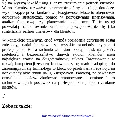
się na wyższą jakość usług i lepsze zrozumienie potrzeb klientów.
Warto również rozważyć poszerzenie oferty o usługi doradcze,
wykraczające poza standardową księgowość. Może to obejmować
doradztwo strategiczne, pomoc w pozyskiwaniu finansowania,
analizę finansową czy planowanie podatkowe. Takie usługi
pozwalają na budowanie zaufania i pozycjonowanie się jako
strategiczny partner biznesowy dla klientów.
W kontekście prawnym, choć wymóg posiadania certyfikatu został
zniesiony, nadal kluczowe są wysokie standardy etyczne i
profesjonalne. Biura rachunkowe, które kładą nacisk na jakość,
rzetelność i bezpieczeństwo danych swoich klientów, mają
największe szanse na długoterminowy sukces. Inwestowanie w
rozwój kompetencji zespołu, budowanie silnej marki i adaptacja do
zmieniających się technologii to klucz do przetrwania i rozwoju na
konkurencyjnym rynku usług księgowych. Pamiętaj, że nawet bez
certyfikatu, możesz zbudować renomowane i cenione biuro
rachunkowe, jeśli postawisz na profesjonalizm, jakość i zaufanie
klientów.
„`
Zobacz także:
Jak założyć biuro rachunkowe?