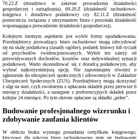
70.22.Z (doradztwo w zakresie prowadzenia działalności
gospodarczej i zarządzania), 69.20.Z (działalność rachunkowo-
księgowa i doradztwo podatkowe) czy 82.11.Z (działalność
pomocnicza związana z utrzymaniem biura i pozostała działalność
wspomagająca prowadzenie działalności gospodarczej).
Kolejnym istotnym aspektem jest wybór formy opodatkowania.
Przedsiębiorcy prowadzący biuro rachunkowe mogą zdecydować
się na skalę podatkową (zasady ogólne), podatek liniowy lub ryczałt
od przychodów ewidencjonowanych. Wybór ten zależy od
przewidywanych dochodów, kosztów oraz indywidualnej sytuacji
podatkowej. Warto skonsultować się z doradcą podatkowym, aby
wybrać najkorzystniejszą opcję. Nie zapominajmy również o
zgłoszeniu do ubezpieczeń społecznych i zdrowotnych w Zakładzie
Ubezpieczeń Społecznych (ZUS). Przedsiębiorcy mogą skorzystać
z ulgi na start, czyli zwolnienia z opłacania składek przez pierwsze 6
miesięcy działalności, a następnie z preferencyjnych składek przez
kolejne 24 miesiące. Po tym okresie opłacane są składki „pełne”.
Budowanie profesjonalnego wizerunku i
zdobywanie zaufania klientów
W obliczu braku wymogu posiadania certyfikatu księgowego,
kluczowe dla sukcesu biura rachunkowego staje się budowanie