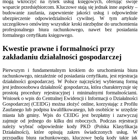
mogą wkroczyć na rynek usług księgowych, oferując swoje
wsparcie przedsiębiorcom. Kluczowe stają się jednak inne aspekty –
budowanie zaufania, zapewnienie jakości usług i odpowiednie
ubezpieczenie odpowiedzialności cywilnej. W tym artykule
szczegółowo omówimy wszystkie kroki niezbędne do uruchomienia
profesjonalnego biura rachunkowego, nawet bez posiadania
formalnego certyfikatu księgowego.
Kwestie prawne i formalności przy
zakładaniu działalności gospodarczej
Pierwszym i fundamentalnym krokiem do uruchomienia biura
rachunkowego, niezależnie od posiadania certyfikatu, jest rejestracja
działalności gospodarczej. W Polsce najczęściej wybieraną formą
jest jednoosobowa działalność gospodarcza, która charakteryzuje się
prostotą procedury rejestracyjnej i minimalnymi formalnościami.
Wniosek o wpis do Centralnej Ewidencji i Informacji o Działalności
Gospodarczej (CEIDG) można złożyć online, korzystając z Profilu
Zaufanego lub podpisu kwalifikowanego, lub osobiście w urzędzie
miasta lub gminy. Wpis do CEIDG jest bezpłatny i zazwyczaj
zajmuje od jednego do kilku dni roboczych. Podczas rejestracji
należy wybrać odpowiednie kody PKD (Polska Klasyfikacja
Działalności), które opisują zakres świadczonych usług. W
przypadku biura rachunkowego, kluczowe będą kody takie jak