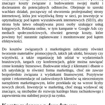
znaczące koszty związane z budowaniem swojej marki i
docieraniem do potencjalnych odbiorców. Obejmuje to szeroki
wachlarz działań, począwszy od stworzenia profesjonalnej strony
internetowej, która jest wizytówką firmy w sieci, po inwestycje w
optymalizację pod kątem wyszukiwarek internetowych (SEO), aby
strona była łatwo odnajdywana przez osoby szukające usług
księgowych. Reklama online, w tym kampanie w Google Ads czy
mediach społecznościowych, również generuje koszty, które
powinny być starannie zaplanowane i monitorowane pod kątem
efektywności.
Do kosztów związanych z marketingiem zaliczamy również
tworzenie materiałów promocyjnych, takich jak ulotki, broszury czy
wizytówki, a także organizację lub udział w wydarzeniach
branżowych, targach czy konferencjach, gdzie można nawiązać
cenne kontakty biznesowe. Budowanie relacji z klientami i dbanie o
ich satysfakcję to również forma marketingu, choć nie zawsze
bezpośrednio związana z wydatkami finansowymi. Pozytywne
opinie i rekomendacje od zadowolonych klientów są nieocenionym
narzędziem marketingowym, które przekłada się na wzrost liczby
nowych zleceń. Inwestycje w marketing, choć mogą wydawać się
znaczące, są niezbędne do rozwoju każdego biura rachunkowego i
zapewnienia mu stabilnej pozycji na rynku.