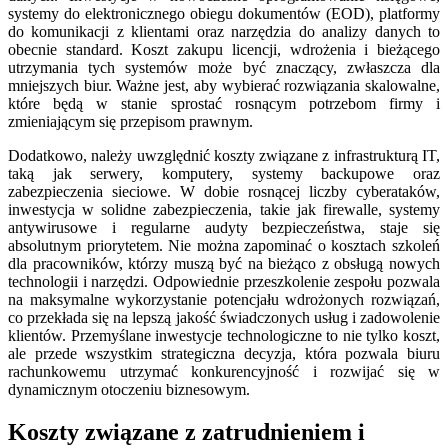
systemy do elektronicznego obiegu dokumentów (EOD), platformy
do komunikacji z klientami oraz narzędzia do analizy danych to
obecnie standard. Koszt zakupu licencji, wdrożenia i bieżącego
utrzymania tych systemów może być znaczący, zwłaszcza dla
mniejszych biur. Ważne jest, aby wybierać rozwiązania skalowalne,
które będą w stanie sprostać rosnącym potrzebom firmy i
zmieniającym się przepisom prawnym.
Dodatkowo, należy uwzględnić koszty związane z infrastrukturą IT,
taką jak serwery, komputery, systemy backupowe oraz
zabezpieczenia sieciowe. W dobie rosnącej liczby cyberataków,
inwestycja w solidne zabezpieczenia, takie jak firewalle, systemy
antywirusowe i regularne audyty bezpieczeństwa, staje się
absolutnym priorytetem. Nie można zapominać o kosztach szkoleń
dla pracowników, którzy muszą być na bieżąco z obsługą nowych
technologii i narzędzi. Odpowiednie przeszkolenie zespołu pozwala
na maksymalne wykorzystanie potencjału wdrożonych rozwiązań,
co przekłada się na lepszą jakość świadczonych usług i zadowolenie
klientów. Przemyślane inwestycje technologiczne to nie tylko koszt,
ale przede wszystkim strategiczna decyzja, która pozwala biuru
rachunkowemu utrzymać konkurencyjność i rozwijać się w
dynamicznym otoczeniu biznesowym.
Koszty związane z zatrudnieniem i