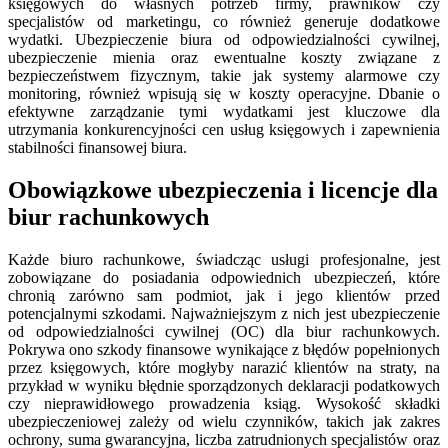
księgowych do własnych potrzeb firmy, prawników czy
specjalistów od marketingu, co również generuje dodatkowe
wydatki. Ubezpieczenie biura od odpowiedzialności cywilnej,
ubezpieczenie mienia oraz ewentualne koszty związane z
bezpieczeństwem fizycznym, takie jak systemy alarmowe czy
monitoring, również wpisują się w koszty operacyjne. Dbanie o
efektywne zarządzanie tymi wydatkami jest kluczowe dla
utrzymania konkurencyjności cen usług księgowych i zapewnienia
stabilności finansowej biura.
Obowiązkowe ubezpieczenia i licencje dla
biur rachunkowych
Każde biuro rachunkowe, świadcząc usługi profesjonalne, jest
zobowiązane do posiadania odpowiednich ubezpieczeń, które
chronią zarówno sam podmiot, jak i jego klientów przed
potencjalnymi szkodami. Najważniejszym z nich jest ubezpieczenie
od odpowiedzialności cywilnej (OC) dla biur rachunkowych.
Pokrywa ono szkody finansowe wynikające z błędów popełnionych
przez księgowych, które mogłyby narazić klientów na straty, na
przykład w wyniku błędnie sporządzonych deklaracji podatkowych
czy nieprawidłowego prowadzenia ksiąg. Wysokość składki
ubezpieczeniowej zależy od wielu czynników, takich jak zakres
ochrony, suma gwarancyjna, liczba zatrudnionych specjalistów oraz