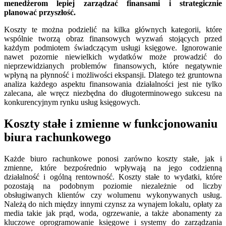
menedżerom lepiej zarządzać finansami i strategicznie
planować przyszłość.
Koszty te można podzielić na kilka głównych kategorii, które
wspólnie tworzą obraz finansowych wyzwań stojących przed
każdym podmiotem świadczącym usługi księgowe. Ignorowanie
nawet pozornie niewielkich wydatków może prowadzić do
nieprzewidzianych problemów finansowych, które negatywnie
wpłyną na płynność i możliwości ekspansji. Dlatego też gruntowna
analiza każdego aspektu finansowania działalności jest nie tylko
zalecana, ale wręcz niezbędna do długoterminowego sukcesu na
konkurencyjnym rynku usług księgowych.
Koszty stałe i zmienne w funkcjonowaniu
biura rachunkowego
Każde biuro rachunkowe ponosi zarówno koszty stałe, jak i
zmienne, które bezpośrednio wpływają na jego codzienną
działalność i ogólną rentowność. Koszty stałe to wydatki, które
pozostają na podobnym poziomie niezależnie od liczby
obsługiwanych klientów czy wolumenu wykonywanych usług.
Należą do nich między innymi czynsz za wynajem lokalu, opłaty za
media takie jak prąd, woda, ogrzewanie, a także abonamenty za
kluczowe oprogramowanie księgowe i systemy do zarządzania