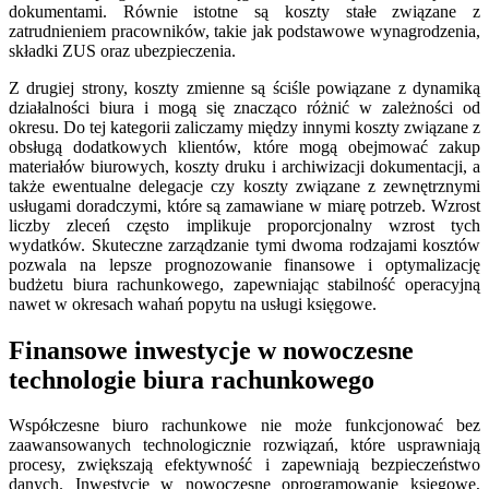
dokumentami. Równie istotne są koszty stałe związane z
zatrudnieniem pracowników, takie jak podstawowe wynagrodzenia,
składki ZUS oraz ubezpieczenia.
Z drugiej strony, koszty zmienne są ściśle powiązane z dynamiką
działalności biura i mogą się znacząco różnić w zależności od
okresu. Do tej kategorii zaliczamy między innymi koszty związane z
obsługą dodatkowych klientów, które mogą obejmować zakup
materiałów biurowych, koszty druku i archiwizacji dokumentacji, a
także ewentualne delegacje czy koszty związane z zewnętrznymi
usługami doradczymi, które są zamawiane w miarę potrzeb. Wzrost
liczby zleceń często implikuje proporcjonalny wzrost tych
wydatków. Skuteczne zarządzanie tymi dwoma rodzajami kosztów
pozwala na lepsze prognozowanie finansowe i optymalizację
budżetu biura rachunkowego, zapewniając stabilność operacyjną
nawet w okresach wahań popytu na usługi księgowe.
Finansowe inwestycje w nowoczesne
technologie biura rachunkowego
Współczesne biuro rachunkowe nie może funkcjonować bez
zaawansowanych technologicznie rozwiązań, które usprawniają
procesy, zwiększają efektywność i zapewniają bezpieczeństwo
danych. Inwestycje w nowoczesne oprogramowanie księgowe,