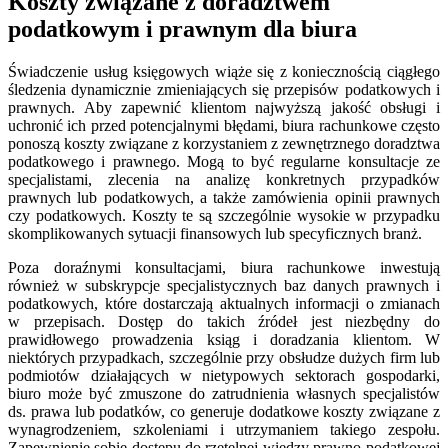
Koszty związane z doradztwem
podatkowym i prawnym dla biura
Świadczenie usług księgowych wiąże się z koniecznością ciągłego
śledzenia dynamicznie zmieniających się przepisów podatkowych i
prawnych. Aby zapewnić klientom najwyższą jakość obsługi i
uchronić ich przed potencjalnymi błędami, biura rachunkowe często
ponoszą koszty związane z korzystaniem z zewnętrznego doradztwa
podatkowego i prawnego. Mogą to być regularne konsultacje ze
specjalistami, zlecenia na analizę konkretnych przypadków
prawnych lub podatkowych, a także zamówienia opinii prawnych
czy podatkowych. Koszty te są szczególnie wysokie w przypadku
skomplikowanych sytuacji finansowych lub specyficznych branż.
Poza doraźnymi konsultacjami, biura rachunkowe inwestują
również w subskrypcje specjalistycznych baz danych prawnych i
podatkowych, które dostarczają aktualnych informacji o zmianach
w przepisach. Dostęp do takich źródeł jest niezbędny do
prawidłowego prowadzenia ksiąg i doradzania klientom. W
niektórych przypadkach, szczególnie przy obsłudze dużych firm lub
podmiotów działających w nietypowych sektorach gospodarki,
biuro może być zmuszone do zatrudnienia własnych specjalistów
ds. prawa lub podatków, co generuje dodatkowe koszty związane z
wynagrodzeniem, szkoleniami i utrzymaniem takiego zespołu.
Zapewnienie sobie dostępu do rzetelnej wiedzy prawno-podatkowej