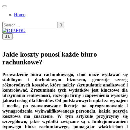
Skip
to
Home
content
Search
for:
OJP EDU
Jakie koszty ponosi każde biuro
rachunkowe?
Prowadzenie biura rachunkowego, choć może wydawać się
stabilnym i dochodowym biznesem, generuje szereg
różnorodnych kosztów, które należy skrupulatnie analizować i
kontrolować. Zrozumienie tych wydatków jest kluczowe dla
utrzymania rentowności, rozwoju firmy i zapewnienia wysokiej
jakości usług dla klientów. Od podstawowych opłat za wynajem
i media, po zaawansowane licencje na oprogramowanie i
wynagrodzenia wykwalifikowanego personelu, każda pozycja
kosztowa ma znaczenie. W tym artykule przyjrzymy się
szczegółowo, jakie wydatki związane są z funkcjonowaniem
typowego biura rachunkowego, pomagając właścicielom i