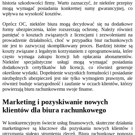
historia szkodowości firmy. Warto zaznaczyć, że niektóre przepisy
mogą wymagać posiadania konkretnej sumy gwarancyjnej, co
wpływa na wysokość kosztów.
Oprócz OC, niektóre biura mogą decydować się na dodatkowe
formy ubezpieczenia, które rozszerzają ochronę. Należy również
pamiętać o kosztach związanych z licencjami i zezwoleniami na
prowadzenie działalności, choć w przypadku biur rachunkowych
nie jest to zazwyczaj skomplikowany proces. Bardziej istotne są
koszty związane z legalnym korzystaniem z oprogramowania, które
często wymaga zakupu licencji lub opłacania abonamentów.
Niektóre specjalistyczne usługi mogą wymagać posiadania
dodatkowych certyfikatów lub licencji, co również generuje
określone wydatki. Dopełnienie wszystkich formalności i posiadanie
niezbędnych ubezpieczeń jest nie tylko wymogiem prawnym, ale
również buduje wiarygodność i zaufanie w oczach klientów, którzy
powierzają biuru rachunkowemu swoje finanse.
Marketing i pozyskiwanie nowych
klientów dla biura rachunkowego
W konkurencyjnym świecie usług finansowych, skuteczne działania
marketingowe są kluczowe dla pozyskania nowych klientów i
utrzymania stałego strumienia zleceń. Biura rachunkowe ponoszą