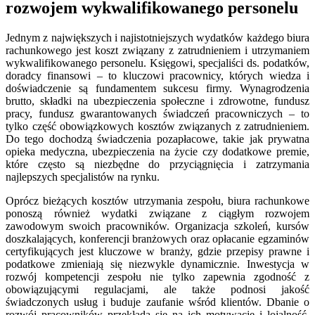
rozwojem wykwalifikowanego personelu
Jednym z największych i najistotniejszych wydatków każdego biura
rachunkowego jest koszt związany z zatrudnieniem i utrzymaniem
wykwalifikowanego personelu. Księgowi, specjaliści ds. podatków,
doradcy finansowi – to kluczowi pracownicy, których wiedza i
doświadczenie są fundamentem sukcesu firmy. Wynagrodzenia
brutto, składki na ubezpieczenia społeczne i zdrowotne, fundusz
pracy, fundusz gwarantowanych świadczeń pracowniczych – to
tylko część obowiązkowych kosztów związanych z zatrudnieniem.
Do tego dochodzą świadczenia pozapłacowe, takie jak prywatna
opieka medyczna, ubezpieczenia na życie czy dodatkowe premie,
które często są niezbędne do przyciągnięcia i zatrzymania
najlepszych specjalistów na rynku.
Oprócz bieżących kosztów utrzymania zespołu, biura rachunkowe
ponoszą również wydatki związane z ciągłym rozwojem
zawodowym swoich pracowników. Organizacja szkoleń, kursów
doszkalających, konferencji branżowych oraz opłacanie egzaminów
certyfikujących jest kluczowe w branży, gdzie przepisy prawne i
podatkowe zmieniają się niezwykle dynamicznie. Inwestycja w
rozwój kompetencji zespołu nie tylko zapewnia zgodność z
obowiązującymi regulacjami, ale także podnosi jakość
świadczonych usług i buduje zaufanie wśród klientów. Dbanie o
rozwój pracowników przekłada się na ich motywację i lojalność,