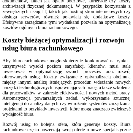
dokumentów, takich jak opłaty pocztowe, kurierskie czy koszty
archiwizacji fizycznej dokumentacji. W przypadku korzystania z
zewnętrznych usług IT, takich jak hosting stron internetowych czy
obsługa serwerów, również pojawiają się dodatkowe koszty.
Efektywne zarządzanie tymi wydatkami pozwala na optymalizację
kosztów ogólnych biura rachunkowego.
Koszty bieżącej optymalizacji i rozwoju
usług biura rachunkowego
Aby biuro rachunkowe mogło skutecznie konkurować na rynku i
utrzymywać wysoki poziom satysfakcji klientów, musi stale
inwestować w optymalizację swoich procesów oraz rozwój
oferowanych usług. Koszty związane z optymalizacją obejmują
między innymi analizę istniejących procedur, wdrażanie nowych
narzędzi technologicznych usprawniających pracę, a także szkolenia
dla pracowników w zakresie efektywności i nowych metod pracy.
Automatyzacja powtarzalnych zadań, wykorzystanie sztucznej
inteligencji do analizy danych czy wdrożenie systemów zarządzania
projektami to przykłady inwestycji, które mogą znacząco zwiększyć
wydajność biura.
Rozwój usług to kolejna sfera, która generuje koszty. Biura
rachunkowe często poszerzają swoją ofertę o nowe specjalistyczne