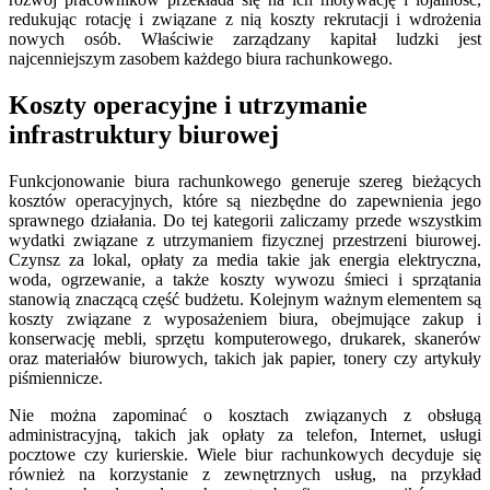
redukując rotację i związane z nią koszty rekrutacji i wdrożenia
nowych osób. Właściwie zarządzany kapitał ludzki jest
najcenniejszym zasobem każdego biura rachunkowego.
Koszty operacyjne i utrzymanie
infrastruktury biurowej
Funkcjonowanie biura rachunkowego generuje szereg bieżących
kosztów operacyjnych, które są niezbędne do zapewnienia jego
sprawnego działania. Do tej kategorii zaliczamy przede wszystkim
wydatki związane z utrzymaniem fizycznej przestrzeni biurowej.
Czynsz za lokal, opłaty za media takie jak energia elektryczna,
woda, ogrzewanie, a także koszty wywozu śmieci i sprzątania
stanowią znaczącą część budżetu. Kolejnym ważnym elementem są
koszty związane z wyposażeniem biura, obejmujące zakup i
konserwację mebli, sprzętu komputerowego, drukarek, skanerów
oraz materiałów biurowych, takich jak papier, tonery czy artykuły
piśmiennicze.
Nie można zapominać o kosztach związanych z obsługą
administracyjną, takich jak opłaty za telefon, Internet, usługi
pocztowe czy kurierskie. Wiele biur rachunkowych decyduje się
również na korzystanie z zewnętrznych usług, na przykład