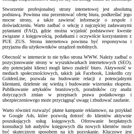
Stworzenie profesjonalnej strony internetowej jest absolutną
podstawą. Powinna ona prezentować ofertę biura, podkreślać jego
mocne strony, a także zawierać informacje o zespole i
doświadczeniu. Warto zadbać o sekcję z najczęściej zadawanymi
pytaniami (FAQ), gdzie można wyjaśnić podstawowe kwestie
związane z księgowością, podatkami i oczywiście korzystaniem z
PUE ZUS. Strona internetowa powinna być responsywna i
przyjazna dla użytkowników urządzeń mobilnych.
Obecność w internecie to nie tylko strona WWW. Należy zadbać o
pozycjonowanie strony w wyszukiwarkach internetowych (SEO),
aby potencjalni klienci mogli łatwo znaleźć biuro. Aktywność w
mediach społecznościowych, takich jak Facebook, LinkedIn czy
GoldenLine, pozwala na budowanie relacji z potencjalnymi
klientami, dzielenie się wiedzą i budowanie wizerunku eksperta.
Publikowanie artykułów branżowych, poradników czy analiz
dotyczących zmian w przepisach prawa podatkowego i
ubezpieczeniowego może przyciągnąć uwagę i zbudować zaufanie.
Warto również rozważyć płatne kampanie reklamowe, na przykład
w Google Ads, które pozwolą dotrzeć do klientów aktywnie
poszukujących usług księgowych. Oferowanie bezpłatnych
konsultacji lub audytów księgowych dla nowych klientów może
być skutecznym sposobem na ich pozyskanie. Kluczowe jest