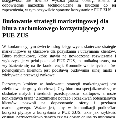
księgowość, ale również wysoka jakość obsługi klienta, a
odpowiednie narzędzia technologiczne są kluczem do jej
zapewnienia, w tym oczywiście sprawne korzystanie z PUE ZUS.
Budowanie strategii marketingowej dla
biura rachunkowego korzystającego z
PUE ZUS
W konkurencyjnym świecie usług księgowych, skuteczne strategie
marketingowe są kluczowe dla pozyskania i utrzymania klientów.
Biuro rachunkowe, które stawia na nowoczesne rozwiązania i
wykorzystuje w pełni potencjał PUE ZUS, ma unikalną szansę na
wyróżnienie się na tle konkurencji. Komunikowanie tych atutów
potencjalnym klientom jest podstawą budowania silnej marki i
zdobywania przewagi rynkowej.
Pierwszym krokiem w budowaniu strategii marketingowej jest
zdefiniowanie grupy docelowej. Czy biuro ma specjalizować się w
obsłudze małych i średnich przedsiębiorstw, startupów, a może
konkretnych branż? Zrozumienie potrzeb i oczekiwań potencjalnych
klientów pozwoli na dopasowanie oferty i przekazu
marketingowego. Ważne jest, aby w komunikacji podkreślać
korzyści płynące z korzystania z PUE ZUS, takie jak szybkość
obsługi, bezpieczeństwo danych czy też dostęp online do informacji.