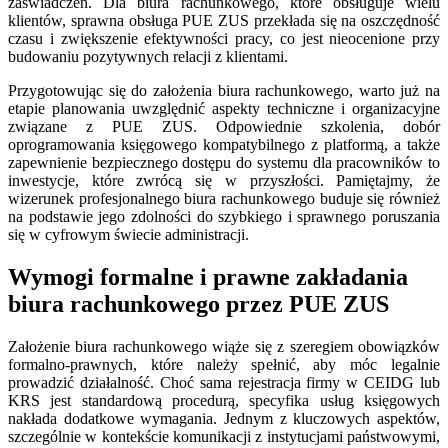
zaświadczeń. Dla biura rachunkowego, które obsługuje wielu
klientów, sprawna obsługa PUE ZUS przekłada się na oszczędność
czasu i zwiększenie efektywności pracy, co jest nieocenione przy
budowaniu pozytywnych relacji z klientami.
Przygotowując się do założenia biura rachunkowego, warto już na
etapie planowania uwzględnić aspekty techniczne i organizacyjne
związane z PUE ZUS. Odpowiednie szkolenia, dobór
oprogramowania księgowego kompatybilnego z platformą, a także
zapewnienie bezpiecznego dostępu do systemu dla pracowników to
inwestycje, które zwrócą się w przyszłości. Pamiętajmy, że
wizerunek profesjonalnego biura rachunkowego buduje się również
na podstawie jego zdolności do szybkiego i sprawnego poruszania
się w cyfrowym świecie administracji.
Wymogi formalne i prawne zakładania
biura rachunkowego przez PUE ZUS
Założenie biura rachunkowego wiąże się z szeregiem obowiązków
formalno-prawnych, które należy spełnić, aby móc legalnie
prowadzić działalność. Choć sama rejestracja firmy w CEIDG lub
KRS jest standardową procedurą, specyfika usług księgowych
nakłada dodatkowe wymagania. Jednym z kluczowych aspektów,
szczególnie w kontekście komunikacji z instytucjami państwowymi,