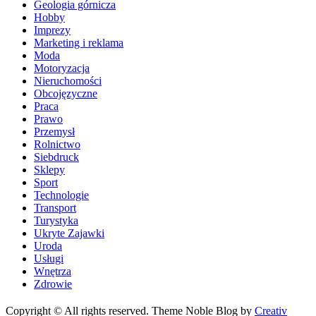
Geologia górnicza
Hobby
Imprezy
Marketing i reklama
Moda
Motoryzacja
Nieruchomości
Obcojęzyczne
Praca
Prawo
Przemysł
Rolnictwo
Siebdruck
Sklepy
Sport
Technologie
Transport
Turystyka
Ukryte Zajawki
Uroda
Usługi
Wnętrza
Zdrowie
Copyright © All rights reserved. Theme Noble Blog by
Creativ