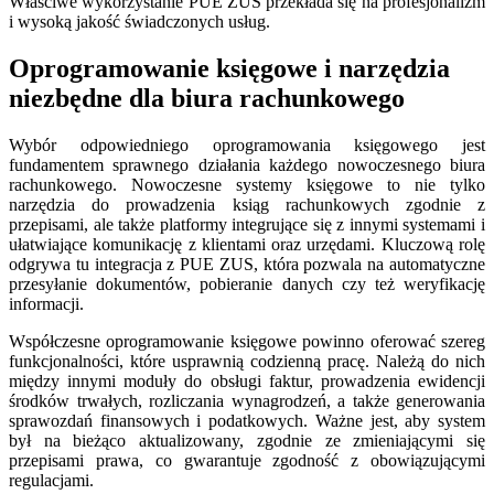
Właściwe wykorzystanie PUE ZUS przekłada się na profesjonalizm
i wysoką jakość świadczonych usług.
Oprogramowanie księgowe i narzędzia
niezbędne dla biura rachunkowego
Wybór odpowiedniego oprogramowania księgowego jest
fundamentem sprawnego działania każdego nowoczesnego biura
rachunkowego. Nowoczesne systemy księgowe to nie tylko
narzędzia do prowadzenia ksiąg rachunkowych zgodnie z
przepisami, ale także platformy integrujące się z innymi systemami i
ułatwiające komunikację z klientami oraz urzędami. Kluczową rolę
odgrywa tu integracja z PUE ZUS, która pozwala na automatyczne
przesyłanie dokumentów, pobieranie danych czy też weryfikację
informacji.
Współczesne oprogramowanie księgowe powinno oferować szereg
funkcjonalności, które usprawnią codzienną pracę. Należą do nich
między innymi moduły do obsługi faktur, prowadzenia ewidencji
środków trwałych, rozliczania wynagrodzeń, a także generowania
sprawozdań finansowych i podatkowych. Ważne jest, aby system
był na bieżąco aktualizowany, zgodnie ze zmieniającymi się
przepisami prawa, co gwarantuje zgodność z obowiązującymi
regulacjami.