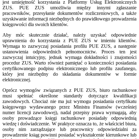
jest umiejętność korzystania z Platformy Usług Elektronicznych
ZUS. PUE ZUS umożliwia między innymi zgłaszanie
pracowników, przesyłanie dokumentów rozliczeniowych, a także
uzyskiwanie informacji niezbędnych do prawidłowego prowadzenia
księgowości dla swoich klientów.
Aby móc skutecznie działać, należy uzyskać odpowiednie
uprawnienia do korzystania z PUE ZUS w imieniu klientów.
Wymaga to zazwyczaj posiadania profilu PUE ZUS, a następnie
ustanowienia odpowiednich pełnomocnictw. Proces ten jest
zazwyczaj intuicyjny, jednak wymaga dokładności i znajomości
procedur ZUS. Warto również pamiętać o konieczności posiadania
certyfikowanego podpisu elektronicznego lub profilu zaufanego,
który jest niezbędny do składania dokumentów w formie
elektronicznej.
Oprócz wymogów związanych z PUE ZUS, biuro rachunkowe
musi spełniać określone standardy dotyczące kwalifikacji
zawodowych. Chociaż nie ma już wymogu posiadania certyfikatu
księgowego wydawanego przez Ministra Finansów (wcześniej
numer licencji zawodowej), nadal przepisy prawa wymagają, aby
osoby prowadzące księgi rachunkowe posiadały odpowiednią
wiedzę i doświadczenie. W praktyce oznacza to, że właściciel biura,
osoby nim zarządzające lub pracownicy odpowiedzialni za
prowadzenie ksiąg powinni posiadać wykształcenie kierunkowe lub