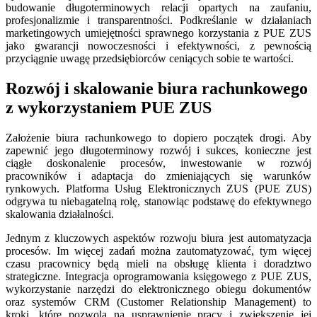
budowanie długoterminowych relacji opartych na zaufaniu,
profesjonalizmie i transparentności. Podkreślanie w działaniach
marketingowych umiejętności sprawnego korzystania z PUE ZUS
jako gwarancji nowoczesności i efektywności, z pewnością
przyciągnie uwagę przedsiębiorców ceniących sobie te wartości.
Rozwój i skalowanie biura rachunkowego
z wykorzystaniem PUE ZUS
Założenie biura rachunkowego to dopiero początek drogi. Aby
zapewnić jego długoterminowy rozwój i sukces, konieczne jest
ciągłe doskonalenie procesów, inwestowanie w rozwój
pracowników i adaptacja do zmieniających się warunków
rynkowych. Platforma Usług Elektronicznych ZUS (PUE ZUS)
odgrywa tu niebagatelną rolę, stanowiąc podstawę do efektywnego
skalowania działalności.
Jednym z kluczowych aspektów rozwoju biura jest automatyzacja
procesów. Im więcej zadań można zautomatyzować, tym więcej
czasu pracownicy będą mieli na obsługę klienta i doradztwo
strategiczne. Integracja oprogramowania księgowego z PUE ZUS,
wykorzystanie narzędzi do elektronicznego obiegu dokumentów
oraz systemów CRM (Customer Relationship Management) to
kroki, które pozwolą na usprawnienie pracy i zwiększenie jej