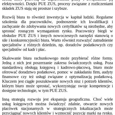
efektywności. Dzięki PUE ZUS, procesy związane z rozliczeniami
składek ZUS stają się prostsze i szybsze.
Rozwój biura to również inwestycja w kapitał ludzki. Regularne
szkolenia dla pracowników, podnoszenie ich kwalifikacji i
zachęcanie do zdobywania nowych certyfikatów są niezbędne, aby
sprostać rosnącym wymaganiom rynku. Pracownicy biegli w
obsłudze PUE ZUS i innych nowoczesnych narzędzi stanowią o
sile i konkurencyjności biura. Warto również rozważyć zatrudnienie
specjalistów z różnych dziedzin, np. doradców podatkowych czy
specjalistów od kadr i płac.
Skalowanie biura rachunkowego może przybierać różne formy.
Jedną z nich jest poszerzanie zakresu świadczonych usług. Poza
standardową obsługą księgową i kadrowo-płacową, biuro może
oferować doradztwo podatkowe, pomoc w zakładaniu firm, audyty
finansowe czy też usługi związane z optymalizacją podatkową.
Kluczem jest ciągłe poszukiwanie nowych nisz i potrzeb klientów,
którym biuro może sprostać, wykorzystując swoje kompetencje i
dostępne technologie, w tym PUE ZUS.
Inną strategią rozwoju jest ekspansja geograficzna. Choć wiele
usług księgowych można świadczyć zdalnie, otwarcie nowych
placówek stacjonarnych w strategicznych lokalizacjach może
przyciągnąć nowych klientów i wzmocnić pozycję marki na rynku.