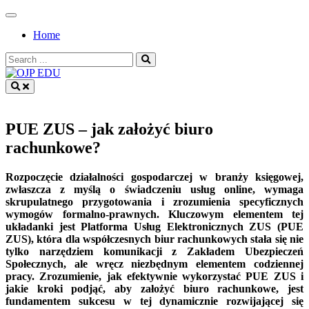
Skip
to
Home
content
Search
for:
OJP EDU
PUE ZUS – jak założyć biuro
rachunkowe?
Rozpoczęcie działalności gospodarczej w branży księgowej,
zwłaszcza z myślą o świadczeniu usług online, wymaga
skrupulatnego przygotowania i zrozumienia specyficznych
wymogów formalno-prawnych. Kluczowym elementem tej
układanki jest Platforma Usług Elektronicznych ZUS (PUE
ZUS), która dla współczesnych biur rachunkowych stała się nie
tylko narzędziem komunikacji z Zakładem Ubezpieczeń
Społecznych, ale wręcz niezbędnym elementem codziennej
pracy. Zrozumienie, jak efektywnie wykorzystać PUE ZUS i
jakie kroki podjąć, aby założyć biuro rachunkowe, jest
fundamentem sukcesu w tej dynamicznie rozwijającej się