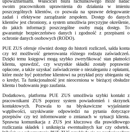
upoważnieniami. Właściciel biura rachunkowego może nadać
swoim pracownikom uprawnienia do działania w imieniu
poszczególnych klientów, co pozwala na sprawne delegowanie
zadań i efektywne zarządzanie zespołem. Dostęp do danych
klientów jest chroniony, a system umożliwia precyzyjne określenie,
do jakich informacji poszczególne osoby mają dostęp. To
gwarantuje bezpieczeństwo danych i zgodność z przepisami o
ochronie danych osobowych (RODO).
PUE ZUS oferuje również dostęp do historii rozliczeń, salda konta
czy też możliwość generowania różnego rodzaju zaświadczeń.
Dzięki temu księgowi mogą szybko zweryfikować stan płatności
klienta, sprawdzić, czy wszystkie składki zostały poprawnie
opłacone, a także uzyskać zaświadczenie o niezaleganiu z opłatami,
które może być potrzebne klientowi na przykład przy ubieganiu się
o kredyt. Ta funkcjonalność jest nieoceniona w bieżącej obsłudze
klienta i budowaniu jego zaufania.
Dodatkowo, platforma PUE ZUS umożliwia szybki kontakt z
pracownikami ZUS poprzez system powiadomień i skrzynek
kontaktowych. Pozwala to na błyskawiczne wyjaśnianie
wątpliwości, uzyskiwanie odpowiedzi na pytania dotyczące
przepisów czy też informowanie o zmianach w sytuacji klienta.
Sprawna komunikacja z ZUS jest kluczowa dla prawidłowego
rozliczania składek i uniknięcia ewentualnych kar czy odsetek.