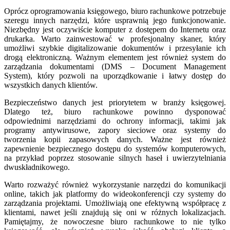
Oprócz oprogramowania księgowego, biuro rachunkowe potrzebuje
szeregu innych narzędzi, które usprawnią jego funkcjonowanie.
Niezbędny jest oczywiście komputer z dostępem do Internetu oraz
drukarka. Warto zainwestować w profesjonalny skaner, który
umożliwi szybkie digitalizowanie dokumentów i przesyłanie ich
drogą elektroniczną. Ważnym elementem jest również system do
zarządzania dokumentami (DMS – Document Management
System), który pozwoli na uporządkowanie i łatwy dostęp do
wszystkich danych klientów.
Bezpieczeństwo danych jest priorytetem w branży księgowej.
Dlatego też, biuro rachunkowe powinno dysponować
odpowiednimi narzędziami do ochrony informacji, takimi jak
programy antywirusowe, zapory sieciowe oraz systemy do
tworzenia kopii zapasowych danych. Ważne jest również
zapewnienie bezpiecznego dostępu do systemów komputerowych,
na przykład poprzez stosowanie silnych haseł i uwierzytelniania
dwuskładnikowego.
Warto rozważyć również wykorzystanie narzędzi do komunikacji
online, takich jak platformy do wideokonferencji czy systemy do
zarządzania projektami. Umożliwiają one efektywną współpracę z
klientami, nawet jeśli znajdują się oni w różnych lokalizacjach.
Pamiętajmy, że nowoczesne biuro rachunkowe to nie tylko