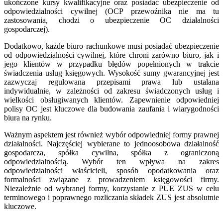
ukończone kursy kwalifikacyjne oraz posiadać ubezpieczenie od
odpowiedzialności cywilnej (OCP przewoźnika nie ma tu
zastosowania, chodzi o ubezpieczenie OC działalności
gospodarczej).
Dodatkowo, każde biuro rachunkowe musi posiadać ubezpieczenie
od odpowiedzialności cywilnej, które chroni zarówno biuro, jak i
jego klientów w przypadku błędów popełnionych w trakcie
świadczenia usług księgowych. Wysokość sumy gwarancyjnej jest
zazwyczaj regulowana przepisami prawa lub ustalana
indywidualnie, w zależności od zakresu świadczonych usług i
wielkości obsługiwanych klientów. Zapewnienie odpowiedniej
polisy OC jest kluczowe dla budowania zaufania i wiarygodności
biura na rynku.
Ważnym aspektem jest również wybór odpowiedniej formy prawnej
działalności. Najczęściej wybierane to jednoosobowa działalność
gospodarcza, spółka cywilna, spółka z ograniczoną
odpowiedzialnością. Wybór ten wpływa na zakres
odpowiedzialności właścicieli, sposób opodatkowania oraz
formalności związane z prowadzeniem księgowości firmy.
Niezależnie od wybranej formy, korzystanie z PUE ZUS w celu
terminowego i poprawnego rozliczania składek ZUS jest absolutnie
kluczowe.