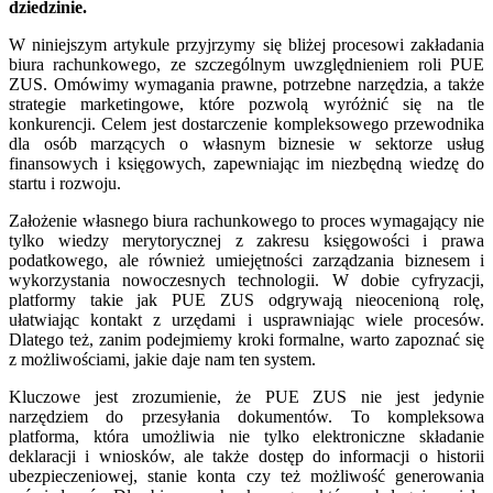
dziedzinie.
W niniejszym artykule przyjrzymy się bliżej procesowi zakładania
biura rachunkowego, ze szczególnym uwzględnieniem roli PUE
ZUS. Omówimy wymagania prawne, potrzebne narzędzia, a także
strategie marketingowe, które pozwolą wyróżnić się na tle
konkurencji. Celem jest dostarczenie kompleksowego przewodnika
dla osób marzących o własnym biznesie w sektorze usług
finansowych i księgowych, zapewniając im niezbędną wiedzę do
startu i rozwoju.
Założenie własnego biura rachunkowego to proces wymagający nie
tylko wiedzy merytorycznej z zakresu księgowości i prawa
podatkowego, ale również umiejętności zarządzania biznesem i
wykorzystania nowoczesnych technologii. W dobie cyfryzacji,
platformy takie jak PUE ZUS odgrywają nieocenioną rolę,
ułatwiając kontakt z urzędami i usprawniając wiele procesów.
Dlatego też, zanim podejmiemy kroki formalne, warto zapoznać się
z możliwościami, jakie daje nam ten system.
Kluczowe jest zrozumienie, że PUE ZUS nie jest jedynie
narzędziem do przesyłania dokumentów. To kompleksowa
platforma, która umożliwia nie tylko elektroniczne składanie
deklaracji i wniosków, ale także dostęp do informacji o historii
ubezpieczeniowej, stanie konta czy też możliwość generowania