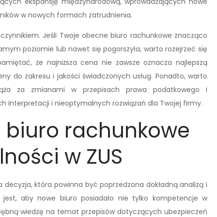
ujących ekspansję międzynarodową, wprowadzających nowe
owników w nowych formach zatrudnienia.
 czynnikiem. Jeśli Twoje obecne biuro rachunkowe znacząco
amym poziomie lub nawet się pogorszyła, warto rozejrzeć się
 pamiętać, że najniższa cena nie zawsze oznacza najlepszą
ny do zakresu i jakości świadczonych usług. Ponadto, warto
adąża za zmianami w przepisach prawa podatkowego i
interpretacji i nieoptymalnych rozwiązań dla Twojej firmy.
 biuro rachunkowe
lności w ZUS
decyzja, która powinna być poprzedzona dokładną analizą i
 jest, aby nowe biuro posiadało nie tylko kompetencje w
ogłębną wiedzę na temat przepisów dotyczących ubezpieczeń