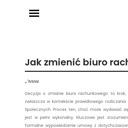
Skip
to
OJP EDU
content
Jak zmienić biuro ra
„`html
Decyzja o zmianie biura rachunkowego to krok, 
zwłaszcza w kontekście prawidłowego rozliczania
Społecznych. Proces ten, choć może wydawać się
jest w pełni wykonalny. Kluczowe jest zrozumie
formalne wypowiedzenie umowy z dotychczasowy