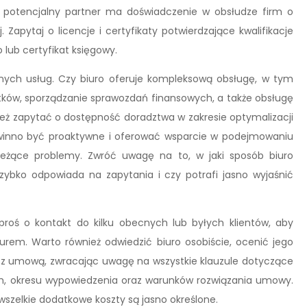
e potencjalny partner ma doświadczenie w obsłudze firm o
. Zapytaj o licencje i certyfikaty potwierdzające kwalifikacje
 lub certyfikat księgowy.
ych usług. Czy biuro oferuje kompleksową obsługę, w tym
tków, sporządzanie sprawozdań finansowych, a także obsługę
eż zapytać o dostępność doradztwa w zakresie optymalizacji
owinno być proaktywne i oferować wsparcie w podejmowaniu
ieżące problemy. Zwróć uwagę na to, w jaki sposób biuro
szybko odpowiada na zapytania i czy potrafi jasno wyjaśnić
Poproś o kontakt do kilku obecnych lub byłych klientów, aby
rem. Warto również odwiedzić biuro osobiście, ocenić jego
ie z umową, zwracając uwagę na wszystkie klauzule dotyczące
ch, okresu wypowiedzenia oraz warunków rozwiązania umowy.
a wszelkie dodatkowe koszty są jasno określone.