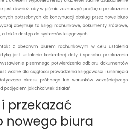
ie z okresem wypowiedzenia) oraz ewentualne uzasadnienie
e jest również, aby w piśmie zaznaczyć prośbę o przekazanie
nych potrzebnych do kontynuacji obsługi przez nowe biuro
azwyczaj obejmuje to księgi rachunkowe, dokumenty źródłowe,
, a także dostęp do systemów księgowych.
kontakt z obecnym biurem rachunkowym w celu ustalenia
tyką jest ustalenie konkretnej daty i sposobu przekazania
o wystawienie pisemnego potwierdzenia odbioru dokumentów
jest ważne dla ciągłości prowadzenia księgowości i uniknięcia
dotyczące okresu próbnego lub warunków wcześniejszego
d podjęciem jakichkolwiek działań.
i przekazać
 nowego biura