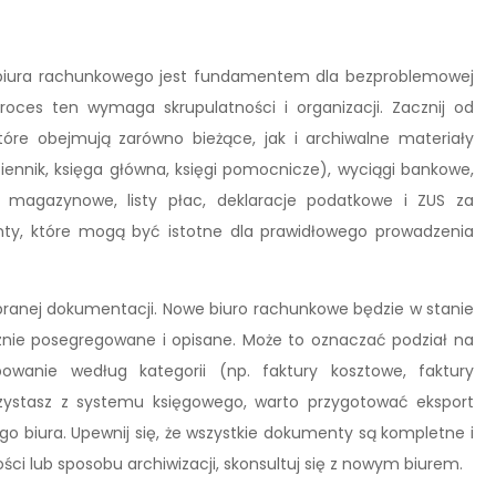
biura rachunkowego jest fundamentem dla bezproblemowej
 Proces ten wymaga skrupulatności i organizacji. Zacznij od
óre obejmują zarówno bieżące, jak i archiwalne materiały
iennik, księga główna, księgi pomocnicze), wyciągi bankowe,
 magazynowe, listy płac, deklaracje podatkowe i ZUS za
nty, które mogą być istotne dla prawidłowego prowadzenia
ranej dokumentacji. Nowe biuro rachunkowe będzie w stanie
znie posegregowane i opisane. Może to oznaczać podział na
owanie według kategorii (np. faktury kosztowe, faktury
zystasz z systemu księgowego, warto przygotować eksport
 biura. Upewnij się, że wszystkie dokumenty są kompletne i
ci lub sposobu archiwizacji, skonsultuj się z nowym biurem.