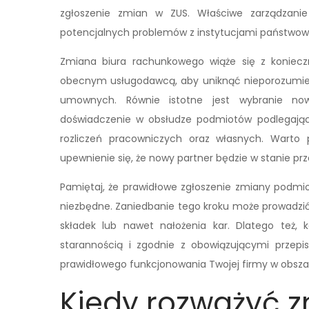
zgłoszenie zmian w ZUS. Właściwe zarządzani
potencjalnych problemów z instytucjami państwow
Zmiana biura rachunkowego wiąże się z koniec
obecnym usługodawcą, aby uniknąć nieporozumie
umownych. Równie istotne jest wybranie now
doświadczenie w obsłudze podmiotów podlegającyc
rozliczeń pracowniczych oraz własnych. Warto p
upewnienie się, że nowy partner będzie w stanie prz
Pamiętaj, że prawidłowe zgłoszenie zmiany podmio
niezbędne. Zaniedbanie tego kroku może prowadzi
składek lub nawet nałożenia kar. Dlatego też,
starannością i zgodnie z obowiązującymi przep
prawidłowego funkcjonowania Twojej firmy w obsza
Kiedy rozważyć z