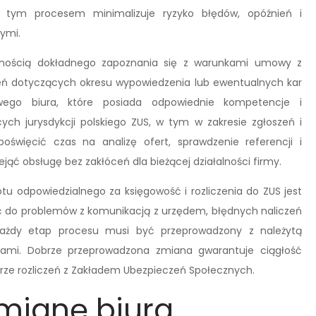
e tym procesem minimalizuje ryzyko błędów, opóźnień i
ymi.
znością dokładnego zapoznania się z warunkami umowy z
ń dotyczących okresu wypowiedzenia lub ewentualnych kar
ego biura, które posiada odpowiednie kompetencje i
h jurysdykcji polskiego ZUS, w tym w zakresie zgłoszeń i
oświęcić czas na analizę ofert, sprawdzenie referencji i
ejąć obsługę bez zakłóceń dla bieżącej działalności firmy.
tu odpowiedzialnego za księgowość i rozliczenia do ZUS jest
ć do problemów z komunikacją z urzędem, błędnych naliczeń
 każdy etap procesu musi być przeprowadzony z należytą
isami. Dobrze przeprowadzona zmiana gwarantuje ciągłość
rze rozliczeń z Zakładem Ubezpieczeń Społecznych.
mianę biura