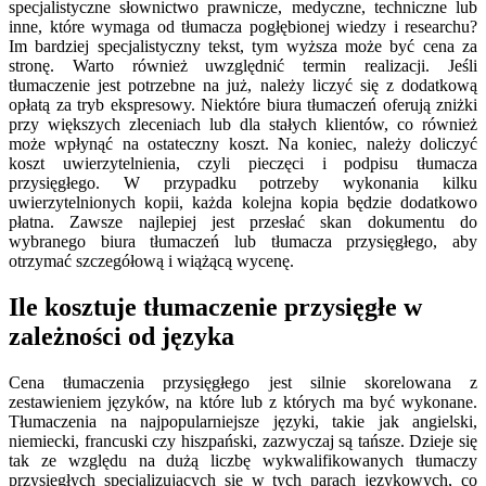
specjalistyczne słownictwo prawnicze, medyczne, techniczne lub
inne, które wymaga od tłumacza pogłębionej wiedzy i researchu?
Im bardziej specjalistyczny tekst, tym wyższa może być cena za
stronę. Warto również uwzględnić termin realizacji. Jeśli
tłumaczenie jest potrzebne na już, należy liczyć się z dodatkową
opłatą za tryb ekspresowy. Niektóre biura tłumaczeń oferują zniżki
przy większych zleceniach lub dla stałych klientów, co również
może wpłynąć na ostateczny koszt. Na koniec, należy doliczyć
koszt uwierzytelnienia, czyli pieczęci i podpisu tłumacza
przysięgłego. W przypadku potrzeby wykonania kilku
uwierzytelnionych kopii, każda kolejna kopia będzie dodatkowo
płatna. Zawsze najlepiej jest przesłać skan dokumentu do
wybranego biura tłumaczeń lub tłumacza przysięgłego, aby
otrzymać szczegółową i wiążącą wycenę.
Ile kosztuje tłumaczenie przysięgłe w
zależności od języka
Cena tłumaczenia przysięgłego jest silnie skorelowana z
zestawieniem języków, na które lub z których ma być wykonane.
Tłumaczenia na najpopularniejsze języki, takie jak angielski,
niemiecki, francuski czy hiszpański, zazwyczaj są tańsze. Dzieje się
tak ze względu na dużą liczbę wykwalifikowanych tłumaczy
przysięgłych specjalizujących się w tych parach językowych, co