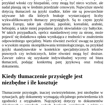
przykład włoski czy hiszpański, ceny mogą być nieco wyższe, ale
nadal plasują się w średnim przedziale cenowym. Najwyższe stawki
dotyczą tłumaczeń na języki rzadkie, które nie są powszechnie
używane lub dla których brakuje wystarczającej liczby
wykwalifikowanych tłumaczy przysięgłych. Są to często języki
spoza Europy, takie jak chiński, japoński, koreański, arabski,
hebrajski, a także mniej popularne języki słowiańskie czy bałtyckie.
W takich przypadkach, oprócz standardowej ceny za stronę, może
pojawić się dodatkowa opłata wynikająca z trudności w znalezieniu
odpowiedniego specjalisty. Warto również zwrócić uwagę na języki
o wysokim stopniu skomplikowania terminologicznego, na przykład
języki skandynawskie w kontekście specjalistycznych tekstów
prawnych czy technicznych, które również mogą być droższe.
Zawsze zaleca się uzyskanie indywidualnej wyceny od biura
tłumaczeń, podając konkretną parę językową oraz rodzaj
dokumentu.
Kiedy tłumaczenie przysięgłe jest
niezbędne i ile kosztuje
Tłumaczenie przysięgłe, inaczej uwierzytelnione, jest niezbędne w
sytuacjach, gdy dokumenty wymagają oficjalnego potwierdzenia ich
zgodności z oryginałem. Najczęściej dotyczy to dokumentów