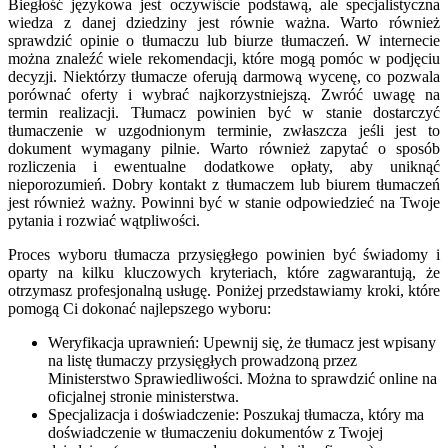
Biegłość językowa jest oczywiście podstawą, ale specjalistyczna
wiedza z danej dziedziny jest równie ważna. Warto również
sprawdzić opinie o tłumaczu lub biurze tłumaczeń. W internecie
można znaleźć wiele rekomendacji, które mogą pomóc w podjęciu
decyzji. Niektórzy tłumacze oferują darmową wycenę, co pozwala
porównać oferty i wybrać najkorzystniejszą. Zwróć uwagę na
termin realizacji. Tłumacz powinien być w stanie dostarczyć
tłumaczenie w uzgodnionym terminie, zwłaszcza jeśli jest to
dokument wymagany pilnie. Warto również zapytać o sposób
rozliczenia i ewentualne dodatkowe opłaty, aby uniknąć
nieporozumień. Dobry kontakt z tłumaczem lub biurem tłumaczeń
jest również ważny. Powinni być w stanie odpowiedzieć na Twoje
pytania i rozwiać wątpliwości.
Proces wyboru tłumacza przysięgłego powinien być świadomy i
oparty na kilku kluczowych kryteriach, które zagwarantują, że
otrzymasz profesjonalną usługę. Poniżej przedstawiamy kroki, które
pomogą Ci dokonać najlepszego wyboru:
Weryfikacja uprawnień: Upewnij się, że tłumacz jest wpisany
na listę tłumaczy przysięgłych prowadzoną przez
Ministerstwo Sprawiedliwości. Można to sprawdzić online na
oficjalnej stronie ministerstwa.
Specjalizacja i doświadczenie: Poszukaj tłumacza, który ma
doświadczenie w tłumaczeniu dokumentów z Twojej