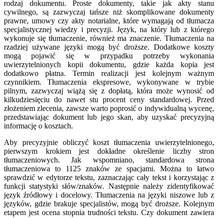
rodzaj dokumentu. Proste dokumenty, takie jak akty stanu
cywilnego, są zazwyczaj tańsze niż skomplikowane dokumenty
prawne, umowy czy akty notarialne, które wymagają od tłumacza
specjalistycznej wiedzy i precyzji. Język, na który lub z którego
wykonuje się tłumaczenie, również ma znaczenie. Tłumaczenia na
rzadziej używane języki mogą być droższe. Dodatkowe koszty
mogą pojawić się w przypadku potrzeby wykonania
uwierzytelnionych kopii dokumentu, gdzie każda kopia jest
dodatkowo płatna. Termin realizacji jest kolejnym ważnym
czynnikiem. Tłumaczenia ekspresowe, wykonywane w trybie
pilnym, zazwyczaj wiążą się z dopłatą, która może wynosić od
kilkudziesięciu do nawet stu procent ceny standardowej. Przed
złożeniem zlecenia, zawsze warto poprosić o indywidualną wycenę,
przedstawiając dokument lub jego skan, aby uzyskać precyzyjną
informację o kosztach.
Aby precyzyjnie obliczyć koszt tłumaczenia uwierzytelnionego,
pierwszym krokiem jest dokładne określenie liczby stron
tłumaczeniowych. Jak wspomniano, standardowa strona
tłumaczeniowa to 1125 znaków ze spacjami. Można to łatwo
sprawdzić w edytorze tekstu, zaznaczając cały tekst i korzystając z
funkcji statystyki słów/znaków. Następnie należy zidentyfikować
język źródłowy i docelowy. Tłumaczenia na języki niszowe lub z
języków, gdzie brakuje specjalistów, mogą być droższe. Kolejnym
etapem jest ocena stopnia trudności tekstu. Czy dokument zawiera