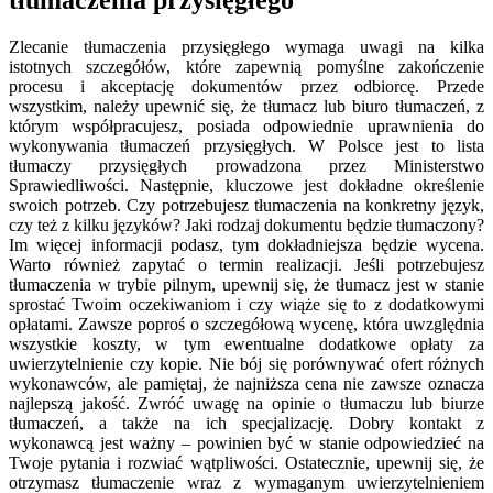
Zlecanie tłumaczenia przysięgłego wymaga uwagi na kilka
istotnych szczegółów, które zapewnią pomyślne zakończenie
procesu i akceptację dokumentów przez odbiorcę. Przede
wszystkim, należy upewnić się, że tłumacz lub biuro tłumaczeń, z
którym współpracujesz, posiada odpowiednie uprawnienia do
wykonywania tłumaczeń przysięgłych. W Polsce jest to lista
tłumaczy przysięgłych prowadzona przez Ministerstwo
Sprawiedliwości. Następnie, kluczowe jest dokładne określenie
swoich potrzeb. Czy potrzebujesz tłumaczenia na konkretny język,
czy też z kilku języków? Jaki rodzaj dokumentu będzie tłumaczony?
Im więcej informacji podasz, tym dokładniejsza będzie wycena.
Warto również zapytać o termin realizacji. Jeśli potrzebujesz
tłumaczenia w trybie pilnym, upewnij się, że tłumacz jest w stanie
sprostać Twoim oczekiwaniom i czy wiąże się to z dodatkowymi
opłatami. Zawsze poproś o szczegółową wycenę, która uwzględnia
wszystkie koszty, w tym ewentualne dodatkowe opłaty za
uwierzytelnienie czy kopie. Nie bój się porównywać ofert różnych
wykonawców, ale pamiętaj, że najniższa cena nie zawsze oznacza
najlepszą jakość. Zwróć uwagę na opinie o tłumaczu lub biurze
tłumaczeń, a także na ich specjalizację. Dobry kontakt z
wykonawcą jest ważny – powinien być w stanie odpowiedzieć na
Twoje pytania i rozwiać wątpliwości. Ostatecznie, upewnij się, że
otrzymasz tłumaczenie wraz z wymaganym uwierzytelnieniem