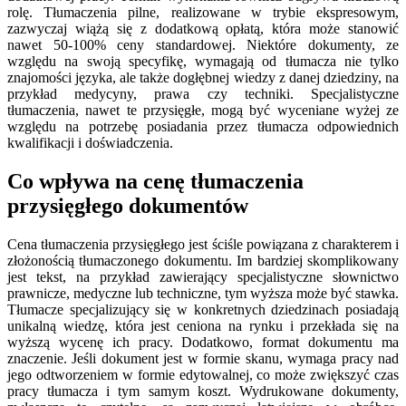
rolę. Tłumaczenia pilne, realizowane w trybie ekspresowym,
zazwyczaj wiążą się z dodatkową opłatą, która może stanowić
nawet 50-100% ceny standardowej. Niektóre dokumenty, ze
względu na swoją specyfikę, wymagają od tłumacza nie tylko
znajomości języka, ale także dogłębnej wiedzy z danej dziedziny, na
przykład medycyny, prawa czy techniki. Specjalistyczne
tłumaczenia, nawet te przysięgłe, mogą być wyceniane wyżej ze
względu na potrzebę posiadania przez tłumacza odpowiednich
kwalifikacji i doświadczenia.
Co wpływa na cenę tłumaczenia
przysięgłego dokumentów
Cena tłumaczenia przysięgłego jest ściśle powiązana z charakterem i
złożonością tłumaczonego dokumentu. Im bardziej skomplikowany
jest tekst, na przykład zawierający specjalistyczne słownictwo
prawnicze, medyczne lub techniczne, tym wyższa może być stawka.
Tłumacze specjalizujący się w konkretnych dziedzinach posiadają
unikalną wiedzę, która jest ceniona na rynku i przekłada się na
wyższą wycenę ich pracy. Dodatkowo, format dokumentu ma
znaczenie. Jeśli dokument jest w formie skanu, wymaga pracy nad
jego odtworzeniem w formie edytowalnej, co może zwiększyć czas
pracy tłumacza i tym samym koszt. Wydrukowane dokumenty,