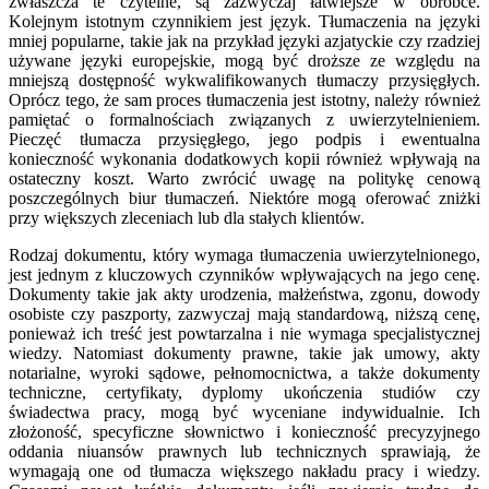
zwłaszcza te czytelne, są zazwyczaj łatwiejsze w obróbce.
Kolejnym istotnym czynnikiem jest język. Tłumaczenia na języki
mniej popularne, takie jak na przykład języki azjatyckie czy rzadziej
używane języki europejskie, mogą być droższe ze względu na
mniejszą dostępność wykwalifikowanych tłumaczy przysięgłych.
Oprócz tego, że sam proces tłumaczenia jest istotny, należy również
pamiętać o formalnościach związanych z uwierzytelnieniem.
Pieczęć tłumacza przysięgłego, jego podpis i ewentualna
konieczność wykonania dodatkowych kopii również wpływają na
ostateczny koszt. Warto zwrócić uwagę na politykę cenową
poszczególnych biur tłumaczeń. Niektóre mogą oferować zniżki
przy większych zleceniach lub dla stałych klientów.
Rodzaj dokumentu, który wymaga tłumaczenia uwierzytelnionego,
jest jednym z kluczowych czynników wpływających na jego cenę.
Dokumenty takie jak akty urodzenia, małżeństwa, zgonu, dowody
osobiste czy paszporty, zazwyczaj mają standardową, niższą cenę,
ponieważ ich treść jest powtarzalna i nie wymaga specjalistycznej
wiedzy. Natomiast dokumenty prawne, takie jak umowy, akty
notarialne, wyroki sądowe, pełnomocnictwa, a także dokumenty
techniczne, certyfikaty, dyplomy ukończenia studiów czy
świadectwa pracy, mogą być wyceniane indywidualnie. Ich
złożoność, specyficzne słownictwo i konieczność precyzyjnego
oddania niuansów prawnych lub technicznych sprawiają, że
wymagają one od tłumacza większego nakładu pracy i wiedzy.