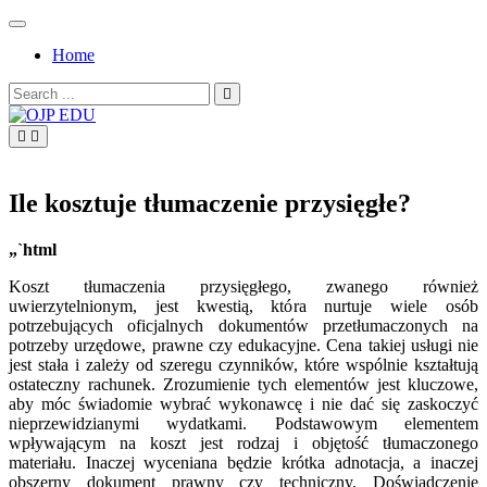
Skip
to
Home
content
Search
for:
OJP EDU
Ile kosztuje tłumaczenie przysięgłe?
„`html
Koszt tłumaczenia przysięgłego, zwanego również
uwierzytelnionym, jest kwestią, która nurtuje wiele osób
potrzebujących oficjalnych dokumentów przetłumaczonych na
potrzeby urzędowe, prawne czy edukacyjne. Cena takiej usługi nie
jest stała i zależy od szeregu czynników, które wspólnie kształtują
ostateczny rachunek. Zrozumienie tych elementów jest kluczowe,
aby móc świadomie wybrać wykonawcę i nie dać się zaskoczyć
nieprzewidzianymi wydatkami. Podstawowym elementem
wpływającym na koszt jest rodzaj i objętość tłumaczonego
materiału. Inaczej wyceniana będzie krótka adnotacja, a inaczej
obszerny dokument prawny czy techniczny. Doświadczenie