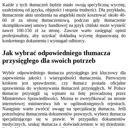
Każde z tych tłumaczeń będzie miało swoją specyficzną wycenę,
uzależnioną od języka, objętości i stopnia trudności. Dla przykładu,
tłumaczenie aktu urodzenia na angielski może kosztować około 40-
60 zł za stronę tłumaczeniową, podczas gdy tłumaczenie
skomplikowanej umowy handlowej na język chiński może wynieść
nawet 100-150 zł za stronę. Zawsze warto zasięgnąć opinii
profesjonalisty, aby uzyskać dokładną wycenę dopasowaną do
konkretnego dokumentu i wymagań odbiorcy.
Jak wybrać odpowiedniego tłumacza
przysięgłego dla swoich potrzeb
Wybór odpowiedniego tłumacza przysięgłego jest kluczowy dla
zapewnienia jakości i wiarygodności tłumaczenia. Pierwszym
krokiem jest sprawdzenie, czy tłumacz posiada oficjalne
uprawnienia do wykonywania tłumaczeń przysięgłych. W Polsce
tłumacze przysięgli są wpisani na listę prowadzoną przez
Ministerstwo Sprawiedliwości. Można to zweryfikować na stronie
internetowej ministerstwa lub w ogólnodostępnych rejestrach.
Następnie warto zwrócić uwagę na specjalizację tłumacza. Jeśli
potrzebujesz tłumaczenia dokumentów prawnych, wybierz tłumacza
specjalizującego się w prawie. W przypadku dokumentów
medycznych, szukaj tłumacza z doświadczeniem w tej dziedzinie.