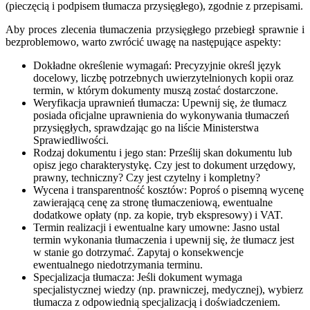
(pieczęcią i podpisem tłumacza przysięgłego), zgodnie z przepisami.
Aby proces zlecenia tłumaczenia przysięgłego przebiegł sprawnie i
bezproblemowo, warto zwrócić uwagę na następujące aspekty:
Dokładne określenie wymagań: Precyzyjnie określ język
docelowy, liczbę potrzebnych uwierzytelnionych kopii oraz
termin, w którym dokumenty muszą zostać dostarczone.
Weryfikacja uprawnień tłumacza: Upewnij się, że tłumacz
posiada oficjalne uprawnienia do wykonywania tłumaczeń
przysięgłych, sprawdzając go na liście Ministerstwa
Sprawiedliwości.
Rodzaj dokumentu i jego stan: Prześlij skan dokumentu lub
opisz jego charakterystykę. Czy jest to dokument urzędowy,
prawny, techniczny? Czy jest czytelny i kompletny?
Wycena i transparentność kosztów: Poproś o pisemną wycenę
zawierającą cenę za stronę tłumaczeniową, ewentualne
dodatkowe opłaty (np. za kopie, tryb ekspresowy) i VAT.
Termin realizacji i ewentualne kary umowne: Jasno ustal
termin wykonania tłumaczenia i upewnij się, że tłumacz jest
w stanie go dotrzymać. Zapytaj o konsekwencje
ewentualnego niedotrzymania terminu.
Specjalizacja tłumacza: Jeśli dokument wymaga
specjalistycznej wiedzy (np. prawniczej, medycznej), wybierz
tłumacza z odpowiednią specjalizacją i doświadczeniem.