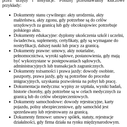
przez urzędy i instytucje. Poniżej przedstawiamy kluczowe
przykłady:
Dokumenty stanu cywilnego: akty urodzenia, akty
małżeństwa, akty zgonu, gdy potrzebne są do celów
urzędowych za granicą lub gdy obcokrajowiec potrzebuje
polskiego aktu.
Dokumenty edukacyjne: dyplomy ukończenia szkół i uczelni,
świadectwa, suplementy, certyfikaty, gdy są wymagane do
nostryfikacji, dalszej nauki lub pracy za granicą.
Dokumenty prawne: umowy, akty notarialne,
pełnomocnictwa, wyroki sądowe, postanowienia, gdy mają
być wykorzystane w postępowaniach sądowych,
administracyjnych lub transakcjach zagranicznych.
Dokumenty tożsamości i prawa jazdy: dowody osobiste,
paszporty, prawa jazdy, gdy są potrzebne do procedur
imigracyjnych, uzyskania pozwolenia na pobyt lub pracę.
Dokumentacja medyczna: wypisy ze szpitala, wyniki badań,
historie choroby, gdy potrzebne są w celach medycznych za
granicą lub do celów ubezpieczeniowych.
Dokumenty samochodowe: dowody rejestracyjne, karty
pojazdu, polisy ubezpieczeniowe, gdy samochód jest
sprzedawany lub rejestrowany za granicą.
Dokumenty firmowe: umowy spółek, statuty, rejestracje
działalności, gdy firma działa na rynku międzynarodowym.