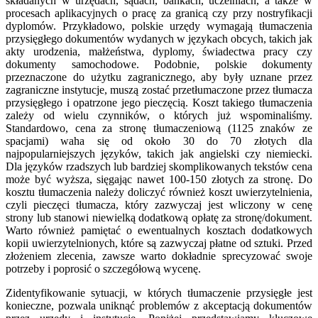
składanych w urzędach, sądach, bankach, uczelniach, a także w
procesach aplikacyjnych o pracę za granicą czy przy nostryfikacji
dyplomów. Przykładowo, polskie urzędy wymagają tłumaczenia
przysięgłego dokumentów wydanych w językach obcych, takich jak
akty urodzenia, małżeństwa, dyplomy, świadectwa pracy czy
dokumenty samochodowe. Podobnie, polskie dokumenty
przeznaczone do użytku zagranicznego, aby były uznane przez
zagraniczne instytucje, muszą zostać przetłumaczone przez tłumacza
przysięgłego i opatrzone jego pieczęcią. Koszt takiego tłumaczenia
zależy od wielu czynników, o których już wspominaliśmy.
Standardowo, cena za stronę tłumaczeniową (1125 znaków ze
spacjami) waha się od około 30 do 70 złotych dla
najpopularniejszych języków, takich jak angielski czy niemiecki.
Dla języków rzadszych lub bardziej skomplikowanych tekstów cena
może być wyższa, sięgając nawet 100-150 złotych za stronę. Do
kosztu tłumaczenia należy doliczyć również koszt uwierzytelnienia,
czyli pieczęci tłumacza, który zazwyczaj jest wliczony w cenę
strony lub stanowi niewielką dodatkową opłatę za stronę/dokument.
Warto również pamiętać o ewentualnych kosztach dodatkowych
kopii uwierzytelnionych, które są zazwyczaj płatne od sztuki. Przed
złożeniem zlecenia, zawsze warto dokładnie sprecyzować swoje
potrzeby i poprosić o szczegółową wycenę.
Zidentyfikowanie sytuacji, w których tłumaczenie przysięgłe jest
konieczne, pozwala uniknąć problemów z akceptacją dokumentów