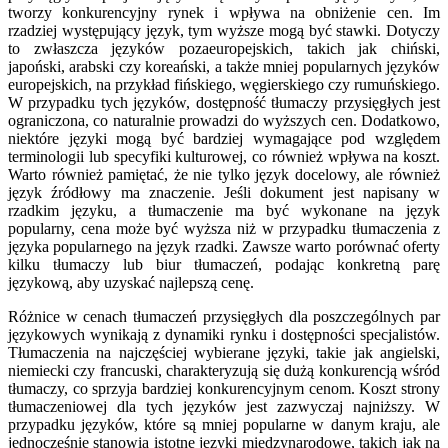
tworzy konkurencyjny rynek i wpływa na obniżenie cen. Im
rzadziej występujący język, tym wyższe mogą być stawki. Dotyczy
to zwłaszcza języków pozaeuropejskich, takich jak chiński,
japoński, arabski czy koreański, a także mniej popularnych języków
europejskich, na przykład fińskiego, węgierskiego czy rumuńskiego.
W przypadku tych języków, dostępność tłumaczy przysięgłych jest
ograniczona, co naturalnie prowadzi do wyższych cen. Dodatkowo,
niektóre języki mogą być bardziej wymagające pod względem
terminologii lub specyfiki kulturowej, co również wpływa na koszt.
Warto również pamiętać, że nie tylko język docelowy, ale również
język źródłowy ma znaczenie. Jeśli dokument jest napisany w
rzadkim języku, a tłumaczenie ma być wykonane na język
popularny, cena może być wyższa niż w przypadku tłumaczenia z
języka popularnego na język rzadki. Zawsze warto porównać oferty
kilku tłumaczy lub biur tłumaczeń, podając konkretną parę
językową, aby uzyskać najlepszą cenę.
Różnice w cenach tłumaczeń przysięgłych dla poszczególnych par
językowych wynikają z dynamiki rynku i dostępności specjalistów.
Tłumaczenia na najczęściej wybierane języki, takie jak angielski,
niemiecki czy francuski, charakteryzują się dużą konkurencją wśród
tłumaczy, co sprzyja bardziej konkurencyjnym cenom. Koszt strony
tłumaczeniowej dla tych języków jest zazwyczaj najniższy. W
przypadku języków, które są mniej popularne w danym kraju, ale
jednocześnie stanowią istotne języki międzynarodowe, takich jak na