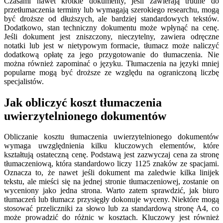
Czasami nawet krótkie dokumenty, jeśli zawierają trudne do
przetłumaczenia terminy lub wymagają szerokiego researchu, mogą
być droższe od dłuższych, ale bardziej standardowych tekstów.
Dodatkowo, stan techniczny dokumentu może wpłynąć na cenę.
Jeśli dokument jest zniszczony, nieczytelny, zawiera odręczne
notatki lub jest w nietypowym formacie, tłumacz może naliczyć
dodatkową opłatę za jego przygotowanie do tłumaczenia. Nie
można również zapominać o języku. Tłumaczenia na języki mniej
popularne mogą być droższe ze względu na ograniczoną liczbę
specjalistów.
Jak obliczyć koszt tłumaczenia
uwierzytelnionego dokumentów
Obliczanie kosztu tłumaczenia uwierzytelnionego dokumentów
wymaga uwzględnienia kilku kluczowych elementów, które
kształtują ostateczną cenę. Podstawą jest zazwyczaj cena za stronę
tłumaczeniową, która standardowo liczy 1125 znaków ze spacjami.
Oznacza to, że nawet jeśli dokument ma zaledwie kilka linijek
tekstu, ale mieści się na jednej stronie tłumaczeniowej, zostanie on
wyceniony jako jedna strona. Warto zatem sprawdzić, jak biuro
tłumaczeń lub tłumacz przysięgły dokonuje wyceny. Niektóre mogą
stosować przeliczniki za słowo lub za standardową stronę A4, co
może prowadzić do różnic w kosztach. Kluczowy jest również