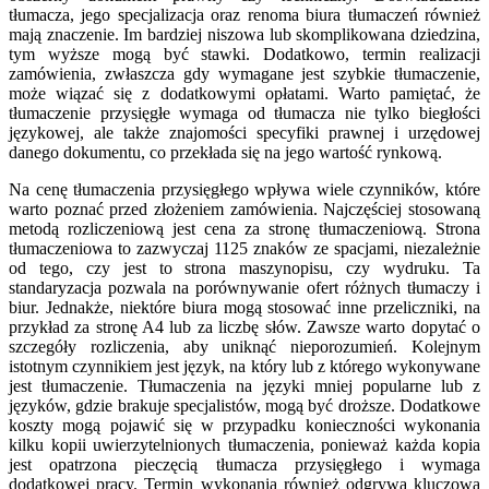
tłumacza, jego specjalizacja oraz renoma biura tłumaczeń również
mają znaczenie. Im bardziej niszowa lub skomplikowana dziedzina,
tym wyższe mogą być stawki. Dodatkowo, termin realizacji
zamówienia, zwłaszcza gdy wymagane jest szybkie tłumaczenie,
może wiązać się z dodatkowymi opłatami. Warto pamiętać, że
tłumaczenie przysięgłe wymaga od tłumacza nie tylko biegłości
językowej, ale także znajomości specyfiki prawnej i urzędowej
danego dokumentu, co przekłada się na jego wartość rynkową.
Na cenę tłumaczenia przysięgłego wpływa wiele czynników, które
warto poznać przed złożeniem zamówienia. Najczęściej stosowaną
metodą rozliczeniową jest cena za stronę tłumaczeniową. Strona
tłumaczeniowa to zazwyczaj 1125 znaków ze spacjami, niezależnie
od tego, czy jest to strona maszynopisu, czy wydruku. Ta
standaryzacja pozwala na porównywanie ofert różnych tłumaczy i
biur. Jednakże, niektóre biura mogą stosować inne przeliczniki, na
przykład za stronę A4 lub za liczbę słów. Zawsze warto dopytać o
szczegóły rozliczenia, aby uniknąć nieporozumień. Kolejnym
istotnym czynnikiem jest język, na który lub z którego wykonywane
jest tłumaczenie. Tłumaczenia na języki mniej popularne lub z
języków, gdzie brakuje specjalistów, mogą być droższe. Dodatkowe
koszty mogą pojawić się w przypadku konieczności wykonania
kilku kopii uwierzytelnionych tłumaczenia, ponieważ każda kopia
jest opatrzona pieczęcią tłumacza przysięgłego i wymaga
dodatkowej pracy. Termin wykonania również odgrywa kluczową