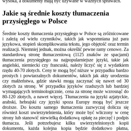
wysoka, a dokumenty mają być używane w ważnych sprawach.
Jakie są średnie koszty tłumaczenia
przysięgłego w Polsce
Średnie koszty tłumaczenia przysięgłego w Polsce są zróżnicowane
i zależą od wielu czynników, takich jak wspomniana już para
językowa, stopień skomplikowania tekstu, jego objętość oraz termin
realizacji. Niemniej jednak, można określić pewne ramy cenowe. Za
standardową stronę tłumaczeniową (1125 znaków ze spacjami)
tłumaczenia przysięgłego na najpopularniejsze języki, takie jak
angielski, niemiecki czy francuski, należy liczyć się z wydatkiem
rzędu 40-70 złotych. Ceny te mogą być niższe w przypadku bardzo
prostych i powtarzalnych dokumentów, takich jak akty urodzenia
czy małżeństwa, gdzie stawki mogą zaczynać się nawet od 30
złotych za stronę. W przypadku języków rzadszych lub bardziej
wymagających terminologicznie, cena za stronę może wzrosnąć do
80-120 złotych, a nawet więcej. Tłumaczenia na języki azjatyckie,
arabski, hebrajski czy języki spoza Europy mogą być jeszcze
droższe. Do kosztu samego tłumaczenia zazwyczaj dolicza się
również koszt uwierzytelnienia, który może być wliczony w cenę
strony lub stanowić niewielką dodatkową opłatę za pieczęć i podpis
tłumacza. Jeśli potrzebujesz kilku uwierzytelnionych kopii
dokumentu, każda kolejna kopia będzie dodatkowo płatna,