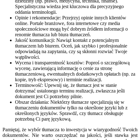
dziedziny (np. prawo, medycyna, technika, finanse).
Specjalistyczna wiedza jest kluczowa dla precyzyjnego
oddania terminologii.
Opinie i rekomendacje: Przejrzyj opinie innych klientów
online. Portale branżowe, fora internetowe czy media
społecznościowe mogą być dobrym źródłem informacji o
renomie tłumacza lub biura tłumaczeń.
Jakość komunikacji: Nawiąż kontakt z potencjalnym
tłumaczem lub biurem. Oceń, jak szybko i profesjonalnie
odpowiadają na zapytania, czy są skłonni rozwiać Twoje
wątpliwości.
Wycena i transparentność kosztów: Poproś o szczegółową
wycenę, zawierającą informację o cenie za stronę
tłumaczeniową, ewentualnych dodatkowych opłatach (np. za
kopie, tryb ekspresowy) i terminie realizacji.
Terminowość: Upewnij się, że tłumacz jest w stanie
dotrzymać ustalonego terminu realizacji, zwłaszcza jeśli
dokument jest Ci potrzebny pilnie.
Obszar działania: Niektórzy tłumacze specjalizują się w
tłumaczeniu dokumentów tylko na określone języki lub z
określonych języków. Sprawdź, czy tłumacz obsługuje
potrzebną Ci parę językową.
Pamiętaj, że wybór tłumacza to inwestycja w wiarygodność Twoich
dokumentów. Nie warto oszczędzać na jakości, jeśli stawka jest