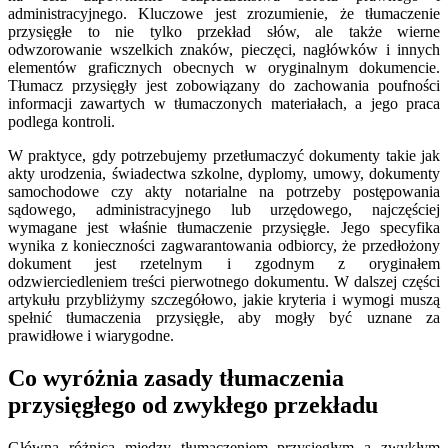
administracyjnego. Kluczowe jest zrozumienie, że tłumaczenie
przysięgłe to nie tylko przekład słów, ale także wierne
odwzorowanie wszelkich znaków, pieczęci, nagłówków i innych
elementów graficznych obecnych w oryginalnym dokumencie.
Tłumacz przysięgły jest zobowiązany do zachowania poufności
informacji zawartych w tłumaczonych materiałach, a jego praca
podlega kontroli.
W praktyce, gdy potrzebujemy przetłumaczyć dokumenty takie jak
akty urodzenia, świadectwa szkolne, dyplomy, umowy, dokumenty
samochodowe czy akty notarialne na potrzeby postępowania
sądowego, administracyjnego lub urzędowego, najczęściej
wymagane jest właśnie tłumaczenie przysięgłe. Jego specyfika
wynika z konieczności zagwarantowania odbiorcy, że przedłożony
dokument jest rzetelnym i zgodnym z oryginałem
odzwierciedleniem treści pierwotnego dokumentu. W dalszej części
artykułu przybliżymy szczegółowo, jakie kryteria i wymogi muszą
spełnić tłumaczenia przysięgłe, aby mogły być uznane za
prawidłowe i wiarygodne.
Co wyróżnia zasady tłumaczenia
przysięgłego od zwykłego przekładu
Główna różnica między tłumaczeniem przysięgłym a zwykłym