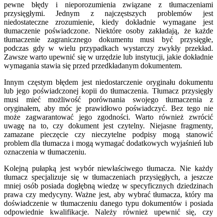
pewne błędy i nieporozumienia związane z tłumaczeniami
przysięgłymi. Jednym z najczęstszych problemów jest
niedostateczne zrozumienie, kiedy dokładnie wymagane jest
tłumaczenie poświadczone. Niektóre osoby zakładają, że każde
tłumaczenie zagranicznego dokumentu musi być przysięgłe,
podczas gdy w wielu przypadkach wystarczy zwykły przekład.
Zawsze warto upewnić się w urzędzie lub instytucji, jakie dokładnie
wymagania stawia się przed przedkładanym dokumentem.
Innym częstym błędem jest niedostarczenie oryginału dokumentu
lub jego poświadczonej kopii do tłumaczenia. Tłumacz przysięgły
musi mieć możliwość porównania swojego tłumaczenia z
oryginałem, aby móc je prawidłowo poświadczyć. Bez tego nie
może zagwarantować jego zgodności. Warto również zwrócić
uwagę na to, czy dokument jest czytelny. Niejasne fragmenty,
zamazane pieczęcie czy nieczytelne podpisy mogą stanowić
problem dla tłumacza i mogą wymagać dodatkowych wyjaśnień lub
oznaczenia w tłumaczeniu.
Kolejną pułapką jest wybór niewłaściwego tłumacza. Nie każdy
tłumacz specjalizuje się w tłumaczeniach przysięgłych, a jeszcze
mniej osób posiada dogłębną wiedzę w specyficznych dziedzinach
prawa czy medycyny. Ważne jest, aby wybrać tłumacza, który ma
doświadczenie w tłumaczeniu danego typu dokumentów i posiada
odpowiednie kwalifikacje. Należy również upewnić się, czy