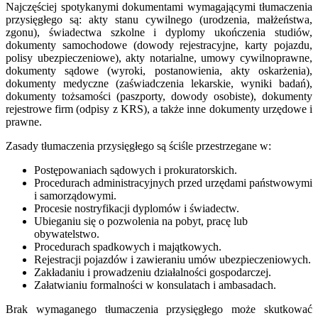
Najczęściej spotykanymi dokumentami wymagającymi tłumaczenia
przysięgłego są: akty stanu cywilnego (urodzenia, małżeństwa,
zgonu), świadectwa szkolne i dyplomy ukończenia studiów,
dokumenty samochodowe (dowody rejestracyjne, karty pojazdu,
polisy ubezpieczeniowe), akty notarialne, umowy cywilnoprawne,
dokumenty sądowe (wyroki, postanowienia, akty oskarżenia),
dokumenty medyczne (zaświadczenia lekarskie, wyniki badań),
dokumenty tożsamości (paszporty, dowody osobiste), dokumenty
rejestrowe firm (odpisy z KRS), a także inne dokumenty urzędowe i
prawne.
Zasady tłumaczenia przysięgłego są ściśle przestrzegane w:
Postępowaniach sądowych i prokuratorskich.
Procedurach administracyjnych przed urzędami państwowymi
i samorządowymi.
Procesie nostryfikacji dyplomów i świadectw.
Ubieganiu się o pozwolenia na pobyt, pracę lub
obywatelstwo.
Procedurach spadkowych i majątkowych.
Rejestracji pojazdów i zawieraniu umów ubezpieczeniowych.
Zakładaniu i prowadzeniu działalności gospodarczej.
Załatwianiu formalności w konsulatach i ambasadach.
Brak wymaganego tłumaczenia przysięgłego może skutkować