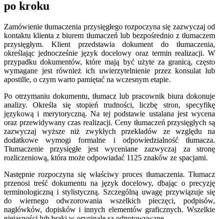
po kroku
Zamówienie tłumaczenia przysięgłego rozpoczyna się zazwyczaj od
kontaktu klienta z biurem tłumaczeń lub bezpośrednio z tłumaczem
przysięgłym. Klient przedstawia dokument do tłumaczenia,
określając jednocześnie język docelowy oraz termin realizacji. W
przypadku dokumentów, które mają być użyte za granicą, często
wymagane jest również ich uwierzytelnienie przez konsulat lub
apostille, o czym warto pamiętać na wczesnym etapie.
Po otrzymaniu dokumentu, tłumacz lub pracownik biura dokonuje
analizy. Określa się stopień trudności, liczbę stron, specyfikę
językową i merytoryczną. Na tej podstawie ustalana jest wycena
oraz przewidywany czas realizacji. Ceny tłumaczeń przysięgłych są
zazwyczaj wyższe niż zwykłych przekładów ze względu na
dodatkowe wymogi formalne i odpowiedzialność tłumacza.
Tłumaczenie przysięgłe jest wyceniane zazwyczaj za stronę
rozliczeniową, która może odpowiadać 1125 znaków ze spacjami.
Następnie rozpoczyna się właściwy proces tłumaczenia. Tłumacz
przenosi treść dokumentu na język docelowy, dbając o precyzję
terminologiczną i stylistyczną. Szczególną uwagę przywiązuje się
do wiernego odwzorowania wszelkich pieczęci, podpisów,
nagłówków, dopisków i innych elementów graficznych. Wszelkie
niejasności lub braki w oryginale są odnotowywane.