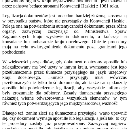
uprawniony organ w kraju wystawienia dokumentu i jest uznawana
przez państwa będące stronami Konwencji Haskiej z 1961 roku.
Legalizacja dokumentów jest procedurą bardziej złożoną, stosowaną
w przypadku państw, które nie przystąpiły do Konwencji Haskiej.
Polega ona na potwierdzeniu autentyczności dokumentu przez różne
organy, zazwyczaj zaczynając od Ministerstwa Spraw
Zagranicznych kraju wystawienia dokumentu, a kończąc na
konsulacie lub ambasadzie kraju docelowego. Obie te procedury
mają na celu uwiarygodnienie dokumentu poza granicami jego
pochodzenia.
W większości przypadków, gdy dokument opatrzony apostille lub
zalegalizowany ma być użyty w innym kraju, wymagane jest jego
przetłumaczenie przez tłumacza przysięgłego na język urzędowy
kraju docelowego. Tłumacz przysięgły musi wówczas
przetłumaczyć nie tylko treść dokumentu, ale także samą klauzulę
apostille lub potwierdzenie legalizacji, aby wszystkie informacje
były zrozumiałe dla odbiorcy. Zasady tłumaczenia przysięgłego
nakazują wierne odwzorowanie wszystkich elementów, w tym
również tych potwierdzających jego międzynarodową ważność.
Dlatego też, zanim zleci się tłumaczenie przysięgłe, warto upewnić
się, czy dokument wymaga apostille lub legalizacji, a jeśli tak, to czy
te procedury zostały już przeprowadzone. Zazwyczaj najpierw
uzyskuje się apostille lub legalizację, a dopiero potem zleca się