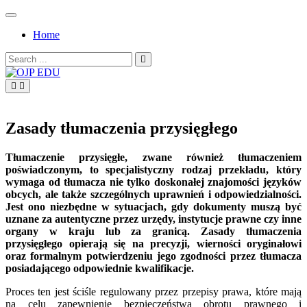
Skip
to
Home
content
Search
for:
OJP EDU
Zasady tłumaczenia przysięgłego
Tłumaczenie przysięgłe, zwane również tłumaczeniem
poświadczonym, to specjalistyczny rodzaj przekładu, który
wymaga od tłumacza nie tylko doskonałej znajomości języków
obcych, ale także szczególnych uprawnień i odpowiedzialności.
Jest ono niezbędne w sytuacjach, gdy dokumenty muszą być
uznane za autentyczne przez urzędy, instytucje prawne czy inne
organy w kraju lub za granicą. Zasady tłumaczenia
przysięgłego opierają się na precyzji, wierności oryginałowi
oraz formalnym potwierdzeniu jego zgodności przez tłumacza
posiadającego odpowiednie kwalifikacje.
Proces ten jest ściśle regulowany przez przepisy prawa, które mają
na celu zapewnienie bezpieczeństwa obrotu prawnego i