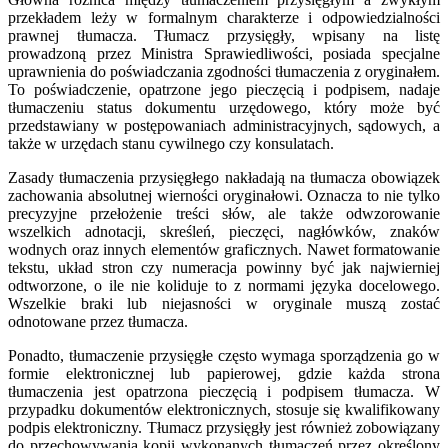
przekładem leży w formalnym charakterze i odpowiedzialności
prawnej tłumacza. Tłumacz przysięgły, wpisany na listę
prowadzoną przez Ministra Sprawiedliwości, posiada specjalne
uprawnienia do poświadczania zgodności tłumaczenia z oryginałem.
To poświadczenie, opatrzone jego pieczęcią i podpisem, nadaje
tłumaczeniu status dokumentu urzędowego, który może być
przedstawiany w postępowaniach administracyjnych, sądowych, a
także w urzędach stanu cywilnego czy konsulatach.
Zasady tłumaczenia przysięgłego nakładają na tłumacza obowiązek
zachowania absolutnej wierności oryginałowi. Oznacza to nie tylko
precyzyjne przełożenie treści słów, ale także odwzorowanie
wszelkich adnotacji, skreśleń, pieczęci, nagłówków, znaków
wodnych oraz innych elementów graficznych. Nawet formatowanie
tekstu, układ stron czy numeracja powinny być jak najwierniej
odtworzone, o ile nie koliduje to z normami języka docelowego.
Wszelkie braki lub niejasności w oryginale muszą zostać
odnotowane przez tłumacza.
Ponadto, tłumaczenie przysięgłe często wymaga sporządzenia go w
formie elektronicznej lub papierowej, gdzie każda strona
tłumaczenia jest opatrzona pieczęcią i podpisem tłumacza. W
przypadku dokumentów elektronicznych, stosuje się kwalifikowany
podpis elektroniczny. Tłumacz przysięgły jest również zobowiązany
do przechowywania kopii wykonanych tłumaczeń przez określony