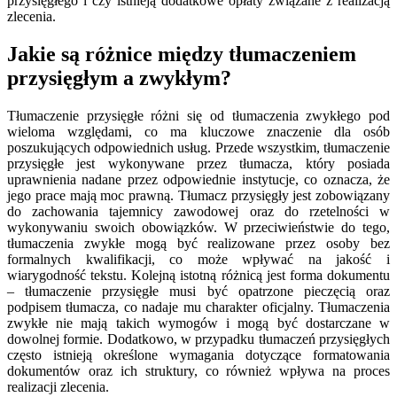
przysięgłego i czy istnieją dodatkowe opłaty związane z realizacją
zlecenia.
Jakie są różnice między tłumaczeniem
przysięgłym a zwykłym?
Tłumaczenie przysięgłe różni się od tłumaczenia zwykłego pod
wieloma względami, co ma kluczowe znaczenie dla osób
poszukujących odpowiednich usług. Przede wszystkim, tłumaczenie
przysięgłe jest wykonywane przez tłumacza, który posiada
uprawnienia nadane przez odpowiednie instytucje, co oznacza, że
jego prace mają moc prawną. Tłumacz przysięgły jest zobowiązany
do zachowania tajemnicy zawodowej oraz do rzetelności w
wykonywaniu swoich obowiązków. W przeciwieństwie do tego,
tłumaczenia zwykłe mogą być realizowane przez osoby bez
formalnych kwalifikacji, co może wpływać na jakość i
wiarygodność tekstu. Kolejną istotną różnicą jest forma dokumentu
– tłumaczenie przysięgłe musi być opatrzone pieczęcią oraz
podpisem tłumacza, co nadaje mu charakter oficjalny. Tłumaczenia
zwykłe nie mają takich wymogów i mogą być dostarczane w
dowolnej formie. Dodatkowo, w przypadku tłumaczeń przysięgłych
często istnieją określone wymagania dotyczące formatowania
dokumentów oraz ich struktury, co również wpływa na proces
realizacji zlecenia.