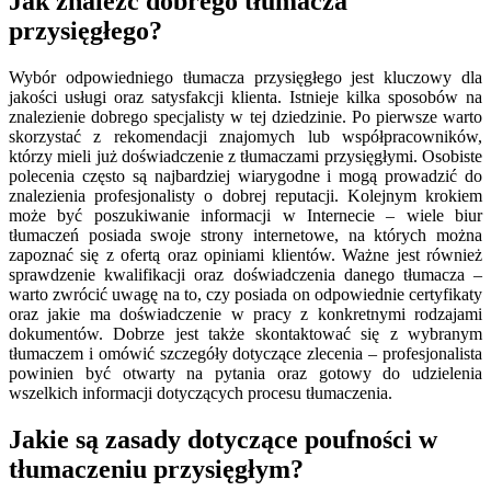
Jak znaleźć dobrego tłumacza
przysięgłego?
Wybór odpowiedniego tłumacza przysięgłego jest kluczowy dla
jakości usługi oraz satysfakcji klienta. Istnieje kilka sposobów na
znalezienie dobrego specjalisty w tej dziedzinie. Po pierwsze warto
skorzystać z rekomendacji znajomych lub współpracowników,
którzy mieli już doświadczenie z tłumaczami przysięgłymi. Osobiste
polecenia często są najbardziej wiarygodne i mogą prowadzić do
znalezienia profesjonalisty o dobrej reputacji. Kolejnym krokiem
może być poszukiwanie informacji w Internecie – wiele biur
tłumaczeń posiada swoje strony internetowe, na których można
zapoznać się z ofertą oraz opiniami klientów. Ważne jest również
sprawdzenie kwalifikacji oraz doświadczenia danego tłumacza –
warto zwrócić uwagę na to, czy posiada on odpowiednie certyfikaty
oraz jakie ma doświadczenie w pracy z konkretnymi rodzajami
dokumentów. Dobrze jest także skontaktować się z wybranym
tłumaczem i omówić szczegóły dotyczące zlecenia – profesjonalista
powinien być otwarty na pytania oraz gotowy do udzielenia
wszelkich informacji dotyczących procesu tłumaczenia.
Jakie są zasady dotyczące poufności w
tłumaczeniu przysięgłym?