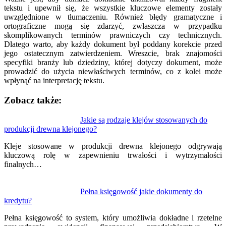
tekstu i upewnił się, że wszystkie kluczowe elementy zostały
uwzględnione w tłumaczeniu. Również błędy gramatyczne i
ortograficzne mogą się zdarzyć, zwłaszcza w przypadku
skomplikowanych terminów prawniczych czy technicznych.
Dlatego warto, aby każdy dokument był poddany korekcie przed
jego ostatecznym zatwierdzeniem. Wreszcie, brak znajomości
specyfiki branży lub dziedziny, której dotyczy dokument, może
prowadzić do użycia niewłaściwych terminów, co z kolei może
wpłynąć na interpretację tekstu.
Zobacz także:
Nawigacja
Jakie są rodzaje klejów stosowanych do
produkcji drewna klejonego?
wpisu
Kleje stosowane w produkcji drewna klejonego odgrywają
kluczową rolę w zapewnieniu trwałości i wytrzymałości
finalnych…
Pełna księgowość jakie dokumenty do
kredytu?
Pełna księgowość to system, który umożliwia dokładne i rzetelne