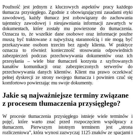
Poufność jest jednym z kluczowych aspektów pracy każdego
tłumacza przysięgłego. Zgodnie z obowiązującymi zasadami etyki
zawodowej, każdy tłumacz jest zobowiązany do zachowania
tajemnicy zawodowej i nieujawniania informacji zawartych w
dokumentach, które zostały mu powierzone do tłumaczenia.
Oznacza to, że wszelkie dane osobowe oraz informacje poufne
muszą być traktowane z najwyższą starannością i nie mogą być
przekazywane osobom trzecim bez zgody klienta. W praktyce
oznacza to również konieczność stosowania odpowiednich
zabezpieczeń podczas przechowywania dokumentów oraz ich
przesyłania – wiele biur tłumaczeń korzysta z szyfrowanych
kanałów komunikacji oraz zabezpieczonych serwerów do
przechowywania danych klientów. Klient ma prawo oczekiwać
pełnej dyskrecji ze strony swojego tłumacza i powinien czuć się
komfortowo powierzając mu swoje dokumenty.
Jakie są najważniejsze terminy związane
z procesem tłumaczenia przysięgłego?
W procesie tłumaczenia przysięgłego istnieje wiele terminów i
pojęć, które warto znać przed rozpoczęciem współpracy z
tłumaczem. Pierwszym istotnym terminem jest „strona
rozliczeniowa”, która wynosi zazwyczaj 1125 znaków ze spacjami i