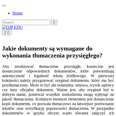
Skip
to
Home
content
Search
for:
OJP EDU
Jakie dokumenty są wymagane do
wykonania tłumaczenia przysięgłego?
Aby zrealizować tłumaczenie przysięgłe, konieczne jest
dostarczenie odpowiednich dokumentów, które potwierdzają
autentyczność i legalność tekstu źródłowego. W pierwszej
kolejności należy przygotować oryginał dokumentu, który ma być
przetłumaczony. Może to być akt notarialny, umowa, wyrok sądowy
czy inny oficjalny dokument. Ważne jest, aby oryginał był w
dobrym stanie, ponieważ wszelkie uszkodzenia mogą wpłynąć na
jakość tłumaczenia. Kolejnym istotnym elementem jest dostarczenie
kopii dokumentu, co pozwala tłumaczowi na łatwiejsze porównanie
tekstów oraz weryfikację poprawności tłumaczenia. W przypadku
dokumentów w języku obcym warto również załączyć ich