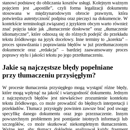
stanowi podstawę do obliczania kosztów usługi. Kolejnym ważnym
pojęciem jest „apostille”, czyli forma legalizacji dokumentu
stosowana w międzynarodowym obrocie prawnym, która
potwierdza autentyczność podpisu oraz pieczęci na dokumencie. W
kontekście terminologii związanej z językiem obcym warto również
znać pojęcia takie jak „tłumaczenie dosłowne” oraz „tłumaczenie
idiomatyczne”, które odnoszą się do różnych podejść do przekładu
tekstu źródłowego na język docelowy. Inne terminy to „korekta” –
proces sprawdzania i poprawiania błędów w już przetłumaczonym
dokumencie oraz „redakcja” – bardziej zaawansowany proces
poprawy stylu i jakości tekstu po jego przetłumaczeniu.
Jakie są najczęstsze błędy popełniane
przy tłumaczeniu przysięgłym?
W procesie tłumaczenia przysięgłego mogą wystąpić różne błędy,
które mogą wpłynąć na jakość i wiarygodność dokumentu. Jednym
z najczęstszych błędów jest niewłaściwe zrozumienie kontekstu
tekstu źródłowego, co może prowadzić do błędnych interpretacji i
przekładów. Tłumacz przysięgły powinien zawsze brać pod uwagę
specyfikę danego dokumentu oraz jego przeznaczenie. Innym
powszechnym problemem jest pomijanie istotnych informacji lub
szczegółów, co może skutkować niekompletnym tłumaczeniem.
Ważne jest, aby tłumacz dokładnie analizował każdy fragment