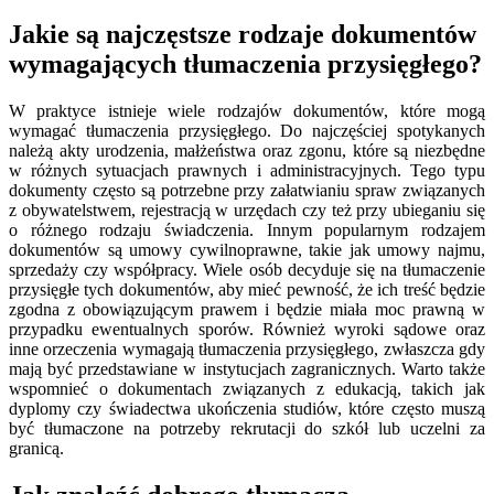
Jakie są najczęstsze rodzaje dokumentów
wymagających tłumaczenia przysięgłego?
W praktyce istnieje wiele rodzajów dokumentów, które mogą
wymagać tłumaczenia przysięgłego. Do najczęściej spotykanych
należą akty urodzenia, małżeństwa oraz zgonu, które są niezbędne
w różnych sytuacjach prawnych i administracyjnych. Tego typu
dokumenty często są potrzebne przy załatwianiu spraw związanych
z obywatelstwem, rejestracją w urzędach czy też przy ubieganiu się
o różnego rodzaju świadczenia. Innym popularnym rodzajem
dokumentów są umowy cywilnoprawne, takie jak umowy najmu,
sprzedaży czy współpracy. Wiele osób decyduje się na tłumaczenie
przysięgłe tych dokumentów, aby mieć pewność, że ich treść będzie
zgodna z obowiązującym prawem i będzie miała moc prawną w
przypadku ewentualnych sporów. Również wyroki sądowe oraz
inne orzeczenia wymagają tłumaczenia przysięgłego, zwłaszcza gdy
mają być przedstawiane w instytucjach zagranicznych. Warto także
wspomnieć o dokumentach związanych z edukacją, takich jak
dyplomy czy świadectwa ukończenia studiów, które często muszą
być tłumaczone na potrzeby rekrutacji do szkół lub uczelni za
granicą.