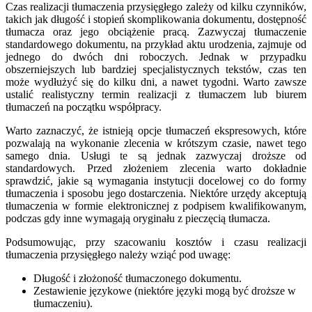
Czas realizacji tłumaczenia przysięgłego zależy od kilku czynników,
takich jak długość i stopień skomplikowania dokumentu, dostępność
tłumacza oraz jego obciążenie pracą. Zazwyczaj tłumaczenie
standardowego dokumentu, na przykład aktu urodzenia, zajmuje od
jednego do dwóch dni roboczych. Jednak w przypadku
obszerniejszych lub bardziej specjalistycznych tekstów, czas ten
może wydłużyć się do kilku dni, a nawet tygodni. Warto zawsze
ustalić realistyczny termin realizacji z tłumaczem lub biurem
tłumaczeń na początku współpracy.
Warto zaznaczyć, że istnieją opcje tłumaczeń ekspresowych, które
pozwalają na wykonanie zlecenia w krótszym czasie, nawet tego
samego dnia. Usługi te są jednak zazwyczaj droższe od
standardowych. Przed złożeniem zlecenia warto dokładnie
sprawdzić, jakie są wymagania instytucji docelowej co do formy
tłumaczenia i sposobu jego dostarczenia. Niektóre urzędy akceptują
tłumaczenia w formie elektronicznej z podpisem kwalifikowanym,
podczas gdy inne wymagają oryginału z pieczęcią tłumacza.
Podsumowując, przy szacowaniu kosztów i czasu realizacji
tłumaczenia przysięgłego należy wziąć pod uwagę:
Długość i złożoność tłumaczonego dokumentu.
Zestawienie językowe (niektóre języki mogą być droższe w
tłumaczeniu).