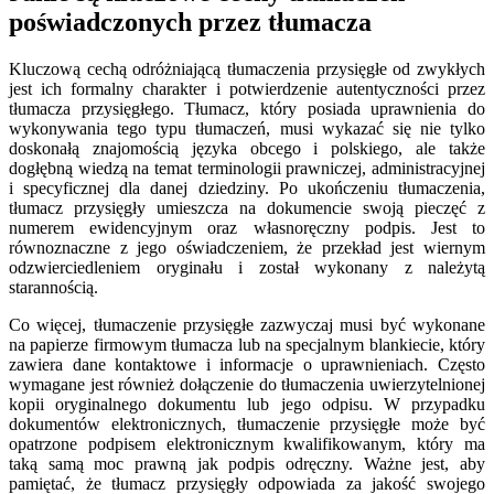
poświadczonych przez tłumacza
Kluczową cechą odróżniającą tłumaczenia przysięgłe od zwykłych
jest ich formalny charakter i potwierdzenie autentyczności przez
tłumacza przysięgłego. Tłumacz, który posiada uprawnienia do
wykonywania tego typu tłumaczeń, musi wykazać się nie tylko
doskonałą znajomością języka obcego i polskiego, ale także
dogłębną wiedzą na temat terminologii prawniczej, administracyjnej
i specyficznej dla danej dziedziny. Po ukończeniu tłumaczenia,
tłumacz przysięgły umieszcza na dokumencie swoją pieczęć z
numerem ewidencyjnym oraz własnoręczny podpis. Jest to
równoznaczne z jego oświadczeniem, że przekład jest wiernym
odzwierciedleniem oryginału i został wykonany z należytą
starannością.
Co więcej, tłumaczenie przysięgłe zazwyczaj musi być wykonane
na papierze firmowym tłumacza lub na specjalnym blankiecie, który
zawiera dane kontaktowe i informacje o uprawnieniach. Często
wymagane jest również dołączenie do tłumaczenia uwierzytelnionej
kopii oryginalnego dokumentu lub jego odpisu. W przypadku
dokumentów elektronicznych, tłumaczenie przysięgłe może być
opatrzone podpisem elektronicznym kwalifikowanym, który ma
taką samą moc prawną jak podpis odręczny. Ważne jest, aby
pamiętać, że tłumacz przysięgły odpowiada za jakość swojego