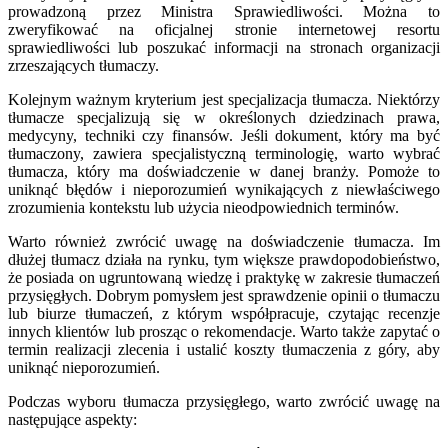
prowadzoną przez Ministra Sprawiedliwości. Można to
zweryfikować na oficjalnej stronie internetowej resortu
sprawiedliwości lub poszukać informacji na stronach organizacji
zrzeszających tłumaczy.
Kolejnym ważnym kryterium jest specjalizacja tłumacza. Niektórzy
tłumacze specjalizują się w określonych dziedzinach prawa,
medycyny, techniki czy finansów. Jeśli dokument, który ma być
tłumaczony, zawiera specjalistyczną terminologię, warto wybrać
tłumacza, który ma doświadczenie w danej branży. Pomoże to
uniknąć błędów i nieporozumień wynikających z niewłaściwego
zrozumienia kontekstu lub użycia nieodpowiednich terminów.
Warto również zwrócić uwagę na doświadczenie tłumacza. Im
dłużej tłumacz działa na rynku, tym większe prawdopodobieństwo,
że posiada on ugruntowaną wiedzę i praktykę w zakresie tłumaczeń
przysięgłych. Dobrym pomysłem jest sprawdzenie opinii o tłumaczu
lub biurze tłumaczeń, z którym współpracuje, czytając recenzje
innych klientów lub prosząc o rekomendacje. Warto także zapytać o
termin realizacji zlecenia i ustalić koszty tłumaczenia z góry, aby
uniknąć nieporozumień.
Podczas wyboru tłumacza przysięgłego, warto zwrócić uwagę na
następujące aspekty: