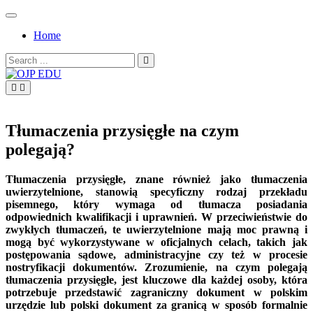
Skip
to
Home
content
Search
for:
OJP EDU
Tłumaczenia przysięgłe na czym
polegają?
Tłumaczenia przysięgłe, znane również jako tłumaczenia
uwierzytelnione, stanowią specyficzny rodzaj przekładu
pisemnego, który wymaga od tłumacza posiadania
odpowiednich kwalifikacji i uprawnień. W przeciwieństwie do
zwykłych tłumaczeń, te uwierzytelnione mają moc prawną i
mogą być wykorzystywane w oficjalnych celach, takich jak
postępowania sądowe, administracyjne czy też w procesie
nostryfikacji dokumentów. Zrozumienie, na czym polegają
tłumaczenia przysięgłe, jest kluczowe dla każdej osoby, która
potrzebuje przedstawić zagraniczny dokument w polskim
urzędzie lub polski dokument za granicą w sposób formalnie