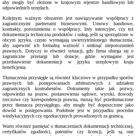
aby mogły być złożone w krajowym rejestrze handlowym lub
odpowiednich urzędach.
Kolejnym ważnym obszarem jest nawiązywanie współpracy z
zagranicznymi partnerami biznesowymi. Umowy handlowe,
kontrakty, porozumienia o współpracy, listy intencyjne, czy też
dokumentacja techniczna produktów i usług, jeśli są sporządzone w
obcym języku, często wymagają uwierzytelnionego tłumaczenia,
aby zapewnić ich formalną ważność i uniknąć nieporozumień
prawnych. Dotyczy to również sytuacji, gdy firma ubiega się o
zagraniczne przetargi lub dotacje, gdzie wymagane jest
przedstawienie dokumentacji w języku urzędowym kraju
beneficjenta.
Tłumaczenia przysięgłe są również kluczowe w przypadku sporów
prawnych lub postępowaniach arbitrażowych z udziałem
zagranicznych kontrahentów. Dokumenty takie jak pozwy,
odpowiedzi na pozew, postanowienia sądowe, wyroki, dowody
rzeczowe czy korespondencja prawna, muszą być przetłumaczone
przez tłumacza przysięgłego, aby mogły być dopuszczone jako
dowód w postępowaniu. Podobnie jest w przypadku procedur
windykacyjnych czy egzekucyjnych prowadzonych za granicą.
Warto również pamiętać o tłumaczeniach dokumentacji technicznej,
certyfikatów zgodności, patentów czy licencji, jeśli są one