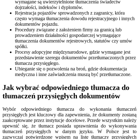
wymagane są uwierzytelnione tłumaczenia świadectw
dojrzałości, indeksów i dyplomów.
Rejestracja pojazdów sprowadzonych z zagranicy, która
często wymaga tłumaczenia dowodu rejestracyjnego i innych
dokumentów pojazdu.
Procedury związane z założeniem firmy za granicą lub
prowadzeniem działalności gospodarczej wymagające
tłumaczenia dokumentów rejestrowych, statutów czy umów
spółki.
Procesy adopcyjne międzynarodowe, gdzie wymagane jest
przedstawienie szeregu dokumentów przetłumaczonych przez
tłumacza przysięgłego.
Ubieganie się o pozwolenia na broń, gdzie dokumentacja
medyczna i inne zaświadczenia muszą być przetłumaczone.
Jak wybrać odpowiedniego tłumacza do
tłumaczeń przysięgłych dokumentów
Wybór odpowiedniego tłumacza do wykonania tłumaczeń
przysięgłych jest kluczowy dla zapewnienia, że dokumenty zostaną
zaakceptowane przez instytucje docelowe. Przede wszystkim należy
upewnić się, że tłumacz posiada uprawnienia do wykonywania
tłumaczeń przysięgłych w danym języku. W Polsce jest to
zazwyczaj potwierdzone wpisem na listę tłumaczy przysięgłych