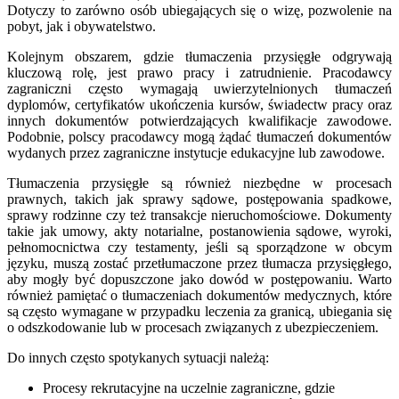
Dotyczy to zarówno osób ubiegających się o wizę, pozwolenie na
pobyt, jak i obywatelstwo.
Kolejnym obszarem, gdzie tłumaczenia przysięgłe odgrywają
kluczową rolę, jest prawo pracy i zatrudnienie. Pracodawcy
zagraniczni często wymagają uwierzytelnionych tłumaczeń
dyplomów, certyfikatów ukończenia kursów, świadectw pracy oraz
innych dokumentów potwierdzających kwalifikacje zawodowe.
Podobnie, polscy pracodawcy mogą żądać tłumaczeń dokumentów
wydanych przez zagraniczne instytucje edukacyjne lub zawodowe.
Tłumaczenia przysięgłe są również niezbędne w procesach
prawnych, takich jak sprawy sądowe, postępowania spadkowe,
sprawy rodzinne czy też transakcje nieruchomościowe. Dokumenty
takie jak umowy, akty notarialne, postanowienia sądowe, wyroki,
pełnomocnictwa czy testamenty, jeśli są sporządzone w obcym
języku, muszą zostać przetłumaczone przez tłumacza przysięgłego,
aby mogły być dopuszczone jako dowód w postępowaniu. Warto
również pamiętać o tłumaczeniach dokumentów medycznych, które
są często wymagane w przypadku leczenia za granicą, ubiegania się
o odszkodowanie lub w procesach związanych z ubezpieczeniem.
Do innych często spotykanych sytuacji należą:
Procesy rekrutacyjne na uczelnie zagraniczne, gdzie