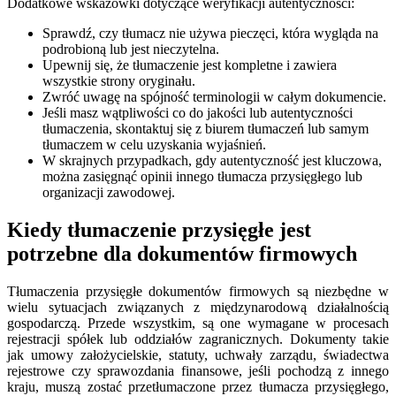
Dodatkowe wskazówki dotyczące weryfikacji autentyczności:
Sprawdź, czy tłumacz nie używa pieczęci, która wygląda na
podrobioną lub jest nieczytelna.
Upewnij się, że tłumaczenie jest kompletne i zawiera
wszystkie strony oryginału.
Zwróć uwagę na spójność terminologii w całym dokumencie.
Jeśli masz wątpliwości co do jakości lub autentyczności
tłumaczenia, skontaktuj się z biurem tłumaczeń lub samym
tłumaczem w celu uzyskania wyjaśnień.
W skrajnych przypadkach, gdy autentyczność jest kluczowa,
można zasięgnąć opinii innego tłumacza przysięgłego lub
organizacji zawodowej.
Kiedy tłumaczenie przysięgłe jest
potrzebne dla dokumentów firmowych
Tłumaczenia przysięgłe dokumentów firmowych są niezbędne w
wielu sytuacjach związanych z międzynarodową działalnością
gospodarczą. Przede wszystkim, są one wymagane w procesach
rejestracji spółek lub oddziałów zagranicznych. Dokumenty takie
jak umowy założycielskie, statuty, uchwały zarządu, świadectwa
rejestrowe czy sprawozdania finansowe, jeśli pochodzą z innego
kraju, muszą zostać przetłumaczone przez tłumacza przysięgłego,