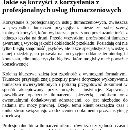
Jakie są korzyści z korzystania z
profesjonalnych usług tłumaczeniowych
Korzystanie z profesjonalnych usług tłumaczeniowych, zwłaszcza
w przypadku tłumaczeń przysięgłych, niesie ze sobą szereg
istotnych korzyści, które wykraczają poza samo przekazanie treści z
jednego języka na drugi. Przede wszystkim, profesjonalni tłumacze
gwarantują wysoką jakość i dokładność przekładu. Posiadają oni nie
tylko biegłą znajomość języków, ale także specjalistyczną wiedzę z
danej dziedziny, co pozwala na precyzyjne oddanie terminologii i
kontekstu, eliminując ryzyko błędów, które mogłyby mieć poważne
konsekwencje.
Kolejną kluczową zaletą jest zgodność z wymogami formalnymi.
Tłumacze przysięgli znają przepisy prawa dotyczące wykonywania
tłumaczeń uwierzytelnionych i potrafią przygotować dokument w
sposób akceptowany przez urzędy i instytucje. Zapewniają
prawidłowe opatrzenie tłumaczenia pieczęcią, podpisem oraz
ewentualnymi dodatkowymi adnotacjami, co jest niezbędne do
nadania mu mocy prawnej. Dzięki temu klient oszczędza czas i
unika stresu związanego z odrzuceniem dokumentu przez instytucję
docelową.
Profesjonalne biura tłumaczeń oferują również oszczędność czasu i