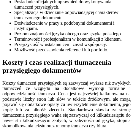
Posiadanie oficjalnych uprawnień do wykonywania
tłumaczeń przysięgłych.
Specjalizacja w dziedzinie odpowiadającej charakterowi
tłumaczonego dokumentu.
Doświadczenie w pracy z podobnymi dokumentami i
instytucjami.
Poziom znajomości języka obcego oraz języka polskiego.
Terminowość i profesjonalizm w komunikacji z klientem.
Przejrzystość w ustalaniu cen i zasad współpracy.
Możliwość przedstawienia referencji lub portfolio.
Koszty i czas realizacji tłumaczenia
przysięgłego dokumentów
Koszty tłumaczeń przysięgłych są zazwyczaj wyższe niż zwykłych
tłumaczeń ze względu na dodatkowe wymogi formalne i
odpowiedzialność tłumacza. Cena jest najczęściej kalkulowana na
podstawie liczby stron lub słów w tekście źródłowym, ale mogą
pojawić się dodatkowe opłaty za uwierzytelnienie dokumentu, jego
kopię lub za pilność zlecenia. Standardowa stawka za stronę
tłumaczenia przysięgłego waha się zazwyczaj od kilkudziesięciu do
nawet stu kilkudziesięciu złotych, w zależności od języka, stopnia
skomplikowania tekstu oraz renomy tłumacza czy biura.