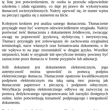
tę listę jest potwierdzeniem, że osoba ta przeszła odpowiednie
szkolenia i zdała egzaminy, co daje jej prawo do wykonywania
tłumaczeń uwierzytelnionych. Należy upewnić się, że numer wpisu
na pieczęci zgadza się z numerem na liście.
Kolejnym krokiem jest analiza samego tłumaczenia. Tłumaczenie
przysięgłe musi być wiernym odzwierciedleniem oryginału. Należy
porównać treść tłumaczenia z dokumentem źródłowym, zwracając
uwagę na poprawność językową, stylistyczną i merytoryczną.
Tłumacz przysięgły jest zobowiązany do zachowania oryginalnej
terminologii, nazw własnych oraz formatowania dokumentu, o ile
nie wpływa to na jego zrozumiałość w drugim języku. Wszelkie
niejasności, braki w oryginale lub specyficzne terminy powinny być
zaznaczone przez tłumacza w formie przypisów lub adnotacji.
Jeśli dokument jest dokumentem elektronicznym, jego
autentyczność można sprawdzić za pomocą podpisu
elektronicznego tłumacza. Tłumaczenie opatrzone kwalifikowanym
podpisem elektronicznym ma taką samą moc prawną jak
tłumaczenie papierowe z pieczęcią i podpisem odręcznym.
Weryfikacja podpisu elektronicznego odbywa się zazwyczaj za
pomocą dedykowanego oprogramowania lub narzędzi dostępnych
online, które potwierdzają tożsamość podpisującego i integralność
dokumentu.