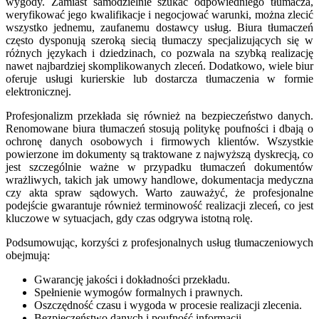
wygody. Zamiast samodzielnie szukać odpowiedniego tłumacza,
weryfikować jego kwalifikacje i negocjować warunki, można zlecić
wszystko jednemu, zaufanemu dostawcy usług. Biura tłumaczeń
często dysponują szeroką siecią tłumaczy specjalizujących się w
różnych językach i dziedzinach, co pozwala na szybką realizację
nawet najbardziej skomplikowanych zleceń. Dodatkowo, wiele biur
oferuje usługi kurierskie lub dostarcza tłumaczenia w formie
elektronicznej.
Profesjonalizm przekłada się również na bezpieczeństwo danych.
Renomowane biura tłumaczeń stosują politykę poufności i dbają o
ochronę danych osobowych i firmowych klientów. Wszystkie
powierzone im dokumenty są traktowane z najwyższą dyskrecją, co
jest szczególnie ważne w przypadku tłumaczeń dokumentów
wrażliwych, takich jak umowy handlowe, dokumentacja medyczna
czy akta spraw sądowych. Warto zauważyć, że profesjonalne
podejście gwarantuje również terminowość realizacji zleceń, co jest
kluczowe w sytuacjach, gdy czas odgrywa istotną rolę.
Podsumowując, korzyści z profesjonalnych usług tłumaczeniowych
obejmują:
Gwarancję jakości i dokładności przekładu.
Spełnienie wymogów formalnych i prawnych.
Oszczędność czasu i wygoda w procesie realizacji zlecenia.
Bezpieczeństwo danych i poufność informacji.