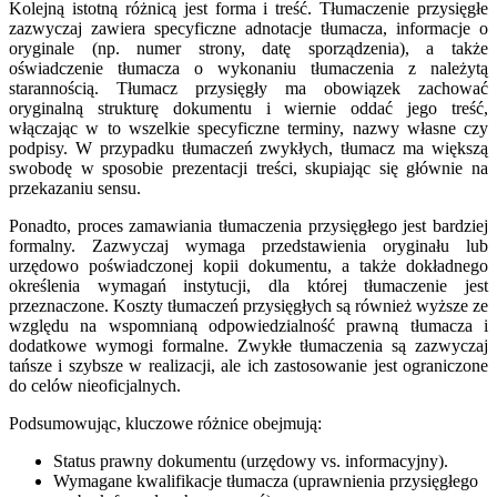
Kolejną istotną różnicą jest forma i treść. Tłumaczenie przysięgłe
zazwyczaj zawiera specyficzne adnotacje tłumacza, informacje o
oryginale (np. numer strony, datę sporządzenia), a także
oświadczenie tłumacza o wykonaniu tłumaczenia z należytą
starannością. Tłumacz przysięgły ma obowiązek zachować
oryginalną strukturę dokumentu i wiernie oddać jego treść,
włączając w to wszelkie specyficzne terminy, nazwy własne czy
podpisy. W przypadku tłumaczeń zwykłych, tłumacz ma większą
swobodę w sposobie prezentacji treści, skupiając się głównie na
przekazaniu sensu.
Ponadto, proces zamawiania tłumaczenia przysięgłego jest bardziej
formalny. Zazwyczaj wymaga przedstawienia oryginału lub
urzędowo poświadczonej kopii dokumentu, a także dokładnego
określenia wymagań instytucji, dla której tłumaczenie jest
przeznaczone. Koszty tłumaczeń przysięgłych są również wyższe ze
względu na wspomnianą odpowiedzialność prawną tłumacza i
dodatkowe wymogi formalne. Zwykłe tłumaczenia są zazwyczaj
tańsze i szybsze w realizacji, ale ich zastosowanie jest ograniczone
do celów nieoficjalnych.
Podsumowując, kluczowe różnice obejmują:
Status prawny dokumentu (urzędowy vs. informacyjny).
Wymagane kwalifikacje tłumacza (uprawnienia przysięgłego