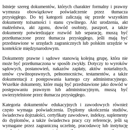
Istnieje szereg dokumentów, których charakter formalny i prawny
wymusza obowiązkowe poświadczenie przez tłumacza
przysięgłego. Do tej kategorii zaliczają się przede wszystkim
dokumenty tożsamości i stanu cywilnego. Akt urodzenia, akt
małżeństwa, akt zgonu, dowód osobisty, paszport, a także
dokumenty potwierdzające rozwód lub separację, muszą być
przetłumaczone przez tłumacza przysięgłego, jeśli mają być
przedstawione w urzędach zagranicznych lub polskim urzędzie w
kontekście międzynarodowym.
Dokumenty prawne i sądowe stanowią kolejną grupę, która nie
może być przetłumaczona w sposób zwykły. Dotyczy to wyroków
sądowych, postanowień, nakazów zapłaty, aktów notarialnych,
umów cywilnoprawnych, pełnomocnictw, testamentów, a także
dokumentacji z postępowania karnego czy administracyjnego.
Wszelkie dokumenty, które mają być przedstawione jako dowód w
postępowaniu prawnym lub administracyjnym, muszą być
uwierzytelnione przez tłumacza przysięgłego.
Kategoria dokumentów edukacyjnych i zawodowych również
często wymaga poświadczenia. Dyplomy ukończenia studiów,
świadectwa dojrzałości, certyfikaty zawodowe, indeksy, suplementy
do dyplomów, a także świadectwa pracy czy referencje, jeśli są
wymagane przez zagraniczną uczelnię, pracodawcę lub instytucję