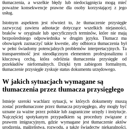
tłumaczenia, a wszelkie błędy lub niedociągnięcia mogą mieć
poważne konsekwencje prawne dla osoby korzystającej z jego
usług.
Istotnym aspektem jest również to, że tłumaczenie przysięgłe
zazwyczaj zawiera adnotacje dotyczące wszelkich niejasności,
braków w oryginale lub specyficznych terminów, które nie mają
bezpośredniego odpowiednika w drugim języku. Tłumacz ma
obowiązek zaznaczyć takie kwestie, aby odbiorca tłumaczenia był
w pełni świadomy potencjalnych problemów interpretacyjnych. Ta
transparentność jest nieodłącznym elementem profesjonalizmu i
kluczową cechą, która odróżnia tłumaczenia przysięgłe od
przekładów nieformalnych. Dzięki tym zabiegom formalnym,
tłumaczenie przysięgłe zyskuje status dokumentu urzędowego.
W jakich sytuacjach wymagane są
tłumaczenia przez tłumacza przysięgłego
Istnieje szeroki wachlarz sytuacji, w których dokumenty muszą
zostać przetłumaczone przez tłumacza przysięgłego, aby mogły być
uznane za ważne przez polskie lub zagraniczne urzędy i instytucje.
Najczęściej spotykanym przypadkiem są procedury związane z
prawem imigracyjnym, gdzie wymagane jest tłumaczenie aktów
urodzenia, małżeństwa, rozwodu, a także świadectw niekaralności.