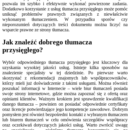
pozwala im szybko i efektywnie wykonać powierzone zadania.
Dodatkowo korzystanie z usług tłumacza przysięgłego może pomóc
uniknąć problemów prawnych związanych z niewłaściwie
wykonanym tłumaczeniem. W przypadku sporów czy
nieporozumień dotyczących treści dokumentu można liczyć na
wsparcie prawne ze strony tłumacza.
Jak znaleźć dobrego tłumacza
przysięgłego?
Wybór odpowiedniego tłumacza przysięgłego jest kluczowy dla
uzyskania wysokiej jakości usług. Istnieje kilka sposobów na
znalezienie specjalisty w tej dziedzinie. Po pierwsze warto
skorzystać z rekomendacji znajomych lub współpracowników,
którzy mieli już doświadczenie z takimi usługami. Można również
poszukać informacji w Internecie – wiele biur tłumaczeń posiada
swoje strony internetowe, gdzie można zapoznać się z ofertą oraz
opiniami klientów. Ważnym krokiem jest sprawdzenie kwalifikacji
danego tłumacza – powinien on posiadać odpowiednie certyfikaty
oraz licencje potwierdzające jego kompetencje zawodowe. Dobrym
pomysłem jest również bezpośredni kontakt z wybranym tłumaczem
lub biurem tłumaczeń w celu omówienia szczegółów współpracy
oraz oczekiwań dotyczących jakości usług. Warto zwrócić uwagę