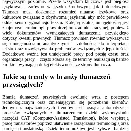
najwyższym poziomie. Przede wszystkim kluczowa jest biegłość
językowa – zarówno w języku źródłowym, jak i docelowym.
Tłumacz musi doskonale rozumieć niuanse językowe oraz
kulturowe związane z obydwoma językami, aby móc prawidłowo
oddać sens oryginalnego tekstu. Kolejną istotną umiejętnością jest
znajomość terminologii prawniczej oraz administracyjnej, ponieważ
wiele dokumentów wymagających tłumaczenia przysięgłego
dotyczy kwestii prawnych. Tłumacz powinien również wykazywać
się umiejętnościami analitycznymi – zdolnością do interpretacji
tekstu oraz rozwiązywania problemów związanych z jego treścią.
Dodatkowo ważna jest umiejętność pracy pod presją czasu oraz
organizacja pracy – często zdarza się, że terminy realizacji są bardzo
krótkie i wymagają dużej efektywności ze strony tłumacza.
Jakie są trendy w branży tłumaczeń
przysięgłych?
Branża tłumaczeń przysięgłych ewoluuje wraz z postępem
technologicznym oraz zmieniającymi się potrzebami klientów.
Jednym z najważniejszych trendów jest rosnąca automatyzacja
procesów związanych z tłumaczeniem dzięki wykorzystaniu
narzędzi CAT (Computer-Assisted Translation), które wspierają
pracę translatorów poprzez ułatwienie zarządzania terminologią oraz
pamięcią translatorską. Dzięki temu możliwe jest szybsze i bardziej