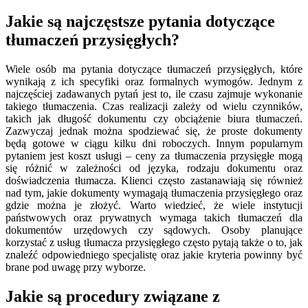
Jakie są najczęstsze pytania dotyczące
tłumaczeń przysięgłych?
Wiele osób ma pytania dotyczące tłumaczeń przysięgłych, które
wynikają z ich specyfiki oraz formalnych wymogów. Jednym z
najczęściej zadawanych pytań jest to, ile czasu zajmuje wykonanie
takiego tłumaczenia. Czas realizacji zależy od wielu czynników,
takich jak długość dokumentu czy obciążenie biura tłumaczeń.
Zazwyczaj jednak można spodziewać się, że proste dokumenty
będą gotowe w ciągu kilku dni roboczych. Innym popularnym
pytaniem jest koszt usługi – ceny za tłumaczenia przysięgłe mogą
się różnić w zależności od języka, rodzaju dokumentu oraz
doświadczenia tłumacza. Klienci często zastanawiają się również
nad tym, jakie dokumenty wymagają tłumaczenia przysięgłego oraz
gdzie można je złożyć. Warto wiedzieć, że wiele instytucji
państwowych oraz prywatnych wymaga takich tłumaczeń dla
dokumentów urzędowych czy sądowych. Osoby planujące
korzystać z usług tłumacza przysięgłego często pytają także o to, jak
znaleźć odpowiedniego specjalistę oraz jakie kryteria powinny być
brane pod uwagę przy wyborze.
Jakie są procedury związane z