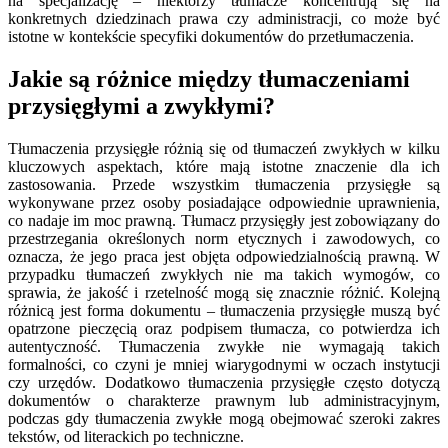
na specjalizację – niektórzy tłumacze koncentrują się na
konkretnych dziedzinach prawa czy administracji, co może być
istotne w kontekście specyfiki dokumentów do przetłumaczenia.
Jakie są różnice między tłumaczeniami
przysięgłymi a zwykłymi?
Tłumaczenia przysięgłe różnią się od tłumaczeń zwykłych w kilku
kluczowych aspektach, które mają istotne znaczenie dla ich
zastosowania. Przede wszystkim tłumaczenia przysięgłe są
wykonywane przez osoby posiadające odpowiednie uprawnienia,
co nadaje im moc prawną. Tłumacz przysięgły jest zobowiązany do
przestrzegania określonych norm etycznych i zawodowych, co
oznacza, że jego praca jest objęta odpowiedzialnością prawną. W
przypadku tłumaczeń zwykłych nie ma takich wymogów, co
sprawia, że jakość i rzetelność mogą się znacznie różnić. Kolejną
różnicą jest forma dokumentu – tłumaczenia przysięgłe muszą być
opatrzone pieczęcią oraz podpisem tłumacza, co potwierdza ich
autentyczność. Tłumaczenia zwykłe nie wymagają takich
formalności, co czyni je mniej wiarygodnymi w oczach instytucji
czy urzędów. Dodatkowo tłumaczenia przysięgłe często dotyczą
dokumentów o charakterze prawnym lub administracyjnym,
podczas gdy tłumaczenia zwykłe mogą obejmować szeroki zakres
tekstów, od literackich po techniczne.