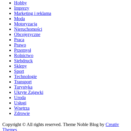
Hobby
Imprezy
Marketing i reklama
Moda
Motoryzacja
Nieruchomości
Obcojęzyczne
Praca
Prawo
Przemysł
Rolnictwo
Siebdruck
Sklepy
Sport
Technologie
Transport
Turystyka
Ukryte Zajawki
Uroda
Usługi
Wnętrza
Zdrowie
Copyright © All rights reserved. Theme Noble Blog by
Creativ
Themes