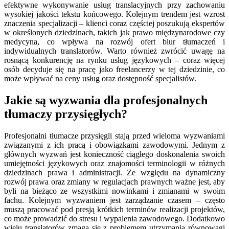
efektywne wykonywanie usług translacyjnych przy zachowaniu
wysokiej jakości tekstu końcowego. Kolejnym trendem jest wzrost
znaczenia specjalizacji – klienci coraz częściej poszukują ekspertów
w określonych dziedzinach, takich jak prawo międzynarodowe czy
medycyna, co wpływa na rozwój ofert biur tłumaczeń i
indywidualnych translatorów. Warto również zwrócić uwagę na
rosnącą konkurencję na rynku usług językowych – coraz więcej
osób decyduje się na pracę jako freelancerzy w tej dziedzinie, co
może wpływać na ceny usług oraz dostępność specjalistów.
Jakie są wyzwania dla profesjonalnych
tłumaczy przysięgłych?
Profesjonalni tłumacze przysięgli stają przed wieloma wyzwaniami
związanymi z ich pracą i obowiązkami zawodowymi. Jednym z
głównych wyzwań jest konieczność ciągłego doskonalenia swoich
umiejętności językowych oraz znajomości terminologii w różnych
dziedzinach prawa i administracji. Ze względu na dynamiczny
rozwój prawa oraz zmiany w regulacjach prawnych ważne jest, aby
byli na bieżąco ze wszystkimi nowinkami i zmianami w swoim
fachu. Kolejnym wyzwaniem jest zarządzanie czasem – często
muszą pracować pod presją krótkich terminów realizacji projektów,
co może prowadzić do stresu i wypalenia zawodowego. Dodatkowo
wielu translatorów zmaga się z problemem utrzymania równowagi