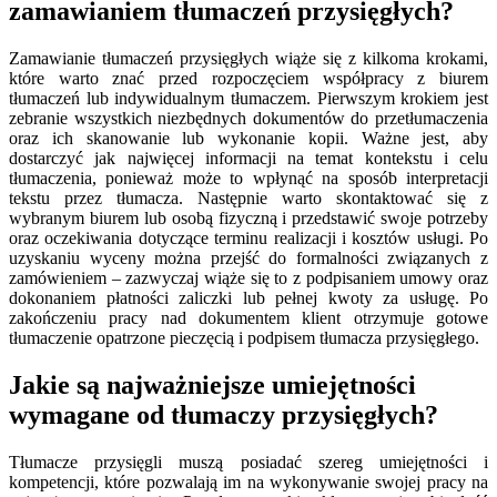
zamawianiem tłumaczeń przysięgłych?
Zamawianie tłumaczeń przysięgłych wiąże się z kilkoma krokami,
które warto znać przed rozpoczęciem współpracy z biurem
tłumaczeń lub indywidualnym tłumaczem. Pierwszym krokiem jest
zebranie wszystkich niezbędnych dokumentów do przetłumaczenia
oraz ich skanowanie lub wykonanie kopii. Ważne jest, aby
dostarczyć jak najwięcej informacji na temat kontekstu i celu
tłumaczenia, ponieważ może to wpłynąć na sposób interpretacji
tekstu przez tłumacza. Następnie warto skontaktować się z
wybranym biurem lub osobą fizyczną i przedstawić swoje potrzeby
oraz oczekiwania dotyczące terminu realizacji i kosztów usługi. Po
uzyskaniu wyceny można przejść do formalności związanych z
zamówieniem – zazwyczaj wiąże się to z podpisaniem umowy oraz
dokonaniem płatności zaliczki lub pełnej kwoty za usługę. Po
zakończeniu pracy nad dokumentem klient otrzymuje gotowe
tłumaczenie opatrzone pieczęcią i podpisem tłumacza przysięgłego.
Jakie są najważniejsze umiejętności
wymagane od tłumaczy przysięgłych?
Tłumacze przysięgli muszą posiadać szereg umiejętności i
kompetencji, które pozwalają im na wykonywanie swojej pracy na