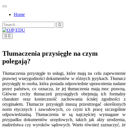
Skip
to
Home
content
Search
for:
OJP EDU
Tłumaczenia przysięgłe na czym
polegają?
Tłumaczenia przysięgłe to usługi, które mają na celu zapewnienie
prawnej wiarygodności dokumentów w różnych językach. Tłumacz
przysięgły to osoba, która posiada odpowiednie uprawnienia nadane
przez państwo, co oznacza, że jej tłumaczenia mają moc prawną.
Główne cechy tłumaczeń przysięgłych obejmują ich formalny
charakter oraz konieczność zachowania ścisłej zgodności z
oryginałem. Tłumacze przysięgli muszą przestrzegać określonych
norm etycznych i zawodowych, co czyni ich pracę szczególnie
odpowiedzialną. Tłumaczenia te są najczęściej wymagane w
przypadku dokumentów urzędowych, takich jak akty urodzenia,
małżeństwa czy wyroków sądowych. Warto również zaznaczyć, że