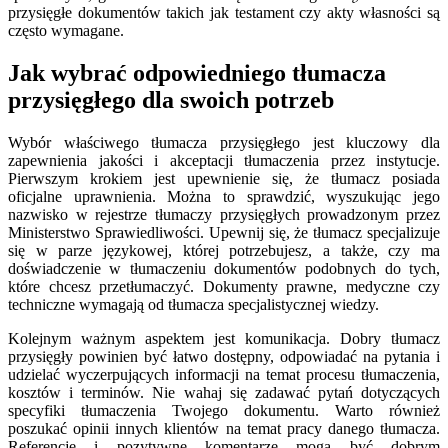
przysięgłe dokumentów takich jak testament czy akty własności są
często wymagane.
Jak wybrać odpowiedniego tłumacza
przysięgłego dla swoich potrzeb
Wybór właściwego tłumacza przysięgłego jest kluczowy dla
zapewnienia jakości i akceptacji tłumaczenia przez instytucje.
Pierwszym krokiem jest upewnienie się, że tłumacz posiada
oficjalne uprawnienia. Można to sprawdzić, wyszukując jego
nazwisko w rejestrze tłumaczy przysięgłych prowadzonym przez
Ministerstwo Sprawiedliwości. Upewnij się, że tłumacz specjalizuje
się w parze językowej, której potrzebujesz, a także, czy ma
doświadczenie w tłumaczeniu dokumentów podobnych do tych,
które chcesz przetłumaczyć. Dokumenty prawne, medyczne czy
techniczne wymagają od tłumacza specjalistycznej wiedzy.
Kolejnym ważnym aspektem jest komunikacja. Dobry tłumacz
przysięgły powinien być łatwo dostępny, odpowiadać na pytania i
udzielać wyczerpujących informacji na temat procesu tłumaczenia,
kosztów i terminów. Nie wahaj się zadawać pytań dotyczących
specyfiki tłumaczenia Twojego dokumentu. Warto również
poszukać opinii innych klientów na temat pracy danego tłumacza.
Referencje i pozytywne komentarze mogą być dobrym