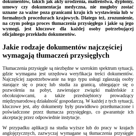
dokumentów, takich jak akty urodzenia, małżeństwa, dyplomy,
umowy czy dokumentacja medyczna, nie mogłoby zostać
uznane za ważne poza granicami kraju ich wystawienia lub w
formalnych procedurach krajowych. Dlatego też, zrozumienie,
na czym polega proces tłumaczenia przysięgłego i jakie są jego
wymogi, jest kluczowe dla każdej osoby potrzebującej
oficjalnego przekładu dokumentów.
Jakie rodzaje dokumentów najczęściej
wymagają tłumaczeń przysięgłych
Tłumaczenia przysięgłe są niezbędne w szerokim spektrum sytuacji,
gdzie wymagana jest urzędowa weryfikacja treści dokumentów.
Najczęściej zapotrzebowanie na tego typu usługi zgłaszają osoby
starające się o pracę lub studia za granicą, ubiegające się o
pozwolenia na pobyt, zawierające związki małżeńskie z
obcokrajowcami, a także przedsiębiorcy prowadzący
międzynarodową działalność gospodarczą. W każdej z tych sytuacji,
kluczowe jest, aby dokumenty były prawidłowo przetłumaczone i
poświadczone przez tłumacza przysięgłego, co gwarantuje ich
akceptację przez odpowiednie instytucje.
W przypadku aplikacji na studia wyższe lub do pracy w krajach
anglojęzycznych, zazwyczaj wymagane są tłumaczenia przysięgłe