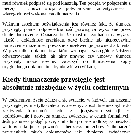
musi również podpisać się pod klauzulą. Ten podpis, w połączeniu z
pieczęcią, stanowi oficjalne potwierdzenie autentyczności i
wiarygodności wykonanego tłumaczenia.
Ważnym aspektem poświadczenia jest również fakt, że tłumacz
przysięgły ponosi odpowiedzialność prawną za wykonane przez
siebie tłumaczenie. Oznacza to, że musi on zadbać o najwyższą
jakość i dokładność przekładu, gdyż błędne lub nieprecyzyjne
tłumaczenie może mieć poważne konsekwencje prawne dla klienta.
W przypadku dokumentów, które wymagają szczególnie ścisłego
odwzorowania, takich jak akty prawne czy umowy, tłumacz
przysięgły może również załączyć do tłumaczenia kopię
oryginalnego dokumentu, aby ułatwić weryfikację.
Kiedy tłumaczenie przysięgłe jest
absolutnie niezbędne w życiu codziennym
W codziennym życiu zdarzają się sytuacje, w których tłumaczenie
przysięgłe jest nie tylko zalecane, ale wręcz absolutnie niezbędne do
załatwienia formalności. Jedną z najczęstszych sytuacji jest
podróżowanie i pobyt za granicą, zwłaszcza w celach formalnych.
Jeśli planujesz podjąć pracę, studia lub po prostu dłużej zamieszkać
w innym kraju, z pewnością będziesz potrzebować tłumaczeń
przysięgłych takich dokumentów jak: dyplomy, świadectwa