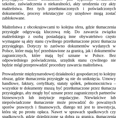
szkolne, zaświadczenia o niekaralności, akty urodzenia czy akty
małżeństwa. Bez tych przetłumaczonych i poświadczonych
dokumentów, procesy rekrutacyjne czy urzędowe mogą zostać
zablokowane.
Małżeństwa z obcokrajowcami to kolejna sfera, gdzie tłumaczenia
przysięgłe odgrywają kluczową rolę. Do zawarcia związku
małżeńskiego z osobą posiadającą inne obywatelstwo często
wymagane są akty stanu cywilnego przetłumaczone przez tłumacza
przysięgłego. Dotyczy to zarówno dokumentów wydanych w
Polsce, które mają być przedstawione za granicą, jak i dokumentów
zagranicznych, które mają być uznane w Polsce. Bez
odpowiedniego poświadczenia, urzędnik stanu cywilnego nie
będzie mógł przeprowadzić procedury zawarcia małżeństwa.
Prowadzenie międzynarodowej działalności gospodarczej to kolejny
obszar, gdzie tłumaczenia przysięgłe są nie do uniknięcia. Umowy
handlowe, faktury, certyfikaty, statuty spółek, pełnomocnictwa –
wszystkie te dokumenty muszą być przetłumaczone przez tłumacza
przysięgłego, aby mogły być uznane przez zagranicznych partnerów
biznesowych lub instytucje regulacyjne. Niewłaściwe lub
niepoświadczone tłumaczenie może prowadzić do poważnych
sporów prawnych i finansowych, dlatego też jest to inwestycja,
która się po prostu opłaca. Nawet w sprawach spadkowych czy
spadkowych, gdzie dziedziczone są dobra za granicą, tłumaczenia