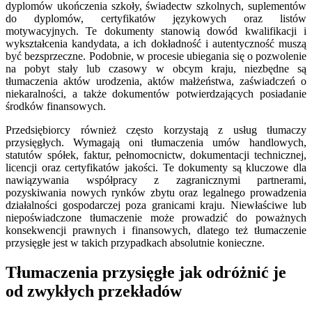
dyplomów ukończenia szkoły, świadectw szkolnych, suplementów
do dyplomów, certyfikatów językowych oraz listów
motywacyjnych. Te dokumenty stanowią dowód kwalifikacji i
wykształcenia kandydata, a ich dokładność i autentyczność muszą
być bezsprzeczne. Podobnie, w procesie ubiegania się o pozwolenie
na pobyt stały lub czasowy w obcym kraju, niezbędne są
tłumaczenia aktów urodzenia, aktów małżeństwa, zaświadczeń o
niekaralności, a także dokumentów potwierdzających posiadanie
środków finansowych.
Przedsiębiorcy również często korzystają z usług tłumaczy
przysięgłych. Wymagają oni tłumaczenia umów handlowych,
statutów spółek, faktur, pełnomocnictw, dokumentacji technicznej,
licencji oraz certyfikatów jakości. Te dokumenty są kluczowe dla
nawiązywania współpracy z zagranicznymi partnerami,
pozyskiwania nowych rynków zbytu oraz legalnego prowadzenia
działalności gospodarczej poza granicami kraju. Niewłaściwe lub
niepoświadczone tłumaczenie może prowadzić do poważnych
konsekwencji prawnych i finansowych, dlatego też tłumaczenie
przysięgłe jest w takich przypadkach absolutnie konieczne.
Tłumaczenia przysięgłe jak odróżnić je
od zwykłych przekładów