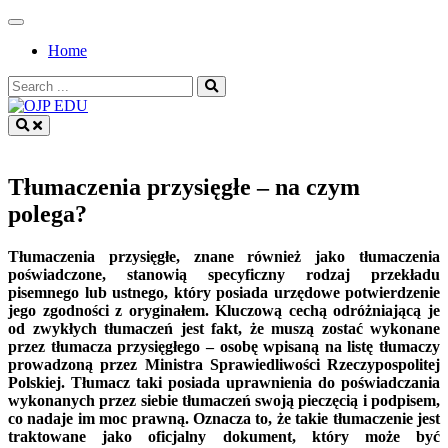
Skip
to
Home
content
Search
for:
OJP EDU
Tłumaczenia przysięgłe – na czym
polega?
Tłumaczenia przysięgłe, znane również jako tłumaczenia
poświadczone, stanowią specyficzny rodzaj przekładu
pisemnego lub ustnego, który posiada urzędowe potwierdzenie
jego zgodności z oryginałem. Kluczową cechą odróżniającą je
od zwykłych tłumaczeń jest fakt, że muszą zostać wykonane
przez tłumacza przysięgłego – osobę wpisaną na listę tłumaczy
prowadzoną przez Ministra Sprawiedliwości Rzeczypospolitej
Polskiej. Tłumacz taki posiada uprawnienia do poświadczania
wykonanych przez siebie tłumaczeń swoją pieczęcią i podpisem,
co nadaje im moc prawną. Oznacza to, że takie tłumaczenie jest
traktowane jako oficjalny dokument, który może być