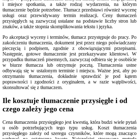
i miejsce spotkania, a także rodzaj wydarzenia, na którym
tłumaczenie będzie potrzebne. Tłumacz przedstawi również wycenę
usługi oraz przewidywany termin realizacji. Ceny tłumaczeń
przysięgłych są zazwyczaj ustalane na podstawie liczby stron lub
znaków, a także stopnia skomplikowania tekstu i języka.
Po akceptacji wyceny i terminów, tłumacz przystępuje do pracy. Po
zakończeniu tłumaczenia, dokument jest przez niego poświadczany
pieczęcią i podpisem, zgodnie z obowiązującymi przepisami.
Następnie, gotowe tłumaczenie jest przekazywane klientowi. W
przypadku tłumaczeń pisemnych, zazwyczaj odbiera się je osobiście
w biurze tłumacza lub otrzymuje pocztą. Tłumaczenia ustne
odbywają się w ustalonym terminie i miejscu. Ważne jest, aby po
otrzymaniu tłumaczenia, dokładnie sprawdzić je pod kątem
poprawności i zgodności z oryginałem, a w razie wątpliwości,
skonsultować się z tłumaczem.
Ile kosztuje tłumaczenie przysięgłe i od
czego zależy jego cena
Cena tłumaczenia przysięgłego jest kwestią, która budzi wiele pytań
u osób potrzebujących tego typu usług. Koszt tłumaczenia
przysięgłego zależy od szeregu czynników, które mogą znacząco
wpłynąć na ostateczną kwotę. Najczęściej stosowaną metodą