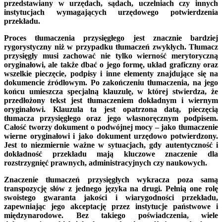
przedstawiany w urzędach, sądach, uczelniach czy innych
instytucjach wymagających urzędowego potwierdzenia
przekładu.
Proces tłumaczenia przysięgłego jest znacznie bardziej
rygorystyczny niż w przypadku tłumaczeń zwykłych. Tłumacz
przysięgły musi zachować nie tylko wierność merytoryczną
oryginałowi, ale także dbać o jego formę, układ graficzny oraz
wszelkie pieczęcie, podpisy i inne elementy znajdujące się na
dokumencie źródłowym. Po zakończeniu tłumaczenia, na jego
końcu umieszcza specjalną klauzulę, w której stwierdza, że
przedłożony tekst jest tłumaczeniem dokładnym i wiernym
oryginałowi. Klauzula ta jest opatrzona datą, pieczęcią
tłumacza przysięgłego oraz jego własnoręcznym podpisem.
Całość tworzy dokument o podwójnej mocy – jako tłumaczenie
wierne oryginałowi i jako dokument urzędowo potwierdzony.
Jest to niezmiernie ważne w sytuacjach, gdy autentyczność i
dokładność przekładu mają kluczowe znaczenie dla
rozstrzygnięć prawnych, administracyjnych czy naukowych.
Znaczenie tłumaczeń przysięgłych wykracza poza samą
transpozycję słów z jednego języka na drugi. Pełnią one rolę
swoistego gwaranta jakości i wiarygodności przekładu,
zapewniając jego akceptację przez instytucje państwowe i
międzynarodowe. Bez takiego poświadczenia, wiele