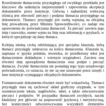
Rozróżnienie tłumaczenia przysięgłego od zwykłego przekładu jest
kluczowe dla uniknięcia nieporozumień i zapewnienia akceptacji
dokumentów przez instytucje. Główną i najbardziej widoczną
różnicą jest obecność pieczęci i podpisu tłumacza przysięgłego na
dokumencie. Tłumacz przysięgły jest osobą wpisaną na oficjalną
listę prowadzoną przez Ministra Sprawiedliwości, co nadaje mu
uprawnienia do poświadczania tłumaczeń. Ta pieczęć zawiera jego
imię i nazwisko, numer wpisu na listę oraz informację o językach, w
których specjalizuje się dany tłumacz.
Kolejną istotną cechą odróżniającą jest specjalna klauzula, którą
tłumacz przysięgły umieszcza na końcu tłumaczenia. Klauzula ta,
napisana w języku polskim, stwierdza, że przedłożony tekst jest
tłumaczeniem dokładnym i wiernym oryginałowi. Zawiera ona
również datę sporządzenia tłumaczenia oraz podpis i pieczęć
tłumacza. Zwykłe tłumaczenia nie posiadają tego typu urzędowego
poświadczenia, co oznacza, że nie są one uznawane przez urzędy i
inne instytucje wymagające oficjalnych dokumentów.
Formatowanie dokumentu również może być wskazówką. Tłumacz
przysięgły stara się zachować układ graficzny oryginału, w tym
rozmieszczenie tekstu, nagłówków, tabel, a także odwzorowanie
pieczęci i podpisów. W przypadku tłumaczeń zwykłych, nacisk
kładziony jest głównie na poprawność językową i merytoryczną,
bez konieczności odwzorowywania wszystkich elementów