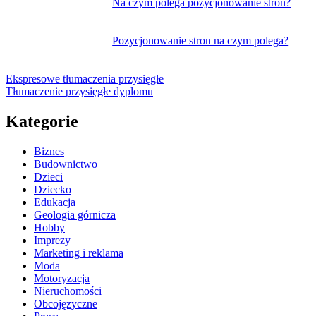
Na czym polega pozycjonowanie stron?
Pozycjonowanie stron na czym polega?
Ekspresowe tłumaczenia przysięgłe
Tłumaczenie przysięgłe dyplomu
Kategorie
Biznes
Budownictwo
Dzieci
Dziecko
Edukacja
Geologia górnicza
Hobby
Imprezy
Marketing i reklama
Moda
Motoryzacja
Nieruchomości
Obcojęzyczne