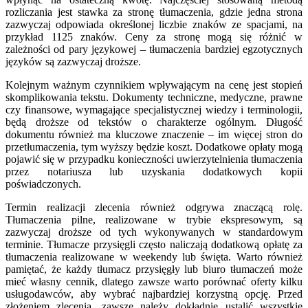
rozliczania jest stawka za stronę tłumaczenia, gdzie jedna strona
zazwyczaj odpowiada określonej liczbie znaków ze spacjami, na
przykład 1125 znaków. Ceny za stronę mogą się różnić w
zależności od pary językowej – tłumaczenia bardziej egzotycznych
języków są zazwyczaj droższe.
Kolejnym ważnym czynnikiem wpływającym na cenę jest stopień
skomplikowania tekstu. Dokumenty techniczne, medyczne, prawne
czy finansowe, wymagające specjalistycznej wiedzy i terminologii,
będą droższe od tekstów o charakterze ogólnym. Długość
dokumentu również ma kluczowe znaczenie – im więcej stron do
przetłumaczenia, tym wyższy będzie koszt. Dodatkowe opłaty mogą
pojawić się w przypadku konieczności uwierzytelnienia tłumaczenia
przez notariusza lub uzyskania dodatkowych kopii
poświadczonych.
Termin realizacji zlecenia również odgrywa znaczącą rolę.
Tłumaczenia pilne, realizowane w trybie ekspresowym, są
zazwyczaj droższe od tych wykonywanych w standardowym
terminie. Tłumacze przysięgli często naliczają dodatkową opłatę za
tłumaczenia realizowane w weekendy lub święta. Warto również
pamiętać, że każdy tłumacz przysięgły lub biuro tłumaczeń może
mieć własny cennik, dlatego zawsze warto porównać oferty kilku
usługodawców, aby wybrać najbardziej korzystną opcję. Przed
złożeniem zlecenia, zawsze należy dokładnie ustalić wszystkie