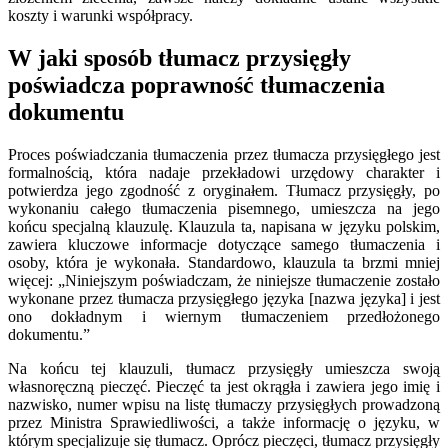
koszty i warunki współpracy.
W jaki sposób tłumacz przysięgły
poświadcza poprawność tłumaczenia
dokumentu
Proces poświadczania tłumaczenia przez tłumacza przysięgłego jest
formalnością, która nadaje przekładowi urzędowy charakter i
potwierdza jego zgodność z oryginałem. Tłumacz przysięgły, po
wykonaniu całego tłumaczenia pisemnego, umieszcza na jego
końcu specjalną klauzulę. Klauzula ta, napisana w języku polskim,
zawiera kluczowe informacje dotyczące samego tłumaczenia i
osoby, która je wykonała. Standardowo, klauzula ta brzmi mniej
więcej: „Niniejszym poświadczam, że niniejsze tłumaczenie zostało
wykonane przez tłumacza przysięgłego języka [nazwa języka] i jest
ono dokładnym i wiernym tłumaczeniem przedłożonego
dokumentu.”
Na końcu tej klauzuli, tłumacz przysięgły umieszcza swoją
własnoręczną pieczęć. Pieczęć ta jest okrągła i zawiera jego imię i
nazwisko, numer wpisu na listę tłumaczy przysięgłych prowadzoną
przez Ministra Sprawiedliwości, a także informację o języku, w
którym specjalizuje się tłumacz. Oprócz pieczęci, tłumacz przysięgły