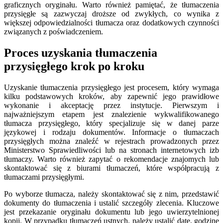
graficznych oryginału. Warto również pamiętać, że tłumaczenia
przysięgłe są zazwyczaj droższe od zwykłych, co wynika z
większej odpowiedzialności tłumacza oraz dodatkowych czynności
związanych z poświadczeniem.
Proces uzyskania tłumaczenia
przysięgłego krok po kroku
Uzyskanie tłumaczenia przysięgłego jest procesem, który wymaga
kilku podstawowych kroków, aby zapewnić jego prawidłowe
wykonanie i akceptację przez instytucje. Pierwszym i
najważniejszym etapem jest znalezienie wykwalifikowanego
tłumacza przysięgłego, który specjalizuje się w danej parze
językowej i rodzaju dokumentów. Informacje o tłumaczach
przysięgłych można znaleźć w rejestrach prowadzonych przez
Ministerstwo Sprawiedliwości lub na stronach internetowych izb
tłumaczy. Warto również zapytać o rekomendacje znajomych lub
skontaktować się z biurami tłumaczeń, które współpracują z
tłumaczami przysięgłymi.
Po wyborze tłumacza, należy skontaktować się z nim, przedstawić
dokumenty do tłumaczenia i ustalić szczegóły zlecenia. Kluczowe
jest przekazanie oryginału dokumentu lub jego uwierzytelnionej
kopii. W przypadku tłumaczeń ustnych, należy ustalić datę, godzinę