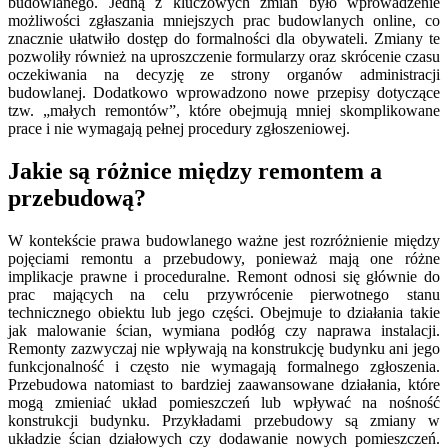
budowlanego. Jedną z kluczowych zmian było wprowadzenie
możliwości zgłaszania mniejszych prac budowlanych online, co
znacznie ułatwiło dostęp do formalności dla obywateli. Zmiany te
pozwoliły również na uproszczenie formularzy oraz skrócenie czasu
oczekiwania na decyzję ze strony organów administracji
budowlanej. Dodatkowo wprowadzono nowe przepisy dotyczące
tzw. „małych remontów”, które obejmują mniej skomplikowane
prace i nie wymagają pełnej procedury zgłoszeniowej.
Jakie są różnice między remontem a
przebudową?
W kontekście prawa budowlanego ważne jest rozróżnienie między
pojęciami remontu a przebudowy, ponieważ mają one różne
implikacje prawne i proceduralne. Remont odnosi się głównie do
prac mających na celu przywrócenie pierwotnego stanu
technicznego obiektu lub jego części. Obejmuje to działania takie
jak malowanie ścian, wymiana podłóg czy naprawa instalacji.
Remonty zazwyczaj nie wpływają na konstrukcję budynku ani jego
funkcjonalność i często nie wymagają formalnego zgłoszenia.
Przebudowa natomiast to bardziej zaawansowane działania, które
mogą zmieniać układ pomieszczeń lub wpływać na nośność
konstrukcji budynku. Przykładami przebudowy są zmiany w
układzie ścian działowych czy dodawanie nowych pomieszczeń.