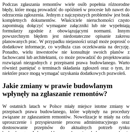
Podczas zgłaszania remontów wiele osób popełnia różnorodne
błędy, które mogą prowadzić do opóźnień w procesie lub nawet do
odrzucenia zgłoszenia. Jednym z najczęstszych problemów jest brak
kompletnych dokumentów. Właściciele nieruchomości często
zapominają dołączyć wymagane załączniki lub nie wypełniają
formularzy zgodnie z obowiązującymi normami. Innym
powszechnym błędem jest niedostateczne opisanie zakresu
planowanych prac. W przypadku niejasności urząd może poprosić o
dodatkowe informacje, co wydłuża czas oczekiwania na decyzję.
Ponadto, wielu inwestorów nie konsultuje swoich planów z
fachowcami lub architektami, co może prowadzić do projektowania
rozwiązań niezgodnych z przepisami prawa budowlanego. Warto
również pamiętać o terminach składania zgłoszeń oraz o tym, że
niektóre prace mogą wymagać uzyskania dodatkowych pozwoleń.
Jakie zmiany w prawie budowlanym
wpłynęły na zgłaszanie remontów?
W ostatnich latach w Polsce miały miejsce istotne zmiany w
przepisach prawa budowlanego, które wpłynęły na procedury
związane ze zgłaszaniem remontów. Nowelizacje te miały na celu
uproszczenie i przyspieszenie procesu administracyjnego oraz
dostosowanie przepisów do aktualnych potrzeb rynku