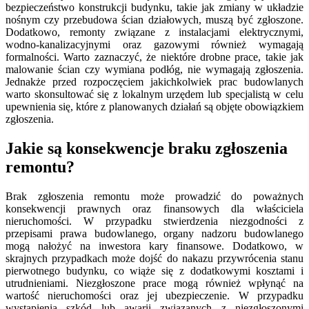
bezpieczeństwo konstrukcji budynku, takie jak zmiany w układzie
nośnym czy przebudowa ścian działowych, muszą być zgłoszone.
Dodatkowo, remonty związane z instalacjami elektrycznymi,
wodno-kanalizacyjnymi oraz gazowymi również wymagają
formalności. Warto zaznaczyć, że niektóre drobne prace, takie jak
malowanie ścian czy wymiana podłóg, nie wymagają zgłoszenia.
Jednakże przed rozpoczęciem jakichkolwiek prac budowlanych
warto skonsultować się z lokalnym urzędem lub specjalistą w celu
upewnienia się, które z planowanych działań są objęte obowiązkiem
zgłoszenia.
Jakie są konsekwencje braku zgłoszenia
remontu?
Brak zgłoszenia remontu może prowadzić do poważnych
konsekwencji prawnych oraz finansowych dla właściciela
nieruchomości. W przypadku stwierdzenia niezgodności z
przepisami prawa budowlanego, organy nadzoru budowlanego
mogą nałożyć na inwestora kary finansowe. Dodatkowo, w
skrajnych przypadkach może dojść do nakazu przywrócenia stanu
pierwotnego budynku, co wiąże się z dodatkowymi kosztami i
utrudnieniami. Niezgłoszone prace mogą również wpłynąć na
wartość nieruchomości oraz jej ubezpieczenie. W przypadku
wystąpienia szkód lub awarii związanych z niezgłoszonymi