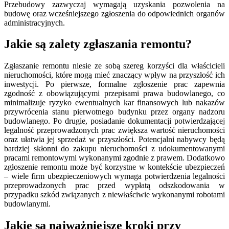
Przebudowy zazwyczaj wymagają uzyskania pozwolenia na
budowę oraz wcześniejszego zgłoszenia do odpowiednich organów
administracyjnych.
Jakie są zalety zgłaszania remontu?
Zgłaszanie remontu niesie ze sobą szereg korzyści dla właścicieli
nieruchomości, które mogą mieć znaczący wpływ na przyszłość ich
inwestycji. Po pierwsze, formalne zgłoszenie prac zapewnia
zgodność z obowiązującymi przepisami prawa budowlanego, co
minimalizuje ryzyko ewentualnych kar finansowych lub nakazów
przywrócenia stanu pierwotnego budynku przez organy nadzoru
budowlanego. Po drugie, posiadanie dokumentacji potwierdzającej
legalność przeprowadzonych prac zwiększa wartość nieruchomości
oraz ułatwia jej sprzedaż w przyszłości. Potencjalni nabywcy będą
bardziej skłonni do zakupu nieruchomości z udokumentowanymi
pracami remontowymi wykonanymi zgodnie z prawem. Dodatkowo
zgłoszenie remontu może być korzystne w kontekście ubezpieczeń
– wiele firm ubezpieczeniowych wymaga potwierdzenia legalności
przeprowadzonych prac przed wypłatą odszkodowania w
przypadku szkód związanych z niewłaściwie wykonanymi robotami
budowlanymi.
Jakie są najważniejsze kroki przy