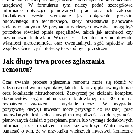
urzędowej. W formularzu tym należy podać szczegółowe
informacje dotyczące planowanych prac oraz ich zakresu.
Dodatkowo często wymagane jest dołączenie projektu
budowlanego lub technicznego, który przedstawia planowane
zmiany w budynku. W przypadku większych inwestycji mogą być
potrzebne również opinie specjalistów, takich jak architekci czy
inżynierowie budowlani. Ważne jest także dostarczenie dowodu
własności nieruchomości oraz ewentualnych zgód sąsiadów lub
współwłaścicieli, jeśli dotyczy to wspólnych przestrzeni.
Jak długo trwa proces zgłaszania
remontu?
Czas trwania procesu zgłaszania remontu może się różnić w
zależności od wielu czynników, takich jak rodzaj planowanych prac
oraz lokalizacja nieruchomości. Zazwyczaj po złożeniu kompletu
dokumentów organ administracji budowlanej ma 30 dni na
rozpatrzenie zgłoszenia i wydanie decyzji. W przypadku
pozytywnej decyzji inwestor może przystąpić do realizacji prac
budowlanych. Jeśli jednak urząd ma wątpliwości co do zgodności
planowanych działań z przepisami prawa lub wymaga dodatkowych
informacji, czas rozpatrzenia może się wydłużyć. Warto również
pamiętać o tym, że w przypadku większych inwestycji konieczne