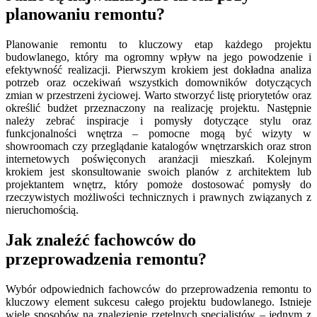
planowaniu remontu?
Planowanie remontu to kluczowy etap każdego projektu
budowlanego, który ma ogromny wpływ na jego powodzenie i
efektywność realizacji. Pierwszym krokiem jest dokładna analiza
potrzeb oraz oczekiwań wszystkich domowników dotyczących
zmian w przestrzeni życiowej. Warto stworzyć listę priorytetów oraz
określić budżet przeznaczony na realizację projektu. Następnie
należy zebrać inspiracje i pomysły dotyczące stylu oraz
funkcjonalności wnętrza – pomocne mogą być wizyty w
showroomach czy przeglądanie katalogów wnętrzarskich oraz stron
internetowych poświęconych aranżacji mieszkań. Kolejnym
krokiem jest skonsultowanie swoich planów z architektem lub
projektantem wnętrz, który pomoże dostosować pomysły do
rzeczywistych możliwości technicznych i prawnych związanych z
nieruchomością.
Jak znaleźć fachowców do
przeprowadzenia remontu?
Wybór odpowiednich fachowców do przeprowadzenia remontu to
kluczowy element sukcesu całego projektu budowlanego. Istnieje
wiele sposobów na znalezienie rzetelnych specjalistów – jednym z