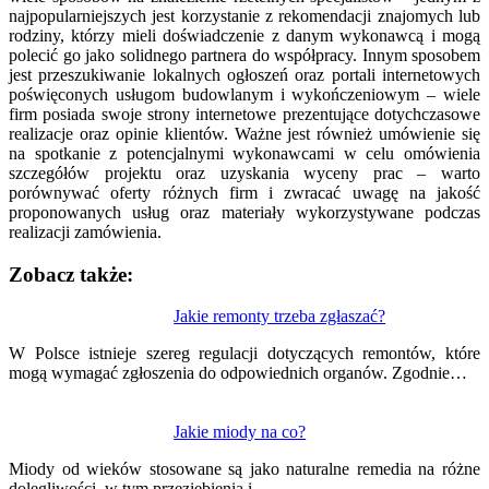
najpopularniejszych jest korzystanie z rekomendacji znajomych lub
rodziny, którzy mieli doświadczenie z danym wykonawcą i mogą
polecić go jako solidnego partnera do współpracy. Innym sposobem
jest przeszukiwanie lokalnych ogłoszeń oraz portali internetowych
poświęconych usługom budowlanym i wykończeniowym – wiele
firm posiada swoje strony internetowe prezentujące dotychczasowe
realizacje oraz opinie klientów. Ważne jest również umówienie się
na spotkanie z potencjalnymi wykonawcami w celu omówienia
szczegółów projektu oraz uzyskania wyceny prac – warto
porównywać oferty różnych firm i zwracać uwagę na jakość
proponowanych usług oraz materiały wykorzystywane podczas
realizacji zamówienia.
Zobacz także:
Nawigacja
Jakie remonty trzeba zgłaszać?
wpisu
W Polsce istnieje szereg regulacji dotyczących remontów, które
mogą wymagać zgłoszenia do odpowiednich organów. Zgodnie…
Jakie miody na co?
Miody od wieków stosowane są jako naturalne remedia na różne
dolegliwości, w tym przeziębienia i…