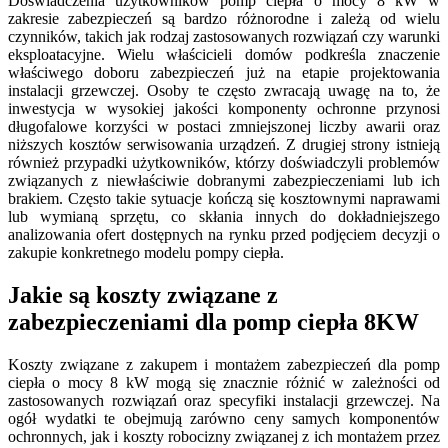
Doświadczenia użytkowników pomp ciepła o mocy 8 kW w
zakresie zabezpieczeń są bardzo różnorodne i zależą od wielu
czynników, takich jak rodzaj zastosowanych rozwiązań czy warunki
eksploatacyjne. Wielu właścicieli domów podkreśla znaczenie
właściwego doboru zabezpieczeń już na etapie projektowania
instalacji grzewczej. Osoby te często zwracają uwagę na to, że
inwestycja w wysokiej jakości komponenty ochronne przynosi
długofalowe korzyści w postaci zmniejszonej liczby awarii oraz
niższych kosztów serwisowania urządzeń. Z drugiej strony istnieją
również przypadki użytkowników, którzy doświadczyli problemów
związanych z niewłaściwie dobranymi zabezpieczeniami lub ich
brakiem. Często takie sytuacje kończą się kosztownymi naprawami
lub wymianą sprzętu, co skłania innych do dokładniejszego
analizowania ofert dostępnych na rynku przed podjęciem decyzji o
zakupie konkretnego modelu pompy ciepła.
Jakie są koszty związane z
zabezpieczeniami dla pomp ciepła 8KW
Koszty związane z zakupem i montażem zabezpieczeń dla pomp
ciepła o mocy 8 kW mogą się znacznie różnić w zależności od
zastosowanych rozwiązań oraz specyfiki instalacji grzewczej. Na
ogół wydatki te obejmują zarówno ceny samych komponentów
ochronnych, jak i koszty robocizny związanej z ich montażem przez