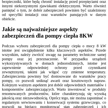
bezpieczniki, które będą chronić instalację przed przepięciami oraz
innymi niekorzystnymi zjawiskami elektrycznymi. Warto również
pamiętać o tym, że dobór zabezpieczeń powinien być uzależniony
od specyfiki instalacji oraz warunków panujących w danym
obiekcie.
Jakie są najważniejsze aspekty
zabezpieczeń dla pompy ciepła 8KW
Podczas wyboru zabezpieczeń dla pompy ciepła o mocy 8 kW
istotne jest uwzględnienie kilku kluczowych aspektów. Przede
wszystkim, należy zwrócić uwagę na parametry techniczne samej
pompy oraz jej przeznaczenie. W przypadku urządzeń
wykorzystywanych w domach jednorodzinnych, istotne jest
zapewnienie odpowiedniej ochrony przed czynnikami
zewnętrznymi, takimi jak wilgoć czy zmienne temperatury.
Zabezpieczenia powinny być dostosowane do warunków pracy
pompy, co pozwoli uniknąć awarii oraz kosztownych napraw.
Kolejnym ważnym aspektem jest dobór odpowiednich materiałów i
komponentów zabezpieczających. Warto inwestować w produkty
renomowanych producentów, które charakteryzują się wysoką
jakością oraz niezawodnością. Oprócz tego, nie można zapominać o
regularnym serwisowaniu i konserwacji systemu grzewczego, co
pozwoli na bieżąco monitorować stan zabezpieczeń i ich