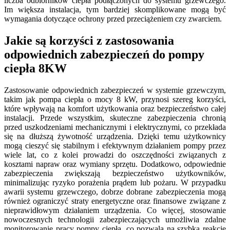
liczba odbiorników ciepła podłączonych do systemu grzewczego.
Im większa instalacja, tym bardziej skomplikowane mogą być
wymagania dotyczące ochrony przed przeciążeniem czy zwarciem.
Jakie są korzyści z zastosowania
odpowiednich zabezpieczeń do pompy
ciepła 8KW
Zastosowanie odpowiednich zabezpieczeń w systemie grzewczym,
takim jak pompa ciepła o mocy 8 kW, przynosi szereg korzyści,
które wpływają na komfort użytkowania oraz bezpieczeństwo całej
instalacji. Przede wszystkim, skuteczne zabezpieczenia chronią
przed uszkodzeniami mechanicznymi i elektrycznymi, co przekłada
się na dłuższą żywotność urządzenia. Dzięki temu użytkownicy
mogą cieszyć się stabilnym i efektywnym działaniem pompy przez
wiele lat, co z kolei prowadzi do oszczędności związanych z
kosztami napraw oraz wymiany sprzętu. Dodatkowo, odpowiednie
zabezpieczenia zwiększają bezpieczeństwo użytkowników,
minimalizując ryzyko porażenia prądem lub pożaru. W przypadku
awarii systemu grzewczego, dobrze dobrane zabezpieczenia mogą
również ograniczyć straty energetyczne oraz finansowe związane z
nieprawidłowym działaniem urządzenia. Co więcej, stosowanie
nowoczesnych technologii zabezpieczających umożliwia zdalne
monitorowanie pracy pompy ciepła, co pozwala na szybką reakcję