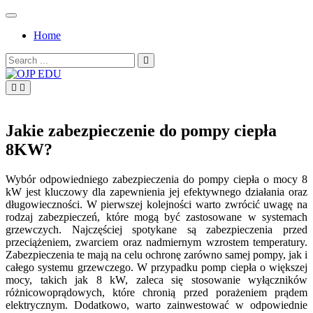
Skip
to
Home
content
Search
for:
OJP EDU
Jakie zabezpieczenie do pompy ciepła
8KW?
Wybór odpowiedniego zabezpieczenia do pompy ciepła o mocy 8
kW jest kluczowy dla zapewnienia jej efektywnego działania oraz
długowieczności. W pierwszej kolejności warto zwrócić uwagę na
rodzaj zabezpieczeń, które mogą być zastosowane w systemach
grzewczych. Najczęściej spotykane są zabezpieczenia przed
przeciążeniem, zwarciem oraz nadmiernym wzrostem temperatury.
Zabezpieczenia te mają na celu ochronę zarówno samej pompy, jak i
całego systemu grzewczego. W przypadku pomp ciepła o większej
mocy, takich jak 8 kW, zaleca się stosowanie wyłączników
różnicowoprądowych, które chronią przed porażeniem prądem
elektrycznym. Dodatkowo, warto zainwestować w odpowiednie