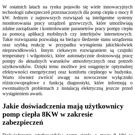
W ostatnich latach na rynku pojawiło się wiele innowacyjnych
technologii zabezpieczeń przeznaczonych dla pomp ciepła o mocy 8
kW. Jednym z najnowszych rozwiązań są inteligentne systemy
monitorowania pracy urządzeń grzewczych, które umożliwiają
zdalne zarządzanie i kontrolowanie parametrów pracy pompy ciepła
za pomocą aplikacji mobilnych czy interfejsów internetowych.
Takie rozwiązania pozwalają na bieżąco śledzenie stanu urządzenia
oraz szybką reakcję w przypadku wystąpienia jakichkolwiek
nieprawidłowości. Innym ciekawym rozwiązaniem są czujniki
temperatury i wilgotności, które automatycznie dostosowują pracę
pompy do aktualnych warunków atmosferycznych oraz potrzeb
użytkowników. Dzięki temu możliwe jest osiągnięcie optymalnej
efektywności energetycznej oraz komfortu cieplnego w budynku.
Warto również zwrócić uwagę na nowoczesne wyłączniki
różnicowoprądowe z funkcją diagnostyki, które informują o
ewentualnych problemach z instalacją elektryczną jeszcze przed
wystąpieniem awarii.
Jakie doświadczenia mają użytkownicy
pomp ciepła 8KW w zakresie
zabezpieczeń