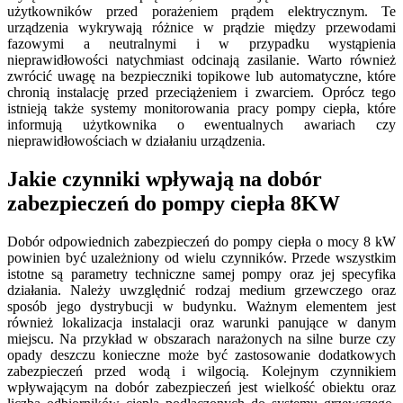
użytkowników przed porażeniem prądem elektrycznym. Te
urządzenia wykrywają różnice w prądzie między przewodami
fazowymi a neutralnymi i w przypadku wystąpienia
nieprawidłowości natychmiast odcinają zasilanie. Warto również
zwrócić uwagę na bezpieczniki topikowe lub automatyczne, które
chronią instalację przed przeciążeniem i zwarciem. Oprócz tego
istnieją także systemy monitorowania pracy pompy ciepła, które
informują użytkownika o ewentualnych awariach czy
nieprawidłowościach w działaniu urządzenia.
Jakie czynniki wpływają na dobór
zabezpieczeń do pompy ciepła 8KW
Dobór odpowiednich zabezpieczeń do pompy ciepła o mocy 8 kW
powinien być uzależniony od wielu czynników. Przede wszystkim
istotne są parametry techniczne samej pompy oraz jej specyfika
działania. Należy uwzględnić rodzaj medium grzewczego oraz
sposób jego dystrybucji w budynku. Ważnym elementem jest
również lokalizacja instalacji oraz warunki panujące w danym
miejscu. Na przykład w obszarach narażonych na silne burze czy
opady deszczu konieczne może być zastosowanie dodatkowych
zabezpieczeń przed wodą i wilgocią. Kolejnym czynnikiem
wpływającym na dobór zabezpieczeń jest wielkość obiektu oraz