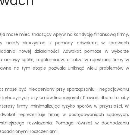
awach
zja może mieć znaczący wpływ na kondycję finansową firmy,
edy należy skorzystać z pomocy adwokata w sprawach
ładania nowej działalności. Adwokat pomoże w wyborze
u umowy spółki, regulaminów, a także w rejestracji firmy w
prawne na tym etapie pozwala uniknąć wielu problemów w
t może być nieoceniony przy sporządzaniu i negocjowaniu
ybucyjnych czy umów licencyjnych. Prawnik dba o to, aby
nteresy firmy, minimalizując ryzyko sporów w przyszłości. W
adwokat reprezentuje firmę w postępowaniach sądowych,
zystniejszego rozwiązania. Pomaga również w dochodzeniu
uzasadnionymi roszczeniami.