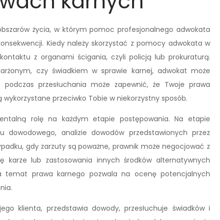
awach karnych
h obszarów życia, w którym pomoc profesjonalnego adwokata
konsekwencji. Kiedy należy skorzystać z pomocy adwokata w
taktu z organami ścigania, czyli policją lub prokuraturą.
skarżonym, czy świadkiem w sprawie karnej, adwokat może
ść podczas przesłuchania może zapewnić, że Twoje prawa
 wykorzystane przeciwko Tobie w niekorzystny sposób.
talną rolę na każdym etapie postępowania. Na etapie
 dowodowego, analizie dowodów przedstawionych przez
rzypadku, gdy zarzuty są poważne, prawnik może negocjować z
ę karze lub zastosowania innych środków alternatywnych
 temat prawa karnego pozwala na ocenę potencjalnych
nia.
go klienta, przedstawia dowody, przesłuchuje świadków i