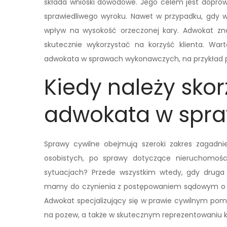
składa wnioski dowodowe. Jego celem jest doprowa
sprawiedliwego wyroku. Nawet w przypadku, gdy w
wpływ na wysokość orzeczonej kary. Adwokat zna 
skutecznie wykorzystać na korzyść klienta. Wa
adwokata w sprawach wykonawczych, na przykład p
Kiedy należy sko
adwokata w spra
Sprawy cywilne obejmują szeroki zakres zagadni
osobistych, po sprawy dotyczące nieruchomośc
sytuacjach? Przede wszystkim wtedy, gdy druga 
mamy do czynienia z postępowaniem sądowym o z
Adwokat specjalizujący się w prawie cywilnym pom
na pozew, a także w skutecznym reprezentowaniu k