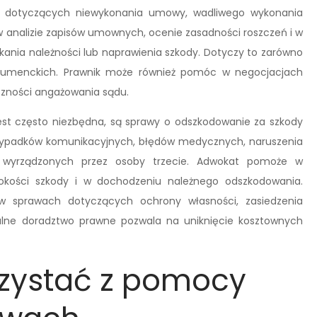
d dotyczących niewykonania umowy, wadliwego wykonania
analizie zapisów umownych, ocenie zasadności roszczeń i w
ania należności lub naprawienia szkody. Dotyczy to zarówno
sumenckich. Prawnik może również pomóc w negocjacjach
zności angażowania sądu.
t często niezbędna, są sprawy o odszkodowanie za szkody
wypadków komunikacyjnych, błędów medycznych, naruszenia
ód wyrządzonych przez osoby trzecie. Adwokat pomoże w
okości szkody i w dochodzeniu należnego odszkodowania.
w sprawach dotyczących ochrony własności, zasiedzenia
nalne doradztwo prawne pozwala na uniknięcie kosztownych
rzystać z pomocy