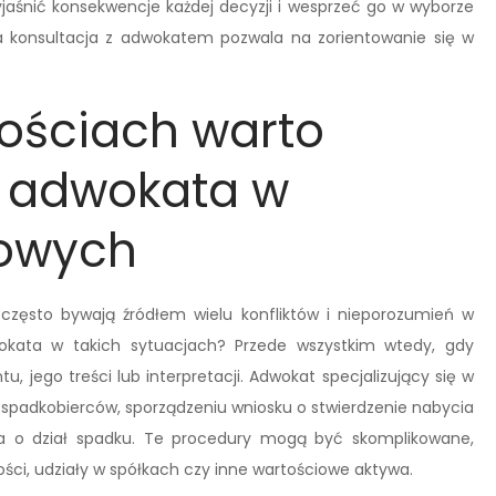
yjaśnić konsekwencje każdej decyzji i wesprzeć go w wyborze
wsza konsultacja z adwokatem pozwala na zorientowanie się w
nościach warto
 adwokata w
owych
często bywają źródłem wielu konfliktów i nieporozumień w
wokata w takich sytuacjach? Przede wszystkim wtedy, gdy
, jego treści lub interpretacji. Adwokat specjalizujący się w
padkobierców, sporządzeniu wniosku o stwierdzenie nabycia
a o dział spadku. Te procedury mogą być skomplikowane,
ci, udziały w spółkach czy inne wartościowe aktywa.