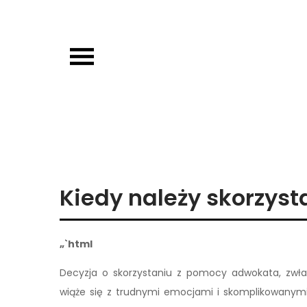
Skip
to
content
OJP EDU
Kiedy należy skorzys
„`html
Decyzja o skorzystaniu z pomocy adwokata, zwłas
wiąże się z trudnymi emocjami i skomplikowanymi