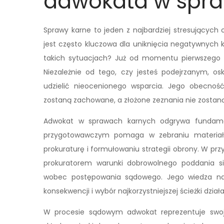
adwokata w spr
Sprawy karne to jeden z najbardziej stresującyc
jest często kluczowa dla uniknięcia negatywnych 
takich sytuacjach? Już od momentu pierwszego kon
Niezależnie od tego, czy jesteś podejrzanym, o
udzielić nieocenionego wsparcia. Jego obecno
zostaną zachowane, a złożone zeznania nie zostaną
Adwokat w sprawach karnych odgrywa fundamen
przygotowawczym pomaga w zebraniu materiału
prokuraturę i formułowaniu strategii obrony. W p
prokuratorem warunki dobrowolnego poddania si
wobec postępowania sądowego. Jego wiedza na
konsekwencji i wybór najkorzystniejszej ścieżki działa
W procesie sądowym adwokat reprezentuje swoje