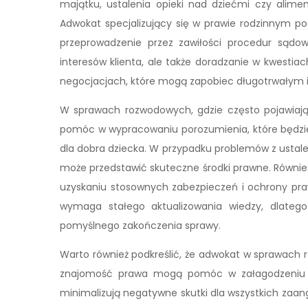
majątku, ustalenia opieki nad dziećmi czy alimen
Adwokat specjalizujący się w prawie rodzinnym po
przeprowadzenie przez zawiłości procedur sądow
interesów klienta, ale także doradzanie w kwesti
negocjacjach, które mogą zapobiec długotrwałym
W sprawach rozwodowych, gdzie często pojawiają 
pomóc w wypracowaniu porozumienia, które będzie 
dla dobra dziecka. W przypadku problemów z usta
może przedstawić skuteczne środki prawne. Równ
uzyskaniu stosownych zabezpieczeń i ochrony praw
wymaga stałego aktualizowania wiedzy, dlatego
pomyślnego zakończenia sprawy.
Warto również podkreślić, że adwokat w sprawach r
znajomość prawa mogą pomóc w załagodzeniu ko
minimalizują negatywne skutki dla wszystkich zaang