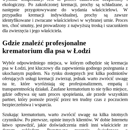
ekologiczny. Po zakończonej kremacji, prochy są schładzane, a
następnie przygotowywane do wydania właścicielowi. W
przypadku kremacji indywidualnej, prochy są zawsze
identyfikowane i zwracane właścicielowi w wybranej urnie. Proces
ten, choć smutny, jest prowadzony z najwyższą troską i szacunkiem
dla zwierzęcia i jego właściciela.
Gdzie znaleźć profesjonalne
krematorium dla psa w Łodzi
Wybór odpowiedniego miejsca, w którym odbędzie się kremacja
psa w Łodzi, jest kluczowy dla zapewnienia godnego pożegnania z
ukochanym pupilem. Na rynku dostępnych jest kilka podmiotów
oferujących usługi kremacji zwierząt, jednak warto zwrócić uwagę
na te, które wyróżniają się profesjonalizmem, empatią i
transparentnością działań. Zaufane krematorium to nie tylko miejsce,
gdzie odbywa się sam proces spopielania, ale przede wszystkim
partner, który pomoże przejść przez ten trudny czas z poczuciem
bezpieczeństwa i wsparcia.
Szukając krematorium, warto zwrócić uwagę na kilka istotnych
czynników. Po pierwsze, opinie innych klientów. W dobie Internetu
łatwo sprawdzić, jakie doświadczenia mieli inni właściciele ze