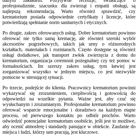
danym zakładem. Pozytywne recenzje, świadczące o
profesjonalizmie, szacunku dla zwierząt i empatii obsługi, są
najlepszą rekomendacją. Warto również sprawdzić, czy
krematorium posiada odpowiednie certyfikaty i licencje, które
potwierdzają spełnianie norm sanitarnych i etycznych.
Po drugie, zakres oferowanych usług. Dobre krematorium powinno
oferować nie tylko samą kremację, ale również szeroki wybór
akcesoriów pogrzebowych, takich jak urny o różnorodnych
kształtach, materiałach i rozmiarach. Często dostępne są również
usługi dodatkowe, jak transport zwłok zwierzęcia z domu do
krematorium, organizacja ceremonii pożegnalnej czy też pomoc w
formalnościach. Im szerszy zakres usług, tym łatwiej jest
zorganizować wszystko w jednym miejscu, co jest niezwykle
pomocne w stresującej sytuacji.
Po trzecie, podejście do klienta. Pracownicy krematorium powinni
wykazywać się zrozumieniem, cierpliwością i gotowością do
odpowiedzi na wszelkie pytania. Ważne jest, aby czuć się
wysłuchanym i zrozumianym. Profesjonalne krematorium powinno
oferować wsparcie emocjonalne i doradztwo na każdym etapie
procesu, od pierwszego kontaktu po odbiór prochów. Warto
odwiedzić potencjalne krematorium osobiście, jeśli jest to możliwe,
aby ocenić atmosferę i standardy panujące w obiekcie. Zaufanie do
miejsca i ludzi, którzy tam pracują, jest kluczowe.