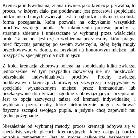
Kremacja indywidualna, znana również jako kremacja prywatna, to
proces, w którym ciało psa poddawane jest procesowi spopielania
oddzielnie od innych zwierząt. Jest to najbardziej intymna i osobista
forma pożegnania, która pozwala na odzyskanie wszystkich
prochów swojego pupila. Po zakończeniu procesu, prochy są
starannie zbierane i umieszczane w wybranej przez właściciela
urnie. Ta metoda jest często wybierana przez osoby, które pragną
mieć fizyczną pamiątkę po swoim zwierzęciu, którą będą mogły
przechowywać w domu, na przykład na honorowym miejscu, lub
rozsypać w specjalnym dla nich miejscu.
Z kolei kremacja zbiorowa polega na spopielaniu kilku zwierząt
jednocześnie. W tym przypadku zazwyczaj nie ma możliwości
odzyskania indywidualnych prochów. Prochy zwierząt
poddawanych kremacji zbiorowej są zazwyczaj rozsypywane w
specjalnie wyznaczonym miejscu przez krematorium lub
przekazywane do utylizacji zgodnie z obowiązującymi przepisami.
Jest to opcja zazwyczaj tańsza od kremacji indywidualnej i
wybierana przez osoby, które niekoniecznie pragną zachować
fizyczne szczątki swojego pupila, a jedynie chcą zapewnić mu
godne pożegnanie.
Niezależnie od wybranej metody, proces kremacji odbywa się w
specjalistycznych piecach kremacyjnych, które osiągają bardzo
wysokie temperatury. Jest to proces całkowicie bezpieczny i