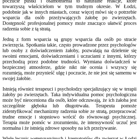
poczucie pustki i osamotnienia to naturalne reakcje, które
towarzyszą właścicielom w tym trudnym okresie. W Łodzi,
podobnie jak w innych miastach, coraz więcej mówi się o potrzebie
wsparcia dla osób przeżywających żałobę po zwierzętach.
Dostępność profesjonalnej pomocy może znacząco ułatwić proces
radzenia sobie z tą stratą.
Jedną z form wsparcia są grupy wsparcia dla osób po stracie
zwierzęcia. Spotkania takie, często prowadzone przez psychologów
lub osoby z doświadczeniem żałoby, pozwalają na dzielenie się
swoimi emocjami, doświadczeniami i uczuciami z innymi, którzy
przechodzą przez podobne trudności. Wymiana doświadczeń w
bezpiecznej atmosferze, gdzie nikt nie ocenia i wszyscy się
rozumieją, może przynieść ulgę i poczucie, że nie jest się samemu w
swojej żałobie.
Istnieją również terapeuci i psycholodzy specjalizujący się w terapii
żałoby po zwierzętach. Taka indywidualna pomoc psychologiczna
może być nieoceniona dla osób, które odczuwają, że ich żałoba jest
szczególnie głęboka lub długotrwała. Terapeuta pomoże
zidentyfikować mechanizmy radzenia sobie ze stratą, przepracować
trudne emocje i stopniowo wrócić do równowagi psychicznej.
Terapia może pomóc w zrozumieniu, że intensywność uczuć jest
normalna i że istnieją zdrowe sposoby na ich przeżywanie.
Wiele lecznic weterynaryjnych i krematoriów dla zwierząt w Łodzi