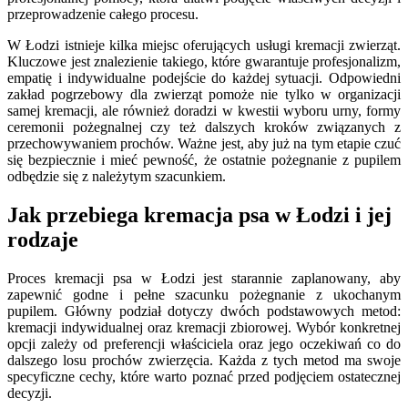
przeprowadzenie całego procesu.
W Łodzi istnieje kilka miejsc oferujących usługi kremacji zwierząt.
Kluczowe jest znalezienie takiego, które gwarantuje profesjonalizm,
empatię i indywidualne podejście do każdej sytuacji. Odpowiedni
zakład pogrzebowy dla zwierząt pomoże nie tylko w organizacji
samej kremacji, ale również doradzi w kwestii wyboru urny, formy
ceremonii pożegnalnej czy też dalszych kroków związanych z
przechowywaniem prochów. Ważne jest, aby już na tym etapie czuć
się bezpiecznie i mieć pewność, że ostatnie pożegnanie z pupilem
odbędzie się z należytym szacunkiem.
Jak przebiega kremacja psa w Łodzi i jej
rodzaje
Proces kremacji psa w Łodzi jest starannie zaplanowany, aby
zapewnić godne i pełne szacunku pożegnanie z ukochanym
pupilem. Główny podział dotyczy dwóch podstawowych metod:
kremacji indywidualnej oraz kremacji zbiorowej. Wybór konkretnej
opcji zależy od preferencji właściciela oraz jego oczekiwań co do
dalszego losu prochów zwierzęcia. Każda z tych metod ma swoje
specyficzne cechy, które warto poznać przed podjęciem ostatecznej
decyzji.