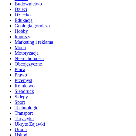
Budownictwo
Dzieci
Dziecko
Edukacja
Geologia górnicza
Hobby
Imprezy
Marketing i reklama
Moda
Motoryzacja
Nieruchomości
Obcojęzyczne
Praca
Prawo
Przemysł
Rolnictwo
Siebdruck
Sklepy
Sport
Technologie
Transport
Turystyka
Ukryte Zajawki
Uroda
Usługi