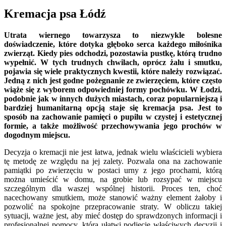
Kremacja psa Łódź
Utrata wiernego towarzysza to niezwykle bolesne
doświadczenie, które dotyka głęboko serca każdego miłośnika
zwierząt. Kiedy pies odchodzi, pozostawia pustkę, którą trudno
wypełnić. W tych trudnych chwilach, oprócz żalu i smutku,
pojawia się wiele praktycznych kwestii, które należy rozwiązać.
Jedną z nich jest godne pożegnanie ze zwierzęciem, które często
wiąże się z wyborem odpowiedniej formy pochówku. W Łodzi,
podobnie jak w innych dużych miastach, coraz popularniejszą i
bardziej humanitarną opcją staje się kremacja psa. Jest to
sposób na zachowanie pamięci o pupilu w czystej i estetycznej
formie, a także możliwość przechowywania jego prochów w
dogodnym miejscu.
Decyzja o kremacji nie jest łatwa, jednak wielu właścicieli wybiera
tę metodę ze względu na jej zalety. Pozwala ona na zachowanie
pamiątki po zwierzęciu w postaci urny z jego prochami, którą
można umieścić w domu, na grobie lub rozsypać w miejscu
szczególnym dla waszej wspólnej historii. Proces ten, choć
nacechowany smutkiem, może stanowić ważny element żałoby i
pozwolić na spokojne przepracowanie straty. W obliczu takiej
sytuacji, ważne jest, aby mieć dostęp do sprawdzonych informacji i
profesjonalnej pomocy, która ułatwi podjęcie właściwych decyzji i