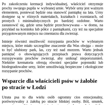
Po zakończeniu kremacji indywidualnej, właściciel otrzymuje
prochy swojego pupila w wybranej urnie. Wybór urny jest ważnym
elementem, ponieważ będzie ona stanowić pamiątkę na lata. Urny
dostępne są w różnych materiałach, kształtach i rozmiarach, od
prostych i minimalistycznych po bardziej ozdobne. Warto
zastanowić się, gdzie urna będzie przechowywana – w domu, na
przykład na kominku lub półce z pamiątkami, czy też na specjalnie
przygotowanym miejscu na cmentarzu dla zwierząt.
Istnieje również możliwość rozsypania prochów w wybranym
miejscu, które miało szczególne znaczenie dla Was obojga – może
to być ulubiony park, las, czy też nad morzem. Warto jednak
pamiętać o obowiązujących przepisach prawa dotyczących
rozsypywania prochów zwierząt, aby uniknąć nieporozumień.
Niektóre krematoria oferują również specjalne pojemniki lub
biodegradowalne urny, które umożliwiają bezpieczne i ekologiczne
rozsypanie prochów.
Wsparcie dla właścicieli psów w żałobie
po stracie w Łodzi
Utrata psa to dla wielu osób ogromny cios emocjonalny,
porównywalny z żałobą po stracie bliskiej osoby. Ból, smutek,