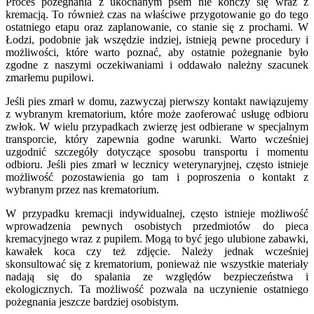
Proces pożegnania z ukochanym psem nie kończy się wraz z
kremacją. To również czas na właściwe przygotowanie go do tego
ostatniego etapu oraz zaplanowanie, co stanie się z prochami. W
Łodzi, podobnie jak wszędzie indziej, istnieją pewne procedury i
możliwości, które warto poznać, aby ostatnie pożegnanie było
zgodne z naszymi oczekiwaniami i oddawało należny szacunek
zmarłemu pupilowi.
Jeśli pies zmarł w domu, zazwyczaj pierwszy kontakt nawiązujemy
z wybranym krematorium, które może zaoferować usługę odbioru
zwłok. W wielu przypadkach zwierzę jest odbierane w specjalnym
transporcie, który zapewnia godne warunki. Warto wcześniej
uzgodnić szczegóły dotyczące sposobu transportu i momentu
odbioru. Jeśli pies zmarł w lecznicy weterynaryjnej, często istnieje
możliwość pozostawienia go tam i poproszenia o kontakt z
wybranym przez nas krematorium.
W przypadku kremacji indywidualnej, często istnieje możliwość
wprowadzenia pewnych osobistych przedmiotów do pieca
kremacyjnego wraz z pupilem. Mogą to być jego ulubione zabawki,
kawałek koca czy też zdjęcie. Należy jednak wcześniej
skonsultować się z krematorium, ponieważ nie wszystkie materiały
nadają się do spalania ze względów bezpieczeństwa i
ekologicznych. Ta możliwość pozwala na uczynienie ostatniego
pożegnania jeszcze bardziej osobistym.