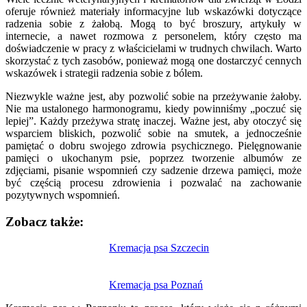
oferuje również materiały informacyjne lub wskazówki dotyczące
radzenia sobie z żałobą. Mogą to być broszury, artykuły w
internecie, a nawet rozmowa z personelem, który często ma
doświadczenie w pracy z właścicielami w trudnych chwilach. Warto
skorzystać z tych zasobów, ponieważ mogą one dostarczyć cennych
wskazówek i strategii radzenia sobie z bólem.
Niezwykle ważne jest, aby pozwolić sobie na przeżywanie żałoby.
Nie ma ustalonego harmonogramu, kiedy powinniśmy „poczuć się
lepiej”. Każdy przeżywa stratę inaczej. Ważne jest, aby otoczyć się
wsparciem bliskich, pozwolić sobie na smutek, a jednocześnie
pamiętać o dobru swojego zdrowia psychicznego. Pielęgnowanie
pamięci o ukochanym psie, poprzez tworzenie albumów ze
zdjęciami, pisanie wspomnień czy sadzenie drzewa pamięci, może
być częścią procesu zdrowienia i pozwalać na zachowanie
pozytywnych wspomnień.
Zobacz także:
Nawigacja
Kremacja psa Szczecin
wpisu
Kremacja psa Poznań