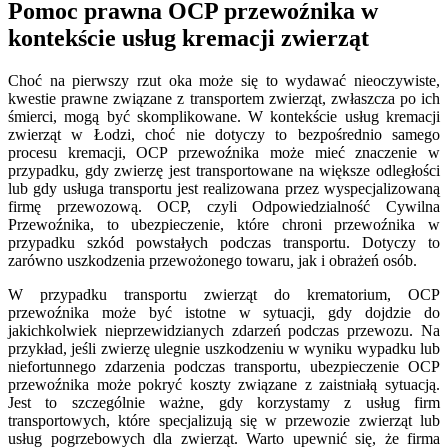
Pomoc prawna OCP przewoźnika w
kontekście usług kremacji zwierząt
Choć na pierwszy rzut oka może się to wydawać nieoczywiste,
kwestie prawne związane z transportem zwierząt, zwłaszcza po ich
śmierci, mogą być skomplikowane. W kontekście usług kremacji
zwierząt w Łodzi, choć nie dotyczy to bezpośrednio samego
procesu kremacji, OCP przewoźnika może mieć znaczenie w
przypadku, gdy zwierzę jest transportowane na większe odległości
lub gdy usługa transportu jest realizowana przez wyspecjalizowaną
firmę przewozową. OCP, czyli Odpowiedzialność Cywilna
Przewoźnika, to ubezpieczenie, które chroni przewoźnika w
przypadku szkód powstałych podczas transportu. Dotyczy to
zarówno uszkodzenia przewożonego towaru, jak i obrażeń osób.
W przypadku transportu zwierząt do krematorium, OCP
przewoźnika może być istotne w sytuacji, gdy dojdzie do
jakichkolwiek nieprzewidzianych zdarzeń podczas przewozu. Na
przykład, jeśli zwierzę ulegnie uszkodzeniu w wyniku wypadku lub
niefortunnego zdarzenia podczas transportu, ubezpieczenie OCP
przewoźnika może pokryć koszty związane z zaistniałą sytuacją.
Jest to szczególnie ważne, gdy korzystamy z usług firm
transportowych, które specjalizują się w przewozie zwierząt lub
usług pogrzebowych dla zwierząt. Warto upewnić się, że firma