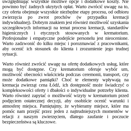
uwzględniając wszystkie możliwe opcje i dodatkowe koszty. Nie
powinno być żadnych ukrytych opłat. Warto zwrócić uwagę na to,
czy oferta obejmuje wszystkie niezbędne etapy procesu, od odbioru
zwierzęcia po zwrot prochów (w przypadku kremacji
indywidualnej). Dobrym znakiem jest również możliwość uzyskania
szczegółowych informacji na temat procesu kremacji, standardów
higienicznych i etycznych stosowanych w krematorium.
Profesjonalne i empatyczne podejście personelu jest nieocenione.
Warto zadzwonić do kilku miejsc i porozmawiać z pracownikami,
aby ocenić ich stosunek do klienta i zrozumienie jego trudnej
sytuacji.
Warto również zwrócić uwagę na ofertę dodatkowych usług, które
mogą być dostępne. Czy krematorium oferuje wybór urn,
możliwość obecności właściciela podczas ceremonii, transport, czy
może dodatkowe pamiątki? Choć te elementy wpływają na
kremacja zwierząt cena Łódź, ich dostępność może świadczyć o
kompleksowości oferty i dbałości o indywidualne potrzeby klienta.
Warto również zapytać o możliwość wizyty w krematorium przed
podjęciem ostatecznej decyzji, aby osobiście ocenić warunki i
atmosferę miejsca. Pamiętajmy, że wybieramy miejsce, które ma
pomóc nam przejść przez jeden z najtrudniejszych momentów w
relacji z naszym zwierzęciem, dlatego zaufanie i poczucie
bezpieczeństwa są kluczowe.