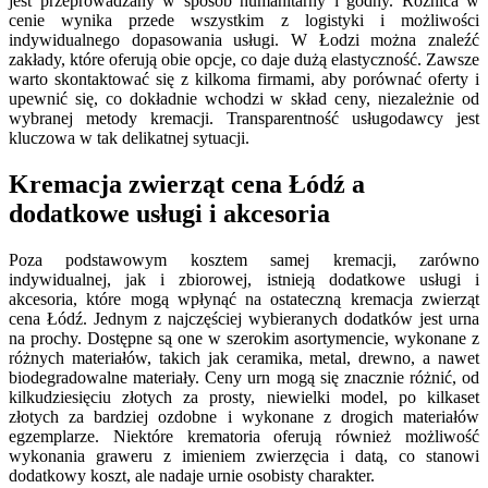
jest przeprowadzany w sposób humanitarny i godny. Różnica w
cenie wynika przede wszystkim z logistyki i możliwości
indywidualnego dopasowania usługi. W Łodzi można znaleźć
zakłady, które oferują obie opcje, co daje dużą elastyczność. Zawsze
warto skontaktować się z kilkoma firmami, aby porównać oferty i
upewnić się, co dokładnie wchodzi w skład ceny, niezależnie od
wybranej metody kremacji. Transparentność usługodawcy jest
kluczowa w tak delikatnej sytuacji.
Kremacja zwierząt cena Łódź a
dodatkowe usługi i akcesoria
Poza podstawowym kosztem samej kremacji, zarówno
indywidualnej, jak i zbiorowej, istnieją dodatkowe usługi i
akcesoria, które mogą wpłynąć na ostateczną kremacja zwierząt
cena Łódź. Jednym z najczęściej wybieranych dodatków jest urna
na prochy. Dostępne są one w szerokim asortymencie, wykonane z
różnych materiałów, takich jak ceramika, metal, drewno, a nawet
biodegradowalne materiały. Ceny urn mogą się znacznie różnić, od
kilkudziesięciu złotych za prosty, niewielki model, po kilkaset
złotych za bardziej ozdobne i wykonane z drogich materiałów
egzemplarze. Niektóre krematoria oferują również możliwość
wykonania graweru z imieniem zwierzęcia i datą, co stanowi
dodatkowy koszt, ale nadaje urnie osobisty charakter.