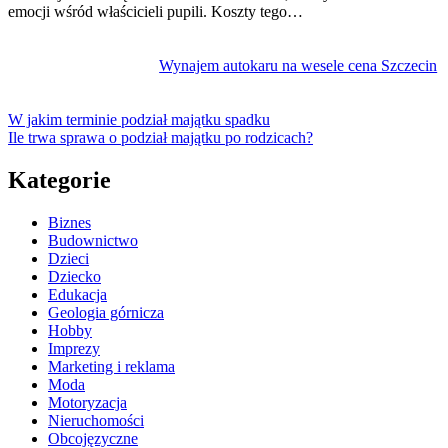
emocji wśród właścicieli pupili. Koszty tego…
Wynajem autokaru na wesele cena Szczecin
W jakim terminie podział majątku spadku
Ile trwa sprawa o podział majątku po rodzicach?
Kategorie
Biznes
Budownictwo
Dzieci
Dziecko
Edukacja
Geologia górnicza
Hobby
Imprezy
Marketing i reklama
Moda
Motoryzacja
Nieruchomości
Obcojęzyczne