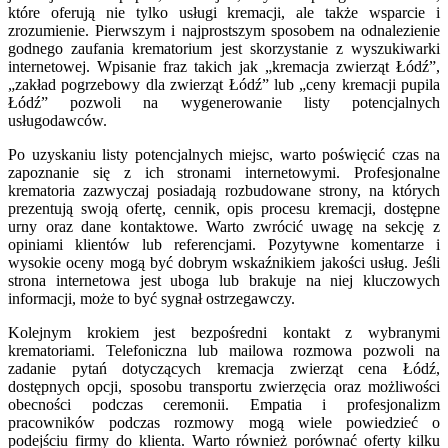
które oferują nie tylko usługi kremacji, ale także wsparcie i
zrozumienie. Pierwszym i najprostszym sposobem na odnalezienie
godnego zaufania krematorium jest skorzystanie z wyszukiwarki
internetowej. Wpisanie fraz takich jak „kremacja zwierząt Łódź”,
„zakład pogrzebowy dla zwierząt Łódź” lub „ceny kremacji pupila
Łódź” pozwoli na wygenerowanie listy potencjalnych
usługodawców.
Po uzyskaniu listy potencjalnych miejsc, warto poświęcić czas na
zapoznanie się z ich stronami internetowymi. Profesjonalne
krematoria zazwyczaj posiadają rozbudowane strony, na których
prezentują swoją ofertę, cennik, opis procesu kremacji, dostępne
urny oraz dane kontaktowe. Warto zwrócić uwagę na sekcję z
opiniami klientów lub referencjami. Pozytywne komentarze i
wysokie oceny mogą być dobrym wskaźnikiem jakości usług. Jeśli
strona internetowa jest uboga lub brakuje na niej kluczowych
informacji, może to być sygnał ostrzegawczy.
Kolejnym krokiem jest bezpośredni kontakt z wybranymi
krematoriami. Telefoniczna lub mailowa rozmowa pozwoli na
zadanie pytań dotyczących kremacja zwierząt cena Łódź,
dostępnych opcji, sposobu transportu zwierzęcia oraz możliwości
obecności podczas ceremonii. Empatia i profesjonalizm
pracowników podczas rozmowy mogą wiele powiedzieć o
podejściu firmy do klienta. Warto również porównać oferty kilku