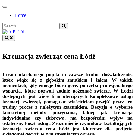
Skip
to
Home
content
Search
for:
OJP EDU
Kremacja zwierząt cena Łódź
Utrata ukochanego pupila to zawsze trudne doświadczenie,
które wiąże się z głębokim smutkiem i żalem. W takich
momentach, gdy emocje biorą górę, potrzeba profesjonalnego
wsparcia, które pozwoli godnie pożegnać zwierzę. W Łodzi
dostępnych jest wiele firm oferujących kompleksowe usługi
kremacji zwierząt, pomagając właścicielom przejść przez ten
trudny proces z należytym szacunkiem. Decyzja o wyborze
konkretnej metody pożegnania, takiej jak kremacja
indywidualna czy zbiorowa, ma bezpośredni wpływ na
ostateczny koszt usługi. Zrozumienie czynników kształtujących
kremacja zwierząt cena Łódź jest kluczowe dla podjęcia
świadomej decyzji w tym stresującym okresie.