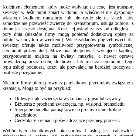
Kolejnym elementem, który może wpłynąć na cenę, jest transport
zwierzęcia. Jeśli pupil zmarł w domu, a właściciel nie dysponuje
własnym środkiem transportu lub nie czuje się na siłach, aby
samodzielnie przewieźć zwierzę do krematorium, usługa odbioru z
domu jest często dostępna. Koszt tej usługi zależy od odległości i
pory dnia (niektóre firmy mogą pobierać dodatkową opłatę za
odbiór w nocy lub w weekend). Wiele zakładów pogrzebowych dla
zwierząt oferuje także możliwość przygotowania symbolicznej
ceremonii pożegnalnej. Może ona obejmować wynajęcie kaplicy,
przygotowanie miejsca na kwiaty, muzykę, a nawet oprawę
prowadzoną przez osobę duchowną lub mistrza ceremonii. Tego
typu usługi podnoszą koszt, ale pozwalają na bardziej uroczyste i
osobiste pożegnanie.
Niektóre firmy oferują również pamiątkowe przedmioty związane z
kremacją. Mogą to być na przykład:
Odlewy łapki zwierzęcia wykonane z gipsu lub żywicy.
Biżuteria z prochami zwierzęcia, np. wisiorki, bransoletki.
Specjalne pudełka pamiątkowe na prochy i inne drobne
przedmioty.
Certyfikaty kremacji poświadczające przebieg procesu.
Wybór tych dodatkowych akcesoriów i usług jest całkowicie