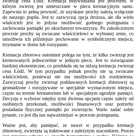
zwierząt cena Łódź. Kremacja indywidualna jest procesem, w
którym zwierzę jest umieszczane w piecu kremacyjnym samo.
Zapewnia to pełną pewność, że uzyskane prochy należą wyłącznie
do naszego pupila. Jest to zazwyczaj opcja droższa, ale dla wielu
właścicieli jest to jedyna możliwość godnego pożegnania i
zachowania pamiątki po ukochanym towarzyszu. Po zakończonym
procesie prochy są zwracane właścicielowi w wybranej urnie, co
umożliwia ich późniejsze pochowanie w symbolicznym miejscu,
trzymanie w domu lub rozsypanie.
Kremacja zbiorowa natomiast polega na tym, że kilka zwierząt jest
kremowanych jednocześnie w jednym piecu. Jest to rozwiązanie
bardziej ekonomiczne, co przekłada się na niższą kremacja zwierząt
cena Łódź. W tym przypadku jednak prochy nie są zwracane
właścicielom, ponieważ nie ma możliwości ich rozdzielenia.
Zazwyczaj prochy zwierząt poddawanych kremacji zbiorowej są
gromadzone i rozsypywane w specjalnie wyznaczonym miejscu,
często na terenie krematorium lub w specjalnym ogrodzie pamięci.
Decyzja o wyborze między tymi dwiema opcjami często zależy od
osobistych przekonań, możliwości finansowych oraz potrzeby
posiadania fizycznej pamiątki po zwierzęciu. Warto zadać sobie
pytanie, co jest dla nas najważniejsze w procesie pożegnania.
Ważne jest, aby pamiętać, że nawet w przypadku kremacji
zbiorowej, zwierzęta są traktowane z należytym szacunkiem. Proces