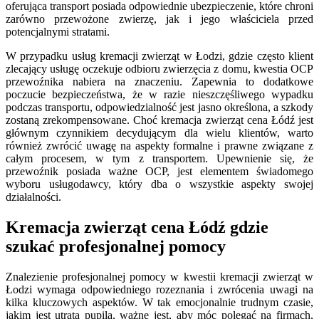
oferująca transport posiada odpowiednie ubezpieczenie, które chroni
zarówno przewożone zwierzę, jak i jego właściciela przed
potencjalnymi stratami.
W przypadku usług kremacji zwierząt w Łodzi, gdzie często klient
zlecający usługę oczekuje odbioru zwierzęcia z domu, kwestia OCP
przewoźnika nabiera na znaczeniu. Zapewnia to dodatkowe
poczucie bezpieczeństwa, że w razie nieszczęśliwego wypadku
podczas transportu, odpowiedzialność jest jasno określona, a szkody
zostaną zrekompensowane. Choć kremacja zwierząt cena Łódź jest
głównym czynnikiem decydującym dla wielu klientów, warto
również zwrócić uwagę na aspekty formalne i prawne związane z
całym procesem, w tym z transportem. Upewnienie się, że
przewoźnik posiada ważne OCP, jest elementem świadomego
wyboru usługodawcy, który dba o wszystkie aspekty swojej
działalności.
Kremacja zwierząt cena Łódź gdzie
szukać profesjonalnej pomocy
Znalezienie profesjonalnej pomocy w kwestii kremacji zwierząt w
Łodzi wymaga odpowiedniego rozeznania i zwrócenia uwagi na
kilka kluczowych aspektów. W tak emocjonalnie trudnym czasie,
jakim jest utrata pupila, ważne jest, aby móc polegać na firmach,