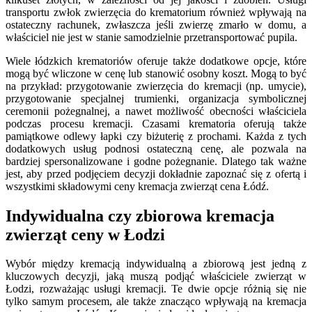
transportu zwłok zwierzęcia do krematorium również wpływają na
ostateczny rachunek, zwłaszcza jeśli zwierzę zmarło w domu, a
właściciel nie jest w stanie samodzielnie przetransportować pupila.
Wiele łódzkich krematoriów oferuje także dodatkowe opcje, które
mogą być wliczone w cenę lub stanowić osobny koszt. Mogą to być
na przykład: przygotowanie zwierzęcia do kremacji (np. umycie),
przygotowanie specjalnej trumienki, organizacja symbolicznej
ceremonii pożegnalnej, a nawet możliwość obecności właściciela
podczas procesu kremacji. Czasami krematoria oferują także
pamiątkowe odlewy łapki czy biżuterię z prochami. Każda z tych
dodatkowych usług podnosi ostateczną cenę, ale pozwala na
bardziej spersonalizowane i godne pożegnanie. Dlatego tak ważne
jest, aby przed podjęciem decyzji dokładnie zapoznać się z ofertą i
wszystkimi składowymi ceny kremacja zwierząt cena Łódź.
Indywidualna czy zbiorowa kremacja
zwierząt ceny w Łodzi
Wybór między kremacją indywidualną a zbiorową jest jedną z
kluczowych decyzji, jaką muszą podjąć właściciele zwierząt w
Łodzi, rozważając usługi kremacji. Te dwie opcje różnią się nie
tylko samym procesem, ale także znacząco wpływają na kremacja