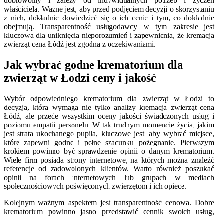
dobrowolny i zależy od indywidualnych potrzeb i życzeń
właściciela. Ważne jest, aby przed podjęciem decyzji o skorzystaniu
z nich, dokładnie dowiedzieć się o ich cenie i tym, co dokładnie
obejmują. Transparentność usługodawcy w tym zakresie jest
kluczowa dla uniknięcia nieporozumień i zapewnienia, że kremacja
zwierząt cena Łódź jest zgodna z oczekiwaniami.
Jak wybrać godne krematorium dla
zwierząt w Łodzi ceny i jakość
Wybór odpowiedniego krematorium dla zwierząt w Łodzi to
decyzja, która wymaga nie tylko analizy kremacja zwierząt cena
Łódź, ale przede wszystkim oceny jakości świadczonych usług i
poziomu empatii personelu. W tak trudnym momencie życia, jakim
jest strata ukochanego pupila, kluczowe jest, aby wybrać miejsce,
które zapewni godne i pełne szacunku pożegnanie. Pierwszym
krokiem powinno być sprawdzenie opinii o danym krematorium.
Wiele firm posiada strony internetowe, na których można znaleźć
referencje od zadowolonych klientów. Warto również poszukać
opinii na forach internetowych lub grupach w mediach
społecznościowych poświęconych zwierzętom i ich opiece.
Kolejnym ważnym aspektem jest transparentność cenowa. Dobre
krematorium powinno jasno przedstawić cennik swoich usług,