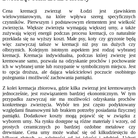
Cena kremacji zwierząt w Łodzi jest zjawiskiem
wielowymiarowym, na które wpływa szereg specyficznych
czynników. Pierwszym i podstawowym elementem jest wielkość
zwierzęcia. Większe zwierzęta wymagają większej urny, a także
zużywają więcej energii podczas procesu kremacji, co naturalnie
przekłada się na wyższy koszt. Małe psy, koty czy gryzonie będą
więc zazwyczaj tańsze w kremacji niż psy ras dużych czy
olbrzymich. Kolejnym istotnym aspektem jest rodzaj wybranej
kremacji. Kremacja indywidualna, podczas której zwierzę jest
kremowane samo, pozwala na odzyskanie prochów i pochowanie
ich w wybranej urnie lub rozsypanie w symbolicznym miejscu. Jest
to opcja droższa, ale dająca właścicielowi poczucie osobistego
pożegnania i możliwość zachowania pamiątki.
Z kolei kremacja zbiorowa, gdzie kilka zwierząt jest kremowanych
jednocześnie, jest rozwiązaniem bardziej ekonomicznym. W tym
przypadku zazwyczaj nie ma możliwości odzyskania prochów
konkretnego zwierzęcia. Wybór ten jest często podyktowany
względami finansowymi lub brakiem potrzeby posiadania fizycznej
pamiątki. Dodatkowe koszty mogą pojawić się w związku z
wyborem urny. Na rynku dostępne są różne materiały i wzory, od
prostych ceramicznych po bardziej ozdobne metalowe czy
drewniane. Cena urny może wahać się od kilkudziesięciu do
kilkuset złotych, w zależności od jej jakości i zdobień. Usługi