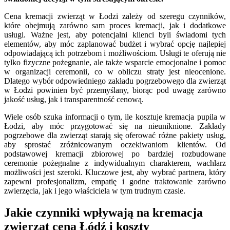
Cena kremacji zwierząt w Łodzi zależy od szeregu czynników,
które obejmują zarówno sam proces kremacji, jak i dodatkowe
usługi. Ważne jest, aby potencjalni klienci byli świadomi tych
elementów, aby móc zaplanować budżet i wybrać opcję najlepiej
odpowiadającą ich potrzebom i możliwościom. Usługi te oferują nie
tylko fizyczne pożegnanie, ale także wsparcie emocjonalne i pomoc
w organizacji ceremonii, co w obliczu straty jest nieocenione.
Dlatego wybór odpowiedniego zakładu pogrzebowego dla zwierząt
w Łodzi powinien być przemyślany, biorąc pod uwagę zarówno
jakość usług, jak i transparentność cenową.
Wiele osób szuka informacji o tym, ile kosztuje kremacja pupila w
Łodzi, aby móc przygotować się na nieuniknione. Zakłady
pogrzebowe dla zwierząt starają się oferować różne pakiety usług,
aby sprostać zróżnicowanym oczekiwaniom klientów. Od
podstawowej kremacji zbiorowej po bardziej rozbudowane
ceremonie pożegnalne z indywidualnym charakterem, wachlarz
możliwości jest szeroki. Kluczowe jest, aby wybrać partnera, który
zapewni profesjonalizm, empatię i godne traktowanie zarówno
zwierzęcia, jak i jego właściciela w tym trudnym czasie.
Jakie czynniki wpływają na kremacja
zwierząt cena Łódź i koszty