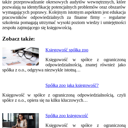
także przeprowadzanie okresowych audytów wewnętrznych, które
pozwalają na identyfikację potencjalnych problemów oraz obszarów
wymagających poprawy. Kolejnym istotnym aspektem jest edukacja
pracowników odpowiedzialnych za finanse firmy – regularne
szkolenia pomagają utrzymać wysoki poziom wiedzy i umiejętności
zespołu zajmującego się księgowością.
Zobacz także:
Nawigacja
Księgowość spółka zoo
wpisu
Księgowość w spółce z ograniczoną
odpowiedzialnością, znanej również jako
spółka z o.o., odgrywa niezwykle istotną…
Spółka zoo jaka księgowość?
Księgowość w spółce z ograniczoną odpowiedzialnością, czyli
spółce z o.o., opiera się na kilku kluczowych…
Spółka zoo księgowość
Księgowość w spółce z ograniczoną