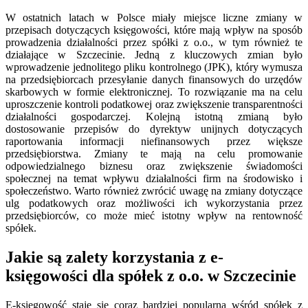
W ostatnich latach w Polsce miały miejsce liczne zmiany w
przepisach dotyczących księgowości, które mają wpływ na sposób
prowadzenia działalności przez spółki z o.o., w tym również te
działające w Szczecinie. Jedną z kluczowych zmian było
wprowadzenie jednolitego pliku kontrolnego (JPK), który wymusza
na przedsiębiorcach przesyłanie danych finansowych do urzędów
skarbowych w formie elektronicznej. To rozwiązanie ma na celu
uproszczenie kontroli podatkowej oraz zwiększenie transparentności
działalności gospodarczej. Kolejną istotną zmianą było
dostosowanie przepisów do dyrektyw unijnych dotyczących
raportowania informacji niefinansowych przez większe
przedsiębiorstwa. Zmiany te mają na celu promowanie
odpowiedzialnego biznesu oraz zwiększenie świadomości
społecznej na temat wpływu działalności firm na środowisko i
społeczeństwo. Warto również zwrócić uwagę na zmiany dotyczące
ulg podatkowych oraz możliwości ich wykorzystania przez
przedsiębiorców, co może mieć istotny wpływ na rentowność
spółek.
Jakie są zalety korzystania z e-
księgowości dla spółek z o.o. w Szczecinie
E-księgowość staje się coraz bardziej popularna wśród spółek z