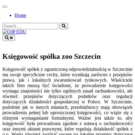
Skip
to
Home
content
Search
for:
OJP EDU
Księgowość spółka zoo Szczecin
Księgowość spółek z ograniczoną odpowiedzialnością w Szczecinie
ma swoje specyficzne cechy, które wynikają zarówno z przepisów
prawa, jak i lokalnych uwarunkowań rynkowych. Właściciele
takich firm muszą być świadomi, że prowadzenie księgowości
wymaga znajomości nie tylko ogólnych zasad rachunkowości, ale
również przepisów dotyczących podatków oraz regulacji
dotyczących działalności gospodarczej w Polsce. W Szczecinie,
podobnie jak w innych miastach, przedsiębiorcy mają obowiązek
prowadzenia pełnej lub uproszczonej księgowości, co wiąże się z
różnymi wymaganiami formalnymi. Ważne jest także to, aby
księgowość była prowadzona zgodnie z ustawą o rachunkowości
oraz innymi aktami prawnymi, które regulują działalność spółek z
o.o. Warto również zwrócić uwagę na lokalne przepisy dotyczące