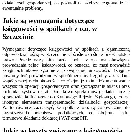
działalności gospodarczej, co pozwoli na szybsze reagowanie na
ewentualne problemy.
Jakie są wymagania dotyczące
księgowości w spółkach z o.o. w
Szczecinie
Wymagania dotyczące księgowości w spółkach z ograniczoną
odpowiedzialnością w Szczecinie są ściśle określone przez polskie
prawo. Przede wszystkim każda spółka z o.o. ma obowiązek
prowadzenia pełnej księgowości, co oznacza, że musi prowadzić
księgi rachunkowe zgodnie z ustawą o rachunkowości. Księgi te
powinny być prowadzone w sposób rzetelny i zgodny z zasadami
współczesnej rachunkowości, co obejmuje m.in. dokumentowanie
wszystkich operacji gospodarczych oraz sporządzanie bilansu oraz
rachunku zysków i strat. Dodatkowo spółki muszą składać roczne
sprawozdania finansowe do Krajowego Rejestru Sądowego, co jest
istotnym elementem transparentności działalności gospodarczej.
Warto również zaznaczyć, że spółki z o.o. są zobowiązane do
przestrzegania przepisów podatkowych, co obejmuje m.in.
terminowe składanie deklaracji VAT oraz PIT.
Jakie są koszty związane z księgowością