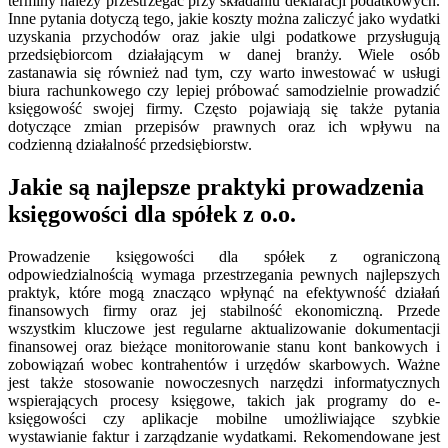
terminy należy przestrzegać przy składaniu deklaracji podatkowych.
Inne pytania dotyczą tego, jakie koszty można zaliczyć jako wydatki
uzyskania przychodów oraz jakie ulgi podatkowe przysługują
przedsiębiorcom działającym w danej branży. Wiele osób
zastanawia się również nad tym, czy warto inwestować w usługi
biura rachunkowego czy lepiej próbować samodzielnie prowadzić
księgowość swojej firmy. Często pojawiają się także pytania
dotyczące zmian przepisów prawnych oraz ich wpływu na
codzienną działalność przedsiębiorstw.
Jakie są najlepsze praktyki prowadzenia
księgowości dla spółek z o.o.
Prowadzenie księgowości dla spółek z ograniczoną
odpowiedzialnością wymaga przestrzegania pewnych najlepszych
praktyk, które mogą znacząco wpłynąć na efektywność działań
finansowych firmy oraz jej stabilność ekonomiczną. Przede
wszystkim kluczowe jest regularne aktualizowanie dokumentacji
finansowej oraz bieżące monitorowanie stanu kont bankowych i
zobowiązań wobec kontrahentów i urzędów skarbowych. Ważne
jest także stosowanie nowoczesnych narzędzi informatycznych
wspierających procesy księgowe, takich jak programy do e-
księgowości czy aplikacje mobilne umożliwiające szybkie
wystawianie faktur i zarządzanie wydatkami. Rekomendowane jest