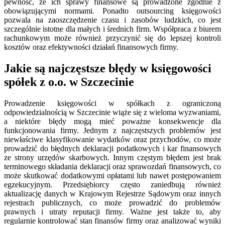
pewność, że ich sprawy finansowe są prowadzone zgodnie z
obowiązującymi normami. Ponadto outsourcing księgowości
pozwala na zaoszczędzenie czasu i zasobów ludzkich, co jest
szczególnie istotne dla małych i średnich firm. Współpraca z biurem
rachunkowym może również przyczynić się do lepszej kontroli
kosztów oraz efektywności działań finansowych firmy.
Jakie są najczęstsze błędy w księgowości
spółek z o.o. w Szczecinie
Prowadzenie księgowości w spółkach z ograniczoną
odpowiedzialnością w Szczecinie wiąże się z wieloma wyzwaniami,
a niektóre błędy mogą mieć poważne konsekwencje dla
funkcjonowania firmy. Jednym z najczęstszych problemów jest
niewłaściwe klasyfikowanie wydatków oraz przychodów, co może
prowadzić do błędnych deklaracji podatkowych i kar finansowych
ze strony urzędów skarbowych. Innym częstym błędem jest brak
terminowego składania deklaracji oraz sprawozdań finansowych, co
może skutkować dodatkowymi opłatami lub nawet postępowaniem
egzekucyjnym. Przedsiębiorcy często zaniedbują również
aktualizację danych w Krajowym Rejestrze Sądowym oraz innych
rejestrach publicznych, co może prowadzić do problemów
prawnych i utraty reputacji firmy. Ważne jest także to, aby
regularnie kontrolować stan finansów firmy oraz analizować wyniki