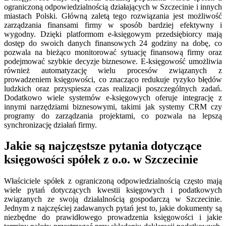
ograniczoną odpowiedzialnością działających w Szczecinie i innych
miastach Polski. Główną zaletą tego rozwiązania jest możliwość
zarządzania finansami firmy w sposób bardziej efektywny i
wygodny. Dzięki platformom e-księgowym przedsiębiorcy mają
dostęp do swoich danych finansowych 24 godziny na dobę, co
pozwala na bieżąco monitorować sytuację finansową firmy oraz
podejmować szybkie decyzje biznesowe. E-księgowość umożliwia
również automatyzację wielu procesów związanych z
prowadzeniem księgowości, co znacząco redukuje ryzyko błędów
ludzkich oraz przyspiesza czas realizacji poszczególnych zadań.
Dodatkowo wiele systemów e-księgowych oferuje integrację z
innymi narzędziami biznesowymi, takimi jak systemy CRM czy
programy do zarządzania projektami, co pozwala na lepszą
synchronizację działań firmy.
Jakie są najczęstsze pytania dotyczące
księgowości spółek z o.o. w Szczecinie
Właściciele spółek z ograniczoną odpowiedzialnością często mają
wiele pytań dotyczących kwestii księgowych i podatkowych
związanych ze swoją działalnością gospodarczą w Szczecinie.
Jednym z najczęściej zadawanych pytań jest to, jakie dokumenty są
niezbędne do prawidłowego prowadzenia księgowości i jakie