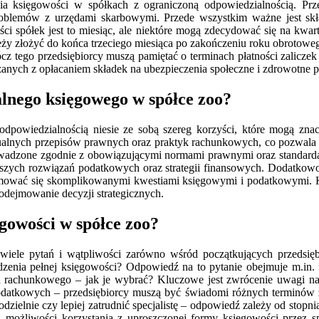
a księgowości w spółkach z ograniczoną odpowiedzialnością. Pr
blemów z urzędami skarbowymi. Przede wszystkim ważne jest składa
ci spółek jest to miesiąc, ale niektóre mogą zdecydować się na kwa
ży złożyć do końca trzeciego miesiąca po zakończeniu roku obrotowe
cz tego przedsiębiorcy muszą pamiętać o terminach płatności zalicz
ązanych z opłacaniem składek na ubezpieczenia społeczne i zdrowotne
nalnego księgowego w spółce zoo?
odpowiedzialnością niesie ze sobą szereg korzyści, które mogą zna
ualnych przepisów prawnych oraz praktyk rachunkowych, co pozwala 
rowadzone zgodnie z obowiązującymi normami prawnymi oraz standar
ych rozwiązań podatkowych oraz strategii finansowych. Dodatkowo za
ajmować się skomplikowanymi kwestiami księgowymi i podatkowymi. 
dejmowanie decyzji strategicznych.
ęgowości w spółce zoo?
iele pytań i wątpliwości zarówno wśród początkujących przedsiębi
dzenia pełnej księgowości? Odpowiedź na to pytanie obejmuje m.in
 rachunkowego – jak je wybrać? Kluczowe jest zwrócenie uwagi na 
i podatkowych – przedsiębiorcy muszą być świadomi różnych terminó
ielnie czy lepiej zatrudnić specjalistę – odpowiedź zależy od stopni
możliwości korzystania z uproszczonej formy księgowości przez sp