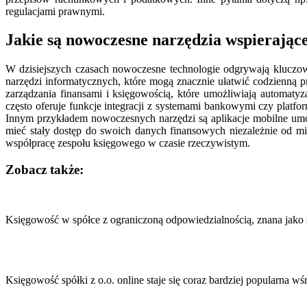
regulacjami prawnymi.
Jakie są nowoczesne narzędzia wspierając
W dzisiejszych czasach nowoczesne technologie odgrywają kluczow
narzędzi informatycznych, które mogą znacznie ułatwić codzienną 
zarządzania finansami i księgowością, które umożliwiają automat
często oferuje funkcje integracji z systemami bankowymi czy plat
Innym przykładem nowoczesnych narzędzi są aplikacje mobilne umo
mieć stały dostęp do swoich danych finansowych niezależnie od m
współpracę zespołu księgowego w czasie rzeczywistym.
Zobacz także:
Nawigacja
wpisu
Księgowość w spółce z ograniczoną odpowiedzialnością, znana jako s
Księgowość spółki z o.o. online staje się coraz bardziej popularna w