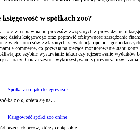
e księgowość w spółkach zoo?
ą rolę w usprawnianiu procesów związanych z prowadzeniem księgow
pracę działu księgowego oraz poprawić efektywność zarządzania finan
yzację wielu procesów związanych z ewidencją operacji gospodarcz
formami e-commerce, co pozwala na bieżące monitorowanie stanu kont
żliwiające szybkie wystawianie faktur czy rejestrowanie wydatków b
iejsca pracy. Coraz częściej wykorzystywane są również rozwiązani
Spółka z o o jaka księgowość?
półka z o o, opiera się na…
Księgowość spółki zoo online
śród przedsiębiorców, którzy cenią sobie…