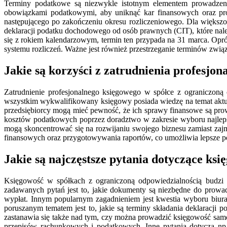
Terminy podatkowe są niezwykle istotnym elementem prowadzeni
obowiązkami podatkowymi, aby uniknąć kar finansowych oraz pro
następującego po zakończeniu okresu rozliczeniowego. Dla większoś
deklaracji podatku dochodowego od osób prawnych (CIT), które nale
się z rokiem kalendarzowym, termin ten przypada na 31 marca. Opró
systemu rozliczeń. Ważne jest również przestrzeganie terminów zwi
Jakie są korzyści z zatrudnienia profesjo
Zatrudnienie profesjonalnego księgowego w spółce z ograniczoną 
wszystkim wykwalifikowany księgowy posiada wiedzę na temat akt
przedsiębiorcy mogą mieć pewność, że ich sprawy finansowe są p
kosztów podatkowych poprzez doradztwo w zakresie wyboru najlepsz
mogą skoncentrować się na rozwijaniu swojego biznesu zamiast z
finansowych oraz przygotowywania raportów, co umożliwia lepsze po
Jakie są najczęstsze pytania dotyczące ksi
Księgowość w spółkach z ograniczoną odpowiedzialnością budzi w
zadawanych pytań jest to, jakie dokumenty są niezbędne do prowa
wypłat. Innym popularnym zagadnieniem jest kwestia wyboru biura
poruszanym tematem jest to, jakie są terminy składania deklaracj
zastanawia się także nad tym, czy można prowadzić księgowość samodz
przepisów rachunkowych i podatkowych. Inne pytania dotyczą np. 