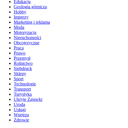
Edukacja
Geologia górnicza
Hobby
Imprezy
Marketing i reklama
Moda
Motoryzacja
Nieruchomości
Obcojęzyczne
Praca
Prawo
Przemysł
Rolnictwo
Siebdruck
Sklepy
Sport
Technologie
Transport
Turystyka
Ukryte Zajawki
Uroda
Usługi
Wnętrza
Zdrowie