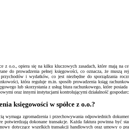
e z o.o., opiera się na kilku kluczowych zasadach, które mają na c
ne do prowadzenia pełnej księgowości, co oznacza, że muszą rej
e przychodów i wydatków, co jest niezbędne do sporządzania rocz
unkowości, która reguluje m.in. sposób prowadzenia ksiąg rachunkow
gowego lub skorzystania z usług biura rachunkowego, które posiada
wymi oraz innymi instytucjami kontrolującymi działalność gospodarc
ia księgowości w spółce z o.o.?
cią wymaga zgromadzenia i przechowywania odpowiednich dokumentów,
óre potwierdzają dokonane transakcje. Każda faktura powinna być st
wy dotyczące wszelkich transakcji handlowych oraz umowy o pra