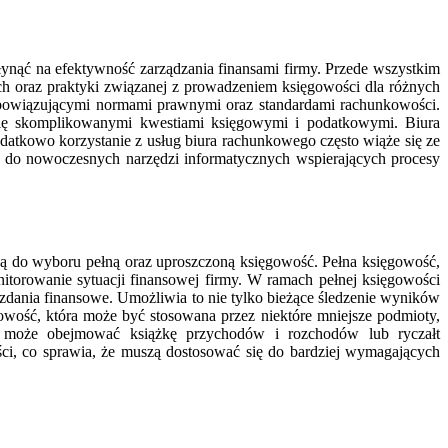
łynąć na efektywność zarządzania finansami firmy. Przede wszystkim
h oraz praktyki związanej z prowadzeniem księgowości dla różnych
obowiązującymi normami prawnymi oraz standardami rachunkowości.
 się skomplikowanymi kwestiami księgowymi i podatkowymi. Biura
datkowo korzystanie z usług biura rachunkowego często wiąże się ze
 do nowoczesnych narzędzi informatycznych wspierających procesy
ją do wyboru pełną oraz uproszczoną księgowość. Pełna księgowość,
itorowanie sytuacji finansowej firmy. W ramach pełnej księgowości
zdania finansowe. Umożliwia to nie tylko bieżące śledzenie wyników
ęgowość, która może być stosowana przez niektóre mniejsze podmioty,
a może obejmować książkę przychodów i rozchodów lub ryczałt
ci, co sprawia, że muszą dostosować się do bardziej wymagających