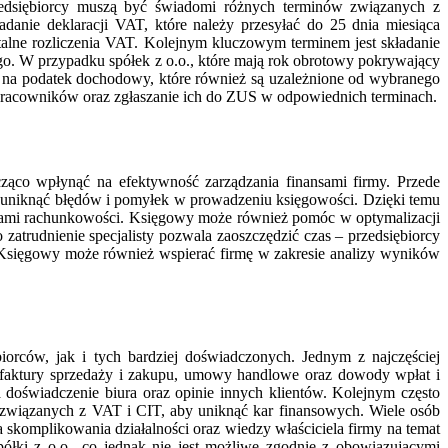
zedsiębiorcy muszą być świadomi różnych terminów związanych z
nie deklaracji VAT, które należy przesyłać do 25 dnia miesiąca
rtalne rozliczenia VAT. Kolejnym kluczowym terminem jest składanie
go. W przypadku spółek z o.o., które mają rok obrotowy pokrywający
ek na podatek dochodowy, które również są uzależnione od wybranego
 pracowników oraz zgłaszanie ich do ZUS w odpowiednich terminach.
cząco wpłynąć na efektywność zarządzania finansami firmy. Przede
uniknąć błędów i pomyłek w prowadzeniu księgowości. Dzięki temu
dami rachunkowości. Księgowy może również pomóc w optymalizacji
trudnienie specjalisty pozwala zaoszczędzić czas – przedsiębiorcy
Księgowy może również wspierać firmę w zakresie analizy wyników
orców, jak i tych bardziej doświadczonych. Jednym z najczęściej
. faktury sprzedaży i zakupu, umowy handlowe oraz dowody wpłat i
doświadczenie biura oraz opinie innych klientów. Kolejnym często
w związanych z VAT i CIT, aby uniknąć kar finansowych. Wiele osób
a skomplikowania działalności oraz wiedzy właściciela firmy na temat
ółki z o.o., co jednak nie jest możliwe zgodnie z obowiązującymi