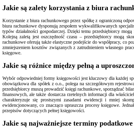
Jakie są zalety korzystania z biura rachun
Korzystanie z biura rachunkowego przez spółkę z ograniczoną odpow
biura rachunkowe dysponują zespołem wykwalifikowanych specjalis
typów działalności gospodarczej. Dzięki temu przedsiębiorcy mo
Kolejną zaletą jest oszczędność czasu – przedsiębiorcy mogą s
rachunkowe oferują także elastyczne podejście do współpracy, co p
zmniejszeniem kosztów związanych z zatrudnieniem własnego prac
księgowe.
Jakie są różnice między pełną a uproszczon
Wybór odpowiedniej formy księgowości jest kluczowy dla każdej sp
obowiązkowa dla spółek z o.o., polega na szczegółowym rejestrowa
przedsiębiorcy muszą prowadzić księgi rachunkowe, sporządzać bila
finansowych, ale także dostarcza rzetelnych informacji dla właścic
charakteryzuje się prostszymi zasadami ewidencji i mniej s
ewidencjonowany, co znacząco upraszcza procesy księgowe. Jednak
przepisów dotyczących pełnej księgowości.
Jakie są najważniejsze terminy podatkowe 