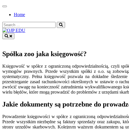
Skip
to
Home
content
Search
for:
OJP EDU
Spółka zoo jaka księgowość?
Księgowość w spółce z ograniczoną odpowiedzialnością, czyli spółc
wymogów prawnych. Przede wszystkim spółki z o.o. są zobowiąza
systematyczny. Pełna księgowość pozwala na dokładne śledzeni
przestrzeganie zasad rachunkowości określonych w ustawie o rach
zwrócić uwagę na konieczność zatrudnienia wykwalifikowanego księ
wielu błędów, które mogą prowadzić do problemów z urzędami skarbo
Jakie dokumenty są potrzebne do prowadzen
Prowadzenie księgowości w spółce z ograniczoną odpowiedzialnoś
Przede wszystkim niezbędne są faktury sprzedaży oraz zakupu, kt
strony urzędów skarbowych. Kolejnym ważnym dokumentem są umo