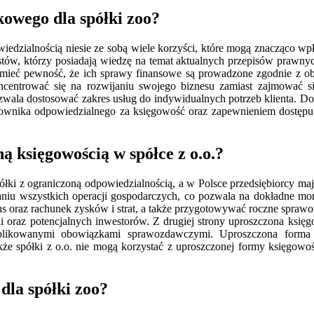
kowego dla spółki zoo?
iedzialnością niesie ze sobą wiele korzyści, które mogą znacząco wp
tów, którzy posiadają wiedzę na temat aktualnych przepisów prawnyc
gą mieć pewność, że ich sprawy finansowe są prowadzone zgodnie z 
koncentrować się na rozwijaniu swojego biznesu zamiast zajmować
ozwala dostosować zakres usług do indywidualnych potrzeb klienta. Do
ownika odpowiedzialnego za księgowość oraz zapewnieniem dostępu
ą księgowością w spółce z o.o.?
ółki z ograniczoną odpowiedzialnością, a w Polsce przedsiębiorcy ma
niu wszystkich operacji gospodarczych, co pozwala na dokładne mon
ns oraz rachunek zysków i strat, a także przygotowywać roczne sprawo
ieli oraz potencjalnych inwestorów. Z drugiej strony uproszczona ksi
komplikowanymi obowiązkami sprawozdawczymi. Uproszczona form
że spółki z o.o. nie mogą korzystać z uproszczonej formy księgowoś
dla spółki zoo?