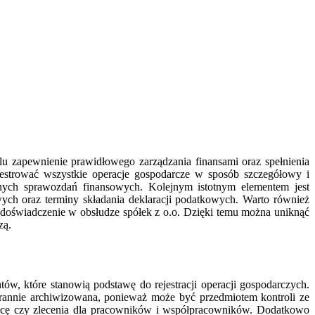
elu zapewnienie prawidłowego zarządzania finansami oraz spełnienia
estrować wszystkie operacje gospodarcze w sposób szczegółowy i
nych sprawozdań finansowych. Kolejnym istotnym elementem jest
ych oraz terminy składania deklaracji podatkowych. Warto również
 doświadczenie w obsłudze spółek z o.o. Dzięki temu można uniknąć
zą.
 które stanowią podstawę do rejestracji operacji gospodarczych.
arannie archiwizowana, ponieważ może być przedmiotem kontroli ze
cę czy zlecenia dla pracowników i współpracowników. Dodatkowo