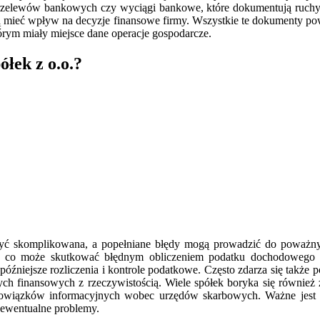
 przelewów bankowych czy wyciągi bankowe, które dokumentują ruchy 
gą mieć wpływ na decyzje finansowe firmy. Wszystkie te dokumenty 
órym miały miejsce dane operacje gospodarcze.
ółek z o.o.?
yć skomplikowana, a popełniane błędy mogą prowadzić do poważny
ów, co może skutkować błędnym obliczeniem podatku dochodowego
a późniejsze rozliczenia i kontrole podatkowe. Często zdarza się tak
ch finansowych z rzeczywistością. Wiele spółek boryka się również
owiązków informacyjnych wobec urzędów skarbowych. Ważne jest rów
ewentualne problemy.