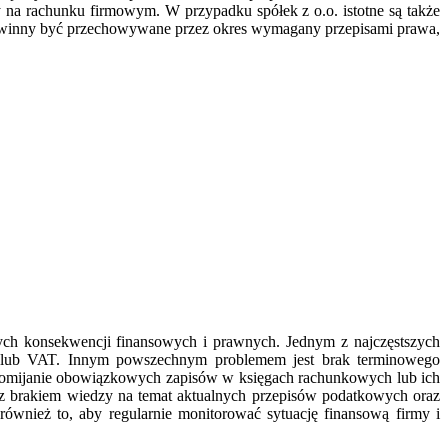
na rachunku firmowym. W przypadku spółek z o.o. istotne są także
powinny być przechowywane przez okres wymagany przepisami prawa,
ch konsekwencji finansowych i prawnych. Jednym z najczęstszych
 lub VAT. Innym powszechnym problemem jest brak terminowego
że pomijanie obowiązkowych zapisów w księgach rachunkowych lub ich
 z brakiem wiedzy na temat aktualnych przepisów podatkowych oraz
nież to, aby regularnie monitorować sytuację finansową firmy i