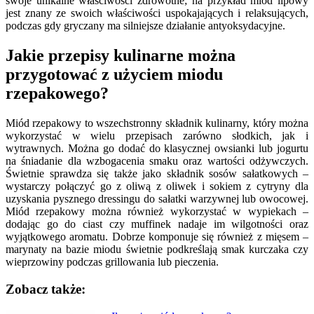
swoje unikalne właściwości zdrowotne; na przykład miód lipowy
jest znany ze swoich właściwości uspokajających i relaksujących,
podczas gdy gryczany ma silniejsze działanie antyoksydacyjne.
Jakie przepisy kulinarne można
przygotować z użyciem miodu
rzepakowego?
Miód rzepakowy to wszechstronny składnik kulinarny, który można
wykorzystać w wielu przepisach zarówno słodkich, jak i
wytrawnych. Można go dodać do klasycznej owsianki lub jogurtu
na śniadanie dla wzbogacenia smaku oraz wartości odżywczych.
Świetnie sprawdza się także jako składnik sosów sałatkowych –
wystarczy połączyć go z oliwą z oliwek i sokiem z cytryny dla
uzyskania pysznego dressingu do sałatki warzywnej lub owocowej.
Miód rzepakowy można również wykorzystać w wypiekach –
dodając go do ciast czy muffinek nadaje im wilgotności oraz
wyjątkowego aromatu. Dobrze komponuje się również z mięsem –
marynaty na bazie miodu świetnie podkreślają smak kurczaka czy
wieprzowiny podczas grillowania lub pieczenia.
Zobacz także: