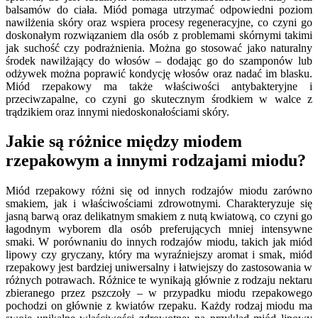
balsamów do ciała. Miód pomaga utrzymać odpowiedni poziom
nawilżenia skóry oraz wspiera procesy regeneracyjne, co czyni go
doskonałym rozwiązaniem dla osób z problemami skórnymi takimi
jak suchość czy podrażnienia. Można go stosować jako naturalny
środek nawilżający do włosów – dodając go do szamponów lub
odżywek można poprawić kondycję włosów oraz nadać im blasku.
Miód rzepakowy ma także właściwości antybakteryjne i
przeciwzapalne, co czyni go skutecznym środkiem w walce z
trądzikiem oraz innymi niedoskonałościami skóry.
Jakie są różnice między miodem
rzepakowym a innymi rodzajami miodu?
Miód rzepakowy różni się od innych rodzajów miodu zarówno
smakiem, jak i właściwościami zdrowotnymi. Charakteryzuje się
jasną barwą oraz delikatnym smakiem z nutą kwiatową, co czyni go
łagodnym wyborem dla osób preferujących mniej intensywne
smaki. W porównaniu do innych rodzajów miodu, takich jak miód
lipowy czy gryczany, który ma wyraźniejszy aromat i smak, miód
rzepakowy jest bardziej uniwersalny i łatwiejszy do zastosowania w
różnych potrawach. Różnice te wynikają głównie z rodzaju nektaru
zbieranego przez pszczoły – w przypadku miodu rzepakowego
pochodzi on głównie z kwiatów rzepaku. Każdy rodzaj miodu ma