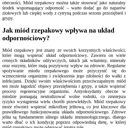
obecności. Miód rzepakowy można także stosować jako naturalny
środek wspomagający odporność – warto dodać go do naparów
ziołowych lub ciepłej wody z cytryną podczas sezonu przeziębień i
grypy.
Jak miód rzepakowy wpływa na układ
odpornościowy?
Miód rzepakowy jest znany ze swoich korzystnych właściwości,
które mogą wspierać układ odpornościowy. Zawiera on wiele
cennych składników odżywczych, takich jak witaminy, minerały
oraz enzymy, które mają pozytywny wpływ na zdrowie. Regularne
spożywanie miodu rzepakowego może przyczynić się do
wzmocnienia organizmu i zwiększenia jego zdolności do walki z
infekcjami. Dzięki swoim właściwościom przeciwzapalnym miód
ten może łagodzić objawy przeziębienia i grypy, a także wspierać
procesy regeneracyjne organizmu. Antyoksydanty obecne w
miodzie pomagają neutralizować wolne rodniki, co zmniejsza
ryzyko wystąpienia wielu chorób przewlekłych. Miód rzepakowy
może również wspierać mikroflorę jelitową, co jest kluczowe dla
prawidłowego funkcjonowania układu odpornościowego. Zdrowe
jelita są fundamentem silnego układu immunologicznego, dlatego
warto dbać o ich kondycję poprzez odpowiednią dietę, w której
miód rzepakowy może odgrywać istotną rolę.