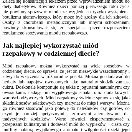
Zaleca się konsultację z lekarzem przed wprowadzeniem miodu do
diety diabetyków. Również dzieci poniżej pierwszego roku życia
nie powinny spożywać miodu ze względu na ryzyko wystąpienia
botulizmu niemowlęcego, który może być groźny dla ich zdrowia.
Osoby z chorobami metabolicznymi lub innymi schorzeniami
powinny skonsultować się ze specjalistą przed rozpoczęciem
regularnego spożywania miodu rzepakowego.
Jak najlepiej wykorzystać miód
rzepakowy w codziennej diecie?
Miód rzepakowy można wykorzystać na wiele sposobów w
codziennej diecie, co sprawia, że jest on niezwykle wszechstronny i
łatwy do włączenia w różnorodne posiłki. Można go dodawać do
herbaty lub napojów owocowych jako naturalny słodzik zamiast
cukru. Doskonale komponuje się także z jogurtami naturalnymi czy
owsiankami, nadając im wyjątkowego smaku oraz dodatkowych
wartości odżywczych. Miód rzepakowy świetnie sprawdza się jako
składnik sosów sałatkowych czy marynat do mięs i warzyw. Można
go również stosować jako polewę do naleśników czy gofrów, co
czyni je bardziej apetycznymi i zdrowymi alternatywami dla
tradycyjnych słodzików. Warto również eksperymentować z
przepisami kulinarnymi i dodawać miód do wypieków – ciasta czy
muffiny nabiorą wyjątkowego aromatu i wilgotności dzięki jego