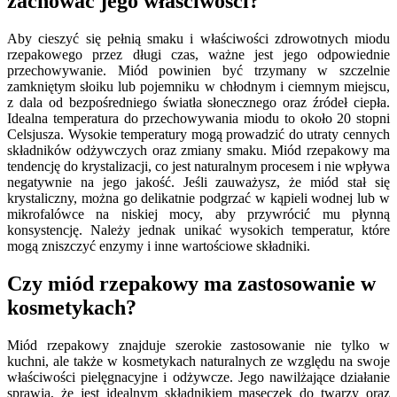
zachować jego właściwości?
Aby cieszyć się pełnią smaku i właściwości zdrowotnych miodu
rzepakowego przez długi czas, ważne jest jego odpowiednie
przechowywanie. Miód powinien być trzymany w szczelnie
zamkniętym słoiku lub pojemniku w chłodnym i ciemnym miejscu,
z dala od bezpośredniego światła słonecznego oraz źródeł ciepła.
Idealna temperatura do przechowywania miodu to około 20 stopni
Celsjusza. Wysokie temperatury mogą prowadzić do utraty cennych
składników odżywczych oraz zmiany smaku. Miód rzepakowy ma
tendencję do krystalizacji, co jest naturalnym procesem i nie wpływa
negatywnie na jego jakość. Jeśli zauważysz, że miód stał się
krystaliczny, można go delikatnie podgrzać w kąpieli wodnej lub w
mikrofalówce na niskiej mocy, aby przywrócić mu płynną
konsystencję. Należy jednak unikać wysokich temperatur, które
mogą zniszczyć enzymy i inne wartościowe składniki.
Czy miód rzepakowy ma zastosowanie w
kosmetykach?
Miód rzepakowy znajduje szerokie zastosowanie nie tylko w
kuchni, ale także w kosmetykach naturalnych ze względu na swoje
właściwości pielęgnacyjne i odżywcze. Jego nawilżające działanie
sprawia, że jest idealnym składnikiem maseczek do twarzy oraz