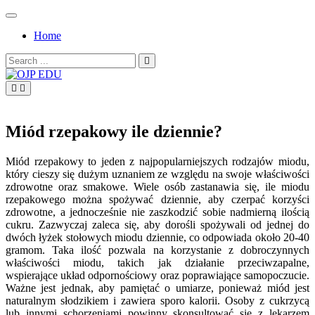
Skip
to
Home
content
Search
for:
OJP EDU
Miód rzepakowy ile dziennie?
Miód rzepakowy to jeden z najpopularniejszych rodzajów miodu,
który cieszy się dużym uznaniem ze względu na swoje właściwości
zdrowotne oraz smakowe. Wiele osób zastanawia się, ile miodu
rzepakowego można spożywać dziennie, aby czerpać korzyści
zdrowotne, a jednocześnie nie zaszkodzić sobie nadmierną ilością
cukru. Zazwyczaj zaleca się, aby dorośli spożywali od jednej do
dwóch łyżek stołowych miodu dziennie, co odpowiada około 20-40
gramom. Taka ilość pozwala na korzystanie z dobroczynnych
właściwości miodu, takich jak działanie przeciwzapalne,
wspierające układ odpornościowy oraz poprawiające samopoczucie.
Ważne jest jednak, aby pamiętać o umiarze, ponieważ miód jest
naturalnym słodzikiem i zawiera sporo kalorii. Osoby z cukrzycą
lub innymi schorzeniami powinny skonsultować się z lekarzem