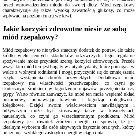
przed wprowadzeniem miodu do swojej diety. Miód rzepakowy
charakteryzuje się także wysoką zawartością glukozy, co może
wpływać na poziom cukru we krwi.
Jakie korzyści zdrowotne niesie ze sobą
miód rzepakowy?
Miód rzepakowy to nie tylko smaczny dodatek do potraw, ale także
źródło wielu cennych składników odżywczych. Jego regularne
spożywanie może przynieść szereg korzyści zdrowotnych. Przede
wszystkim miód ten jest bogaty w antyoksydanty, które pomagają w
walce z wolnymi rodnikami i mogą przyczynić się do zmniejszenia
ryzyka wystąpienia chorób przewlekłych. Dodatkowo miód
rzepakowy ma właściwości przeciwzapalne, co czyni go
skutecznym środkiem w łagodzeniu objawów przeziębienia czy
grypy. Warto również zauważyć, że miód ten może wspierać układ
pokarmowy, poprawiając trawienie i łagodząc dolegliwości
żołądkowe. Dzięki swoim właściwościom nawilżającym i
odżywczym może być stosowany także w kosmetykach
naturalnych, co czyni go wszechstronnym produktem. Miód
rzepakowy jest również źródłem energii, co sprawia, że jest
idealnym wyborem dla osób aktywnych fizycznie oraz tych, którzy
potrzebują szybkiego zastrzyku energii w ciągu dnia.