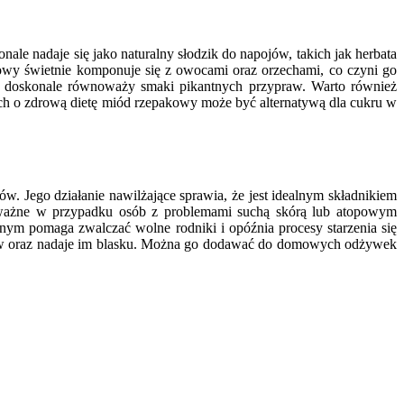
le nadaje się jako naturalny słodzik do napojów, takich jak herbata
wy świetnie komponuje się z owocami oraz orzechami, co czyni go
z doskonale równoważy smaki pikantnych przypraw. Warto również
ch o zdrową dietę miód rzepakowy może być alternatywą dla cukru w
. Jego działanie nawilżające sprawia, że jest idealnym składnikiem
 ważne w przypadku osób z problemami suchą skórą lub atopowym
ym pomaga zwalczać wolne rodniki i opóźnia procesy starzenia się
sów oraz nadaje im blasku. Można go dodawać do domowych odżywek