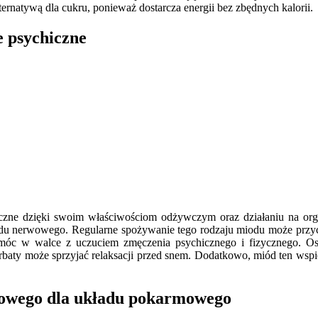
ernatywą dla cukru, ponieważ dostarcza energii bez zbędnych kalorii.
 psychiczne
ne dzięki swoim właściwościom odżywczym oraz działaniu na organ
du nerwowego. Regularne spożywanie tego rodzaju miodu może przyczy
pomóc w walce z uczuciem zmęczenia psychicznego i fizycznego. O
rbaty może sprzyjać relaksacji przed snem. Dodatkowo, miód ten wsp
kowego dla układu pokarmowego