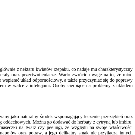
 głównie z nektaru kwiatów rzepaku, co nadaje mu charakterystyczny
nerały oraz przeciwutleniacze. Warto zwrócić uwagę na to, że miód
e wspierać układ odpornościowy, a także przyczyniać się do poprawy
iem w walce z infekcjami. Osoby cierpiące na problemy z układem
wany jako naturalny środek wspomagający leczenie przeziębień oraz
g oddechowych. Można go dodawać do herbaty z cytryną lub imbiru,
seczki na twarz czy peelingi, ze względu na swoje właściwości
apojów oraz potraw, a jego delikatny smak nie przytłacza innych