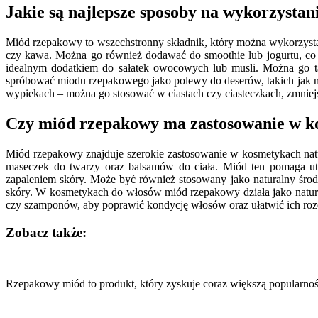
Jakie są najlepsze sposoby na wykorzysta
Miód rzepakowy to wszechstronny składnik, który można wykorzystać 
czy kawa. Można go również dodawać do smoothie lub jogurtu, co
idealnym dodatkiem do sałatek owocowych lub musli. Można go t
spróbować miodu rzepakowego jako polewy do deserów, takich jak n
wypiekach – można go stosować w ciastach czy ciasteczkach, zmniejs
Czy miód rzepakowy ma zastosowanie w k
Miód rzepakowy znajduje szerokie zastosowanie w kosmetykach natur
maseczek do twarzy oraz balsamów do ciała. Miód ten pomaga u
zapaleniem skóry. Może być również stosowany jako naturalny śro
skóry. W kosmetykach do włosów miód rzepakowy działa jako natu
czy szamponów, aby poprawić kondycję włosów oraz ułatwić ich ro
Zobacz także:
Nawigacja
wpisu
Rzepakowy miód to produkt, który zyskuje coraz większą popularno