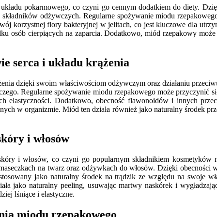
a układu pokarmowego, co czyni go cennym dodatkiem do diety. Dzię
nia składników odżywczych. Regularne spożywanie miodu rzepakoweg
zwój korzystnej flory bakteryjnej w jelitach, co jest kluczowe dla u
adku osób cierpiących na zaparcia. Dodatkowo, miód rzepakowy może 
e serca i układu krążenia
ążenia dzięki swoim właściwościom odżywczym oraz działaniu przeciwu
ętniczego. Regularne spożywanie miodu rzepakowego może przyczynić 
ich elastyczności. Dodatkowo, obecność flawonoidów i innych prz
nych w organizmie. Miód ten działa również jako naturalny środek pr
kóry i włosów
kóry i włosów, co czyni go popularnym składnikiem kosmetyków na
w maseczkach na twarz oraz odżywkach do włosów. Dzięki obecności
 stosowany jako naturalny środek na trądzik ze względu na swoje w
działa jako naturalny peeling, usuwając martwy naskórek i wygład
iej lśniące i elastyczne.
ania miodu rzepakowego