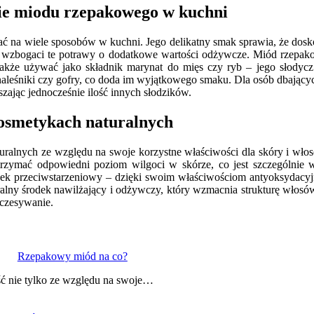
nie miodu rzepakowego w kuchni
na wiele sposobów w kuchni. Jego delikatny smak sprawia, że doskona
 wzbogaci te potrawy o dodatkowe wartości odżywcze. Miód rzepako
akże używać jako składnik marynat do mięs czy ryb – jego słodyc
aleśniki czy gofry, co doda im wyjątkowego smaku. Dla osób dbający
zając jednocześnie ilość innych słodzików.
osmetykach naturalnych
alnych ze względu na swoje korzystne właściwości dla skóry i włosów
trzymać odpowiedni poziom wilgoci w skórze, co jest szczególnie
dek przeciwstarzeniowy – dzięki swoim właściwościom antyoksydacyjn
ralny środek nawilżający i odżywczy, który wzmacnia strukturę wło
zczesywanie.
Rzepakowy miód na co?
ść nie tylko ze względu na swoje…