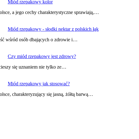
Miód rzepakowy kolor
lsce, a jego cechy charakterystyczne sprawiają,…
Miód rzepakowy - słodki nektar z polskich łąk
ość wśród osób dbających o zdrowie i…
Czy miód rzepakowy jest zdrowy?
cieszy się uznaniem nie tylko ze…
Miód rzepakowy jak stosować?
sce, charakteryzujący się jasną, żółtą barwą…