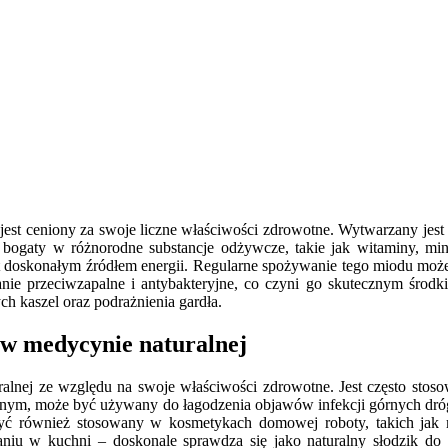
jest ceniony za swoje liczne właściwości zdrowotne. Wytwarzany jest
st bogaty w różnorodne substancje odżywcze, takie jak witaminy, mi
jest doskonałym źródłem energii. Regularne spożywanie tego miodu moż
nie przeciwzapalne i antybakteryjne, co czyni go skutecznym środk
 kaszel oraz podrażnienia gardła.
 w medycynie naturalnej
lnej ze względu na swoje właściwości zdrowotne. Jest często stoso
lnym, może być używany do łagodzenia objawów infekcji górnych dró
ć również stosowany w kosmetykach domowej roboty, takich jak ma
niu w kuchni – doskonale sprawdza się jako naturalny słodzik do n