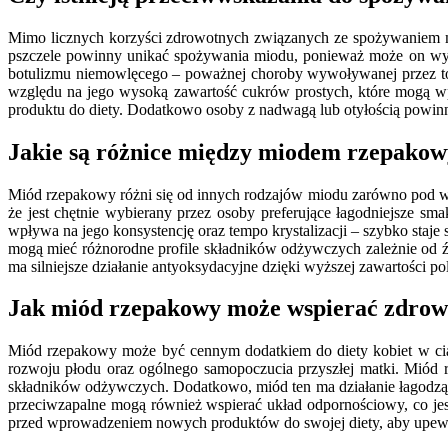
Mimo licznych korzyści zdrowotnych związanych ze spożywaniem mi
pszczele powinny unikać spożywania miodu, ponieważ może on wywo
botulizmu niemowlęcego – poważnej choroby wywoływanej przez to
względu na jego wysoką zawartość cukrów prostych, które mogą wp
produktu do diety. Dodatkowo osoby z nadwagą lub otyłością powin
Jakie są różnice między miodem rzepako
Miód rzepakowy różni się od innych rodzajów miodu zarówno pod wz
że jest chętnie wybierany przez osoby preferujące łagodniejsze s
wpływa na jego konsystencję oraz tempo krystalizacji – szybko staje
mogą mieć różnorodne profile składników odżywczych zależnie od ź
ma silniejsze działanie antyoksydacyjne dzięki wyższej zawartości pol
Jak miód rzepakowy może wspierać zdrowi
Miód rzepakowy może być cennym dodatkiem do diety kobiet w ciąży,
rozwoju płodu oraz ogólnego samopoczucia przyszłej matki. Miód r
składników odżywczych. Dodatkowo, miód ten ma działanie łagodzą
przeciwzapalne mogą również wspierać układ odpornościowy, co jest
przed wprowadzeniem nowych produktów do swojej diety, aby upewnić 