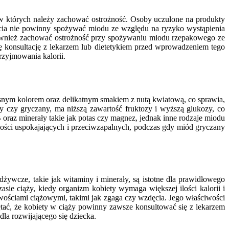
w których należy zachować ostrożność. Osoby uczulone na produkty
ycia nie powinny spożywać miodu ze względu na ryzyko wystąpienia
ównież zachować ostrożność przy spożywaniu miodu rzepakowego ze
 konsultację z lekarzem lub dietetykiem przed wprowadzeniem tego
zyjmowania kalorii.
snym kolorem oraz delikatnym smakiem z nutą kwiatową, co sprawia,
y czy gryczany, ma niższą zawartość fruktozy i wyższą glukozy, co
 oraz minerały takie jak potas czy magnez, jednak inne rodzaje miodu
ości uspokajających i przeciwzapalnych, podczas gdy miód gryczany
żywcze, takie jak witaminy i minerały, są istotne dla prawidłowego
ie ciąży, kiedy organizm kobiety wymaga większej ilości kalorii i
ściami ciążowymi, takimi jak zgaga czy wzdęcia. Jego właściwości
ętać, że kobiety w ciąży powinny zawsze konsultować się z lekarzem
la rozwijającego się dziecka.