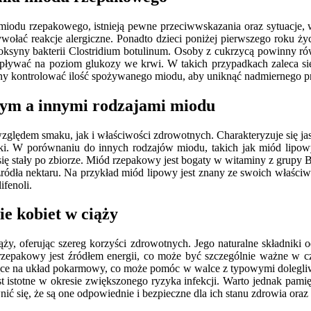
odu rzepakowego, istnieją pewne przeciwwskazania oraz sytuacje, 
łać reakcje alergiczne. Ponadto dzieci poniżej pierwszego roku ż
ksyny bakterii Clostridium botulinum. Osoby z cukrzycą powinny r
ływać na poziom glukozy we krwi. W takich przypadkach zaleca się
ny kontrolować ilość spożywanego miodu, aby uniknąć nadmiernego pr
wym a innymi rodzajami miodu
ględem smaku, jak i właściwości zdrowotnych. Charakteryzuje się ja
maki. W porównaniu do innych rodzajów miodu, takich jak miód lipow
 się stały po zbiorze. Miód rzepakowy jest bogaty w witaminy z grupy B
ródła nektaru. Na przykład miód lipowy jest znany ze swoich właściw
ifenoli.
e kobiet w ciąży
 oferując szereg korzyści zdrowotnych. Jego naturalne składniki od
zepakowy jest źródłem energii, co może być szczególnie ważne w czas
ce na układ pokarmowy, co może pomóc w walce z typowymi dolegliwo
 istotne w okresie zwiększonego ryzyka infekcji. Warto jednak pami
się, że są one odpowiednie i bezpieczne dla ich stanu zdrowia oraz d