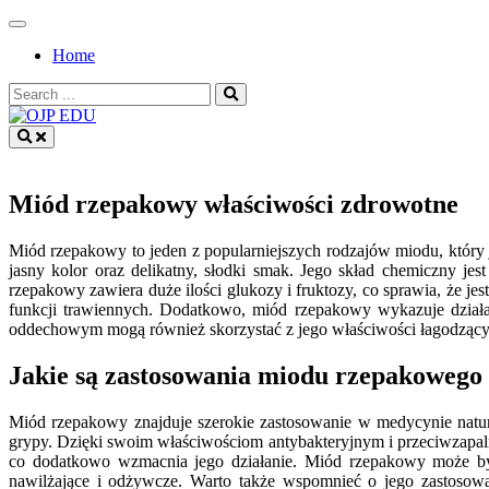
Skip
to
Home
content
Search
for:
OJP EDU
Miód rzepakowy właściwości zdrowotne
Miód rzepakowy to jeden z popularniejszych rodzajów miodu, który 
jasny kolor oraz delikatny, słodki smak. Jego skład chemiczny je
rzepakowy zawiera duże ilości glukozy i fruktozy, co sprawia, że 
funkcji trawiennych. Dodatkowo, miód rzepakowy wykazuje działa
oddechowym mogą również skorzystać z jego właściwości łagodzących
Jakie są zastosowania miodu rzepakowego
Miód rzepakowy znajduje szerokie zastosowanie w medycynie natura
grypy. Dzięki swoim właściwościom antybakteryjnym i przeciwzapa
co dodatkowo wzmacnia jego działanie. Miód rzepakowy może by
nawilżające i odżywcze. Warto także wspomnieć o jego zastosowa