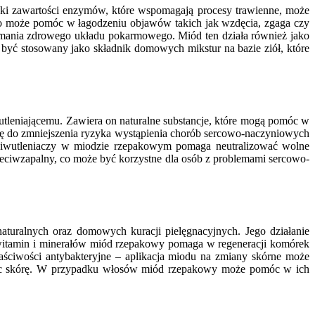
ki zawartości enzymów, które wspomagają procesy trawienne, może
o może pomóc w łagodzeniu objawów takich jak wzdęcia, zgaga czy
trzymania zdrowego układu pokarmowego. Miód ten działa również jako
być stosowany jako składnik domowych mikstur na bazie ziół, które
tleniającemu. Zawiera on naturalne substancje, które mogą pomóc w
się do zmniejszenia ryzyka wystąpienia chorób sercowo-naczyniowych
eciwutleniaczy w miodzie rzepakowym pomaga neutralizować wolne
zeciwzapalny, co może być korzystne dla osób z problemami sercowo-
turalnych oraz domowych kuracji pielęgnacyjnych. Jego działanie
 witamin i minerałów miód rzepakowy pomaga w regeneracji komórek
łaściwości antybakteryjne – aplikacja miodu na zmiany skórne może
zając skórę. W przypadku włosów miód rzepakowy może pomóc w ich