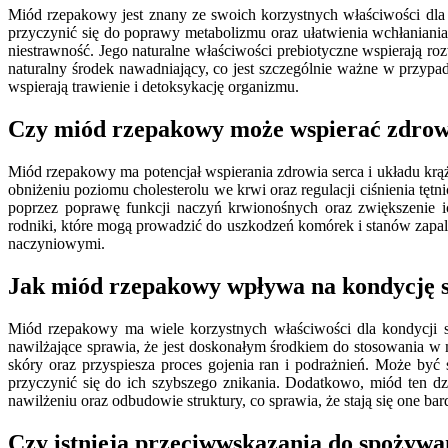
Miód rzepakowy jest znany ze swoich korzystnych właściwości dl
przyczynić się do poprawy metabolizmu oraz ułatwienia wchłania
niestrawność. Jego naturalne właściwości prebiotyczne wspierają ro
naturalny środek nawadniający, co jest szczególnie ważne w przyp
wspierają trawienie i detoksykację organizmu.
Czy miód rzepakowy może wspierać zdrowi
Miód rzepakowy ma potencjał wspierania zdrowia serca i układu kr
obniżeniu poziomu cholesterolu we krwi oraz regulacji ciśnienia t
poprzez poprawę funkcji naczyń krwionośnych oraz zwiększenie 
rodniki, które mogą prowadzić do uszkodzeń komórek i stanów zapal
naczyniowymi.
Jak miód rzepakowy wpływa na kondycję s
Miód rzepakowy ma wiele korzystnych właściwości dla kondycji s
nawilżające sprawia, że jest doskonałym środkiem do stosowania 
skóry oraz przyspiesza proces gojenia ran i podrażnień. Może być
przyczynić się do ich szybszego znikania. Dodatkowo, miód ten 
nawilżeniu oraz odbudowie struktury, co sprawia, że stają się one bardz
Czy istnieją przeciwwskazania do spożyw