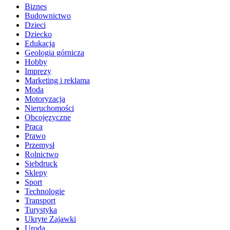
Biznes
Budownictwo
Dzieci
Dziecko
Edukacja
Geologia górnicza
Hobby
Imprezy
Marketing i reklama
Moda
Motoryzacja
Nieruchomości
Obcojęzyczne
Praca
Prawo
Przemysł
Rolnictwo
Siebdruck
Sklepy
Sport
Technologie
Transport
Turystyka
Ukryte Zajawki
Uroda