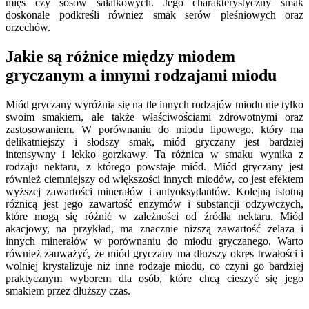
mięs czy sosów sałatkowych. Jego charakterystyczny smak
doskonale podkreśli również smak serów pleśniowych oraz
orzechów.
Jakie są różnice między miodem
gryczanym a innymi rodzajami miodu
Miód gryczany wyróżnia się na tle innych rodzajów miodu nie tylko
swoim smakiem, ale także właściwościami zdrowotnymi oraz
zastosowaniem. W porównaniu do miodu lipowego, który ma
delikatniejszy i słodszy smak, miód gryczany jest bardziej
intensywny i lekko gorzkawy. Ta różnica w smaku wynika z
rodzaju nektaru, z którego powstaje miód. Miód gryczany jest
również ciemniejszy od większości innych miodów, co jest efektem
wyższej zawartości minerałów i antyoksydantów. Kolejną istotną
różnicą jest jego zawartość enzymów i substancji odżywczych,
które mogą się różnić w zależności od źródła nektaru. Miód
akacjowy, na przykład, ma znacznie niższą zawartość żelaza i
innych minerałów w porównaniu do miodu gryczanego. Warto
również zauważyć, że miód gryczany ma dłuższy okres trwałości i
wolniej krystalizuje niż inne rodzaje miodu, co czyni go bardziej
praktycznym wyborem dla osób, które chcą cieszyć się jego
smakiem przez dłuższy czas.