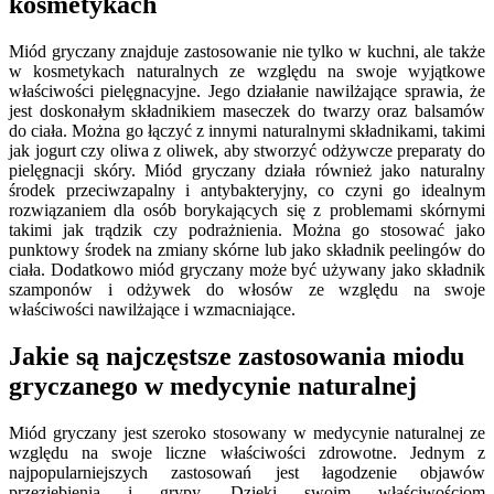
kosmetykach
Miód gryczany znajduje zastosowanie nie tylko w kuchni, ale także
w kosmetykach naturalnych ze względu na swoje wyjątkowe
właściwości pielęgnacyjne. Jego działanie nawilżające sprawia, że
jest doskonałym składnikiem maseczek do twarzy oraz balsamów
do ciała. Można go łączyć z innymi naturalnymi składnikami, takimi
jak jogurt czy oliwa z oliwek, aby stworzyć odżywcze preparaty do
pielęgnacji skóry. Miód gryczany działa również jako naturalny
środek przeciwzapalny i antybakteryjny, co czyni go idealnym
rozwiązaniem dla osób borykających się z problemami skórnymi
takimi jak trądzik czy podrażnienia. Można go stosować jako
punktowy środek na zmiany skórne lub jako składnik peelingów do
ciała. Dodatkowo miód gryczany może być używany jako składnik
szamponów i odżywek do włosów ze względu na swoje
właściwości nawilżające i wzmacniające.
Jakie są najczęstsze zastosowania miodu
gryczanego w medycynie naturalnej
Miód gryczany jest szeroko stosowany w medycynie naturalnej ze
względu na swoje liczne właściwości zdrowotne. Jednym z
najpopularniejszych zastosowań jest łagodzenie objawów
przeziębienia i grypy. Dzięki swoim właściwościom