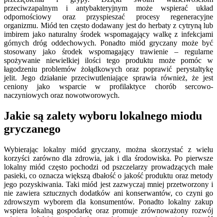
przeciwzapalnym i antybakteryjnym może wspierać układ
odpornościowy oraz przyspieszać procesy regeneracyjne
organizmu. Miód ten często dodawany jest do herbaty z cytryną lub
imbirem jako naturalny środek wspomagający walkę z infekcjami
górnych dróg oddechowych. Ponadto miód gryczany może być
stosowany jako środek wspomagający trawienie – regularne
spożywanie niewielkiej ilości tego produktu może pomóc w
łagodzeniu problemów żołądkowych oraz poprawić perystaltykę
jelit. Jego działanie przeciwutleniające sprawia również, że jest
ceniony jako wsparcie w profilaktyce chorób sercowo-
naczyniowych oraz nowotworowych.
Jakie są zalety wyboru lokalnego miodu
gryczanego
Wybierając lokalny miód gryczany, można skorzystać z wielu
korzyści zarówno dla zdrowia, jak i dla środowiska. Po pierwsze
lokalny miód często pochodzi od pszczelarzy prowadzących małe
pasieki, co oznacza większą dbałość o jakość produktu oraz metody
jego pozyskiwania. Taki miód jest zazwyczaj mniej przetworzony i
nie zawiera sztucznych dodatków ani konserwantów, co czyni go
zdrowszym wyborem dla konsumentów. Ponadto lokalny zakup
wspiera lokalną gospodarkę oraz promuje zrównoważony rozwój