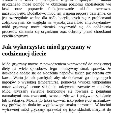
gryczanego może pomóc w obniżeniu poziomu cholesterolu we
krwi oraz poprawić funkcjonowanie układu sercowo-
naczyniowego. Dodatkowo miód ten wspiera procesy trawienne, co
jest szczególnie ważne dla osób borykających się z problemami
żołądkowymi. Ze względu na wysoką zawartość antyoksydantów
miód gryczany może również przyczynić się do opóźnienia
procesów starzenia się organizmu oraz ochrony przed chorobami
cywilizacyjnymi.
Jak wykorzystać miód gryczany w
codziennej diecie
Miód gryczany można z powodzeniem wprowadzić do codziennej
diety na wiele sposobów. Jego intensywny smak sprawia, że
doskonale nadaje się do słodzenia napojów takich jak herbata czy
kawa. Warto jednak pamiętać, aby nie dodawać go do gorących
napojów o wysokiej temperaturze, ponieważ wysoka temperatura
może zniszczyć cenne składniki odżywcze zawarte w miodzie.
Miód gryczany świetnie komponuje się również z jogurtami
naturalnymi oraz owocami, tworząc zdrowe i pożywne śniadanie
lub przekąskę. Można go także używać jako polewę do naleśników
czy gofrów, co doda im wyjątkowego smaku i aromatu. W kuchni
wytrawnej miód gryczany sprawdzi się jako składnik marynat do