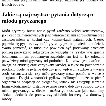
ulubionymi przyprawami aby stworzyć orzeźwiający dodatek do
letnich potraw.
Jakie są najczęstsze pytania dotyczące
miodu gryczanego
Miód gryczany budzi wiele pytań zarówno wśród konsumentów,
jak i osób zainteresowanych jego właściwościami zdrowotnymi oraz
zastosowaniem w kuchni czy kosmetykach naturalnych. Często
pojawia się pytanie, czy miód gryczany jest odpowiedni dla dzieci.
Warto pamiętać, że miód nie powinien być podawany dzieciom
poniżej pierwszego roku życia ze względu na ryzyko wystąpienia
botulizmu. Innym popularnym zagadnieniem jest to, jak odróżnić
prawdziwy miód gryczany od podróbek. Kluczowe jest zwrócenie
uwagi na etykietę oraz certyfikaty jakości, a także na pochodzenie
produktu. Kolejne pytanie dotyczy jego wpływu na zdrowie – wiele
osób zastanawia się, czy miód gryczany może pomóc w walce z
alergiami. Dzięki zawartości pyłków roślinnych może wspierać
organizm w adaptacji do alergenów, jednak nie zastępuje leczenia
farmakologicznego. Ostatnie pytanie często dotyczy sposobu użycia
miodu gryczanego w diecie – można go stosować jako naturalny
słodzik, dodatek do potraw czy składnik kosmetyków domowej
roboty.