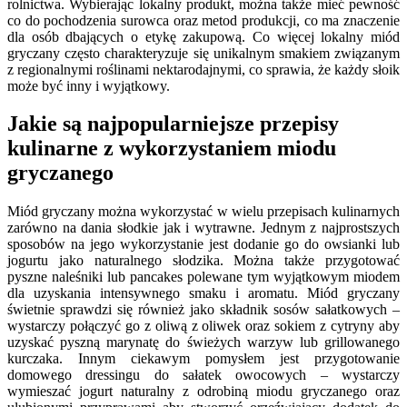
rolnictwa. Wybierając lokalny produkt, można także mieć pewność
co do pochodzenia surowca oraz metod produkcji, co ma znaczenie
dla osób dbających o etykę zakupową. Co więcej lokalny miód
gryczany często charakteryzuje się unikalnym smakiem związanym
z regionalnymi roślinami nektarodajnymi, co sprawia, że każdy słoik
może być inny i wyjątkowy.
Jakie są najpopularniejsze przepisy
kulinarne z wykorzystaniem miodu
gryczanego
Miód gryczany można wykorzystać w wielu przepisach kulinarnych
zarówno na dania słodkie jak i wytrawne. Jednym z najprostszych
sposobów na jego wykorzystanie jest dodanie go do owsianki lub
jogurtu jako naturalnego słodzika. Można także przygotować
pyszne naleśniki lub pancakes polewane tym wyjątkowym miodem
dla uzyskania intensywnego smaku i aromatu. Miód gryczany
świetnie sprawdzi się również jako składnik sosów sałatkowych –
wystarczy połączyć go z oliwą z oliwek oraz sokiem z cytryny aby
uzyskać pyszną marynatę do świeżych warzyw lub grillowanego
kurczaka. Innym ciekawym pomysłem jest przygotowanie
domowego dressingu do sałatek owocowych – wystarczy
wymieszać jogurt naturalny z odrobiną miodu gryczanego oraz