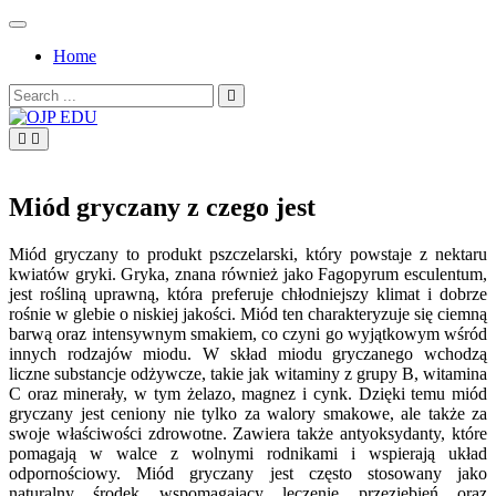
Skip
to
Home
content
Search
for:
OJP EDU
Miód gryczany z czego jest
Miód gryczany to produkt pszczelarski, który powstaje z nektaru
kwiatów gryki. Gryka, znana również jako Fagopyrum esculentum,
jest rośliną uprawną, która preferuje chłodniejszy klimat i dobrze
rośnie w glebie o niskiej jakości. Miód ten charakteryzuje się ciemną
barwą oraz intensywnym smakiem, co czyni go wyjątkowym wśród
innych rodzajów miodu. W skład miodu gryczanego wchodzą
liczne substancje odżywcze, takie jak witaminy z grupy B, witamina
C oraz minerały, w tym żelazo, magnez i cynk. Dzięki temu miód
gryczany jest ceniony nie tylko za walory smakowe, ale także za
swoje właściwości zdrowotne. Zawiera także antyoksydanty, które
pomagają w walce z wolnymi rodnikami i wspierają układ
odpornościowy. Miód gryczany jest często stosowany jako
naturalny środek wspomagający leczenie przeziębień oraz