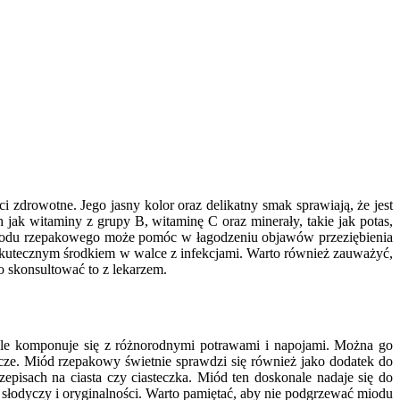
zdrowotne. Jego jasny kolor oraz delikatny smak sprawiają, że jest
ak witaminy z grupy B, witaminę C oraz minerały, takie jak potas,
 miodu rzepakowego może pomóc w łagodzeniu objawów przeziębienia
 skutecznym środkiem w walce z infekcjami. Warto również zauważyć,
o skonsultować to z lekarzem.
le komponuje się z różnorodnymi potrawami i napojami. Można go
cze. Miód rzepakowy świetnie sprawdzi się również jako dodatek do
isach na ciasta czy ciasteczka. Miód ten doskonale nadaje się do
słodyczy i oryginalności. Warto pamiętać, aby nie podgrzewać miodu