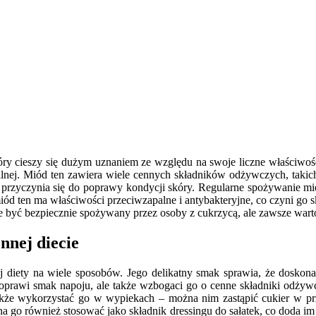
ry cieszy się dużym uznaniem ze względu na swoje liczne właściwości 
nej. Miód ten zawiera wiele cennych składników odżywczych, takich j
że przyczynia się do poprawy kondycji skóry. Regularne spożywanie
miód ten ma właściwości przeciwzapalne i antybakteryjne, co czyni go
e być bezpiecznie spożywany przez osoby z cukrzycą, ale zawsze wart
nnej diecie
iety na wiele sposobów. Jego delikatny smak sprawia, że doskona
 poprawi smak napoju, ale także wzbogaci go o cenne składniki odżyw
kże wykorzystać go w wypiekach – można nim zastąpić cukier w przep
 go również stosować jako składnik dressingu do sałatek, co doda im 