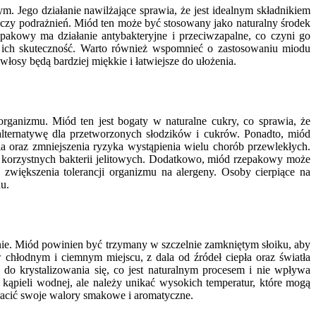
 Jego działanie nawilżające sprawia, że jest idealnym składnikiem
 czy podrażnień. Miód ten może być stosowany jako naturalny środek
pakowy ma działanie antybakteryjne i przeciwzapalne, co czyni go
 ich skuteczność. Warto również wspomnieć o zastosowaniu miodu
sy będą bardziej miękkie i łatwiejsze do ułożenia.
ganizmu. Miód ten jest bogaty w naturalne cukry, co sprawia, że
ternatywę dla przetworzonych słodzików i cukrów. Ponadto, miód
a oraz zmniejszenia ryzyka wystąpienia wielu chorób przewlekłych.
i korzystnych bakterii jelitowych. Dodatkowo, miód rzepakowy może
zwiększenia tolerancji organizmu na alergeny. Osoby cierpiące na
u.
ie. Miód powinien być trzymany w szczelnie zamkniętym słoiku, aby
chłodnym i ciemnym miejscu, z dala od źródeł ciepła oraz światła
do krystalizowania się, co jest naturalnym procesem i nie wpływa
 kąpieli wodnej, ale należy unikać wysokich temperatur, które mogą
racić swoje walory smakowe i aromatyczne.