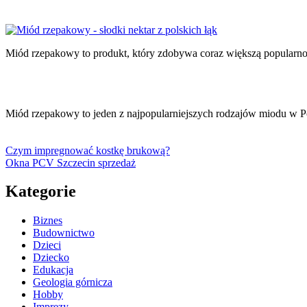
Miód rzepakowy to produkt, który zdobywa coraz większą popularn
Miód rzepakowy to jeden z najpopularniejszych rodzajów miodu w Pol
Czym impregnować kostkę brukową?
Okna PCV Szczecin sprzedaż
Kategorie
Biznes
Budownictwo
Dzieci
Dziecko
Edukacja
Geologia górnicza
Hobby
Imprezy