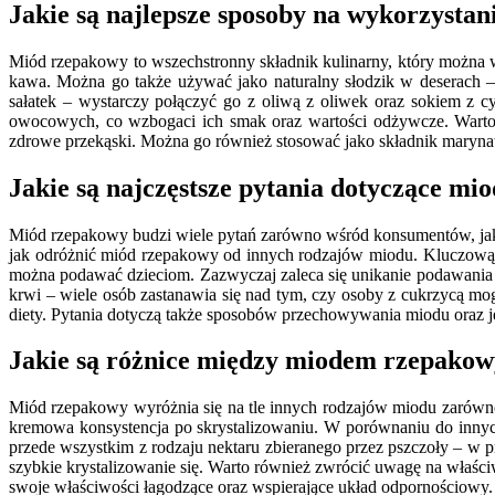
Jakie są najlepsze sposoby na wykorzysta
Miód rzepakowy to wszechstronny składnik kulinarny, który można w
kawa. Można go także używać jako naturalny słodzik w deserach – 
sałatek – wystarczy połączyć go z oliwą z oliwek oraz sokiem z
owocowych, co wzbogaci ich smak oraz wartości odżywcze. Warto
zdrowe przekąski. Można go również stosować jako składnik maryna
Jakie są najczęstsze pytania dotyczące m
Miód rzepakowy budzi wiele pytań zarówno wśród konsumentów, jak 
jak odróżnić miód rzepakowy od innych rodzajów miodu. Kluczową c
można podawać dzieciom. Zazwyczaj zaleca się unikanie podawania
krwi – wiele osób zastanawia się nad tym, czy osoby z cukrzycą m
diety. Pytania dotyczą także sposobów przechowywania miodu oraz j
Jakie są różnice między miodem rzepako
Miód rzepakowy wyróżnia się na tle innych rodzajów miodu zarówno
kremowa konsystencja po skrystalizowaniu. W porównaniu do innyc
przede wszystkim z rodzaju nektaru zbieranego przez pszczoły – w 
szybkie krystalizowanie się. Warto również zwrócić uwagę na właści
swoje właściwości łagodzące oraz wspierające układ odpornościowy.