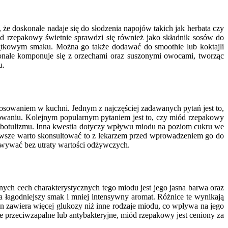
e doskonale nadaje się do słodzenia napojów takich jak herbata czy
ód rzepakowy świetnie sprawdzi się również jako składnik sosów do
jątkowym smaku. Można go także dodawać do smoothie lub koktajli
nale komponuje się z orzechami oraz suszonymi owocami, tworząc
u.
sowaniem w kuchni. Jednym z najczęściej zadawanych pytań jest to,
zowaniu. Kolejnym popularnym pytaniem jest to, czy miód rzepakowy
 botulizmu. Inna kwestia dotyczy wpływu miodu na poziom cukru we
zawsze warto skonsultować to z lekarzem przed wprowadzeniem go do
owywać bez utraty wartości odżywczych.
ch cech charakterystycznych tego miodu jest jego jasna barwa oraz
łagodniejszy smak i mniej intensywny aromat. Różnice te wynikają
n zawiera więcej glukozy niż inne rodzaje miodu, co wpływa na jego
e przeciwzapalne lub antybakteryjne, miód rzepakowy jest ceniony za