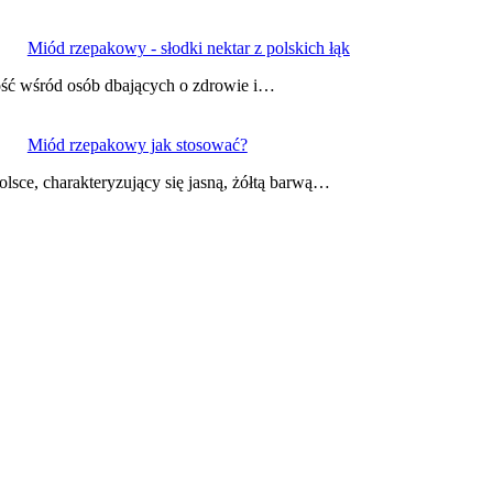
Miód rzepakowy - słodki nektar z polskich łąk
ość wśród osób dbających o zdrowie i…
Miód rzepakowy jak stosować?
sce, charakteryzujący się jasną, żółtą barwą…