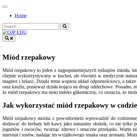
Skip
to
Home
content
Search
for:
OJP EDU
Miód rzepakowy
Miód rzepakowy to jeden z najpopularniejszych rodzajów miodu, któ
chętnie wykorzystywany w kuchni, ale również w medycynie natural
magnez i żelazo. Dzięki temu wspiera układ odpornościowy, a tak
oraz kaszlu, ponieważ działa kojąco na drogi oddechowe. Ponadto, 
że miód rzepakowy ma niski indeks glikemiczny, co oznacza, że moż
Jak wykorzystać miód rzepakowy w codzie
Miód rzepakowy można z powodzeniem wprowadzić do codziennej d
dodawać do herbaty lub kawy jako naturalny słodzik, co nie tylko
jogurtów i owoców, tworząc zdrowe i smaczne przekąski. Warto ta
marynat i sosów, nadając im wyjątkowego smaku oraz aromatu. Można