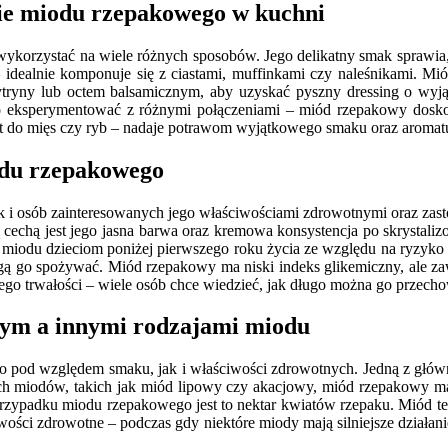
nie miodu rzepakowego w kuchni
ykorzystać na wiele różnych sposobów. Jego delikatny smak sprawia, ż
idealnie komponuje się z ciastami, muffinkami czy naleśnikami. Mi
 cytryny lub octem balsamicznym, aby uzyskać pyszny dressing o wy
 eksperymentować z różnymi połączeniami – miód rzepakowy dosko
t do mięs czy ryb – nadaje potrawom wyjątkowego smaku oraz aromat
iodu rzepakowego
i osób zainteresowanych jego właściwościami zdrowotnymi oraz zasto
echą jest jego jasna barwa oraz kremowa konsystencja po skrystali
 miodu dzieciom poniżej pierwszego roku życia ze względu na ryzyko
ogą go spożywać. Miód rzepakowy ma niski indeks glikemiczny, ale 
ego trwałości – wiele osób chce wiedzieć, jak długo można go przech
wym a innymi rodzajami miodu
 pod względem smaku, jak i właściwości zdrowotnych. Jedną z główny
h miodów, takich jak miód lipowy czy akacjowy, miód rzepakowy ma 
przypadku miodu rzepakowego jest to nektar kwiatów rzepaku. Miód te
wości zdrowotne – podczas gdy niektóre miody mają silniejsze działani