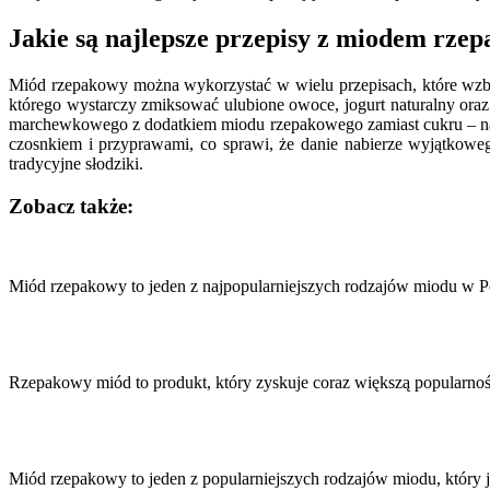
Jakie są najlepsze przepisy z miodem rze
Miód rzepakowy można wykorzystać w wielu przepisach, które wzb
którego wystarczy zmiksować ulubione owoce, jogurt naturalny oraz 
marchewkowego z dodatkiem miodu rzepakowego zamiast cukru – nad
czosnkiem i przyprawami, co sprawi, że danie nabierze wyjątkowe
tradycyjne słodziki.
Zobacz także:
Nawigacja
wpisu
Miód rzepakowy to jeden z najpopularniejszych rodzajów miodu w Po
Rzepakowy miód to produkt, który zyskuje coraz większą popularno
Miód rzepakowy to jeden z popularniejszych rodzajów miodu, który 