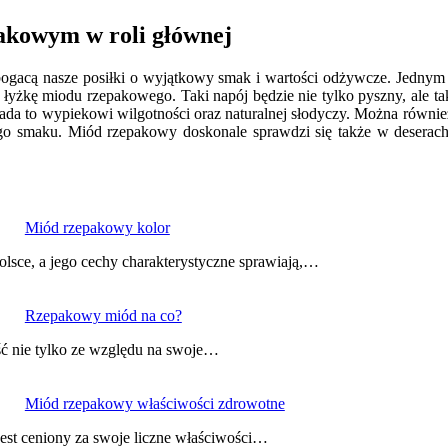
pakowym w roli głównej
ogacą nasze posiłki o wyjątkowy smak i wartości odżywcze. Jednym 
łyżkę miodu rzepakowego. Taki napój będzie nie tylko pyszny, ale ta
a to wypiekowi wilgotności oraz naturalnej słodyczy. Można równie
go smaku. Miód rzepakowy doskonale sprawdzi się także w deserach,
Miód rzepakowy kolor
lsce, a jego cechy charakterystyczne sprawiają,…
Rzepakowy miód na co?
ść nie tylko ze względu na swoje…
Miód rzepakowy właściwości zdrowotne
jest ceniony za swoje liczne właściwości…