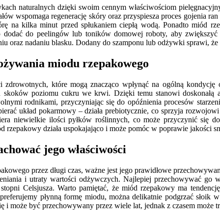
ach naturalnych dzięki swoim cennym właściwościom pielęgnacyjnym.
łów wspomaga regenerację skóry oraz przyspiesza proces gojenia ran
órę na kilka minut przed spłukaniem ciepłą wodą. Ponadto miód rze
go dodać do peelingów lub toników domowej roboty, aby zwiększyć
 oraz nadaniu blasku. Dodany do szamponu lub odżywki sprawi, że wło
spożywania miodu rzepakowego
 zdrowotnych, które mogą znacząco wpłynąć na ogólną kondycję or
h skoków poziomu cukru we krwi. Dzięki temu stanowi doskonałą al
lnymi rodnikami, przyczyniając się do opóźnienia procesów starzeni
ierać układ pokarmowy – działa prebiotycznie, co sprzyja rozwojow
 niewielkie ilości pyłków roślinnych, co może przyczynić się do 
ód rzepakowy działa uspokajająco i może pomóc w poprawie jakości sn
chować jego właściwości
akowego przez długi czas, ważne jest jego prawidłowe przechowywan
eniania i utraty wartości odżywczych. Najlepiej przechowywać go w 
topni Celsjusza. Warto pamiętać, że miód rzepakowy ma tendencję 
 preferujemy płynną formę miodu, można delikatnie podgrzać słoik w
ię i może być przechowywany przez wiele lat, jednak z czasem może t