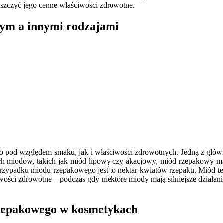
iszczyć jego cenne właściwości zdrowotne.
wym a innymi rodzajami
 pod względem smaku, jak i właściwości zdrowotnych. Jedną z główny
h miodów, takich jak miód lipowy czy akacjowy, miód rzepakowy ma 
przypadku miodu rzepakowego jest to nektar kwiatów rzepaku. Miód te
wości zdrowotne – podczas gdy niektóre miody mają silniejsze działani
 rzepakowego w kosmetykach