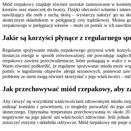
Miód rzepakowy znajduje również szerokie zastosowanie w kosmetyk
kremów oraz maseczek do twarzy. Dzięki obecności witamin i minera
nawilżający dla osób z suchą skórą – wystarczy nałożyć go na sk
skutecznym składnikiem w pielęgnacji cery trądzikowej. Można 
rzepakowego w pielęgnacji włosów – może on pomóc w ich nawilżeniu
Jakie są korzyści płynące z regularnego 
Regularne spożywanie miodu rzepakowego przynosi wiele korzyści
dostarcza energii w sposób zrównoważony, nie powodując nagłyc
rzepakowy zawiera przeciwutleniacze, które pomagają w walce z wo
Warto również podkreślić, że regularne spożywanie miodu może wsp
pomóc w łagodzeniu objawów alergii sezonowych, ponieważ zawiera
problemy ze snem mogą również skorzystać z jego właściwości – mi
Jak przechowywać miód rzepakowy, aby za
Aby cieszyć się wszystkimi właściwościami zdrowotnymi miodu rzep
uniknąć kontaktu z powietrzem, co mogłoby prowadzić do jego utl
słonecznego. Optymalna temperatura przechowywania to około 20 s
negatywnie na jego jakość ani właściwości zdrowotne. Jeśli jednak
zniszczyć enzymy i składniki odżywcze. Miód rzepakowy nie psuje s