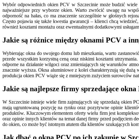
Wybór odpowiednich okien PCV w Szczecinie może budzić wiele pyta
najważniejsze przy wyborze okien. Warto zwrócić uwagę na współcz
odporność na hałas, co ma znaczenie szczególnie w głośnych rejon
Często pojawia się także kwestia gwarancji – klienci chcą wiedzieć
również kosztami montażu oraz ewentualnymi dodatkowymi usługami, 
Jakie są różnice między oknami PCV a in
Wybierając okna do swojego domu lub mieszkania, warto zastanowi
przede wszystkim korzystną ceną oraz niskimi kosztami utrzymania
odporne na działanie wilgoci oraz zmieniających się warunków atmos
znacznie wyższa. Okna aluminiowe z kolei charakteryzują się dużą
produkcja okien PCV wiąże się z mniejszym zużyciem surowców na
Jakie są najlepsze firmy sprzedające okna
W Szczecinie istnieje wiele firm zajmujących się sprzedażą okien 
mają ugruntowaną pozycję na rynku oraz pozytywne opinie klientó
produktów. Kluczowym elementem oferty wielu firm jest kompleksow
oraz opinie innych klientów na temat danej firmy przed podjęciem d
do okien, co może być istotnym atutem dla klientów szukających k
Jak dbać o okna PCV po ich zakupie w Szc