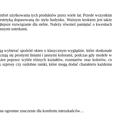
fort użytkowania tych produktów przez wiele lat. Przede wszystkim
 estetyką dopasowaną do stylu budynku. Ważnym krokiem jest także
epsze rozwiązanie dla siebie. Należy również pamiętać o kwestiach
innymi usterkami.
gą wybierać spośród okien o klasycznym wyglądzie, które doskonale
ują się prostymi liniami i jasnymi kolorami, podczas gdy modele w
okien poprzez wybór różnych kształtów, rozmiarów oraz kolorów, co
k szprosy czy ozdobne ramki, które mogą dodać charakteru każdemu
 ma ogromne znaczenie dla komfortu mieszkańców…