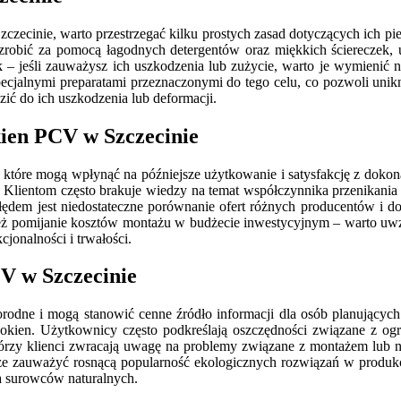
zecinie, warto przestrzegać kilku prostych zasad dotyczących ich piel
 zrobić za pomocą łagodnych detergentów oraz miękkich ściereczek
k – jeśli zauważysz ich uszkodzenia lub zużycie, warto je wymienić 
cjalnymi preparatami przeznaczonymi do tego celu, co pozwoli unikn
ić do ich uszkodzenia lub deformacji.
kien PCV w Szczecinie
które mogą wpłynąć na późniejsze użytkowanie i satysfakcję z dokona
 Klientom często brakuje wiedzy na temat współczynnika przenikania 
em jest niedostateczne porównanie ofert różnych producentów i dos
eż pomijanie kosztów montażu w budżecie inwestycyjnym – warto uwzg
cjonalności i trwałości.
V w Szczecinie
dne i mogą stanowić cenne źródło informacji dla osób planujących
okien. Użytkownicy często podkreślają oszczędności związane z og
ektórzy klienci zwracają uwagę na problemy związane z montażem lub 
kże zauważyć rosnącą popularność ekologicznych rozwiązań w produk
a surowców naturalnych.