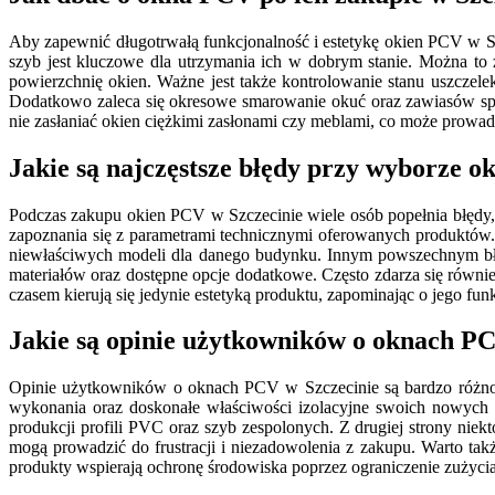
Aby zapewnić długotrwałą funkcjonalność i estetykę okien PCV w Szc
szyb jest kluczowe dla utrzymania ich w dobrym stanie. Można to
powierzchnię okien. Ważne jest także kontrolowanie stanu uszczele
Dodatkowo zaleca się okresowe smarowanie okuć oraz zawiasów spe
nie zasłaniać okien ciężkimi zasłonami czy meblami, co może prowadz
Jakie są najczęstsze błędy przy wyborze o
Podczas zakupu okien PCV w Szczecinie wiele osób popełnia błędy, 
zapoznania się z parametrami technicznymi oferowanych produktów.
niewłaściwych modeli dla danego budynku. Innym powszechnym błęd
materiałów oraz dostępne opcje dodatkowe. Często zdarza się równi
czasem kierują się jedynie estetyką produktu, zapominając o jego funk
Jakie są opinie użytkowników o oknach PC
Opinie użytkowników o oknach PCV w Szczecinie są bardzo różnoro
wykonania oraz doskonałe właściwości izolacyjne swoich nowych 
produkcji profili PVC oraz szyb zespolonych. Z drugiej strony ni
mogą prowadzić do frustracji i niezadowolenia z zakupu. Warto ta
produkty wspierają ochronę środowiska poprzez ograniczenie zużyci