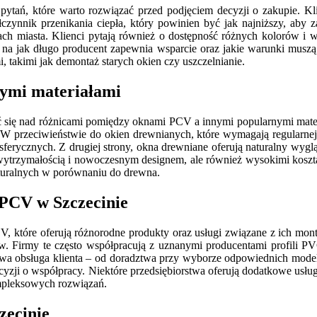
ń, które warto rozwiązać przed podjęciem decyzji o zakupie. Klien
ynnik przenikania ciepła, który powinien być jak najniższy, aby z
ach miasta. Klienci pytają również o dostępność różnych kolorów i
, na jak długo producent zapewnia wsparcie oraz jakie warunki muszą
takimi jak demontaż starych okien czy uszczelnianie.
nymi materiałami
ć się nad różnicami pomiędzy oknami PCV a innymi popularnymi mater
. W przeciwieństwie do okien drewnianych, które wymagają regularne
ferycznych. Z drugiej strony, okna drewniane oferują naturalny wygląd
 wytrzymałością i nowoczesnym designem, ale również wysokimi kosz
turalnych w porównaniu do drewna.
 PCV w Szczecinie
PCV, które oferują różnorodne produkty oraz usługi związane z ich m
w. Firmy te często współpracują z uznanymi producentami profili 
a obsługa klienta – od doradztwa przy wyborze odpowiednich modeli 
ecyzji o współpracy. Niektóre przedsiębiorstwa oferują dodatkowe usł
ompleksowych rozwiązań.
zecinie