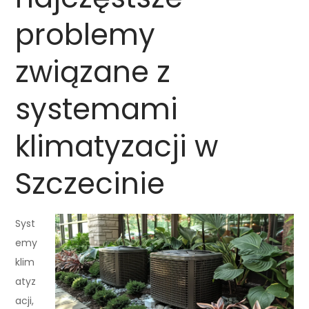
problemy
związane z
systemami
klimatyzacji w
Szczecinie
Syst
emy
klim
atyz
acji,