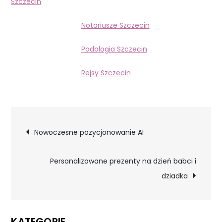
Szczecin
Notariusze Szczecin
Podologia Szczecin
Rejsy Szczecin
Nawigacja
Nowoczesne pozycjonowanie AI
wpisu
Personalizowane prezenty na dzień babci i
dziadka
KATEGORIE