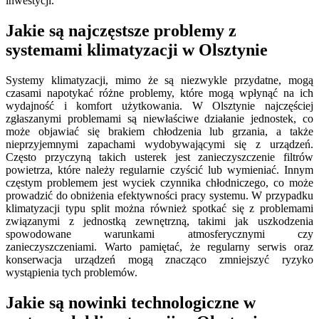
inwestycji.
Jakie są najczęstsze problemy z
systemami klimatyzacji w Olsztynie
Systemy klimatyzacji, mimo że są niezwykle przydatne, mogą
czasami napotykać różne problemy, które mogą wpłynąć na ich
wydajność i komfort użytkowania. W Olsztynie najczęściej
zgłaszanymi problemami są niewłaściwe działanie jednostek, co
może objawiać się brakiem chłodzenia lub grzania, a także
nieprzyjemnymi zapachami wydobywającymi się z urządzeń.
Często przyczyną takich usterek jest zanieczyszczenie filtrów
powietrza, które należy regularnie czyścić lub wymieniać. Innym
częstym problemem jest wyciek czynnika chłodniczego, co może
prowadzić do obniżenia efektywności pracy systemu. W przypadku
klimatyzacji typu split można również spotkać się z problemami
związanymi z jednostką zewnętrzną, takimi jak uszkodzenia
spowodowane warunkami atmosferycznymi czy
zanieczyszczeniami. Warto pamiętać, że regularny serwis oraz
konserwacja urządzeń mogą znacząco zmniejszyć ryzyko
wystąpienia tych problemów.
Jakie są nowinki technologiczne w