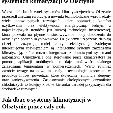
systemach klimatyzacji w Olsztynie
W ostatnich latach rynek systemów klimatyzacyjnych w Olsztynie
przeszedł znaczną ewolucję, a nowinki technologiczne wprowadziły
wiele innowacyjnych rozwiązań, które poprawiają komfort
użytkowania oraz efektywność energetyczną. Jednym z
najważniejszych trendów jest rozwój technologii inwerterowej,
która pozwala na płynne dostosowywanie mocy chłodzenia do
aktualnych potrzeb użytkowników. Dzięki temu urządzenia działają
ciszej i zużywają mniej energii elektrycznej. Kolejnym
interesującym rozwiązaniem są inteligentne systemy zarządzania
klimatyzacją, które można integrować z domowymi systemami
automatyki. Umożliwiają one sterowanie pracą klimatyzatora za
pomocą aplikacji mobilnych, co daje możliwość zdalnego
zarządzania temperaturą w pomieszczeniach. Warto również
zwrócić uwagę na nowe materiały i technologie stosowane w
produkcji filtrów powietrza, które skuteczniej eliminują alergeny
oraz zanieczyszczenia. Zastosowanie ekologicznych czynników
chłodniczych to kolejny krok w kierunku bardziej przyjaznych dla
środowiska rozwiązań.
Jak dbać o systemy klimatyzacji w
Olsztynie przez cały rok