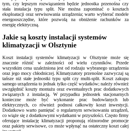
tym, czy lepszym rozwiązaniem będzie jednostka przenośna czy
stała instalacja typu split. Nie można zapominać o kosztach
eksploatacji oraz serwisowania urządzenia; warto wybierać modele
energooszczędne, które pozwolą na obniżenie rachunków za
energię elektryczną.
Jakie są koszty instalacji systemów
klimatyzacji w Olsztynie
Koszt instalacji systemów klimatyzacji w Olsztynie może się
znacznie różnić w zależności od wielu czynników. Przede
wszystkim cena uzależniona jest od rodzaju wybranego urządzenia
oraz jego mocy chłodniczej. Klimatyzatory przenośne zazwyczaj są
tańsze niż stałe jednostki typu split czy multi-split. Koszt zakupu
samego urządzenia to jednak tylko część wydatków; należy również
uwzględnić koszty montażu oraz ewentualnych prac dodatkowych
związanych z instalacją. W przypadku jednostek stacjonarnych
konieczne może być wykonanie prac budowlanych lub
elektrycznych, co również podnosi całkowity koszt inwestycji.
Dodatkowo warto pamiętać o regularnym serwisowaniu urządzeń,
co wiąże się z dodatkowymi wydatkami w przyszłości. Często firmy
oferujące instalację klimatyzacji proponują różnorodne promocje
oraz pakiety serwisowe, co może wpłynąć na ostateczny koszt całej