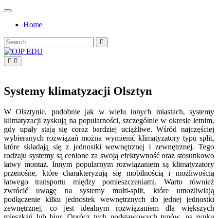
Skip
to
Home
content
Search
for:
OJP EDU
Systemy klimatyzacji Olsztyn
W Olsztynie, podobnie jak w wielu innych miastach, systemy
klimatyzacji zyskują na popularności, szczególnie w okresie letnim,
gdy upały stają się coraz bardziej uciążliwe. Wśród najczęściej
wybieranych rozwiązań można wymienić klimatyzatory typu split,
które składają się z jednostki wewnętrznej i zewnętrznej. Tego
rodzaju systemy są cenione za swoją efektywność oraz stosunkowo
łatwy montaż. Innym popularnym rozwiązaniem są klimatyzatory
przenośne, które charakteryzują się mobilnością i możliwością
łatwego transportu między pomieszczeniami. Warto również
zwrócić uwagę na systemy multi-split, które umożliwiają
podłączenie kilku jednostek wewnętrznych do jednej jednostki
zewnętrznej, co jest idealnym rozwiązaniem dla większych
mieszkań lub biur. Oprócz tych podstawowych typów, na rynku