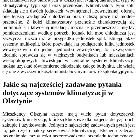
klimatyzatory typu split oraz przenośne. Klimatyzatory typu split
składają się z dwóch jednostek: wewnętrznej i zewnętrznej; oferują
one lepszą wydajność chłodzenia oraz cichszą pracę niż modele
przenośne. Z kolei klimatyzatory przenośne charakteryzują się
mobilnością i łatwością instalacji; można je przemieszczać między
pomieszczeniami według potrzeb, jednak ich moc chłodnicza jest
zazwyczaj niższa niż w przypadku jednostek split. Istnieją także
systemy multi-split, które pozwalają na podłączenie kilku jednostek
wewnętrznych do jednej jednostki zewnętrznej; to rozwiązanie
idealnie sprawdza się w większych budynkach lub mieszkaniach
wielopokojowych. Inwestując w centralne systemy klimatyzacjii
można uzyskać równomierne chłodzenie całego budynku, ale wiążą
się one z wyższymi kosztami instalacyjnymi oraz eksploatacyjnymi.
Jakie są najczęściej zadawane pytania
dotyczące systemów klimatyzacji w
Olsztynie
Mieszkańcy Olsztyna często mają wiele pytań dotyczących
systemów klimatyzacji, które są kluczowe dla podjęcia decyzji o ich
zakupie i użytkowaniu. Jednym z najczęściej zadawanych pytań jest
to, jak często należy serwisować klimatyzację. Eksperci zalecają
przynajmniej raz w roku przeprowadzenie przeglądu technicznego,