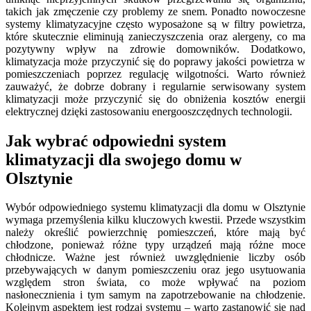
takich jak zmęczenie czy problemy ze snem. Ponadto nowoczesne
systemy klimatyzacyjne często wyposażone są w filtry powietrza,
które skutecznie eliminują zanieczyszczenia oraz alergeny, co ma
pozytywny wpływ na zdrowie domowników. Dodatkowo,
klimatyzacja może przyczynić się do poprawy jakości powietrza w
pomieszczeniach poprzez regulację wilgotności. Warto również
zauważyć, że dobrze dobrany i regularnie serwisowany system
klimatyzacji może przyczynić się do obniżenia kosztów energii
elektrycznej dzięki zastosowaniu energooszczędnych technologii.
Jak wybrać odpowiedni system
klimatyzacji dla swojego domu w
Olsztynie
Wybór odpowiedniego systemu klimatyzacji dla domu w Olsztynie
wymaga przemyślenia kilku kluczowych kwestii. Przede wszystkim
należy określić powierzchnię pomieszczeń, które mają być
chłodzone, ponieważ różne typy urządzeń mają różne moce
chłodnicze. Ważne jest również uwzględnienie liczby osób
przebywających w danym pomieszczeniu oraz jego usytuowania
względem stron świata, co może wpływać na poziom
nasłonecznienia i tym samym na zapotrzebowanie na chłodzenie.
Kolejnym aspektem jest rodzaj systemu – warto zastanowić się nad