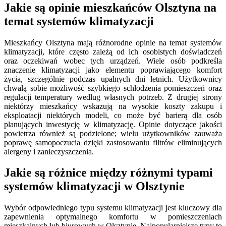
Jakie są opinie mieszkańców Olsztyna na
temat systemów klimatyzacji
Mieszkańcy Olsztyna mają różnorodne opinie na temat systemów
klimatyzacji, które często zależą od ich osobistych doświadczeń
oraz oczekiwań wobec tych urządzeń. Wiele osób podkreśla
znaczenie klimatyzacji jako elementu poprawiającego komfort
życia, szczególnie podczas upalnych dni letnich. Użytkownicy
chwalą sobie możliwość szybkiego schłodzenia pomieszczeń oraz
regulacji temperatury według własnych potrzeb. Z drugiej strony
niektórzy mieszkańcy wskazują na wysokie koszty zakupu i
eksploatacji niektórych modeli, co może być barierą dla osób
planujących inwestycję w klimatyzację. Opinie dotyczące jakości
powietrza również są podzielone; wielu użytkowników zauważa
poprawę samopoczucia dzięki zastosowaniu filtrów eliminujących
alergeny i zanieczyszczenia.
Jakie są różnice między różnymi typami
systemów klimatyzacji w Olsztynie
Wybór odpowiedniego typu systemu klimatyzacji jest kluczowy dla
zapewnienia optymalnego komfortu w pomieszczeniach
mieszkalnych lub biurowych w Olsztynie. Najpopularniejsze typy to