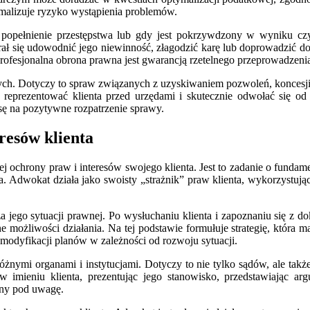
imalizuje ryzyko wystąpienia problemów.
 o popełnienie przestępstwa lub gdy jest pokrzywdzony w wyniku cz
rał się udowodnić jego niewinność, złagodzić karę lub doprowadzić d
ofesjonalna obrona prawna jest gwarancją rzetelnego przeprowadzeni
ych. Dotyczy to spraw związanych z uzyskiwaniem pozwoleń, koncesji,
ezentować klienta przed urzędami i skutecznie odwołać się od n
sę na pozytywne rozpatrzenie sprawy.
resów klienta
 ochrony praw i interesów swojego klienta. Jest to zadanie o fundam
ia. Adwokat działa jako swoisty „strażnik” praw klienta, wykorzystuj
a jego sytuacji prawnej. Po wysłuchaniu klienta i zapoznaniu się z 
ne możliwości działania. Na tej podstawie formułuje strategię, która m
 modyfikacji planów w zależności od rozwoju sytuacji.
nymi organami i instytucjami. Dotyczy to nie tylko sądów, ale także 
 imieniu klienta, prezentując jego stanowisko, przedstawiając ar
rany pod uwagę.