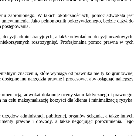
ynu zabronionego. W takich okolicznościach, pomoc adwokata jest
o uniewinnienia. Jako pełnomocnik pokrzywdzonego, będzie dążył do
a postępowania.
 decyzji administracyjnych, a także odwołań od decyzji urzędowych.
iekorzystnych rozstrzygnięć. Profesjonalna pomoc prawna w tych
entalnym znaczeniu, które wymaga od prawnika nie tylko gruntownej
ąc dostępne mu narzędzia prawne i procesowe, aby osiągnąć najlepszy
dokumentacją, adwokat dokonuje oceny stanu faktycznego i prawnego.
a na celu maksymalizację korzyści dla klienta i minimalizację ryzyka.
urzędów administracji publicznej, organów ścigania, a także innych
gumenty prawne i dowody, a także negocjując porozumienia. Jego