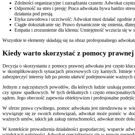
Zdolności organizacyjne i zarządzania czasem: Adwokat częst
Odporność na stres i presję: Praca adwokata bywa bardzo stre
działania pod presją.
Etyka zawodowa i uczciwość: Adwokat musi działać zgodnie z z
Ciągłe dokształcanie się: Prawo dynamicznie się zmienia, dlat
Empatia i zrozumienie dla klienta: Umiejętność wczucia się w s
Wszystkie te elementy składają się na obraz profesjonalnego adwoka
Kiedy warto skorzystać z pomocy prawnej
Decyzja o skorzystaniu z pomocy prawnej adwokata jest często klu
w skomplikowanych sytuacjach procesowych czy karnych. Istnieje 
zabezpieczyć interesy lub po prostu ułatwić podejmowanie ważnych d
Jednym z najczęstszych powodów, dla których ludzie szukają pomocy
czy spraw spadkowych. W tych delikatnych i często emocjonalnych
sądem. Jego obecność zapewnia obiektywizm i profesjonalne podejści
W sferze prawa cywilnego, pomoc adwokata jest nieodzowna w wielu
wywiązuje się ze swoich zobowiązań, adwokat może pomóc w doch
ważnych umów, takich jak zakup nieruchomości, adwokat może dokonać
W kontekście prowadzenia działalności gospodarczej, wsparcie adwo
windykacji należności. Adwokat specjalizujący się w prawie gospo