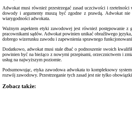
Adwokat musi również przestrzegać zasad uczciwości i rzetelności
dowody i argumenty muszą być zgodne z prawdą. Adwokat nie mo
wiarygodności adwokata.
Ważnym aspektem etyki zawodowej jest również postępowanie z god
pracownikami sądów. Adwokat powinien unikać obraźliwego języka, 
dobrego wizerunku zawodu i zapewnienia sprawnego funkcjonowani
Dodatkowo, adwokat musi stale dbać o podnoszenie swoich kwalifik
powinien być na bieżąco z nowymi przepisami, orzecznictwem i zmi
usług na najwyższym poziomie.
Podsumowując, etyka zawodowa adwokata to kompleksowy system zas
rozwój zawodowy. Przestrzeganie tych zasad jest nie tylko obowiązki
Zobacz także:
Nawigacja
wpisu