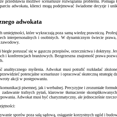
akże przedstawia możliwe scenariusze rozwiązania problemu. Pomaga
wsparciu adwokata, klienci mogą podejmować świadome decyzje i un
cznego adwokata
umiejętności, które wykraczają poza samą wiedzę prawniczą. Profesjon
ech interpersonalnych i osobistych. W dynamicznym świecie prawa, 
s zawodowy.
biegle poruszać się w gąszczu przepisów, orzecznictwa i doktryny. Je
h i konferencjach branżowych. Bezgrzeszna znajomość prawa pozwala n
h.
ć analitycznego myślenia. Adwokat musi potrafić rozkładać złożone
rzewidzieć potencjalne scenariusze i opracować skuteczną strategię dz
zwroty akcji w postępowaniu.
 komunikacji pisemnej, jak i werbalnej. Precyzyjne i zrozumiałe form
ie, zadawanie trafnych pytań, klarowne tłumaczenie skomplikowanych
ępowania. Adwokat musi być charyzmatyczny, ale jednocześnie rzeczo
jętności:
zywanie sporów poza salą sądową, osiąganie korzystnych ugód i budo