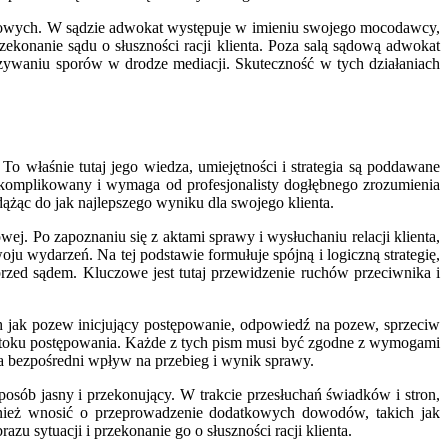
sądowych. W sądzie adwokat występuje w imieniu swojego mocodawcy,
zekonanie sądu o słuszności racji klienta. Poza salą sądową adwokat
zywaniu sporów w drodze mediacji. Skuteczność w tych działaniach
o właśnie tutaj jego wiedza, umiejętności i strategia są poddawane
t skomplikowany i wymaga od profesjonalisty dogłębnego zrozumienia
ążąc do jak najlepszego wyniku dla swojego klienta.
j. Po zapoznaniu się z aktami sprawy i wysłuchaniu relacji klienta,
u wydarzeń. Na tej podstawie formułuje spójną i logiczną strategię,
zed sądem. Kluczowe jest tutaj przewidzenie ruchów przeciwnika i
h jak pozew inicjujący postępowanie, odpowiedź na pozew, sprzeciw
w toku postępowania. Każde z tych pism musi być zgodne z wymogami
 bezpośredni wpływ na przebieg i wynik sprawy.
osób jasny i przekonujący. W trakcie przesłuchań świadków i stron,
wnież wnosić o przeprowadzenie dodatkowych dowodów, takich jak
u sytuacji i przekonanie go o słuszności racji klienta.