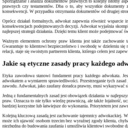
Sporządzanie i analiza dokumentów prawnych to kolejny istotny as
prawnych czy testamentów. Dba o to, aby wszystkie dokumenty za
konsekwencji. W przypadku otrzymania dokumentów od drugiej strony,
Oprócz działań formalnych, adwokat zapewnia również wsparcie inf
konsekwencjach podejmowanych decyzji. Adwokat wyjaśnia skomplik
najlepszej strategii działania. Dzięki temu klient może podejmować
Ważnym elementem ochrony praw klienta jest także zachowanie ta
Gwarantuje to klientowi bezpieczeństwo i swobodę w dzieleniu się 
relacji, staje się swoistym partnerem klienta, którego celem jest za
Jakie są etyczne zasady pracy każdego ad
Etyka zawodowa stanowi fundament pracy każdego adwokata. Jest 
adwokatem a wymiarem sprawiedliwości. Przestrzeganie tych zasad
zawodu. Adwokat, jako zaufany doradca prawny, musi wykazywać si
Jedną z fundamentalnych zasad jest obowiązek działania w najlepszym
praw. Oznacza to nie tylko wiedzę prawniczą, ale także lojalność, 
bardziej korzystne lub łatwiejsze do wykonania. Priorytetem jest z
Kolejną kluczową zasadą jest zachowanie tajemnicy adwokackiej. Ws
może ich ujawnić osobom trzecim bez wyraźnej zgody klienta, chyba
niezbędna do budowania zaufania i umożliwia klientowi swobodne dzi