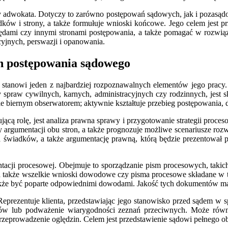
racy adwokata. Dotyczy to zarówno postępowań sądowych, jak i poza
ków i strony, a także formułuje wnioski końcowe. Jego celem jest pr
ędami czy innymi stronami postępowania, a także pomagać w rozwią
cyjnych, perswazji i opanowania.
h postępowania sądowego
tanowi jeden z najbardziej rozpoznawalnych elementów jego pracy. T
zy spraw cywilnych, karnych, administracyjnych czy rodzinnych, jes
ie biernym obserwatorem; aktywnie kształtuje przebieg postępowania, d
rolę, jest analiza prawna sprawy i przygotowanie strategii procesowe
argumentacji obu stron, a także prognozuje możliwe scenariusze rozwoj
wiadków, a także argumentację prawną, którą będzie prezentował pr
acji procesowej. Obejmuje to sporządzanie pism procesowych, takic
e, a także wszelkie wnioski dowodowe czy pisma procesowe składane 
także być poparte odpowiednimi dowodami. Jakość tych dokumentów ma
rezentuje klienta, przedstawiając jego stanowisko przed sądem w sp
aktów lub podważenie wiarygodności zeznań przeciwnych. Może ró
eprowadzenie oględzin. Celem jest przedstawienie sądowi pełnego obraz