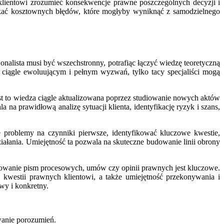
 klientowi zrozumieć konsekwencje prawne poszczególnych decyzji i
ikać kosztownych błędów, które mogłyby wyniknąć z samodzielnego
alista musi być wszechstronny, potrafiąc łączyć wiedzę teoretyczną
ciągle ewoluującym i pełnym wyzwań, tylko tacy specjaliści mogą
st to wiedza ciągle aktualizowana poprzez studiowanie nowych aktów
a prawidłową analizę sytuacji klienta, identyfikację ryzyk i szans,
 problemy na czynniki pierwsze, identyfikować kluczowe kwestie,
iałania. Umiejętność ta pozwala na skuteczne budowanie linii obrony
ułowanie pism procesowych, umów czy opinii prawnych jest kluczowe.
 kwestii prawnych klientowi, a także umiejętność przekonywania i
wy i konkretny.
wanie porozumień.