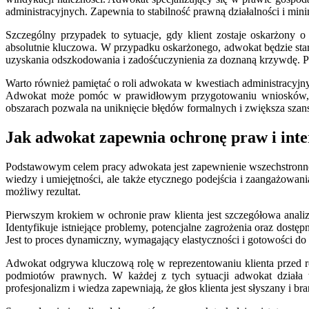
administracyjnych. Zapewnia to stabilność prawną działalności i min
Szczególny przypadek to sytuacje, gdy klient zostaje oskarżony
absolutnie kluczowa. W przypadku oskarżonego, adwokat będzie sta
uzyskania odszkodowania i zadośćuczynienia za doznaną krzywdę. Pr
Warto również pamiętać o roli adwokata w kwestiach administracyjn
Adwokat może pomóc w prawidłowym przygotowaniu wniosków, repr
obszarach pozwala na uniknięcie błędów formalnych i zwiększa szan
Jak adwokat zapewnia ochronę praw i inte
Podstawowym celem pracy adwokata jest zapewnienie wszechstronnej
wiedzy i umiejętności, ale także etycznego podejścia i zaangażowan
możliwy rezultat.
Pierwszym krokiem w ochronie praw klienta jest szczegółowa analiz
Identyfikuje istniejące problemy, potencjalne zagrożenia oraz dostęp
Jest to proces dynamiczny, wymagający elastyczności i gotowości do
Adwokat odgrywa kluczową rolę w reprezentowaniu klienta przed róż
podmiotów prawnych. W każdej z tych sytuacji adwokat działa w
profesjonalizm i wiedza zapewniają, że głos klienta jest słyszany i b