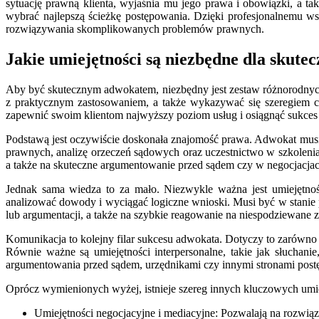
sytuację prawną klienta, wyjaśnia mu jego prawa i obowiązki, a t
wybrać najlepszą ścieżkę postępowania. Dzięki profesjonalnemu 
rozwiązywania skomplikowanych problemów prawnych.
Jakie umiejętności są niezbędne dla skute
Aby być skutecznym adwokatem, niezbędny jest zestaw różnorodnych 
z praktycznym zastosowaniem, a także wykazywać się szeregiem c
zapewnić swoim klientom najwyższy poziom usług i osiągnąć sukce
Podstawą jest oczywiście doskonała znajomość prawa. Adwokat musi 
prawnych, analizę orzeczeń sądowych oraz uczestnictwo w szkoleniac
a także na skuteczne argumentowanie przed sądem czy w negocjacjac
Jednak sama wiedza to za mało. Niezwykle ważna jest umiejętnoś
analizować dowody i wyciągać logiczne wnioski. Musi być w stanie p
lub argumentacji, a także na szybkie reagowanie na niespodziewane 
Komunikacja to kolejny filar sukcesu adwokata. Dotyczy to zarówno
Równie ważne są umiejętności interpersonalne, takie jak słuchan
argumentowania przed sądem, urzędnikami czy innymi stronami post
Oprócz wymienionych wyżej, istnieje szereg innych kluczowych umie
Umiejętności negocjacyjne i mediacyjne: Pozwalają na rozwią