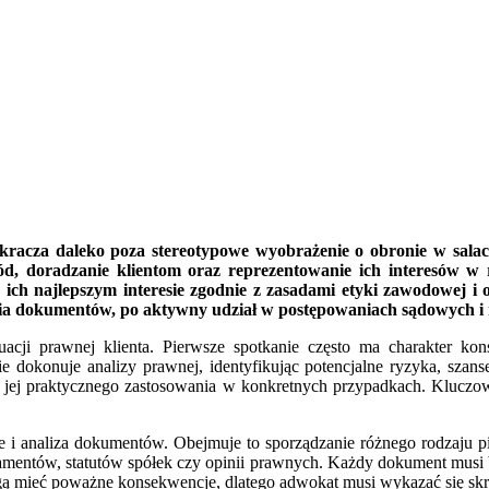
ykracza daleko poza stereotypowe wyobrażenie o obronie w sala
gód, doradzanie klientom oraz reprezentowanie ich interesów w
ich najlepszym interesie zgodnie z zasadami etyki zawodowej i 
wania dokumentów, po aktywny udział w postępowaniach sądowych i
cji prawnej klienta. Pierwsze spotkanie często ma charakter kon
ie dokonuje analizy prawnej, identyfikując potencjalne ryzyka, szan
ć jej praktycznego zastosowania w konkretnych przypadkach. Kluczowe
 i analiza dokumentów. Obejmuje to sporządzanie różnego rodzaju pi
amentów, statutów spółek czy opinii prawnych. Każdy dokument musi 
ą mieć poważne konsekwencje, dlatego adwokat musi wykazać się skrup