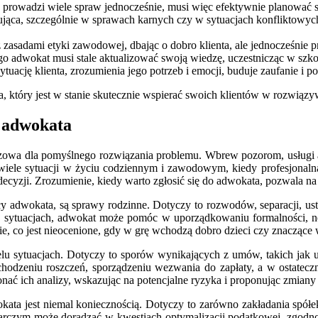
o prowadzi wiele spraw jednocześnie, musi więc efektywnie planować s
sująca, szczególnie w sprawach karnych czy w sytuacjach konfliktowyc
asadami etyki zawodowej, dbając o dobro klienta, ale jednocześnie pr
ego adwokat musi stale aktualizować swoją wiedzę, uczestnicząc w szkol
ytuację klienta, zrozumienia jego potrzeb i emocji, buduje zaufanie i p
ta, który jest w stanie skutecznie wspierać swoich klientów w rozwią
 adwokata
czowa dla pomyślnego rozwiązania problemu. Wbrew pozorom, usługi 
wiele sytuacji w życiu codziennym i zawodowym, kiedy profesjonal
ecyzji. Zrozumienie, kiedy warto zgłosić się do adwokata, pozwala n
 adwokata, są sprawy rodzinne. Dotyczy to rozwodów, separacji, usta
 sytuacjach, adwokat może pomóc w uporządkowaniu formalności, nego
e, co jest nieocenione, gdy w grę wchodzą dobro dzieci czy znaczące
 sytuacjach. Dotyczy to sporów wynikających z umów, takich jak umow
odzeniu roszczeń, sporządzeniu wezwania do zapłaty, a w ostatecz
 ich analizy, wskazując na potencjalne ryzyka i proponując zmiany za
kata jest niemal koniecznością. Dotyczy to zarówno zakładania spółe
darczym może doradzać w kwestiach optymalizacji podatkowej, zgodnoś