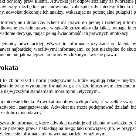
pekt ochrony praw klienta. Adwokat jest odpowiedzialny za tworzeni
wierały niezbędne postanowienia, zabezpieczały interesy klienta
 adwokat dokonuje ich analizy, wskazując na potencjalne pułapki i p
ormacyjne i doradcze. Klient ma prawo do pełnej i rzetelnej inform
owane kwestie prawne w sposób zrozumiały dla laika, pomaga klien
 świadome decyzje, mając pełną świadomość ich prawnych implikacji.
jemnicy adwokackiej. Wszystkie informacje uzyskane od klienta w
nawet najbardziej wrażliwymi informacjami, co jest niezbędne do sk
pewnienie mu jak najlepszej ochrony w złożonym świecie prawa.
wokata
to zbiór zasad i norm postępowania, które regulują relacje międ
 jest nie tylko wymogiem formalnym, ale także kluczowym elemente
ę najwyższymi standardami moralnymi i etycznymi.
 interesie klienta. Adwokat ma obowiązek poświęcić wszelkie swoje sił
uczciwość i zaangażowanie. Adwokat nie może podejmować działań, które
awsze dobro mocodawcy.
zystkie informacje, które adwokat uzyskuje od klienta w związku ze 
 że przepisy prawa nakładają na niego taki obowiązek (np. w przypad
elenie się informacjami, nawet najbardziej wrażliwymi.