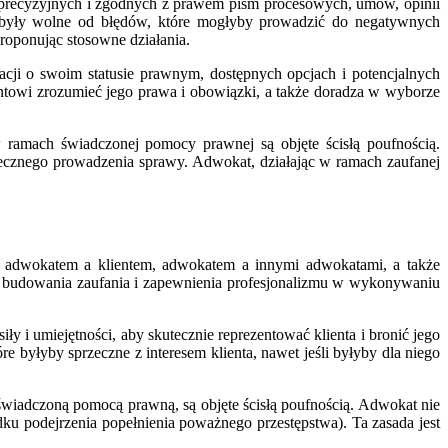
e precyzyjnych i zgodnych z prawem pism procesowych, umów, opinii
 i były wolne od błędów, które mogłyby prowadzić do negatywnych
roponując stosowne działania.
acji o swoim statusie prawnym, dostępnych opcjach i potencjalnych
towi zrozumieć jego prawa i obowiązki, a także doradza w wyborze
 ramach świadczonej pomocy prawnej są objęte ścisłą poufnością.
utecznego prowadzenia sprawy. Adwokat, działając w ramach zaufanej
zy adwokatem a klientem, adwokatem a innymi adwokatami, a także
m budowania zaufania i zapewnienia profesjonalizmu w wykonywaniu
y i umiejętności, aby skutecznie reprezentować klienta i bronić jego
 byłyby sprzeczne z interesem klienta, nawet jeśli byłyby dla niego
świadczoną pomocą prawną, są objęte ścisłą poufnością. Adwokat nie
ku podejrzenia popełnienia poważnego przestępstwa). Ta zasada jest