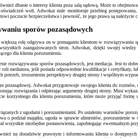
ież dbanie o interesy klienta poza salą sądową. Może to obejmować
świadczeń woli. Adwokat stale monitoruje przebieg postępowania,
ntowi poczucie bezpieczeństwa i pewność, że jego prawa są należycie
ywaniu sporów pozasądowych
raz większą rolę odgrywa on w pomaganiu klientom w rozwiązywaniu
dla wszystkich zaangażowanych stron. Adwokat, dzięki swojej wiedz
cego dla klienta porozumienia.
esie rozwiązywania sporów pozasądowych, jest mediacja. Jest to dob
 mediatora, jeśli posiada odpowiednie kwalifikacje i certyfikaty, lub
ich potrzeb, zrozumieniu perspektywy drugiej strony i wspólnym wypr
ze pozasądowej. Adwokat przygotowuje swojego klienta do rozmów, okre
ponując rozwiązania i odpierając argumenty drugiej strony. Musi wykaza
cie korzystnego dla klienta porozumienia, które może przyjąć form
ązanych z ugodami i porozumieniami. Po ustaleniu warunków porozu
umowa o podział majątku, ugoda w sprawie alimentów, porozumienie 
rał wszystkie niezbędne postanowienia, zapobiegając ewentualnym pr
eż na doradztwie prawnym i informowaniu klienta o dostępnych op