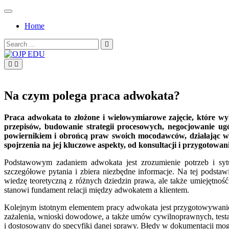
Skip
to
Home
content
Search
for:
OJP EDU
Na czym polega praca adwokata?
Praca adwokata to złożone i wielowymiarowe zajęcie, które w
przepisów, budowanie strategii procesowych, negocjowanie u
powiernikiem i obrońcą praw swoich mocodawców, działając w 
spojrzenia na jej kluczowe aspekty, od konsultacji i przygoto
Podstawowym zadaniem adwokata jest zrozumienie potrzeb i sytua
szczegółowe pytania i zbiera niezbędne informacje. Na tej podstaw
wiedzę teoretyczną z różnych dziedzin prawa, ale także umiejętnoś
stanowi fundament relacji między adwokatem a klientem.
Kolejnym istotnym elementem pracy adwokata jest przygotowywanie
zażalenia, wnioski dowodowe, a także umów cywilnoprawnych, test
i dostosowany do specyfiki danej sprawy. Błędy w dokumentacji mog