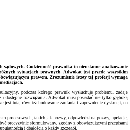
ch sądowych. Codzienność prawnika to nieustanne analizowanie
 różnych sytuacjach prawnych. Adwokat jest przede wszystkim
obowiązującym prawem. Zrozumienie istoty tej profesji wymaga
 mediacjach.
sultacyjny, podczas którego prawnik wysłuchuje problemu, zadaje
se i dostępne rozwiązania. Adwokat musi posiadać nie tylko głęboką
 jest tutaj również budowanie zaufania i zapewnienie dyskrecji, co
sm procesowych, takich jak pozwy, odpowiedzi na pozwy, apelacje,
być precyzyjnie sformułowany, zgodny z obowiązującymi przepisami
ulatnością i dbałością o każdy szczegół.