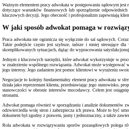
Ważnym elementem pracy adwokata w postępowaniu sądowym jest równ
dotyczące warunków finansowych lub sporządzenie odpowiednich o
kluczowych decyzji. Jego obecność i profesjonalizm zapewniają klie
W jaki sposób adwokat pomaga w rozwiąz
Praca adwokata nie ogranicza się wyłącznie do sal sądowych. Co
Takie podejście często jest szybsze, tańsze i mniej stresujące 
skomplikowanych sytuacjach, dążąc do wypracowania satysfakcjonują
Jednym z kluczowych narzędzi, które adwokat wykorzystuje w proc
w znalezieniu wspólnego rozwiązania. Adwokat może występować w roli
jego interesy. Jego zadaniem jest pomoc klientowi w wyrażeniu swo
Negocjacje to kolejny fundamentalny element pracy adwokata w sfer
działa jako reprezentant klienta, przedstawiając jego stanowisko, pro
stanowczości w obronie interesów mocodawcy. Celem jest osiągnię
stronami.
Adwokat pomaga również w sporządzaniu i analizie dokumentów zwi
odzwierciedla wolę stron i zabezpiecza ich prawa. Może to być 
dokument był zgodny z prawem, jasny i jednoznaczny, a także zawie
Rola adwokata w rozwiązywaniu sporów pozasądowych polega równi