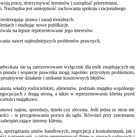
woją pracę, dotrzymywać terminów i zarządzać priorytetami.
h. Niezbędna jest umiejętność zachowania spokoju i racjonalnego
zestrzegając prawa i zasad moralnych.
eniach i studiując nowe publikacje.
ozwala na lepsze reprezentowanie jego interesów.
zywaniu nawet najtrudniejszych problemów prawnych.
adwokata nie są zarezerwowane wyłącznie dla osób znajdujących się
na porada i wsparcie prawnika mogą zapobiec przyszłym problemom,
a proaktywne działanie i unikanie kosztownych błędów.
lania władzy rodzicielskiej, alimentów, podziału majątku wspólnego
cjacjach z drugą stroną, a także w reprezentowaniu klienta przed
 wartości majątkowe.
y najmu, sprzedaży, dzieło czy zlecenia. Jeśli jedna ze stron nie
ności – w przygotowaniu pozwu do sądu. Również przy zawieraniu
bezpieczające interesy klienta.
k, sporządzania umów handlowych, negocjacji z kontrahentami, jak i
ci z przepisami, a także reprezentować firmę w sporach sądowych i