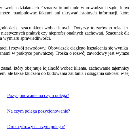
 w swoich działaniach. Oznacza to unikanie wprowadzania sądu, inn
że manipulować faktami ani ukrywać istotnych informacji, które
nością i szacunkiem wobec innych. Dotyczy to zarówno relacji z k
nieetycznych praktyk czy nieprofesjonalnych zachowań. Szacunek dla
a wymiaru sprawiedliwości.
acji i rozwój zawodowy. Obowiązek ciągłego kształcenia się wynika 
anami w praktyce prawniczej. Troska o rozwój zawodowy jest wyraze
ad, który obejmuje lojalność wobec klienta, zachowanie tajemnicy z
em, ale także kluczem do budowania zaufania i osiągania sukcesu w te
Pozycjonowanie na czym polega?
Na czym polega pozycjonowanie?
Druk cyfrowy na czym polega?