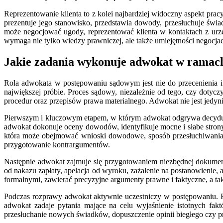
Reprezentowanie klienta to z kolei najbardziej widoczny aspekt p
prezentuje jego stanowisko, przedstawia dowody, przesłuchuje świad
może negocjować ugody, reprezentować klienta w kontaktach z urz
wymaga nie tylko wiedzy prawniczej, ale także umiejętności negocja
Jakie zadania wykonuje adwokat w ramac
Rola adwokata w postępowaniu sądowym jest nie do przecenienia i s
największej próbie. Proces sądowy, niezależnie od tego, czy dotyc
procedur oraz przepisów prawa materialnego. Adwokat nie jest jedyn
Pierwszym i kluczowym etapem, w którym adwokat odgrywa decydującą 
adwokat dokonuje oceny dowodów, identyfikuje mocne i słabe strony 
która może obejmować wnioski dowodowe, sposób przesłuchiwania ś
przygotowanie kontrargumentów.
Następnie adwokat zajmuje się przygotowaniem niezbędnej dokument
od nakazu zapłaty, apelacja od wyroku, zażalenie na postanowieni
formalnymi, zawierać precyzyjne argumenty prawne i faktyczne, a 
Podczas rozprawy adwokat aktywnie uczestniczy w postępowaniu. Rep
adwokat zadaje pytania mające na celu wyjaśnienie istotnych f
przesłuchanie nowych świadków, dopuszczenie opinii biegłego czy prz