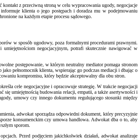
 kontakt z przeciwną stroną w celu wypracowania ugody, negocjacje
 informuje klienta o jego postępach i doradza mu w podejmowaniu
 chronione na każdym etapie procesu sądowego.
 sporów w sposób ugodowy, poza formalnymi procedurami prawnymi.
y i umiejętnościom negocjacyjnym, potrafi skutecznie nawigować w
rowolne postępowanie, w którym neutralny mediator pomaga stronom
 jako pełnomocnik klienta, wspierając go podczas mediacji i dbając o
acowaniu kompromisu, który będzie akceptowalny dla obu stron.
śla cele negocjacyjne i opracowuje strategię. W trakcie negocjacji
ć się umiejętnością budowania relacji, empatii, a także asertywności i
ę ugody, umowy czy innego dokumentu regulującego stosunki między
mienia, adwokat sporządza odpowiedni dokument, który precyzyjnie
w sporze konsumenckim czy umowa handlowa. Adwokat dba o to, aby
zyszłym sporom.
cjach. Przed podjęciem jakichkolwiek działań, adwokat analizuje