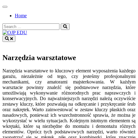
Skip
to
Home
content
Search
for:
OJP EDU
Narzędzia warsztatowe
Narzędzia warsztatowe to kluczowy element wyposażenia każdego
garażu, niezależnie od tego, czy jesteśmy profesjonalnymi
mechanikami, czy amatorami majsterkowania. W każdym
warsztacie powinny znaleźć się podstawowe narzędzia, które
umożliwiają wykonywanie różnorodnych prac naprawczych i
konserwacyjnych. Do najważniejszych narzędzi należą oczywiście
zestawy kluczy, które pozwalają na odkręcanie i przykręcanie śrub
oraz nakrętek. Warto zainwestować w zestaw kluczy płaskich oraz
nasadowych, ponieważ ich wszechstronność sprawia, że można je
wykorzystać w wielu sytuacjach. Kolejnym istotnym elementem są
wkrętaki, które są niezbędne do montażu i demontażu różnych
elementów. Oprócz tych podstawowych narzędzi, warto również
zaopatrzyć się w młotek, piłę oraz kombinerki, które znacznie