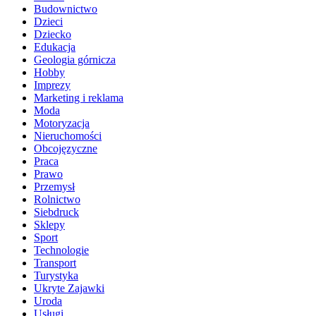
Budownictwo
Dzieci
Dziecko
Edukacja
Geologia górnicza
Hobby
Imprezy
Marketing i reklama
Moda
Motoryzacja
Nieruchomości
Obcojęzyczne
Praca
Prawo
Przemysł
Rolnictwo
Siebdruck
Sklepy
Sport
Technologie
Transport
Turystyka
Ukryte Zajawki
Uroda
Usługi