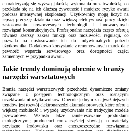
charakteryzują się wyższą jakością wykonania oraz trwałością, co
przekłada się na ich dłuższą żywotność i mniejsze ryzyko awarii
podczas intensywnej eksploatacji. Użytkownicy mogą liczyć na
lepszą precyzję działania oraz większą efektywność pracy dzięki
zastosowaniu nowoczesnych technologii i innowacyjnych
rozwiązań konstrukcyjnych. Profesjonalne narzędzia często oferują
również szerszy zakres funkcji oraz możliwości regulacji, co
pozwala na dostosowanie ich do indywidualnych potrzeb
użytkownika. Dodatkowo korzystanie z renomowanych marek daje
pewność wsparcia serwisowego oraz dostępności części
zamiennych w przypadku awarii.
Jakie trendy dominują obecnie w branży
narzędzi warsztatowych
Branża narzędzi warsztatowych przechodzi dynamiczne zmiany
związane z postępem technologicznym oraz rosnącymi
oczekiwaniami użytkowników. Obecnie jednym z najważniejszych
trendów jest rozwój elektronarzędzi akumulatorowych, które oferują
większą mobilność i wygodę użytkowania niż tradycyjne modele
przewodowe. Wzrasta także zainteresowanie produktami
ekologicznymi; producenci coraz częściej stawiają na materiały
przyjazne środowisku oraz energooszczędne rozwiązania