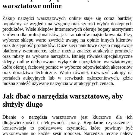
warsztatowe online
Zakup narzędzi warsztatowych online staje się coraz bardziej
popularny ze względu na wygodę oraz szeroki wybór dostępnych
produktów. Wiele sklepów internetowych oferuje bogaty asortyment
zarówno dla profesjonalistów, jak i amatorów majsterkowania. Przy
wyborze sklepu warto zwrócić uwagę na opinie innych klientów
oraz dostępność produktów. Duże sieci handlowe często mają swoje
platformy e-commerce, gdzie można znaleźć atrakcyjne promocje
oraz rabaty na wybrane narzędzia. Istnieją również specjalistyczne
sklepy online dedykowane wyłącznie narzędziom warsztatowym,
które oferują fachową pomoc w wyborze odpowiednich akcesoriów
oraz doradztwo techniczne. Warto również rozważyć zakupy na
portalach aukcyjnych lub w serwisach ogłoszeniowych, gdzie
można znaleźć używane narzędzia w atrakcyjnych cenach.
Jak dbać o narzędzia warsztatowe, aby
służyły długo
Dbanie o narzędzia warsztatowe jest kluczowe dla ich
długowieczności i efektywności pracy. Regularne czyszczenie i
konserwacja to podstawowe czynności, które powinny być
wykonywane po każdej sesji roboczej. Narzędzia ręczne należy