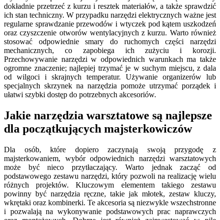
dokładnie przetrzeć z kurzu i resztek materiałów, a także sprawdzić
ich stan techniczny. W przypadku narzędzi elektrycznych ważne jest
regularne sprawdzanie przewodów i wtyczek pod kątem uszkodzeń
oraz czyszczenie otworów wentylacyjnych z kurzu. Warto również
stosować odpowiednie smary do ruchomych części narzędzi
mechanicznych, co zapobiega ich zużyciu i korozji.
Przechowywanie narzędzi w odpowiednich warunkach ma także
ogromne znaczenie; najlepiej trzymać je w suchym miejscu, z dala
od wilgoci i skrajnych temperatur. Używanie organizerów lub
specjalnych skrzynek na narzędzia pomoże utrzymać porządek i
ułatwi szybki dostęp do potrzebnych akcesoriów.
Jakie narzędzia warsztatowe są najlepsze
dla początkujących majsterkowiczów
Dla osób, które dopiero zaczynają swoją przygodę z
majsterkowaniem, wybór odpowiednich narzędzi warsztatowych
może być nieco przytłaczający. Warto jednak zacząć od
podstawowego zestawu narzędzi, który pozwoli na realizację wielu
różnych projektów. Kluczowym elementem takiego zestawu
powinny być narzędzia ręczne, takie jak młotek, zestaw kluczy,
wkrętaki oraz kombinerki. Te akcesoria są niezwykle wszechstronne
i pozwalają na wykonywanie podstawowych prac naprawczych