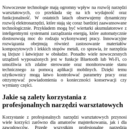
Nowoczesne technologie mają ogromny wpływ na rozwój narzędzi
warsztatowych, co przekłada się na ich wydajność oraz
funkcjonalność. W ostatnich latach obserwujemy dynamiczny
rozwój elektronarzędzi, które stają się coraz bardziej zaawansowane
technologicznie. Przykładem mogą być wiertarki akumulatorowe z
inteligentnymi systemami zarządzania energią, które automatycznie
dostosowują moc do rodzaju wykonywanej pracy. Innowacyjne
rozwiązania obejmują również zastosowanie materiałów
kompozytowych i lekkich stopów metali, co sprawia, że narzędzia
są lżejsze i łatwiejsze w obsłudze. Ponadto wiele nowoczesnych
urządzeń wyposażonych jest w funkcje Bluetooth lub Wi-Fi, co
umożliwia ich zdalne sterowanie oraz monitorowanie stanu
technicznego za pomocą aplikacji mobilnych. Dzięki temu
użytkownicy mogą łatwo kontrolować parametry pracy oraz
otrzymywać powiadomienia o konieczności konserwacji czy
wymiany części.
Jakie są zalety korzystania z
profesjonalnych narzędzi warsztatowych
Korzystanie z profesjonalnych narzędzi warsztatowych przynosi
wiele korzyści zarówno dla amatorów majsterkowania, jak i dla
zawodowców. Przede wszystkim profesjonalne narzędzia