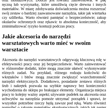
oraz montażowych. Dobrze jest również zainwestować w piłę
ręczną lub wyrzynarkę, które umożliwią cięcie drewna i innych
materiałów. W miarę zdobywania doświadczenia można rozszerzać
swój zestaw o bardziej zaawansowane narzędzia, takie jak wiertarka
czy szlifierka. Warto również pamiętać o bezpieczeństwie; zakup
okularów ochronnych oraz rękawic to absolutna konieczność, aby
zminimalizować ryzyko kontuzji podczas pracy.
Jakie akcesoria do narzędzi
warsztatowych warto mieć w swoim
warsztacie
Akcesoria do narzędzi warsztatowych odgrywają kluczową rolę w
efektywności pracy oraz jej bezpieczeństwie. Warto zainwestować
w różnorodne dodatki, które mogą znacznie ułatwić wykonywanie
różnych zadań. Na przykład, różnego rodzaju końcówki do
wkrętaków i bitów mogą znacznie zwiększyć wszechstronność
narzędzi elektrycznych. Dodatkowo, posiadanie zestawu różnych
śrub i nakrętek pozwala na szybkie naprawy bez konieczności
wychodzenia do sklepu po brakujące elementy. Organizacja miejsca
pracy to kolejny ważny aspekt; używanie pudełek na akcesoria oraz
uchwytów na narzędzia pomoże utrzymać porządek i sprawi, że
wszystkie potrzebne rzeczy będą zawsze pod ręką. Warto również
pomyśleć o zakupie materiałów eksploatacyjnych, takich jak papier