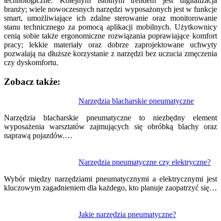
technologiczne. Kolejnym istotnym trendem jest digitalizacja
branży; wiele nowoczesnych narzędzi wyposażonych jest w funkcje
smart, umożliwiające ich zdalne sterowanie oraz monitorowanie
stanu technicznego za pomocą aplikacji mobilnych. Użytkownicy
cenią sobie także ergonomiczne rozwiązania poprawiające komfort
pracy; lekkie materiały oraz dobrze zaprojektowane uchwyty
pozwalają na dłuższe korzystanie z narzędzi bez uczucia zmęczenia
czy dyskomfortu.
Zobacz także:
Nawigacja
Narzędzia blacharskie pneumatyczne
wpisu
Narzędzia blacharskie pneumatyczne to niezbędny element
wyposażenia warsztatów zajmujących się obróbką blachy oraz
naprawą pojazdów.…
Narzędzia pneumatyczne czy elektryczne?
Wybór między narzędziami pneumatycznymi a elektrycznymi jest
kluczowym zagadnieniem dla każdego, kto planuje zaopatrzyć się…
Jakie narzędzia pneumatyczne?