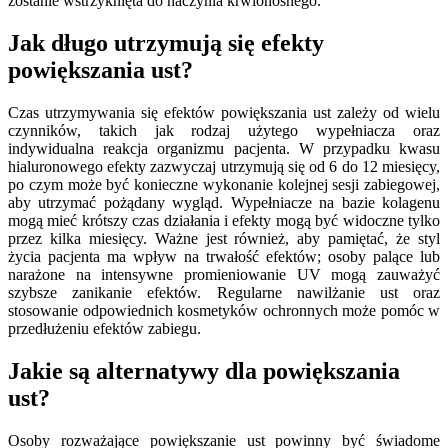
zostanie wstrzyknięta do naczynia krwionośnego.
Jak długo utrzymują się efekty
powiększania ust?
Czas utrzymywania się efektów powiększania ust zależy od wielu
czynników, takich jak rodzaj użytego wypełniacza oraz
indywidualna reakcja organizmu pacjenta. W przypadku kwasu
hialuronowego efekty zazwyczaj utrzymują się od 6 do 12 miesięcy,
po czym może być konieczne wykonanie kolejnej sesji zabiegowej,
aby utrzymać pożądany wygląd. Wypełniacze na bazie kolagenu
mogą mieć krótszy czas działania i efekty mogą być widoczne tylko
przez kilka miesięcy. Ważne jest również, aby pamiętać, że styl
życia pacjenta ma wpływ na trwałość efektów; osoby palące lub
narażone na intensywne promieniowanie UV mogą zauważyć
szybsze zanikanie efektów. Regularne nawilżanie ust oraz
stosowanie odpowiednich kosmetyków ochronnych może pomóc w
przedłużeniu efektów zabiegu.
Jakie są alternatywy dla powiększania
ust?
Osoby rozważające powiększanie ust powinny być świadome