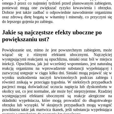
omega-3 przez co najmniej tydzień przed planowanym zabiegiem,
ponieważ mogą one zwiększać ryzyko krwawienia i obrzęku.
Dobrze jest także zadbać o odpowiednie nawodnienie organizmu
oraz zdrową dietę bogatą w witaminy i minerały, co przyczyni się
do lepszego gojenia po zabiegu.
Jakie są najczęstsze efekty uboczne po
powiększaniu ust?
Powiększanie ust, mimo że jest powszechnym zabiegiem, może
wiązać się z różnymi efektami ubocznymi. Najczęściej
występującymi reakcjami są opuchlizna, siniaki oraz ból w miejscu
iniekcji. Opuchlizna, jak już wcześniej wspomniano, jest naturalną
reakcją organizmu na wprowadzenie substancji wypełniającej i
zazwyczaj ustępuje w ciągu kilku dni. Siniaki mogą pojawić się w
wyniku uszkodzenia naczyń krwionośnych podczas zabiegu i
również znikają w przeciągu tygodnia. W niektórych przypadkach
pacjenci mogą doświadczać uczucia napięcia lub dyskomfortu w
okolicy ust, co jest normalne, ale może być nieprzyjemne. Rzadziej
występującymi efektami ubocznymi są reakcje alergiczne na
składniki wypełniacza, które mogą prowadzić do długotrwałego
obrzęku lub wysypki. W skrajnych przypadkach mogą wystąpić
powikłania takie jak martwica tkanek, jeśli substancja wypełniająca