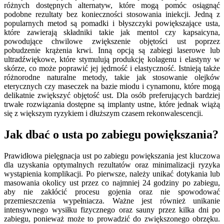
różnych dostępnych alternatyw, które mogą pomóc osiągnąć
podobne rezultaty bez konieczności stosowania iniekcji. Jedną z
popularnych metod są pomadki i błyszczyki powiększające usta,
które zawierają składniki takie jak mentol czy kapsaicyna,
powodujące chwilowe zwiększenie objętości ust poprzez
pobudzenie krążenia krwi. Inną opcją są zabiegi laserowe lub
ultradźwiękowe, które stymulują produkcję kolagenu i elastyny w
skórze, co może poprawić jej jędrność i elastyczność. Istnieją także
różnorodne naturalne metody, takie jak stosowanie olejków
eterycznych czy maseczek na bazie miodu i cynamonu, które mogą
delikatnie zwiększyć objętość ust. Dla osób preferujących bardziej
trwałe rozwiązania dostępne są implanty ustne, które jednak wiążą
się z większym ryzykiem i dłuższym czasem rekonwalescencji.
Jak dbać o usta po zabiegu powiększania?
Prawidłowa pielęgnacja ust po zabiegu powiększania jest kluczowa
dla uzyskania optymalnych rezultatów oraz minimalizacji ryzyka
wystąpienia komplikacji. Po pierwsze, należy unikać dotykania lub
masowania okolicy ust przez co najmniej 24 godziny po zabiegu,
aby nie zakłócić procesu gojenia oraz nie spowodować
przemieszczenia wypełniacza. Ważne jest również unikanie
intensywnego wysiłku fizycznego oraz sauny przez kilka dni po
zabiegu, ponieważ może to prowadzić do zwiększonego obrzęku.