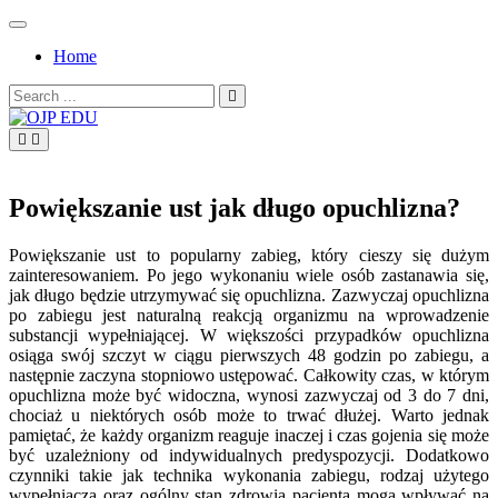
Skip
to
Home
content
Search
for:
OJP EDU
Powiększanie ust jak długo opuchlizna?
Powiększanie ust to popularny zabieg, który cieszy się dużym
zainteresowaniem. Po jego wykonaniu wiele osób zastanawia się,
jak długo będzie utrzymywać się opuchlizna. Zazwyczaj opuchlizna
po zabiegu jest naturalną reakcją organizmu na wprowadzenie
substancji wypełniającej. W większości przypadków opuchlizna
osiąga swój szczyt w ciągu pierwszych 48 godzin po zabiegu, a
następnie zaczyna stopniowo ustępować. Całkowity czas, w którym
opuchlizna może być widoczna, wynosi zazwyczaj od 3 do 7 dni,
chociaż u niektórych osób może to trwać dłużej. Warto jednak
pamiętać, że każdy organizm reaguje inaczej i czas gojenia się może
być uzależniony od indywidualnych predyspozycji. Dodatkowo
czynniki takie jak technika wykonania zabiegu, rodzaj użytego
wypełniacza oraz ogólny stan zdrowia pacjenta mogą wpływać na