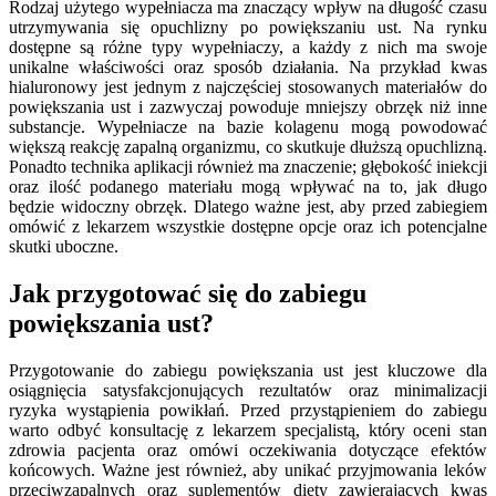
Rodzaj użytego wypełniacza ma znaczący wpływ na długość czasu
utrzymywania się opuchlizny po powiększaniu ust. Na rynku
dostępne są różne typy wypełniaczy, a każdy z nich ma swoje
unikalne właściwości oraz sposób działania. Na przykład kwas
hialuronowy jest jednym z najczęściej stosowanych materiałów do
powiększania ust i zazwyczaj powoduje mniejszy obrzęk niż inne
substancje. Wypełniacze na bazie kolagenu mogą powodować
większą reakcję zapalną organizmu, co skutkuje dłuższą opuchlizną.
Ponadto technika aplikacji również ma znaczenie; głębokość iniekcji
oraz ilość podanego materiału mogą wpływać na to, jak długo
będzie widoczny obrzęk. Dlatego ważne jest, aby przed zabiegiem
omówić z lekarzem wszystkie dostępne opcje oraz ich potencjalne
skutki uboczne.
Jak przygotować się do zabiegu
powiększania ust?
Przygotowanie do zabiegu powiększania ust jest kluczowe dla
osiągnięcia satysfakcjonujących rezultatów oraz minimalizacji
ryzyka wystąpienia powikłań. Przed przystąpieniem do zabiegu
warto odbyć konsultację z lekarzem specjalistą, który oceni stan
zdrowia pacjenta oraz omówi oczekiwania dotyczące efektów
końcowych. Ważne jest również, aby unikać przyjmowania leków
przeciwzapalnych oraz suplementów diety zawierających kwas