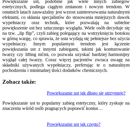
Powiększanie ust, podobnie jak wiele innych zabiegów
estetycznych, podlega ciągłym zmianom i nowym trendom. W
ostatnich latach zauważalny jest wzrost zainteresowania naturalnymi
efektami, co skłania specjalistów do stosowania mniejszych dawek
wypełniaczy oraz technik, które pozwalają na subtelne
powiększenie ust bez sztucznego wyglądu. Wiele osób decyduje się
na tzw. „lip flip”, czyli zabieg polegający na wstrzyknięciu botoksu
w górną wargę, co sprawia, że usta wydają się pełniejsze bez użycia
wypełniaczy. Innym popularnym trendem jest łączenie
powiększania ust z innymi zabiegami, takimi jak konturowanie
twarzy czy lifting nićmi, co pozwala uzyskać bardziej harmonijny
wygląd całej twarzy. Coraz więcej pacjentów zwraca uwagę na
składniki używanych wypełniaczy, preferując te o naturalnym
pochodzeniu i minimalnej ilości dodatków chemicznych.
Zobacz także:
Nawigacja
Powiększanie ust jak długo się utrzymuje?
wpisu
Powiększanie ust to popularny zabieg estetyczny, który zyskuje na
znaczeniu wśród osób pragnących poprawić kontur…
Powiększanie ust jak często?