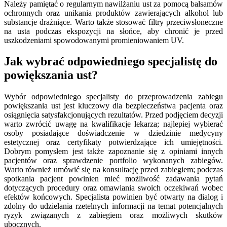
Należy pamiętać o regularnym nawilżaniu ust za pomocą balsamów
ochronnych oraz unikania produktów zawierających alkohol lub
substancje drażniące. Warto także stosować filtry przeciwsłoneczne
na usta podczas ekspozycji na słońce, aby chronić je przed
uszkodzeniami spowodowanymi promieniowaniem UV.
Jak wybrać odpowiedniego specjalistę do
powiększania ust?
Wybór odpowiedniego specjalisty do przeprowadzenia zabiegu
powiększania ust jest kluczowy dla bezpieczeństwa pacjenta oraz
osiągnięcia satysfakcjonujących rezultatów. Przed podjęciem decyzji
warto zwrócić uwagę na kwalifikacje lekarza; najlepiej wybierać
osoby posiadające doświadczenie w dziedzinie medycyny
estetycznej oraz certyfikaty potwierdzające ich umiejętności.
Dobrym pomysłem jest także zapoznanie się z opiniami innych
pacjentów oraz sprawdzenie portfolio wykonanych zabiegów.
Warto również umówić się na konsultację przed zabiegiem; podczas
spotkania pacjent powinien mieć możliwość zadawania pytań
dotyczących procedury oraz omawiania swoich oczekiwań wobec
efektów końcowych. Specjalista powinien być otwarty na dialog i
zdolny do udzielania rzetelnych informacji na temat potencjalnych
ryzyk związanych z zabiegiem oraz możliwych skutków
ubocznych.