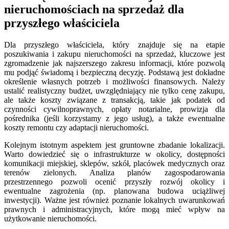
nieruchomościach na sprzedaż dla
przyszłego właściciela
Dla przyszłego właściciela, który znajduje się na etapie
poszukiwania i zakupu nieruchomości na sprzedaż, kluczowe jest
zgromadzenie jak najszerszego zakresu informacji, które pozwolą
mu podjąć świadomą i bezpieczną decyzję. Podstawą jest dokładne
określenie własnych potrzeb i możliwości finansowych. Należy
ustalić realistyczny budżet, uwzględniający nie tylko cenę zakupu,
ale także koszty związane z transakcją, takie jak podatek od
czynności cywilnoprawnych, opłaty notarialne, prowizja dla
pośrednika (jeśli korzystamy z jego usług), a także ewentualne
koszty remontu czy adaptacji nieruchomości.
Kolejnym istotnym aspektem jest gruntowne zbadanie lokalizacji.
Warto dowiedzieć się o infrastrukturze w okolicy, dostępności
komunikacji miejskiej, sklepów, szkół, placówek medycznych oraz
terenów zielonych. Analiza planów zagospodarowania
przestrzennego pozwoli ocenić przyszły rozwój okolicy i
ewentualne zagrożenia (np. planowana budowa uciążliwej
inwestycji). Ważne jest również poznanie lokalnych uwarunkowań
prawnych i administracyjnych, które mogą mieć wpływ na
użytkowanie nieruchomości.