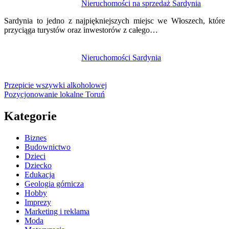
Nieruchomości na sprzedaż Sardynia
Sardynia to jedno z najpiękniejszych miejsc we Włoszech, które
przyciąga turystów oraz inwestorów z całego…
Nieruchomości Sardynia
Przepicie wszywki alkoholowej
Pozycjonowanie lokalne Toruń
Kategorie
Biznes
Budownictwo
Dzieci
Dziecko
Edukacja
Geologia górnicza
Hobby
Imprezy
Marketing i reklama
Moda