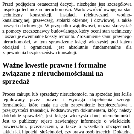
Przed podjęciem ostatecznej decyzji, niezbędna jest szczegółowa
inspekcja techniczna nieruchomości. Warto zwrócić uwagę na stan
techniczny konstrukcji, instalacji (elektrycznej, wodno-
kanalizacyjnej, grzewczej), stolarki okiennej i drzwiowej, a także
poszycia dachowego. W przypadku wątpliwości, można skorzystać
z pomocy rzeczoznawcy budowlanego, który oceni stan techniczny
i oszacuje ewentualne koszty remontu. Zrozumienie stanu prawnego
nieruchomości, w tym sprawdzenie księgi wieczystej pod kątem
obciążeń i ograniczeń, jest absolutnie fundamentalne dla
zapewnienia bezpieczeństwa transakcji.
Ważne kwestie prawne i formalne
związane z nieruchomościami na
sprzedaż
Proces zakupu lub sprzedaży nieruchomości na sprzedaż jest ściśle
regulowany przez prawo i wymaga dopełnienia szeregu
formalności, które mają na celu zapewnienie bezpieczeństwa i
przejrzystości transakcji. Podstawowym dokumentem, który należy
dokładnie sprawdzić, jest księga wieczysta danej nieruchomości.
Jest to publiczny rejestr zawierający informacje o właścicielu,
powierzchni, przeznaczeniu, a także o wszelkich obciążeniach,
takich jak hipoteki, służebności, czy prawa osób trzecich. Dokładna