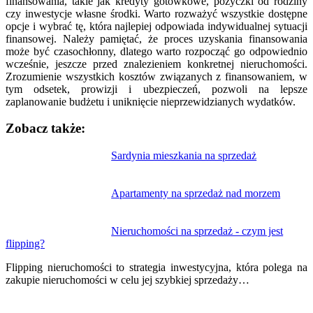
finansowania, takie jak kredyty gotówkowe, pożyczki od rodziny
czy inwestycje własne środki. Warto rozważyć wszystkie dostępne
opcje i wybrać tę, która najlepiej odpowiada indywidualnej sytuacji
finansowej. Należy pamiętać, że proces uzyskania finansowania
może być czasochłonny, dlatego warto rozpocząć go odpowiednio
wcześnie, jeszcze przed znalezieniem konkretnej nieruchomości.
Zrozumienie wszystkich kosztów związanych z finansowaniem, w
tym odsetek, prowizji i ubezpieczeń, pozwoli na lepsze
zaplanowanie budżetu i uniknięcie nieprzewidzianych wydatków.
Zobacz także:
Nawigacja
Sardynia mieszkania na sprzedaż
wpisu
Apartamenty na sprzedaż nad morzem
Nieruchomości na sprzedaż - czym jest
flipping?
Flipping nieruchomości to strategia inwestycyjna, która polega na
zakupie nieruchomości w celu jej szybkiej sprzedaży…