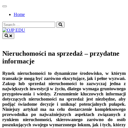
Skip
to
Home
content
Search
for:
OJP EDU
Nieruchomości na sprzedaż – przydatne
informacje
Rynek nieruchomości to dynamiczne środowisko, w którym
transakcje mogą być zarówno ekscytujące, jak i pełne wyzwań.
Zakup lub sprzedaż nieruchomości to zazwyczaj jedna z
największych inwestycji w życiu, dlatego wymaga gruntownego
przygotowania i wiedzy. Zrozumienie kluczowych informacji
dotyczących nieruchomości na sprzedaż jest niezbędne, aby
podjąć świadome decyzje i uniknąć potencjalnych pułapek.
Niniejszy artykuł ma na celu dostarczenie kompleksowego
przewodnika po najważniejszych aspektach związanych z
rynkiem nieruchomości, skierowanego zarówno do osób
poszukujących swojego wymarzonego lokum, jak i tych, którzy