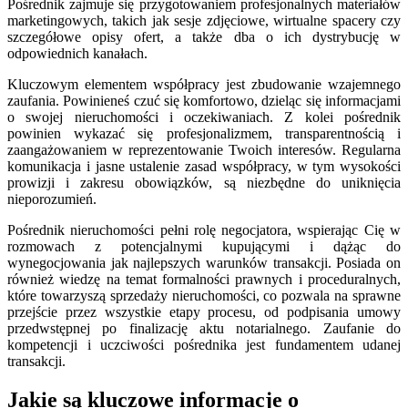
Pośrednik zajmuje się przygotowaniem profesjonalnych materiałów
marketingowych, takich jak sesje zdjęciowe, wirtualne spacery czy
szczegółowe opisy ofert, a także dba o ich dystrybucję w
odpowiednich kanałach.
Kluczowym elementem współpracy jest zbudowanie wzajemnego
zaufania. Powinieneś czuć się komfortowo, dzieląc się informacjami
o swojej nieruchomości i oczekiwaniach. Z kolei pośrednik
powinien wykazać się profesjonalizmem, transparentnością i
zaangażowaniem w reprezentowanie Twoich interesów. Regularna
komunikacja i jasne ustalenie zasad współpracy, w tym wysokości
prowizji i zakresu obowiązków, są niezbędne do uniknięcia
nieporozumień.
Pośrednik nieruchomości pełni rolę negocjatora, wspierając Cię w
rozmowach z potencjalnymi kupującymi i dążąc do
wynegocjowania jak najlepszych warunków transakcji. Posiada on
również wiedzę na temat formalności prawnych i proceduralnych,
które towarzyszą sprzedaży nieruchomości, co pozwala na sprawne
przejście przez wszystkie etapy procesu, od podpisania umowy
przedwstępnej po finalizację aktu notarialnego. Zaufanie do
kompetencji i uczciwości pośrednika jest fundamentem udanej
transakcji.
Jakie są kluczowe informacje o