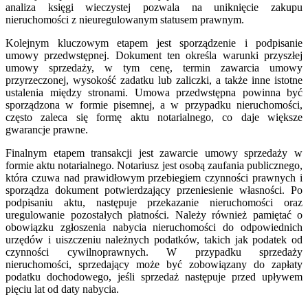
analiza księgi wieczystej pozwala na uniknięcie zakupu
nieruchomości z nieuregulowanym statusem prawnym.
Kolejnym kluczowym etapem jest sporządzenie i podpisanie
umowy przedwstępnej. Dokument ten określa warunki przyszłej
umowy sprzedaży, w tym cenę, termin zawarcia umowy
przyrzeczonej, wysokość zadatku lub zaliczki, a także inne istotne
ustalenia między stronami. Umowa przedwstępna powinna być
sporządzona w formie pisemnej, a w przypadku nieruchomości,
często zaleca się formę aktu notarialnego, co daje większe
gwarancje prawne.
Finalnym etapem transakcji jest zawarcie umowy sprzedaży w
formie aktu notarialnego. Notariusz jest osobą zaufania publicznego,
która czuwa nad prawidłowym przebiegiem czynności prawnych i
sporządza dokument potwierdzający przeniesienie własności. Po
podpisaniu aktu, następuje przekazanie nieruchomości oraz
uregulowanie pozostałych płatności. Należy również pamiętać o
obowiązku zgłoszenia nabycia nieruchomości do odpowiednich
urzędów i uiszczeniu należnych podatków, takich jak podatek od
czynności cywilnoprawnych. W przypadku sprzedaży
nieruchomości, sprzedający może być zobowiązany do zapłaty
podatku dochodowego, jeśli sprzedaż następuje przed upływem
pięciu lat od daty nabycia.