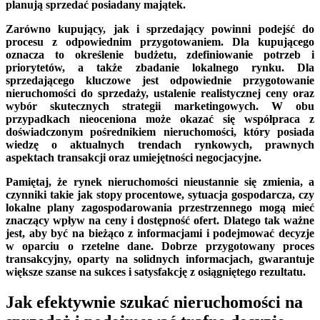
planują sprzedać posiadany majątek.
Zarówno kupujący, jak i sprzedający powinni podejść do
procesu z odpowiednim przygotowaniem. Dla kupującego
oznacza to określenie budżetu, zdefiniowanie potrzeb i
priorytetów, a także zbadanie lokalnego rynku. Dla
sprzedającego kluczowe jest odpowiednie przygotowanie
nieruchomości do sprzedaży, ustalenie realistycznej ceny oraz
wybór skutecznych strategii marketingowych. W obu
przypadkach nieoceniona może okazać się współpraca z
doświadczonym pośrednikiem nieruchomości, który posiada
wiedzę o aktualnych trendach rynkowych, prawnych
aspektach transakcji oraz umiejętności negocjacyjne.
Pamiętaj, że rynek nieruchomości nieustannie się zmienia, a
czynniki takie jak stopy procentowe, sytuacja gospodarcza, czy
lokalne plany zagospodarowania przestrzennego mogą mieć
znaczący wpływ na ceny i dostępność ofert. Dlatego tak ważne
jest, aby być na bieżąco z informacjami i podejmować decyzje
w oparciu o rzetelne dane. Dobrze przygotowany proces
transakcyjny, oparty na solidnych informacjach, gwarantuje
większe szanse na sukces i satysfakcję z osiągniętego rezultatu.
Jak efektywnie szukać nieruchomości na