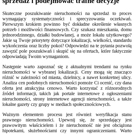
sprzedaż i podejmować trafne decyzje
Skuteczne poszukiwanie nieruchomości na sprzedaż to proces
wymagający systematyczności i sprecyzowania oczekiwań.
Pierwszym krokiem powinno być dokładne określenie własnych
potrzeb i możliwości finansowych. Czy szukasz mieszkania, domu
jednorodzinnego, działki budowlanej, a może lokalu użytkowego?
Jakie są Twoje priorytety dotyczące lokalizacji, wielkości, standardu
wykończenia oraz liczby pokoi? Odpowiedzi na te pytania pozwolą
zawęzić pole poszukiwań i skupić się na ofertach, które faktycznie
odpowiadają Twoim wymaganiom.
Następnie warto zapoznać się z aktualnymi trendami na rynku
nieruchomości w wybranej lokalizacji. Ceny mogą się znacząco
różnić w zależności od miasta, dzielnicy, a nawet konkretnej ulicy.
Analiza cen podobnych nieruchomości pomoże Ci ocenić, czy dana
oferta jest atrakcyjna cenowo. Warto korzystać z różnorodnych
źródeł informacji, takich jak portale internetowe z ogłoszeniami
nieruchomości, strony internetowe agencji nieruchomości, a także
lokalne gazety czy grupy w mediach społecznościowych.
Ważnym elementem procesu jest również weryfikacja stanu
prawnego nieruchomości. Upewnij się, że sprzedający jest
prawowitym właścicielem i że nieruchomość nie jest obciążona
hipotekami, służebnościami czy innymi ograniczeniami. Warto