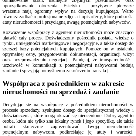
odmalowanie ścian, usunięcie zbędnych przedmiotów oraz
uporządkowanie otoczenia. Estetyka i pozytywne pierwsze
wrażenie mają ogromny wpływ na decyzję kupującego. Warto
również zadbać o profesjonalne zdjęcia i opis oferty, które podkreślą
atuty nieruchomości i przyciągną uwagę potencjalnych nabywców.
Rozważenie współpracy z agentem nieruchomości może znacząco
ułatwić cały proces. Doświadczony pośrednik posiada wiedzę o
rynku, umiejętności marketingowe i negocjacyjne, a także dostęp do
szerszej bazy potencjalnych kupujących. Pomoże on w ustaleniu
optymalnej ceny, przygotowaniu dokumentacji, organizacji wizyt
oraz przeprowadzeniu negocjacji. Pamiętaj, że transparentność i
uczciwość w komunikacji z potencjalnymi nabywcami budują
zaufanie i sprzyjają pomyślnemu zakończeniu transakcji.
Współpraca z pośrednikiem w zakresie
nieruchomości na sprzedaż i zaufanie
Decydując się na współpracę z pośrednikiem nieruchomości w
procesie sprzedaży, zyskujesz dostęp do specjalistycznej wiedzy i
doświadczenia, które mogą okazać się nieocenione. Dobry agent to
osoba, która nie tylko zna lokalny rynek i jego specyfikę, ale także
potrafi skutecznie zaprezentować Twoją nieruchomość
potencjalnym nabywcom, podkreślając jej atuty i wartości.