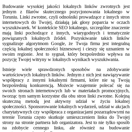
Budowanie wysokiej jakości lokalnych linków zwrotnych jest
jednym z filarów skutecznego pozycjonowania lokalnego w
Toruniu. Linki zwrotne, czyli odnośniki prowadzące z innych stron
internetowych do Twojej, działają jak głosy poparcia w oczach
wyszukiwarek. W kontekście SEO lokalnego, szczególne znaczenie
mają linki pochodzące z innych, wiarygodnych i tematycznie
powiązanych lokalnych źródeł. Pozyskiwanie takich linków
sygnalizuje algorytmom Google, że Twoja firma jest integralną
częścią lokalnej społeczności biznesowej i cieszy się uznaniem w
swoim regionie. Jest to sygnał, który bezpośrednio wpływa na
pozycję Twojej witryny w lokalnych wynikach wyszukiwania.
Istnieje wiele sprawdzonych sposobów na zdobywanie
wartościowych lokalnych linków. Jednym z nich jest nawiązywanie
współpracy z innymi lokalnymi firmami, które nie są Twoją
bezpośrednią konkurencją. Możecie wzajemnie polecać się na
swoich stronach internetowych lub w materiałach promocyjnych,
tworząc tym samym korzystne dla obu stron linki zwrotne. Kolejną
skuteczną metodą jest aktywny udział w życiu lokalnej
społeczności. Sponsorowanie lokalnych wydarzeń, udział w akcjach
charytatywnych czy współpraca z organizacjami pozarządowymi na
terenie Torunia często skutkuje umieszczeniem linku do Twojej
strony na stronie partnera lub organizatora. Jest to nie tylko sposób
na zdobycie cennego linku, ale również na budowanie