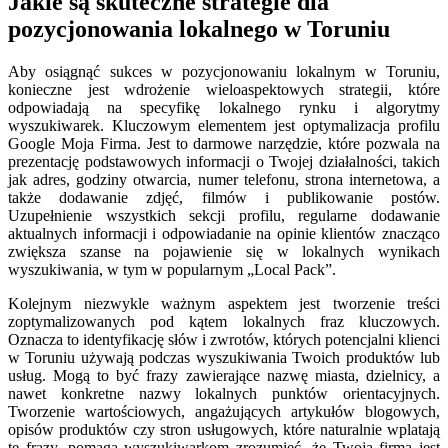
Jakie są skuteczne strategie dla
pozycjonowania lokalnego w Toruniu
Aby osiągnąć sukces w pozycjonowaniu lokalnym w Toruniu,
konieczne jest wdrożenie wieloaspektowych strategii, które
odpowiadają na specyfikę lokalnego rynku i algorytmy
wyszukiwarek. Kluczowym elementem jest optymalizacja profilu
Google Moja Firma. Jest to darmowe narzędzie, które pozwala na
prezentację podstawowych informacji o Twojej działalności, takich
jak adres, godziny otwarcia, numer telefonu, strona internetowa, a
także dodawanie zdjęć, filmów i publikowanie postów.
Uzupełnienie wszystkich sekcji profilu, regularne dodawanie
aktualnych informacji i odpowiadanie na opinie klientów znacząco
zwiększa szanse na pojawienie się w lokalnych wynikach
wyszukiwania, w tym w popularnym „Local Pack”.
Kolejnym niezwykle ważnym aspektem jest tworzenie treści
zoptymalizowanych pod kątem lokalnych fraz kluczowych.
Oznacza to identyfikację słów i zwrotów, których potencjalni klienci
w Toruniu używają podczas wyszukiwania Twoich produktów lub
usług. Mogą to być frazy zawierające nazwę miasta, dzielnicy, a
nawet konkretne nazwy lokalnych punktów orientacyjnych.
Tworzenie wartościowych, angażujących artykułów blogowych,
opisów produktów czy stron usługowych, które naturalnie wplatają
te frazy, pomaga wyszukiwarkom zrozumieć, że Twoja firma jest