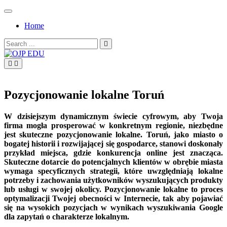
Skip
to
Home
content
Search
for:
OJP EDU
Pozycjonowanie lokalne Toruń
W dzisiejszym dynamicznym świecie cyfrowym, aby Twoja
firma mogła prosperować w konkretnym regionie, niezbędne
jest skuteczne pozycjonowanie lokalne. Toruń, jako miasto o
bogatej historii i rozwijającej się gospodarce, stanowi doskonały
przykład miejsca, gdzie konkurencja online jest znacząca.
Skuteczne dotarcie do potencjalnych klientów w obrębie miasta
wymaga specyficznych strategii, które uwzględniają lokalne
potrzeby i zachowania użytkowników wyszukujących produkty
lub usługi w swojej okolicy. Pozycjonowanie lokalne to proces
optymalizacji Twojej obecności w Internecie, tak aby pojawiać
się na wysokich pozycjach w wynikach wyszukiwania Google
dla zapytań o charakterze lokalnym.