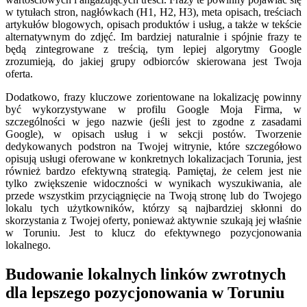
w tytułach stron, nagłówkach (H1, H2, H3), meta opisach, treściach
artykułów blogowych, opisach produktów i usług, a także w tekście
alternatywnym do zdjęć. Im bardziej naturalnie i spójnie frazy te
będą zintegrowane z treścią, tym lepiej algorytmy Google
zrozumieją, do jakiej grupy odbiorców skierowana jest Twoja
oferta.
Dodatkowo, frazy kluczowe zorientowane na lokalizację powinny
być wykorzystywane w profilu Google Moja Firma, w
szczególności w jego nazwie (jeśli jest to zgodne z zasadami
Google), w opisach usług i w sekcji postów. Tworzenie
dedykowanych podstron na Twojej witrynie, które szczegółowo
opisują usługi oferowane w konkretnych lokalizacjach Torunia, jest
również bardzo efektywną strategią. Pamiętaj, że celem jest nie
tylko zwiększenie widoczności w wynikach wyszukiwania, ale
przede wszystkim przyciągnięcie na Twoją stronę lub do Twojego
lokalu tych użytkowników, którzy są najbardziej skłonni do
skorzystania z Twojej oferty, ponieważ aktywnie szukają jej właśnie
w Toruniu. Jest to klucz do efektywnego pozycjonowania
lokalnego.
Budowanie lokalnych linków zwrotnych
dla lepszego pozycjonowania w Toruniu