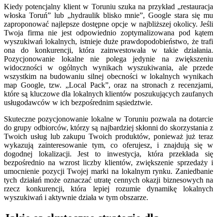
Kiedy potencjalny klient w Toruniu szuka na przykład „restauracja
włoska Toruń” lub „hydraulik blisko mnie”, Google stara się mu
zaproponować najlepsze dostępne opcje w najbliższej okolicy. Jeśli
Twoja firma nie jest odpowiednio zoptymalizowana pod kątem
wyszukiwań lokalnych, istnieje duże prawdopodobieństwo, że trafi
ona do konkurencji, która zainwestowała w takie działania.
Pozycjonowanie lokalne nie polega jedynie na zwiększeniu
widoczności w ogólnych wynikach wyszukiwania, ale przede
wszystkim na budowaniu silnej obecności w lokalnych wynikach
map Google, tzw. „Local Pack”, oraz na stronach z recenzjami,
które są kluczowe dla lokalnych klientów poszukujących zaufanych
usługodawców w ich bezpośrednim sąsiedztwie.
Skuteczne pozycjonowanie lokalne w Toruniu pozwala na dotarcie
do grupy odbiorców, którzy są najbardziej skłonni do skorzystania z
Twoich usług lub zakupu Twoich produktów, ponieważ już teraz
wykazują zainteresowanie tym, co oferujesz, i znajdują się w
dogodnej lokalizacji. Jest to inwestycja, która przekłada się
bezpośrednio na wzrost liczby klientów, zwiększenie sprzedaży i
umocnienie pozycji Twojej marki na lokalnym rynku. Zaniedbanie
tych działań może oznaczać utratę cennych okazji biznesowych na
rzecz konkurencji, która lepiej rozumie dynamikę lokalnych
wyszukiwań i aktywnie działa w tym obszarze.