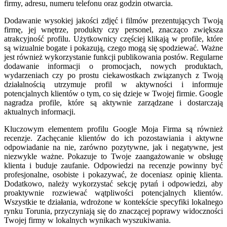
firmy, adresu, numeru telefonu oraz godzin otwarcia.
Dodawanie wysokiej jakości zdjęć i filmów prezentujących Twoją
firmę, jej wnętrze, produkty czy personel, znacząco zwiększa
atrakcyjność profilu. Użytkownicy częściej klikają w profile, które
są wizualnie bogate i pokazują, czego mogą się spodziewać. Ważne
jest również wykorzystanie funkcji publikowania postów. Regularne
dodawanie informacji o promocjach, nowych produktach,
wydarzeniach czy po prostu ciekawostkach związanych z Twoją
działalnością utrzymuje profil w aktywności i informuje
potencjalnych klientów o tym, co się dzieje w Twojej firmie. Google
nagradza profile, które są aktywnie zarządzane i dostarczają
aktualnych informacji.
Kluczowym elementem profilu Google Moja Firma są również
recenzje. Zachęcanie klientów do ich pozostawiania i aktywne
odpowiadanie na nie, zarówno pozytywne, jak i negatywne, jest
niezwykle ważne. Pokazuje to Twoje zaangażowanie w obsługę
klienta i buduje zaufanie. Odpowiedzi na recenzje powinny być
profesjonalne, osobiste i pokazywać, że doceniasz opinię klienta.
Dodatkowo, należy wykorzystać sekcję pytań i odpowiedzi, aby
proaktywnie rozwiewać wątpliwości potencjalnych klientów.
Wszystkie te działania, wdrożone w kontekście specyfiki lokalnego
rynku Torunia, przyczyniają się do znaczącej poprawy widoczności
Twojej firmy w lokalnych wynikach wyszukiwania.