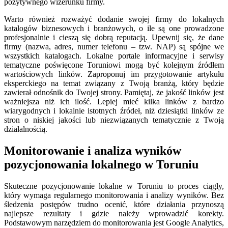
pozytywnego wizerunku firmy.
Warto również rozważyć dodanie swojej firmy do lokalnych
katalogów biznesowych i branżowych, o ile są one prowadzone
profesjonalnie i cieszą się dobrą reputacją. Upewnij się, że dane
firmy (nazwa, adres, numer telefonu – tzw. NAP) są spójne we
wszystkich katalogach. Lokalne portale informacyjne i serwisy
tematyczne poświęcone Toruniowi mogą być kolejnym źródłem
wartościowych linków. Zaproponuj im przygotowanie artykułu
eksperckiego na temat związany z Twoją branżą, który będzie
zawierał odnośnik do Twojej strony. Pamiętaj, że jakość linków jest
ważniejsza niż ich ilość. Lepiej mieć kilka linków z bardzo
wiarygodnych i lokalnie istotnych źródeł, niż dziesiątki linków ze
stron o niskiej jakości lub niezwiązanych tematycznie z Twoją
działalnością.
Monitorowanie i analiza wyników
pozycjonowania lokalnego w Toruniu
Skuteczne pozycjonowanie lokalne w Toruniu to proces ciągły,
który wymaga regularnego monitorowania i analizy wyników. Bez
śledzenia postępów trudno ocenić, które działania przynoszą
najlepsze rezultaty i gdzie należy wprowadzić korekty.
Podstawowym narzędziem do monitorowania jest Google Analytics,