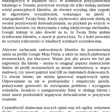
rankingowych w lokalnym SEO. W kontekście pozycjonowania
lokalnego w Toruniu, pozytywne recenzje nie tylko budują zaufanie
wśród potencjalnych klientów, ale również wysyłają silne sygnały
do algorytmów wyszukiwarek, wskazujące na jakość i
wiarygodność Twojej firmy. Kiedy użytkownicy aktywnie dzielą się
swoimi pozytywnymi doświadczeniami, na przykład po wizycie w
lokalnej kawiarni czy skorzystaniu z usług miejscowego mechanika,
Google traktuje to jako dowód na to, że Twoja firma spełnia
oczekiwania klientów, a nawet je przewyższa. To z kolei prowadzi
do wyższej widoczności w lokalnych wynikach wyszukiwania.
Aktywne zachęcanie zadowolonych klientów do pozostawiania
opinii na profilu Google Moja Firma, a także na innych platformach
recenzenckich, jest kluczowe. Ważne jest, aby proces ten był jak
najprostszy dla klienta – można to osiągnąć poprzez umieszczenie
linków do profili recenzenckich na stronie internetowej, w stopce
mailowej, czy nawet poprzez kod QR na materiałach drukowanych.
Co równie istotne, nie można ignorować negatywnych opinii.
Odpowiadanie na nie w profesjonalny i empatyczny sposób,
pokazywanie gotowości do rozwiązania problemu i wyciągania
wniosków, świadczy o zaangażowaniu firmy w obsługę klienta i
może nawet przekształcić negatywne doświadczenie w pozytywne
wrażenie.
Częstotliwość dodawania nowych opinii oraz ich ogólny sentyment