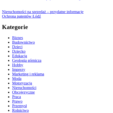
Nieruchomości na sprzedaż – przydatne informacje
Ochrona patentów Łódź
Kategorie
Biznes
Budownictwo
Dzieci
Dziecko
Edukacja
Geologia górnicza
Hobby
Imprezy
Marketing i reklama
Moda
Motoryzacja
Nieruchomości
Obcojęzyczne
Praca
Prawo
Przemysł
Rolnictwo