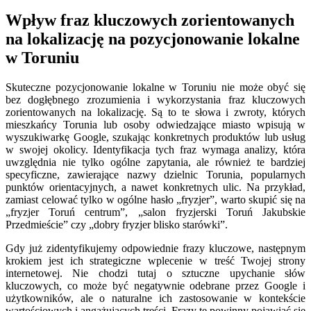
Wpływ fraz kluczowych zorientowanych
na lokalizację na pozycjonowanie lokalne
w Toruniu
Skuteczne pozycjonowanie lokalne w Toruniu nie może obyć się
bez dogłębnego zrozumienia i wykorzystania fraz kluczowych
zorientowanych na lokalizację. Są to te słowa i zwroty, których
mieszkańcy Torunia lub osoby odwiedzające miasto wpisują w
wyszukiwarkę Google, szukając konkretnych produktów lub usług
w swojej okolicy. Identyfikacja tych fraz wymaga analizy, która
uwzględnia nie tylko ogólne zapytania, ale również te bardziej
specyficzne, zawierające nazwy dzielnic Torunia, popularnych
punktów orientacyjnych, a nawet konkretnych ulic. Na przykład,
zamiast celować tylko w ogólne hasło „fryzjer”, warto skupić się na
„fryzjer Toruń centrum”, „salon fryzjerski Toruń Jakubskie
Przedmieście” czy „dobry fryzjer blisko starówki”.
Gdy już zidentyfikujemy odpowiednie frazy kluczowe, następnym
krokiem jest ich strategiczne wplecenie w treść Twojej strony
internetowej. Nie chodzi tutaj o sztuczne upychanie słów
kluczowych, co może być negatywnie odebrane przez Google i
użytkowników, ale o naturalne ich zastosowanie w kontekście
wartościowych i angażujących treści. Frazy te powinny pojawiać się