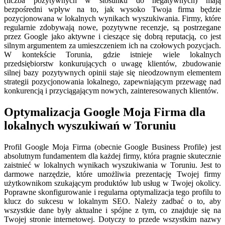
(liczba pozytywnych w stosunku do negatywnych) mają
bezpośredni wpływ na to, jak wysoko Twoja firma będzie
pozycjonowana w lokalnych wynikach wyszukiwania. Firmy, które
regularnie zdobywają nowe, pozytywne recenzje, są postrzegane
przez Google jako aktywne i cieszące się dobrą reputacją, co jest
silnym argumentem za umieszczeniem ich na czołowych pozycjach.
W kontekście Torunia, gdzie istnieje wiele lokalnych
przedsiębiorstw konkurujących o uwagę klientów, zbudowanie
silnej bazy pozytywnych opinii staje się nieodzownym elementem
strategii pozycjonowania lokalnego, zapewniającym przewagę nad
konkurencją i przyciągającym nowych, zainteresowanych klientów.
Optymalizacja Google Moja Firma dla
lokalnych wyszukiwań w Toruniu
Profil Google Moja Firma (obecnie Google Business Profile) jest
absolutnym fundamentem dla każdej firmy, która pragnie skutecznie
zaistnieć w lokalnych wynikach wyszukiwania w Toruniu. Jest to
darmowe narzędzie, które umożliwia prezentację Twojej firmy
użytkownikom szukającym produktów lub usług w Twojej okolicy.
Poprawne skonfigurowanie i regularna optymalizacja tego profilu to
klucz do sukcesu w lokalnym SEO. Należy zadbać o to, aby
wszystkie dane były aktualne i spójne z tym, co znajduje się na
Twojej stronie internetowej. Dotyczy to przede wszystkim nazwy