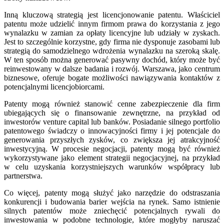
Inną kluczową strategią jest licencjonowanie patentu. Właściciel
patentu może udzielić innym firmom prawa do korzystania z jego
wynalazku w zamian za opłaty licencyjne lub udziały w zyskach.
Jest to szczególnie korzystne, gdy firma nie dysponuje zasobami lub
strategią do samodzielnego wdrożenia wynalazku na szeroką skalę.
W ten sposób można generować pasywny dochód, który może być
reinwestowany w dalsze badania i rozwój. Warszawa, jako centrum
biznesowe, oferuje bogate możliwości nawiązywania kontaktów z
potencjalnymi licencjobiorcami.
Patenty mogą również stanowić cenne zabezpieczenie dla firm
ubiegających się o finansowanie zewnętrzne, na przykład od
inwestorów venture capital lub banków. Posiadanie silnego portfolio
patentowego świadczy o innowacyjności firmy i jej potencjale do
generowania przyszłych zysków, co zwiększa jej atrakcyjność
inwestycyjną. W procesie negocjacji, patenty mogą być również
wykorzystywane jako element strategii negocjacyjnej, na przykład
w celu uzyskania korzystniejszych warunków współpracy lub
partnerstwa.
Co więcej, patenty mogą służyć jako narzędzie do odstraszania
konkurencji i budowania barier wejścia na rynek. Samo istnienie
silnych patentów może zniechęcić potencjalnych rywali do
inwestowania w podobne technologie, które mogłyby naruszać