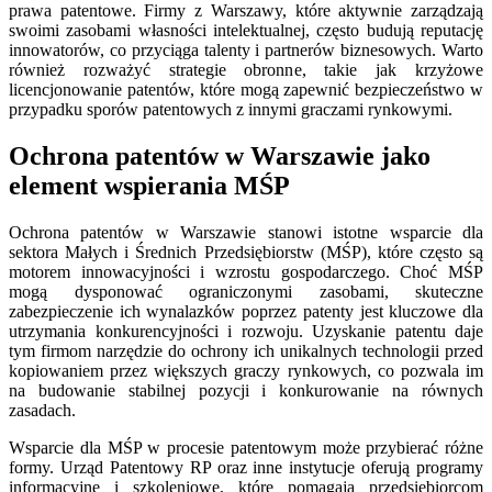
prawa patentowe. Firmy z Warszawy, które aktywnie zarządzają
swoimi zasobami własności intelektualnej, często budują reputację
innowatorów, co przyciąga talenty i partnerów biznesowych. Warto
również rozważyć strategie obronne, takie jak krzyżowe
licencjonowanie patentów, które mogą zapewnić bezpieczeństwo w
przypadku sporów patentowych z innymi graczami rynkowymi.
Ochrona patentów w Warszawie jako
element wspierania MŚP
Ochrona patentów w Warszawie stanowi istotne wsparcie dla
sektora Małych i Średnich Przedsiębiorstw (MŚP), które często są
motorem innowacyjności i wzrostu gospodarczego. Choć MŚP
mogą dysponować ograniczonymi zasobami, skuteczne
zabezpieczenie ich wynalazków poprzez patenty jest kluczowe dla
utrzymania konkurencyjności i rozwoju. Uzyskanie patentu daje
tym firmom narzędzie do ochrony ich unikalnych technologii przed
kopiowaniem przez większych graczy rynkowych, co pozwala im
na budowanie stabilnej pozycji i konkurowanie na równych
zasadach.
Wsparcie dla MŚP w procesie patentowym może przybierać różne
formy. Urząd Patentowy RP oraz inne instytucje oferują programy
informacyjne i szkoleniowe, które pomagają przedsiębiorcom