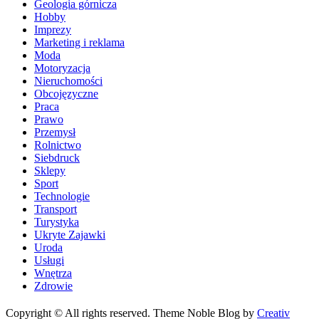
Geologia górnicza
Hobby
Imprezy
Marketing i reklama
Moda
Motoryzacja
Nieruchomości
Obcojęzyczne
Praca
Prawo
Przemysł
Rolnictwo
Siebdruck
Sklepy
Sport
Technologie
Transport
Turystyka
Ukryte Zajawki
Uroda
Usługi
Wnętrza
Zdrowie
Copyright © All rights reserved. Theme Noble Blog by
Creativ