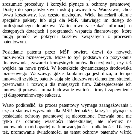
zrozumieć procedury i korzyści płynące z ochrony patentowej.
Dostęp do specjalistycznych usług prawnych w Warszawie, choć
bywa kosztowny, jest często niezbędny. Wiele kancelarii oferuje
specjalne pakiety lub ulgi dla MŚP, ułatwiając im dostęp do
profesjonalnego doradztwa. Warto również szukać informacji o
dostępnych dotacjach i programach wsparcia finansowego, które
mogą pomóc w pokryciu kosztów związanych z procesem
patentowym.
Posiadanie patentu przez MŚP otwiera drzwi do nowych
możliwości biznesowych. Może to być podstawa do pozyskania
finansowania, zawarcia korzystnych umów licencyjnych, czy też
wejścia na nowe rynki. W kontekście dynamicznego środowiska
biznesowego Warszawy, gdzie konkurencja jest duża, a tempo
innowacji szybkie, patenty stają się kluczowym elementem strategii
przetrwania i rozwoju dla mniejszych firm. Zabezpieczenie ich
innowacji pozwala im na budowanie wartości firmy i zapewnienie
jej długoterminowego sukcesu.
Warto podkreślić, że proces patentowy wymaga zaangażowania i
często stanowi wyzwanie dla MŚP. Jednakże, korzyści płynące z
posiadania ochrony patentowej są nieocenione. Pozwala ona nie
tylko na ochronę własności intelektualnej, ale również na
budowanie marki opartej na innowacyjności i unikalności. Dlatego
też, promowanie świadomości na temat ochrony patentów wśród