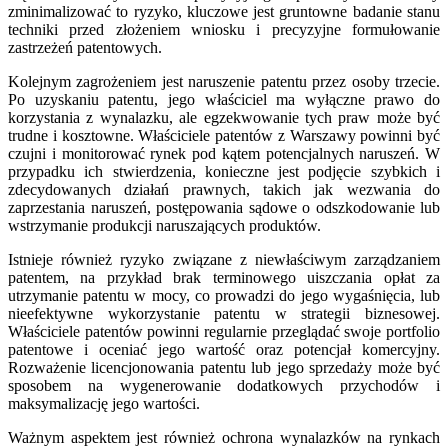
zminimalizować to ryzyko, kluczowe jest gruntowne badanie stanu
techniki przed złożeniem wniosku i precyzyjne formułowanie
zastrzeżeń patentowych.
Kolejnym zagrożeniem jest naruszenie patentu przez osoby trzecie.
Po uzyskaniu patentu, jego właściciel ma wyłączne prawo do
korzystania z wynalazku, ale egzekwowanie tych praw może być
trudne i kosztowne. Właściciele patentów z Warszawy powinni być
czujni i monitorować rynek pod kątem potencjalnych naruszeń. W
przypadku ich stwierdzenia, konieczne jest podjęcie szybkich i
zdecydowanych działań prawnych, takich jak wezwania do
zaprzestania naruszeń, postępowania sądowe o odszkodowanie lub
wstrzymanie produkcji naruszających produktów.
Istnieje również ryzyko związane z niewłaściwym zarządzaniem
patentem, na przykład brak terminowego uiszczania opłat za
utrzymanie patentu w mocy, co prowadzi do jego wygaśnięcia, lub
nieefektywne wykorzystanie patentu w strategii biznesowej.
Właściciele patentów powinni regularnie przeglądać swoje portfolio
patentowe i oceniać jego wartość oraz potencjał komercyjny.
Rozważenie licencjonowania patentu lub jego sprzedaży może być
sposobem na wygenerowanie dodatkowych przychodów i
maksymalizację jego wartości.
Ważnym aspektem jest również ochrona wynalazków na rynkach