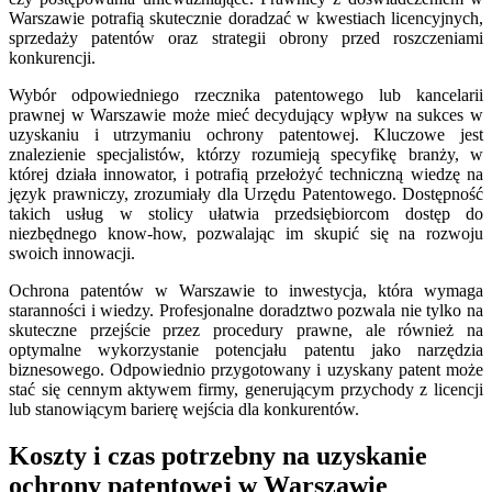
Warszawie potrafią skutecznie doradzać w kwestiach licencyjnych,
sprzedaży patentów oraz strategii obrony przed roszczeniami
konkurencji.
Wybór odpowiedniego rzecznika patentowego lub kancelarii
prawnej w Warszawie może mieć decydujący wpływ na sukces w
uzyskaniu i utrzymaniu ochrony patentowej. Kluczowe jest
znalezienie specjalistów, którzy rozumieją specyfikę branży, w
której działa innowator, i potrafią przełożyć techniczną wiedzę na
język prawniczy, zrozumiały dla Urzędu Patentowego. Dostępność
takich usług w stolicy ułatwia przedsiębiorcom dostęp do
niezbędnego know-how, pozwalając im skupić się na rozwoju
swoich innowacji.
Ochrona patentów w Warszawie to inwestycja, która wymaga
staranności i wiedzy. Profesjonalne doradztwo pozwala nie tylko na
skuteczne przejście przez procedury prawne, ale również na
optymalne wykorzystanie potencjału patentu jako narzędzia
biznesowego. Odpowiednio przygotowany i uzyskany patent może
stać się cennym aktywem firmy, generującym przychody z licencji
lub stanowiącym barierę wejścia dla konkurentów.
Koszty i czas potrzebny na uzyskanie
ochrony patentowej w Warszawie