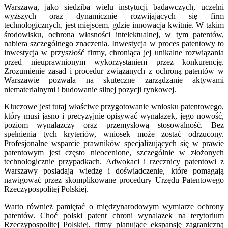
Warszawa, jako siedziba wielu instytucji badawczych, uczelni
wyższych oraz dynamicznie rozwijających się firm
technologicznych, jest miejscem, gdzie innowacja kwitnie. W takim
środowisku, ochrona własności intelektualnej, w tym patentów,
nabiera szczególnego znaczenia. Inwestycja w proces patentowy to
inwestycja w przyszłość firmy, chroniąca jej unikalne rozwiązania
przed nieuprawnionym wykorzystaniem przez konkurencję.
Zrozumienie zasad i procedur związanych z ochroną patentów w
Warszawie pozwala na skuteczne zarządzanie aktywami
niematerialnymi i budowanie silnej pozycji rynkowej.
Kluczowe jest tutaj właściwe przygotowanie wniosku patentowego,
który musi jasno i precyzyjnie opisywać wynalazek, jego nowość,
poziom wynalazczy oraz przemysłową stosowalność. Bez
spełnienia tych kryteriów, wniosek może zostać odrzucony.
Profesjonalne wsparcie prawników specjalizujących się w prawie
patentowym jest często nieocenione, szczególnie w złożonych
technologicznie przypadkach. Adwokaci i rzecznicy patentowi z
Warszawy posiadają wiedzę i doświadczenie, które pomagają
nawigować przez skomplikowane procedury Urzędu Patentowego
Rzeczypospolitej Polskiej.
Warto również pamiętać o międzynarodowym wymiarze ochrony
patentów. Choć polski patent chroni wynalazek na terytorium
Rzeczypospolitej Polskiej, firmy planujące ekspansję zagraniczną