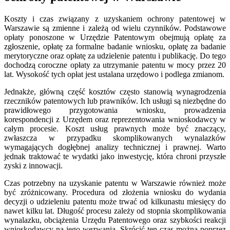
Koszty i czas związany z uzyskaniem ochrony patentowej w
Warszawie są zmienne i zależą od wielu czynników. Podstawowe
opłaty ponoszone w Urzędzie Patentowym obejmują opłatę za
zgłoszenie, opłatę za formalne badanie wniosku, opłatę za badanie
merytoryczne oraz opłatę za udzielenie patentu i publikację. Do tego
dochodzą coroczne opłaty za utrzymanie patentu w mocy przez 20
lat. Wysokość tych opłat jest ustalana urzędowo i podlega zmianom.
Jednakże, główną część kosztów często stanowią wynagrodzenia
rzeczników patentowych lub prawników. Ich usługi są niezbędne do
prawidłowego przygotowania wniosku, prowadzenia
korespondencji z Urzędem oraz reprezentowania wnioskodawcy w
całym procesie. Koszt usług prawnych może być znaczący,
zwłaszcza w przypadku skomplikowanych wynalazków
wymagających dogłębnej analizy technicznej i prawnej. Warto
jednak traktować te wydatki jako inwestycję, która chroni przyszłe
zyski z innowacji.
Czas potrzebny na uzyskanie patentu w Warszawie również może
być zróżnicowany. Procedura od złożenia wniosku do wydania
decyzji o udzieleniu patentu może trwać od kilkunastu miesięcy do
nawet kilku lat. Długość procesu zależy od stopnia skomplikowania
wynalazku, obciążenia Urzędu Patentowego oraz szybkości reakcji
wnioskodawcy na jego wezwania. Skrócić ten czas można poprzez