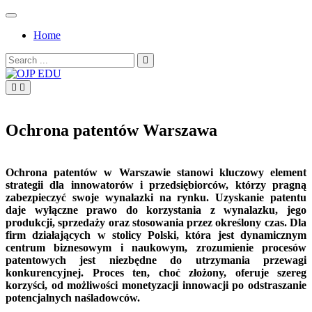
Skip
to
Home
content
Search
for:
OJP EDU
Ochrona patentów Warszawa
Ochrona patentów w Warszawie stanowi kluczowy element
strategii dla innowatorów i przedsiębiorców, którzy pragną
zabezpieczyć swoje wynalazki na rynku. Uzyskanie patentu
daje wyłączne prawo do korzystania z wynalazku, jego
produkcji, sprzedaży oraz stosowania przez określony czas. Dla
firm działających w stolicy Polski, która jest dynamicznym
centrum biznesowym i naukowym, zrozumienie procesów
patentowych jest niezbędne do utrzymania przewagi
konkurencyjnej. Proces ten, choć złożony, oferuje szereg
korzyści, od możliwości monetyzacji innowacji po odstraszanie
potencjalnych naśladowców.