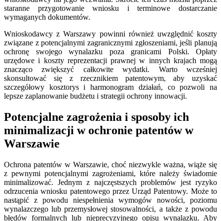
staranne przygotowanie wniosku i terminowe dostarczanie
wymaganych dokumentów.
Wnioskodawcy z Warszawy powinni również uwzględnić koszty
związane z potencjalnymi zagranicznymi zgłoszeniami, jeśli planują
ochronę swojego wynalazku poza granicami Polski. Opłaty
urzędowe i koszty reprezentacji prawnej w innych krajach mogą
znacząco zwiększyć całkowite wydatki. Warto wcześniej
skonsultować się z rzecznikiem patentowym, aby uzyskać
szczegółowy kosztorys i harmonogram działań, co pozwoli na
lepsze zaplanowanie budżetu i strategii ochrony innowacji.
Potencjalne zagrożenia i sposoby ich
minimalizacji w ochronie patentów w
Warszawie
Ochrona patentów w Warszawie, choć niezwykle ważna, wiąże się
z pewnymi potencjalnymi zagrożeniami, które należy świadomie
minimalizować. Jednym z najczęstszych problemów jest ryzyko
odrzucenia wniosku patentowego przez Urząd Patentowy. Może to
nastąpić z powodu niespełnienia wymogów nowości, poziomu
wynalazczego lub przemysłowej stosowalności, a także z powodu
błędów formalnych lub nieprecyzyjnego opisu wynalazku. Aby