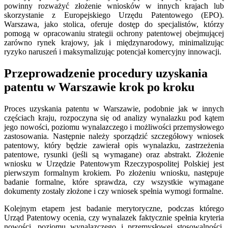
powinny rozważyć złożenie wniosków w innych krajach lub
skorzystanie z Europejskiego Urzędu Patentowego (EPO).
Warszawa, jako stolica, oferuje dostęp do specjalistów, którzy
pomogą w opracowaniu strategii ochrony patentowej obejmującej
zarówno rynek krajowy, jak i międzynarodowy, minimalizując
ryzyko naruszeń i maksymalizując potencjał komercyjny innowacji.
Przeprowadzenie procedury uzyskania
patentu w Warszawie krok po kroku
Proces uzyskania patentu w Warszawie, podobnie jak w innych
częściach kraju, rozpoczyna się od analizy wynalazku pod kątem
jego nowości, poziomu wynalazczego i możliwości przemysłowego
zastosowania. Następnie należy sporządzić szczegółowy wniosek
patentowy, który będzie zawierał opis wynalazku, zastrzeżenia
patentowe, rysunki (jeśli są wymagane) oraz abstrakt. Złożenie
wniosku w Urzędzie Patentowym Rzeczypospolitej Polskiej jest
pierwszym formalnym krokiem. Po złożeniu wniosku, następuje
badanie formalne, które sprawdza, czy wszystkie wymagane
dokumenty zostały złożone i czy wniosek spełnia wymogi formalne.
Kolejnym etapem jest badanie merytoryczne, podczas którego
Urząd Patentowy ocenia, czy wynalazek faktycznie spełnia kryteria
nowości, poziomu wynalazczego i przemysłowej stosowalności.