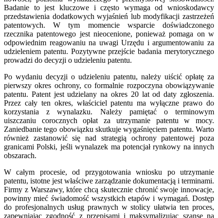
Badanie to jest kluczowe i często wymaga od wnioskodawcy
przedstawienia dodatkowych wyjaśnień lub modyfikacji zastrzeżeń
patentowych. W tym momencie wsparcie doświadczonego
rzecznika patentowego jest nieocenione, ponieważ pomaga on w
odpowiednim reagowaniu na uwagi Urzędu i argumentowaniu za
udzieleniem patentu. Pozytywne przejście badania merytorycznego
prowadzi do decyzji o udzieleniu patentu.
Po wydaniu decyzji o udzieleniu patentu, należy uiścić opłatę za
pierwszy okres ochrony, co formalnie rozpoczyna obowiązywanie
patentu. Patent jest udzielany na okres 20 lat od daty zgłoszenia.
Przez cały ten okres, właściciel patentu ma wyłączne prawo do
korzystania z wynalazku. Należy pamiętać o terminowym
uiszczaniu corocznych opłat za utrzymanie patentu w mocy.
Zaniedbanie tego obowiązku skutkuje wygaśnięciem patentu. Warto
również zastanowić się nad strategią ochrony patentowej poza
granicami Polski, jeśli wynalazek ma potencjał rynkowy na innych
obszarach.
W całym procesie, od przygotowania wniosku po utrzymanie
patentu, istotne jest właściwe zarządzanie dokumentacją i terminami.
Firmy z Warszawy, które chcą skutecznie chronić swoje innowacje,
powinny mieć świadomość wszystkich etapów i wymagań. Dostęp
do profesjonalnych usług prawnych w stolicy ułatwia ten proces,
zapewniając zgodność z przepisami i maksymalizując szanse na