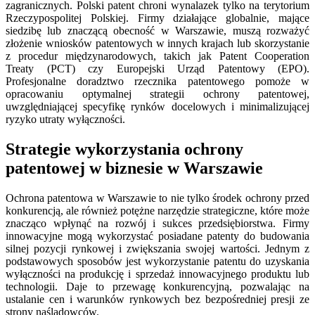
zagranicznych. Polski patent chroni wynalazek tylko na terytorium
Rzeczypospolitej Polskiej. Firmy działające globalnie, mające
siedzibę lub znaczącą obecność w Warszawie, muszą rozważyć
złożenie wniosków patentowych w innych krajach lub skorzystanie
z procedur międzynarodowych, takich jak Patent Cooperation
Treaty (PCT) czy Europejski Urząd Patentowy (EPO).
Profesjonalne doradztwo rzecznika patentowego pomoże w
opracowaniu optymalnej strategii ochrony patentowej,
uwzględniającej specyfikę rynków docelowych i minimalizującej
ryzyko utraty wyłączności.
Strategie wykorzystania ochrony
patentowej w biznesie w Warszawie
Ochrona patentowa w Warszawie to nie tylko środek ochrony przed
konkurencją, ale również potężne narzędzie strategiczne, które może
znacząco wpłynąć na rozwój i sukces przedsiębiorstwa. Firmy
innowacyjne mogą wykorzystać posiadane patenty do budowania
silnej pozycji rynkowej i zwiększania swojej wartości. Jednym z
podstawowych sposobów jest wykorzystanie patentu do uzyskania
wyłączności na produkcję i sprzedaż innowacyjnego produktu lub
technologii. Daje to przewagę konkurencyjną, pozwalając na
ustalanie cen i warunków rynkowych bez bezpośredniej presji ze
strony naśladowców.