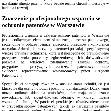
uzyskanie silnego patentu, który będzie realnie chronił inwestycje w
badania i rozwój.
Znaczenie profesjonalnego wsparcia w
ochronie patentów w Warszawie
Profesjonalne wsparcie w zakresie ochrony patentów w Warszawie
jest nieodłącznym elementem skutecznego procesu patentowego,
szczególnie w obliczu rosnącej złożoności przepisów i konkurencji
na rynku. Adwokaci i rzecznicy patentowi posiadają specjalistyczną
wiedzę prawną i techniczną, która jest niezbędna do prawidłowego
przeprowadzenia procedury zgłoszeniowej. Ich doświadczenie
pozwala na właściwe zdefiniowanie zakresu ochrony,
przygotowanie precyzyjnych zastrzeżeń patentowych oraz
skuteczne reprezentowanie wnioskodawcy przed Urzędem
Patentowym.
Specjaliści ci pomagają również w analizie stanu techniki, co jest
kluczowe dla oceny nowości i poziomu wynalazczego. Dzięki temu
można uniknąć składania wniosków, które mają małe szanse
powodzenia, lub zidentyfikować obszary, w których można
wzmocnić ochronę. Wsparcie eksperckie jest również nieocenione
w przypadku sporów patentowych, takich jak naruszenia patentów
czy postępowania unieważniające. Prawnicy z doświadczeniem w