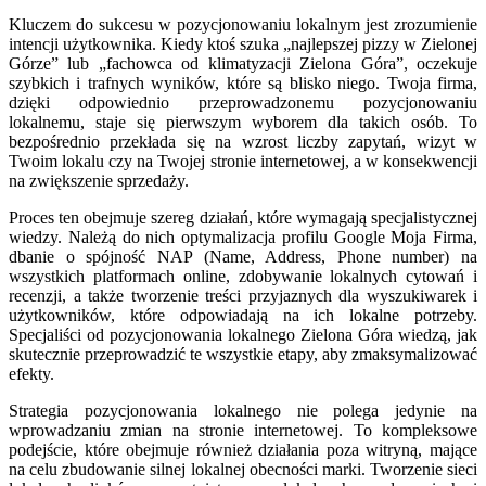
Kluczem do sukcesu w pozycjonowaniu lokalnym jest zrozumienie
intencji użytkownika. Kiedy ktoś szuka „najlepszej pizzy w Zielonej
Górze” lub „fachowca od klimatyzacji Zielona Góra”, oczekuje
szybkich i trafnych wyników, które są blisko niego. Twoja firma,
dzięki odpowiednio przeprowadzonemu pozycjonowaniu
lokalnemu, staje się pierwszym wyborem dla takich osób. To
bezpośrednio przekłada się na wzrost liczby zapytań, wizyt w
Twoim lokalu czy na Twojej stronie internetowej, a w konsekwencji
na zwiększenie sprzedaży.
Proces ten obejmuje szereg działań, które wymagają specjalistycznej
wiedzy. Należą do nich optymalizacja profilu Google Moja Firma,
dbanie o spójność NAP (Name, Address, Phone number) na
wszystkich platformach online, zdobywanie lokalnych cytowań i
recenzji, a także tworzenie treści przyjaznych dla wyszukiwarek i
użytkowników, które odpowiadają na ich lokalne potrzeby.
Specjaliści od pozycjonowania lokalnego Zielona Góra wiedzą, jak
skutecznie przeprowadzić te wszystkie etapy, aby zmaksymalizować
efekty.
Strategia pozycjonowania lokalnego nie polega jedynie na
wprowadzaniu zmian na stronie internetowej. To kompleksowe
podejście, które obejmuje również działania poza witryną, mające
na celu zbudowanie silnej lokalnej obecności marki. Tworzenie sieci