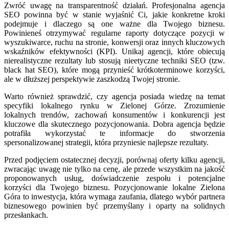
Zwróć uwagę na transparentność działań. Profesjonalna agencja
SEO powinna być w stanie wyjaśnić Ci, jakie konkretne kroki
podejmuje i dlaczego są one ważne dla Twojego biznesu.
Powinieneś otrzymywać regularne raporty dotyczące pozycji w
wyszukiwarce, ruchu na stronie, konwersji oraz innych kluczowych
wskaźników efektywności (KPI). Unikaj agencji, które obiecują
nierealistyczne rezultaty lub stosują nieetyczne techniki SEO (tzw.
black hat SEO), które mogą przynieść krótkoterminowe korzyści,
ale w dłuższej perspektywie zaszkodzą Twojej stronie.
Warto również sprawdzić, czy agencja posiada wiedzę na temat
specyfiki lokalnego rynku w Zielonej Górze. Zrozumienie
lokalnych trendów, zachowań konsumentów i konkurencji jest
kluczowe dla skutecznego pozycjonowania. Dobra agencja będzie
potrafiła wykorzystać te informacje do stworzenia
spersonalizowanej strategii, która przyniesie najlepsze rezultaty.
Przed podjęciem ostatecznej decyzji, porównaj oferty kilku agencji,
zwracając uwagę nie tylko na cenę, ale przede wszystkim na jakość
proponowanych usług, doświadczenie zespołu i potencjalne
korzyści dla Twojego biznesu. Pozycjonowanie lokalne Zielona
Góra to inwestycja, która wymaga zaufania, dlatego wybór partnera
biznesowego powinien być przemyślany i oparty na solidnych
przesłankach.