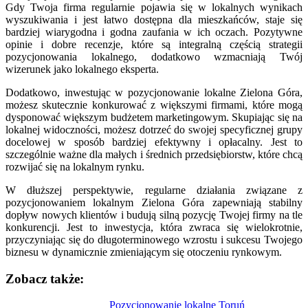
Gdy Twoja firma regularnie pojawia się w lokalnych wynikach
wyszukiwania i jest łatwo dostępna dla mieszkańców, staje się
bardziej wiarygodna i godna zaufania w ich oczach. Pozytywne
opinie i dobre recenzje, które są integralną częścią strategii
pozycjonowania lokalnego, dodatkowo wzmacniają Twój
wizerunek jako lokalnego eksperta.
Dodatkowo, inwestując w pozycjonowanie lokalne Zielona Góra,
możesz skutecznie konkurować z większymi firmami, które mogą
dysponować większym budżetem marketingowym. Skupiając się na
lokalnej widoczności, możesz dotrzeć do swojej specyficznej grupy
docelowej w sposób bardziej efektywny i opłacalny. Jest to
szczególnie ważne dla małych i średnich przedsiębiorstw, które chcą
rozwijać się na lokalnym rynku.
W dłuższej perspektywie, regularne działania związane z
pozycjonowaniem lokalnym Zielona Góra zapewniają stabilny
dopływ nowych klientów i budują silną pozycję Twojej firmy na tle
konkurencji. Jest to inwestycja, która zwraca się wielokrotnie,
przyczyniając się do długoterminowego wzrostu i sukcesu Twojego
biznesu w dynamicznie zmieniającym się otoczeniu rynkowym.
Zobacz także:
Nawigacja
Pozycjonowanie lokalne Toruń