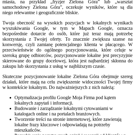
miasta, na przykład „fryzjer Zielona Góra” lub „warsztat
samochodowy Zielona Góra”, oczekuje wyników, które są dla
niego relewantne i geograficznie bliskie.
Twoja obecność na wysokich pozycjach w lokalnych wynikach
wyszukiwania Google, w tym w Mapach Google, oznacza
bezpośrednie dotarcie do osób, które już teraz mają potrzebę
skorzystania z Twojej oferty. To znacznie zwiększa szanse na
konwersję, czyli zamianę potencjalnego klienta w płacącego. W
przeciwieństwie do ogólnego pozycjonowania, które celuje w
szeroką grupę odbiorców, pozycjonowanie lokalne jest precyzyjnie
skierowane do grupy docelowej, która jest najbardziej skłonna do
zakupu lub skorzystania z usług w najbliższym czasie.
Skuteczne pozycjonowanie lokalne Zielona Góra obejmuje szereg
działań, które mają na celu zwiększenie widoczności Twojej firmy
w kontekście lokalnym. Do najważniejszych z nich należą:
Optymalizacja profilu Google Moja Firma pod kątem
lokalnych zapytań i informacji.
Budowanie i zarządzanie lokalnymi cytowaniami w
katalogach online i na portalach branżowych.
Tworzenie treści na stronie internetowej, które zawierają
lokalne frazy kluczowe i odpowiadają na potrzeby
mieszkańców.