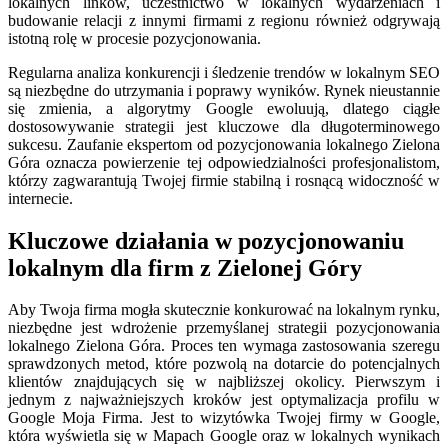
lokalnych linków, uczestnictwo w lokalnych wydarzeniach i
budowanie relacji z innymi firmami z regionu również odgrywają
istotną rolę w procesie pozycjonowania.
Regularna analiza konkurencji i śledzenie trendów w lokalnym SEO
są niezbędne do utrzymania i poprawy wyników. Rynek nieustannie
się zmienia, a algorytmy Google ewoluują, dlatego ciągłe
dostosowywanie strategii jest kluczowe dla długoterminowego
sukcesu. Zaufanie ekspertom od pozycjonowania lokalnego Zielona
Góra oznacza powierzenie tej odpowiedzialności profesjonalistom,
którzy zagwarantują Twojej firmie stabilną i rosnącą widoczność w
internecie.
Kluczowe działania w pozycjonowaniu
lokalnym dla firm z Zielonej Góry
Aby Twoja firma mogła skutecznie konkurować na lokalnym rynku,
niezbędne jest wdrożenie przemyślanej strategii pozycjonowania
lokalnego Zielona Góra. Proces ten wymaga zastosowania szeregu
sprawdzonych metod, które pozwolą na dotarcie do potencjalnych
klientów znajdujących się w najbliższej okolicy. Pierwszym i
jednym z najważniejszych kroków jest optymalizacja profilu w
Google Moja Firma. Jest to wizytówka Twojej firmy w Google,
która wyświetla się w Mapach Google oraz w lokalnych wynikach