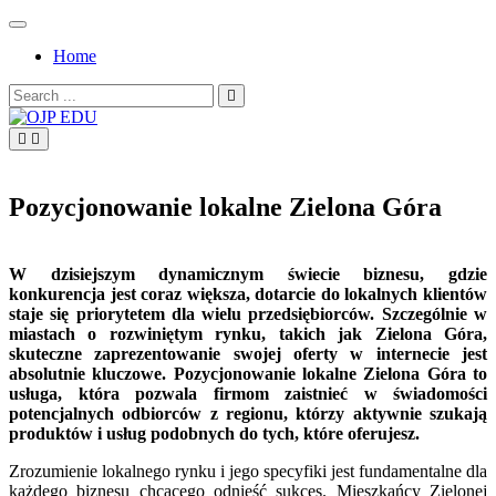
Skip
to
Home
content
Search
for:
OJP EDU
Pozycjonowanie lokalne Zielona Góra
W dzisiejszym dynamicznym świecie biznesu, gdzie
konkurencja jest coraz większa, dotarcie do lokalnych klientów
staje się priorytetem dla wielu przedsiębiorców. Szczególnie w
miastach o rozwiniętym rynku, takich jak Zielona Góra,
skuteczne zaprezentowanie swojej oferty w internecie jest
absolutnie kluczowe. Pozycjonowanie lokalne Zielona Góra to
usługa, która pozwala firmom zaistnieć w świadomości
potencjalnych odbiorców z regionu, którzy aktywnie szukają
produktów i usług podobnych do tych, które oferujesz.
Zrozumienie lokalnego rynku i jego specyfiki jest fundamentalne dla
każdego biznesu chcącego odnieść sukces. Mieszkańcy Zielonej