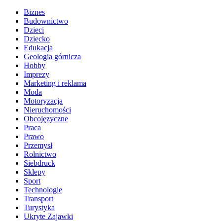
Biznes
Budownictwo
Dzieci
Dziecko
Edukacja
Geologia górnicza
Hobby
Imprezy
Marketing i reklama
Moda
Motoryzacja
Nieruchomości
Obcojęzyczne
Praca
Prawo
Przemysł
Rolnictwo
Siebdruck
Sklepy
Sport
Technologie
Transport
Turystyka
Ukryte Zajawki