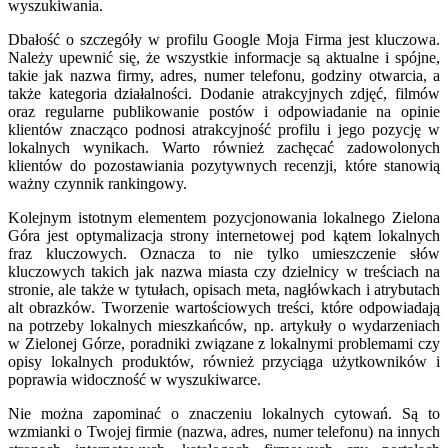
wyszukiwania.
Dbałość o szczegóły w profilu Google Moja Firma jest kluczowa.
Należy upewnić się, że wszystkie informacje są aktualne i spójne,
takie jak nazwa firmy, adres, numer telefonu, godziny otwarcia, a
także kategoria działalności. Dodanie atrakcyjnych zdjęć, filmów
oraz regularne publikowanie postów i odpowiadanie na opinie
klientów znacząco podnosi atrakcyjność profilu i jego pozycję w
lokalnych wynikach. Warto również zachęcać zadowolonych
klientów do pozostawiania pozytywnych recenzji, które stanowią
ważny czynnik rankingowy.
Kolejnym istotnym elementem pozycjonowania lokalnego Zielona
Góra jest optymalizacja strony internetowej pod kątem lokalnych
fraz kluczowych. Oznacza to nie tylko umieszczenie słów
kluczowych takich jak nazwa miasta czy dzielnicy w treściach na
stronie, ale także w tytułach, opisach meta, nagłówkach i atrybutach
alt obrazków. Tworzenie wartościowych treści, które odpowiadają
na potrzeby lokalnych mieszkańców, np. artykuły o wydarzeniach
w Zielonej Górze, poradniki związane z lokalnymi problemami czy
opisy lokalnych produktów, również przyciąga użytkowników i
poprawia widoczność w wyszukiwarce.
Nie można zapominać o znaczeniu lokalnych cytowań. Są to
wzmianki o Twojej firmie (nazwa, adres, numer telefonu) na innych