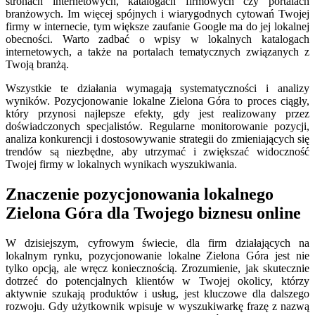
stronach internetowych, katalogach firmowych czy portalach
branżowych. Im więcej spójnych i wiarygodnych cytowań Twojej
firmy w internecie, tym większe zaufanie Google ma do jej lokalnej
obecności. Warto zadbać o wpisy w lokalnych katalogach
internetowych, a także na portalach tematycznych związanych z
Twoją branżą.
Wszystkie te działania wymagają systematyczności i analizy
wyników. Pozycjonowanie lokalne Zielona Góra to proces ciągły,
który przynosi najlepsze efekty, gdy jest realizowany przez
doświadczonych specjalistów. Regularne monitorowanie pozycji,
analiza konkurencji i dostosowywanie strategii do zmieniających się
trendów są niezbędne, aby utrzymać i zwiększać widoczność
Twojej firmy w lokalnych wynikach wyszukiwania.
Znaczenie pozycjonowania lokalnego
Zielona Góra dla Twojego biznesu online
W dzisiejszym, cyfrowym świecie, dla firm działających na
lokalnym rynku, pozycjonowanie lokalne Zielona Góra jest nie
tylko opcją, ale wręcz koniecznością. Zrozumienie, jak skutecznie
dotrzeć do potencjalnych klientów w Twojej okolicy, którzy
aktywnie szukają produktów i usług, jest kluczowe dla dalszego
rozwoju. Gdy użytkownik wpisuje w wyszukiwarkę frazę z nazwą