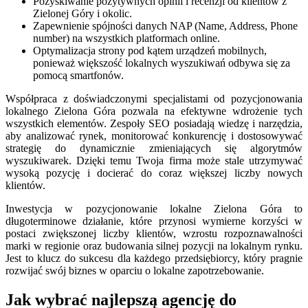
Pozyskiwanie pozytywnych opinii i recenzji od klientów z
Zielonej Góry i okolic.
Zapewnienie spójności danych NAP (Name, Address, Phone
number) na wszystkich platformach online.
Optymalizacja strony pod kątem urządzeń mobilnych,
ponieważ większość lokalnych wyszukiwań odbywa się za
pomocą smartfonów.
Współpraca z doświadczonymi specjalistami od pozycjonowania
lokalnego Zielona Góra pozwala na efektywne wdrożenie tych
wszystkich elementów. Zespoły SEO posiadają wiedzę i narzędzia,
aby analizować rynek, monitorować konkurencję i dostosowywać
strategię do dynamicznie zmieniających się algorytmów
wyszukiwarek. Dzięki temu Twoja firma może stale utrzymywać
wysoką pozycję i docierać do coraz większej liczby nowych
klientów.
Inwestycja w pozycjonowanie lokalne Zielona Góra to
długoterminowe działanie, które przynosi wymierne korzyści w
postaci zwiększonej liczby klientów, wzrostu rozpoznawalności
marki w regionie oraz budowania silnej pozycji na lokalnym rynku.
Jest to klucz do sukcesu dla każdego przedsiębiorcy, który pragnie
rozwijać swój biznes w oparciu o lokalne zapotrzebowanie.
Jak wybrać najlepszą agencję do