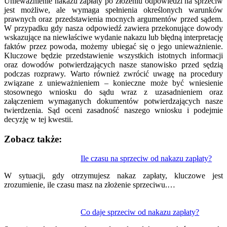
Unieważnienie nakazu zapłaty po złożeniu odpowiedzi na sprzeciw
jest możliwe, ale wymaga spełnienia określonych warunków
prawnych oraz przedstawienia mocnych argumentów przed sądem.
W przypadku gdy nasza odpowiedź zawiera przekonujące dowody
wskazujące na niewłaściwe wydanie nakazu lub błędną interpretację
faktów przez powoda, możemy ubiegać się o jego unieważnienie.
Kluczowe będzie przedstawienie wszystkich istotnych informacji
oraz dowodów potwierdzających nasze stanowisko przed sędzią
podczas rozprawy. Warto również zwrócić uwagę na procedury
związane z unieważnieniem – konieczne może być wniesienie
stosownego wniosku do sądu wraz z uzasadnieniem oraz
załączeniem wymaganych dokumentów potwierdzających nasze
twierdzenia. Sąd oceni zasadność naszego wniosku i podejmie
decyzję w tej kwestii.
Zobacz także:
Nawigacja
Ile czasu na sprzeciw od nakazu zapłaty?
wpisu
W sytuacji, gdy otrzymujesz nakaz zapłaty, kluczowe jest
zrozumienie, ile czasu masz na złożenie sprzeciwu.…
Co daje sprzeciw od nakazu zapłaty?