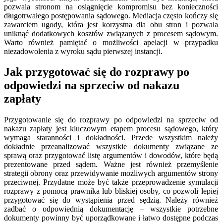
pozwala stronom na osiągnięcie kompromisu bez konieczności
długotrwałego postępowania sądowego. Mediacja często kończy się
zawarciem ugody, która jest korzystna dla obu stron i pozwala
uniknąć dodatkowych kosztów związanych z procesem sądowym.
Warto również pamiętać o możliwości apelacji w przypadku
niezadowolenia z wyroku sądu pierwszej instancji.
Jak przygotować się do rozprawy po
odpowiedzi na sprzeciw od nakazu
zapłaty
Przygotowanie się do rozprawy po odpowiedzi na sprzeciw od
nakazu zapłaty jest kluczowym etapem procesu sądowego, który
wymaga staranności i dokładności. Przede wszystkim należy
dokładnie przeanalizować wszystkie dokumenty związane ze
sprawą oraz przygotować listę argumentów i dowodów, które będą
prezentowane przed sądem. Ważne jest również przemyślenie
strategii obrony oraz przewidywanie możliwych argumentów strony
przeciwnej. Przydatne może być także przeprowadzenie symulacji
rozprawy z pomocą prawnika lub bliskiej osoby, co pozwoli lepiej
przygotować się do wystąpienia przed sędzią. Należy również
zadbać o odpowiednią dokumentację – wszystkie potrzebne
dokumenty powinny być uporządkowane i łatwo dostępne podczas