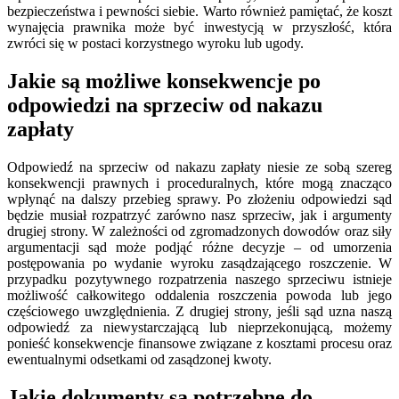
bezpieczeństwa i pewności siebie. Warto również pamiętać, że koszt
wynajęcia prawnika może być inwestycją w przyszłość, która
zwróci się w postaci korzystnego wyroku lub ugody.
Jakie są możliwe konsekwencje po
odpowiedzi na sprzeciw od nakazu
zapłaty
Odpowiedź na sprzeciw od nakazu zapłaty niesie ze sobą szereg
konsekwencji prawnych i proceduralnych, które mogą znacząco
wpłynąć na dalszy przebieg sprawy. Po złożeniu odpowiedzi sąd
będzie musiał rozpatrzyć zarówno nasz sprzeciw, jak i argumenty
drugiej strony. W zależności od zgromadzonych dowodów oraz siły
argumentacji sąd może podjąć różne decyzje – od umorzenia
postępowania po wydanie wyroku zasądzającego roszczenie. W
przypadku pozytywnego rozpatrzenia naszego sprzeciwu istnieje
możliwość całkowitego oddalenia roszczenia powoda lub jego
częściowego uwzględnienia. Z drugiej strony, jeśli sąd uzna naszą
odpowiedź za niewystarczającą lub nieprzekonującą, możemy
ponieść konsekwencje finansowe związane z kosztami procesu oraz
ewentualnymi odsetkami od zasądzonej kwoty.
Jakie dokumenty są potrzebne do