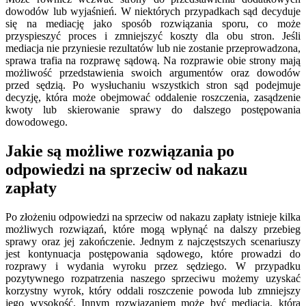
dowodów lub wyjaśnień. W niektórych przypadkach sąd decyduje
się na mediację jako sposób rozwiązania sporu, co może
przyspieszyć proces i zmniejszyć koszty dla obu stron. Jeśli
mediacja nie przyniesie rezultatów lub nie zostanie przeprowadzona,
sprawa trafia na rozprawę sądową. Na rozprawie obie strony mają
możliwość przedstawienia swoich argumentów oraz dowodów
przed sędzią. Po wysłuchaniu wszystkich stron sąd podejmuje
decyzję, która może obejmować oddalenie roszczenia, zasądzenie
kwoty lub skierowanie sprawy do dalszego postępowania
dowodowego.
Jakie są możliwe rozwiązania po
odpowiedzi na sprzeciw od nakazu
zapłaty
Po złożeniu odpowiedzi na sprzeciw od nakazu zapłaty istnieje kilka
możliwych rozwiązań, które mogą wpłynąć na dalszy przebieg
sprawy oraz jej zakończenie. Jednym z najczęstszych scenariuszy
jest kontynuacja postępowania sądowego, które prowadzi do
rozprawy i wydania wyroku przez sędziego. W przypadku
pozytywnego rozpatrzenia naszego sprzeciwu możemy uzyskać
korzystny wyrok, który oddali roszczenie powoda lub zmniejszy
jego wysokość. Innym rozwiązaniem może być mediacja, która