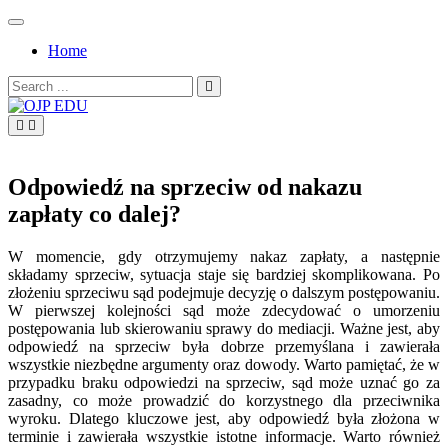
Skip
to
Home
content
Search
for:
OJP EDU
Odpowiedź na sprzeciw od nakazu
zapłaty co dalej?
W momencie, gdy otrzymujemy nakaz zapłaty, a następnie
składamy sprzeciw, sytuacja staje się bardziej skomplikowana. Po
złożeniu sprzeciwu sąd podejmuje decyzję o dalszym postępowaniu.
W pierwszej kolejności sąd może zdecydować o umorzeniu
postępowania lub skierowaniu sprawy do mediacji. Ważne jest, aby
odpowiedź na sprzeciw była dobrze przemyślana i zawierała
wszystkie niezbędne argumenty oraz dowody. Warto pamiętać, że w
przypadku braku odpowiedzi na sprzeciw, sąd może uznać go za
zasadny, co może prowadzić do korzystnego dla przeciwnika
wyroku. Dlatego kluczowe jest, aby odpowiedź była złożona w
terminie i zawierała wszystkie istotne informacje. Warto również