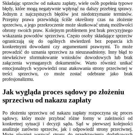
Składając sprzeciw od nakazu zapłaty, wiele osób popełnia typowe
błędy, które mogą negatywnie wpłynąć na dalszy przebieg sprawy.
Jednym z najczęstszych błędów jest niedotrzymanie terminów.
Przepisy prawa przewidują ściśle określony czas na złożenie
sprzeciwu, a jego przekroczenie może skutkować utratą możliwości
obrony swoich praw. Kolejnym problemem jest brak precyzyjnego
wskazania powodów sprzeciwu. Często osoby składające sprzeciw
ograniczają się do ogólnych stwierdzeń bez poparcia ich
konkretnymi dowodami czy argumentami prawnymi. To może
prowadzić do uznania sprzeciwu za nieuzasadniony. Inny błąd to
niewłaściwe sformułowanie wniosków dowodowych lub brak
załączenia wymaganych dokumentów. Warto również unikać
emocjonalnych wypowiedzi oraz atakowania strony przeciwnej w
treści sprzeciwu, co może zostać odebrane jako brak
profesjonalizmu.
Jak wygląda proces sądowy po złożeniu
sprzeciwu od nakazu zapłaty
Po złożeniu sprzeciwu od nakazu zapłaty rozpoczyna się proces
sądowy, który może przybrać różne formy w zależności od
konkretnej sytuacji i decyzji sądu. Sąd w pierwszej kolejności
analizuje zarówno sprzeciw, jak i odpowiedź strony przeciwnej.
Może również wezwać strony do przedstawienia dodatkowych