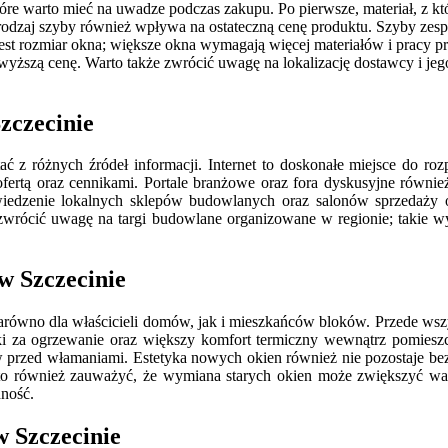
tóre warto mieć na uwadze podczas zakupu. Po pierwsze, materiał, z 
rodzaj szyby również wpływa na ostateczną cenę produktu. Szyby zes
st rozmiar okna; większe okna wymagają więcej materiałów i pracy 
a wyższą cenę. Warto także zwrócić uwagę na lokalizację dostawcy i je
zczecinie
tać z różnych źródeł informacji. Internet to doskonałe miejsce do r
 ofertą oraz cennikami. Portale branżowe oraz fora dyskusyjne równi
iedzenie lokalnych sklepów budowlanych oraz salonów sprzedaży 
wrócić uwagę na targi budowlane organizowane w regionie; takie wyda
w Szczecinie
arówno dla właścicieli domów, jak i mieszkańców bloków. Przede wsz
chunki za ogrzewanie oraz większy komfort termiczny wewnątrz pomi
w przed włamaniami. Estetyka nowych okien również nie pozostaje be
arto również zauważyć, że wymiana starych okien może zwiększyć wa
dność.
w Szczecinie