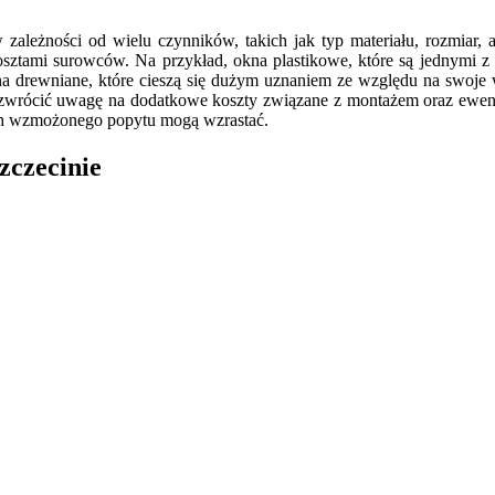
ależności od wielu czynników, takich jak typ materiału, rozmiar, 
osztami surowców. Na przykład, okna plastikowe, które są jednymi
 drewniane, które cieszą się dużym uznaniem ze względu na swoje wa
zwrócić uwagę na dodatkowe koszty związane z montażem oraz ewentua
ch wzmożonego popytu mogą wzrastać.
zczecinie