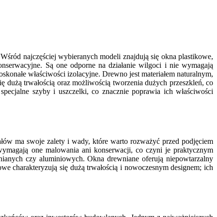
Wśród najczęściej wybieranych modeli znajdują się okna plastikowe,
nserwacyjne. Są one odporne na działanie wilgoci i nie wymagają
oskonałe właściwości izolacyjne. Drewno jest materiałem naturalnym,
 dużą trwałością oraz możliwością tworzenia dużych przeszkleń, co
ecjalne szyby i uszczelki, co znacznie poprawia ich właściwości
ałów ma swoje zalety i wady, które warto rozważyć przed podjęciem
e wymagają one malowania ani konserwacji, co czyni je praktycznym
ianych czy aluminiowych. Okna drewniane oferują niepowtarzalny
owe charakteryzują się dużą trwałością i nowoczesnym designem; ich