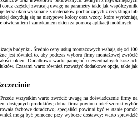
eszkańców oraz inwestorów budowlanych. Jednym z najważniejszych
 coraz częściej zwracają uwagę na parametry takie jak współczynnik
ruje teraz okna wykonane z materiałów pochodzących z recyklingu lub
ciej decydują się na nietypowe kolory oraz wzory, które wyróżniają
e otwieraniem i zamykaniem okien za pomocą aplikacji mobilnych.
alizacja budynku. Średnio ceny usług montażowych wahają się od 100
żne jest również to, aby podczas wyboru firmy montażowej zwrócić
wałości okien. Dodatkowo warto pamiętać o ewentualnych kosztach
duktów. Czasami warto również rozważyć dodatkowe opcje, takie jak
Szczecinie
. Przede wszystkim warto zwrócić uwagę na doświadczenie firmy na
tyment dostępnych produktów; dobra firma powinna mieć szeroki wybór
rowała fachowe doradztwo; specjaliści powinni być w stanie pomóc
również mogą być pomocne przy wyborze dostawcy; warto sprawdzić