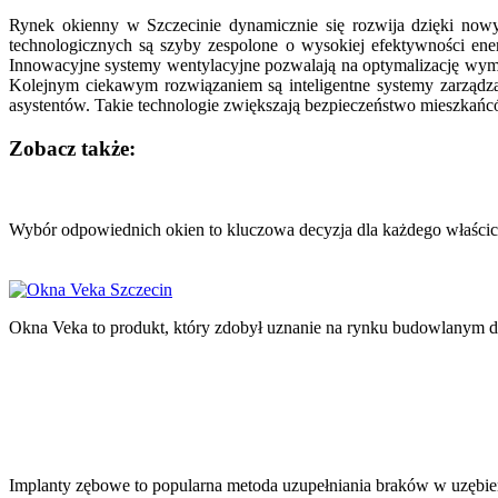
Rynek okienny w Szczecinie dynamicznie się rozwija dzięki now
technologicznych są szyby zespolone o wysokiej efektywności energ
Innowacyjne systemy wentylacyjne pozwalają na optymalizację wymi
Kolejnym ciekawym rozwiązaniem są inteligentne systemy zarządz
asystentów. Takie technologie zwiększają bezpieczeństwo mieszkań
Zobacz także:
Nawigacja
wpisu
Wybór odpowiednich okien to kluczowa decyzja dla każdego właści
Okna Veka to produkt, który zdobył uznanie na rynku budowlanym dz
Implanty zębowe to popularna metoda uzupełniania braków w uzębie