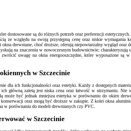
re dostosowane są do różnych potrzeb oraz preferencji estetycznych. 
cią ze względu na swoją przystępną cenę oraz niskie wymagania ko
 okna drewniane, choć droższe, oferują niepowtarzalny wygląd oraz d
zyskują na znaczeniu w nowoczesnym budownictwie; charakteryzują się
zwrócić uwagę na okna energooszczędne, które wyposażone są w sp
 okiennych w Szczecinie
ie dla ich funkcjonalności oraz estetyki. Każdy z dostępnych materi
; ich główną zaletą jest niska cena oraz łatwość w utrzymaniu. Ni
ą może być jednak mniejsza estetyka w porównaniu do okien drewn
j konserwacji oraz mogą być droższe w zakupie. Z kolei okna alumini
czna w porównaniu do modeli drewnianych czy PVC.
serwować w Szczecinie