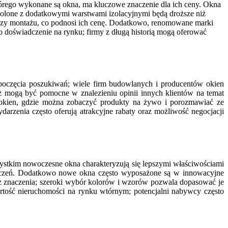
którego wykonane są okna, ma kluczowe znaczenie dla ich ceny. Okna
polone z dodatkowymi warstwami izolacyjnymi będą droższe niż
przy montażu, co podnosi ich cenę. Dodatkowo, renomowane marki
go doświadczenie na rynku; firmy z długą historią mogą oferować
ozpoczęcia poszukiwań; wiele firm budowlanych i producentów okien
eż mogą być pomocne w znalezieniu opinii innych klientów na temat
okien, gdzie można zobaczyć produkty na żywo i porozmawiać ze
rzenia często oferują atrakcyjne rabaty oraz możliwość negocjacji
ystkim nowoczesne okna charakteryzują się lepszymi właściwościami
eszczeń. Dodatkowo nowe okna często wyposażone są w innowacyjne
z znaczenia; szeroki wybór kolorów i wzorów pozwala dopasować je
rtość nieruchomości na rynku wtórnym; potencjalni nabywcy często