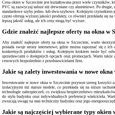
Cena okien w Szczecinie jest kształtowana przez wiele czynników, k
PVC są zazwyczaj tańsze niż drewniane czy aluminiowe. Po drugie, 
standardowe szyby jedno- lub dwu-szybowe. Kolejnym czynnikiem je
często oferują wyższej jakości produkty, co również przekłada się n
lepszą jakość usług, ale ich ceny mogą być wyższe.
Gdzie znaleźć najlepsze oferty na okna w S
Aby znaleźć najlepsze oferty na okna w Szczecinie, warto skorzys
posiada swoje strony internetowe, gdzie można zapoznać się z ich
konkretnych produktów i usług. Kolejnym krokiem może być odw
sprzedawcami o dostępnych opcjach oraz promocjach. Warto także z
cenowych bezpośrednio z przedstawicielami firm.
Jakie są zalety inwestowania w nowe okna 
Inwestowanie w nowe okna w Szczecinie przynosi szereg korzyści z
izolacyjnymi niż starsze modele, co przekłada się na niższe ra
technologie zabezpieczeń, co zwiększa bezpieczeństwo mieszkańcó
do stylu budynku oraz indywidualnych preferencji właściciela. W
zwracają uwagę na stan techniczny budynku oraz jego energooszczę
Jakie są najczęściej wybierane typy okien 