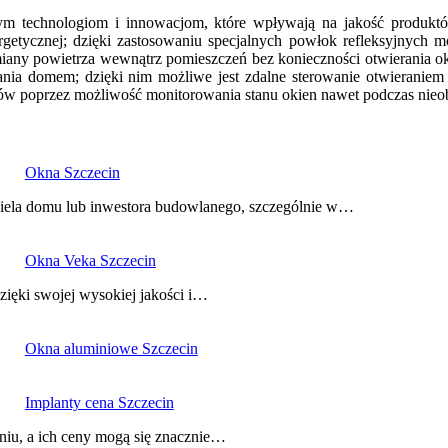
ym technologiom i innowacjom, które wpływają na jakość produktó
etycznej; dzięki zastosowaniu specjalnych powłok refleksyjnych moż
any powietrza wewnątrz pomieszczeń bez konieczności otwierania ok
ania domem; dzięki nim możliwe jest zdalne sterowanie otwieraniem
ców poprzez możliwość monitorowania stanu okien nawet podczas nie
Okna Szczecin
ciela domu lub inwestora budowlanego, szczególnie w…
Okna Veka Szczecin
ięki swojej wysokiej jakości i…
Okna aluminiowe Szczecin
Implanty cena Szczecin
niu, a ich ceny mogą się znacznie…