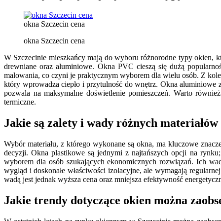
okna Szczecin cena
okna Szczecin cena
W Szczecinie mieszkańcy mają do wyboru różnorodne typy okien, któ
drewniane oraz aluminiowe. Okna PVC cieszą się dużą popularnoś
malowania, co czyni je praktycznym wyborem dla wielu osób. Z kolei
który wprowadza ciepło i przytulność do wnętrz. Okna aluminiowe 
pozwala na maksymalne doświetlenie pomieszczeń. Warto również 
termiczne.
Jakie są zalety i wady różnych materiałów
Wybór materiału, z którego wykonane są okna, ma kluczowe znaczen
decyzji. Okna plastikowe są jednymi z najtańszych opcji na rynku
wyborem dla osób szukających ekonomicznych rozwiązań. Ich wad
wygląd i doskonałe właściwości izolacyjne, ale wymagają regularne
wadą jest jednak wyższa cena oraz mniejsza efektywność energety
Jakie trendy dotyczące okien można zaob