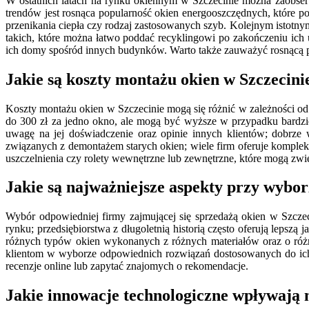
W ostatnich latach na rynku okiennym w Szczecinie można zaobse
trendów jest rosnąca popularność okien energooszczędnych, które p
przenikania ciepła czy rodzaj zastosowanych szyb. Kolejnym istotny
takich, które można łatwo poddać recyklingowi po zakończeniu ich 
ich domy spośród innych budynków. Warto także zauważyć rosnącą p
Jakie są koszty montażu okien w Szczecini
Koszty montażu okien w Szczecinie mogą się różnić w zależności od
do 300 zł za jedno okno, ale mogą być wyższe w przypadku bardzi
uwagę na jej doświadczenie oraz opinie innych klientów; dobrze
związanych z demontażem starych okien; wiele firm oferuje komple
uszczelnienia czy rolety wewnętrzne lub zewnętrzne, które mogą zw
Jakie są najważniejsze aspekty przy wybor
Wybór odpowiedniej firmy zajmującej się sprzedażą okien w Szcze
rynku; przedsiębiorstwa z długoletnią historią często oferują leps
różnych typów okien wykonanych z różnych materiałów oraz o różn
klientom w wyborze odpowiednich rozwiązań dostosowanych do ich
recenzje online lub zapytać znajomych o rekomendacje.
Jakie innowacje technologiczne wpływają 