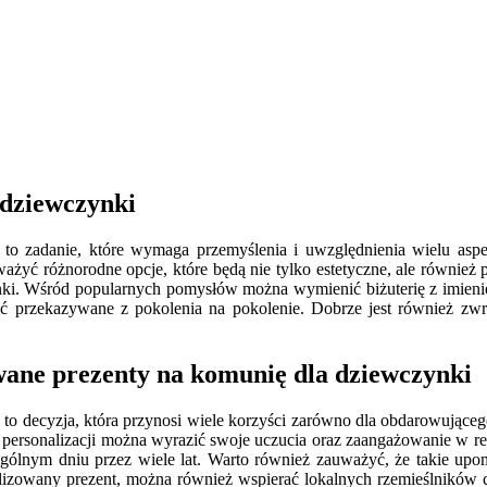
 dziewczynki
to zadanie, które wymaga przemyślenia i uwzględnienia wielu as
żyć różnorodne opcje, które będą nie tylko estetyczne, ale również pr
. Wśród popularnych pomysłów można wymienić biżuterię z imieniem
ć przekazywane z pokolenia na pokolenie. Dobrze jest również zw
wane prezenty na komunię dla dziewczynki
to decyzja, która przynosi wiele korzyści zarówno dla obdarowująceg
 personalizacji można wyrazić swoje uczucia oraz zaangażowanie w re
gólnym dniu przez wiele lat. Warto również zauważyć, że takie upom
sonalizowany prezent, można również wspierać lokalnych rzemieślnikó