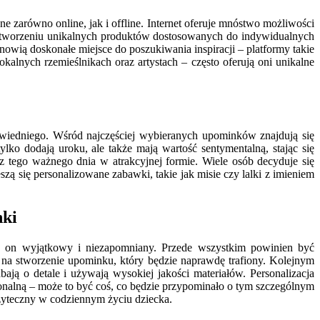
e zarówno online, jak i offline. Internet oferuje mnóstwo możliwości
w tworzeniu unikalnych produktów dostosowanych do indywidualnych
nowią doskonałe miejsce do poszukiwania inspiracji – platformy takie
kalnych rzemieślnikach oraz artystach – często oferują oni unikalne
wiedniego. Wśród najczęściej wybieranych upominków znajdują się
tylko dodają uroku, ale także mają wartość sentymentalną, stając się
tego ważnego dnia w atrakcyjnej formie. Wiele osób decyduje się
szą się personalizowane zabawki, takie jak misie czy lalki z imieniem
nki
się on wyjątkowy i niezapomniany. Przede wszystkim powinien być
 na stworzenie upominku, który będzie naprawdę trafiony. Kolejnym
ją o detale i używają wysokiej jakości materiałów. Personalizacja
jonalną – może to być coś, co będzie przypominało o tym szczególnym
użyteczny w codziennym życiu dziecka.