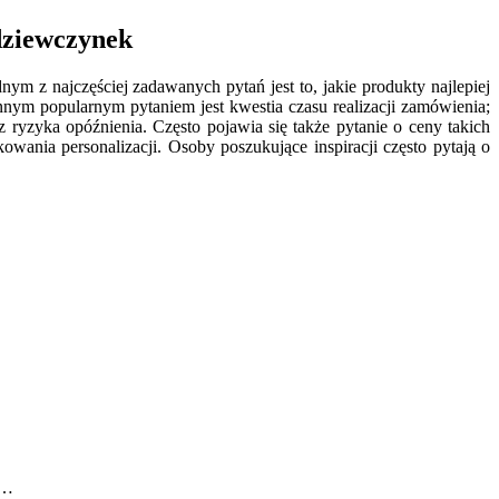
dziewczynek
m z najczęściej zadawanych pytań jest to, jakie produkty najlepiej
 Innym popularnym pytaniem jest kwestia czasu realizacji zamówienia;
 ryzyka opóźnienia. Często pojawia się także pytanie o ceny takich
wania personalizacji. Osoby poszukujące inspiracji często pytają o
.…