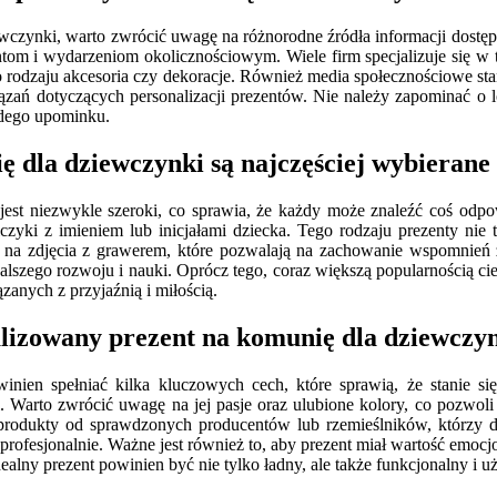
wczynki, warto zwrócić uwagę na różnorodne źródła informacji dostępn
ntom i wydarzeniom okolicznościowym. Wiele firm specjalizuje się 
o rodzaju akcesoria czy dekoracje. Również media społecznościowe sta
zań dotyczących personalizacji prezentów. Nie należy zapominać o lo
żdego upominku.
ę dla dziewczynki są najczęściej wybierane
est niezwykle szeroki, co sprawia, że każdy może znaleźć coś odpo
olczyki z imieniem lub inicjałami dziecka. Tego rodzaju prezenty nie 
na zdjęcia z grawerem, które pozwalają na zachowanie wspomnień z 
dalszego rozwoju i nauki. Oprócz tego, coraz większą popularnością cie
zanych z przyjaźnią i miłością.
alizowany prezent na komunię dla dziewczy
inien spełniać kilka kluczowych cech, które sprawią, że stanie 
Warto zwrócić uwagę na jej pasje oraz ulubione kolory, co pozwoli
produkty od sprawdzonych producentów lub rzemieślników, którzy dba
 profesjonalnie. Ważne jest również to, aby prezent miał wartość emoc
ealny prezent powinien być nie tylko ładny, ale także funkcjonalny i 