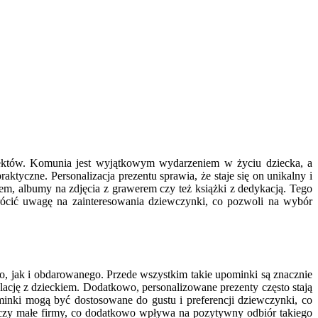
pektów. Komunia jest wyjątkowym wydarzeniem w życiu dziecka, a
aktyczne. Personalizacja prezentu sprawia, że staje się on unikalny i
, albumy na zdjęcia z grawerem czy też książki z dedykacją. Tego
rócić uwagę na zainteresowania dziewczynki, co pozwoli na wybór
o, jak i obdarowanego. Przede wszystkim takie upominki są znacznie
lację z dzieckiem. Dodatkowo, personalizowane prezenty często stają
inki mogą być dostosowane do gustu i preferencji dziewczynki, co
w czy małe firmy, co dodatkowo wpływa na pozytywny odbiór takiego