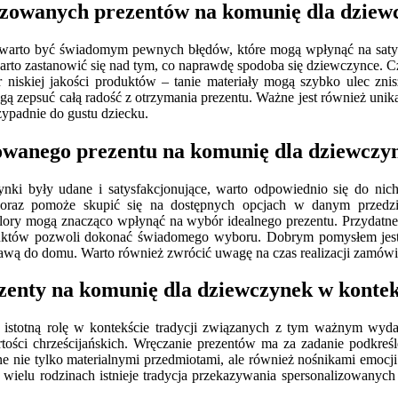
lizowanych prezentów na komunię dla dziew
, warto być świadomym pewnych błędów, które mogą wpłynąć na saty
warto zastanowić się nad tym, co naprawdę spodoba się dziewczynce. Czę
niskiej jakości produktów – tanie materiały mogą szybko ulec znis
 zepsuć całą radość z otrzymania prezentu. Ważne jest również unik
rzypadnie do gustu dziecku.
owanego prezentu na komunię dla dziewczy
i były udane i satysfakcjonujące, warto odpowiednio się do nich 
raz pomoże skupić się na dostępnych opcjach w danym przedzia
lory mogą znacząco wpłynąć na wybór idealnego prezentu. Przydatne
oduktów pozwoli dokonać świadomego wyboru. Dobrym pomysłem jest 
wą do domu. Warto również zwrócić uwagę na czas realizacji zamówie
zenty na komunię dla dziewczynek w kontekś
 istotną rolę w kontekście tradycji związanych z tym ważnym wyda
tości chrześcijańskich. Wręczanie prezentów ma za zadanie podkreśle
one nie tylko materialnymi przedmiotami, ale również nośnikami emo
wielu rodzinach istnieje tradycja przekazywania spersonalizowanych 