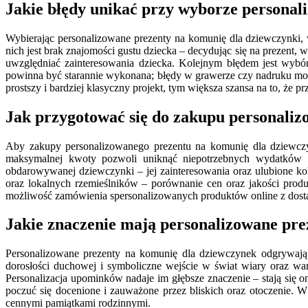
Jakie błędy unikać przy wyborze persona
Wybierając personalizowane prezenty na komunię dla dziewczynki
nich jest brak znajomości gustu dziecka – decydując się na prezent, 
uwzględniać zainteresowania dziecka. Kolejnym błędem jest wybór 
powinna być starannie wykonana; błędy w grawerze czy nadruku mogą
prostszy i bardziej klasyczny projekt, tym większa szansa na to, że p
Jak przygotować się do zakupu personaliz
Aby zakupy personalizowanego prezentu na komunię dla dziewczynk
maksymalnej kwoty pozwoli uniknąć niepotrzebnych wydatków o
obdarowywanej dziewczynki – jej zainteresowania oraz ulubione ko
oraz lokalnych rzemieślników – porównanie cen oraz jakości pr
możliwość zamówienia spersonalizowanych produktów online z dosta
Jakie znaczenie mają personalizowane pre
Personalizowane prezenty na komunię dla dziewczynek odgrywają
dorosłości duchowej i symboliczne wejście w świat wiary oraz war
Personalizacja upominków nadaje im głębsze znaczenie – stają się 
poczuć się docenione i zauważone przez bliskich oraz otoczenie. W 
cennymi pamiątkami rodzinnymi.