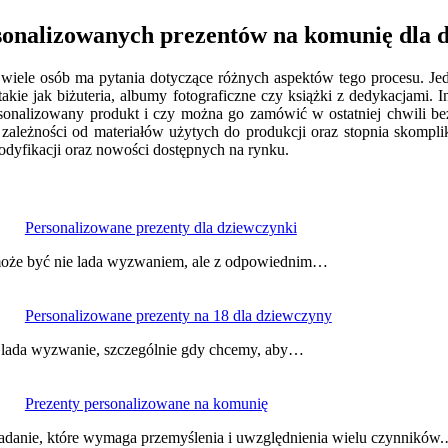
ersonalizowanych prezentów na komunię dla 
iele osób ma pytania dotyczące różnych aspektów tego procesu. Jedny
takie jak biżuteria, albumy fotograficzne czy książki z dedykacjami.
rsonalizowany produkt i czy można go zamówić w ostatniej chwili bez
leżności od materiałów użytych do produkcji oraz stopnia skompliko
odyfikacji oraz nowości dostępnych na rynku.
Personalizowane prezenty dla dziewczynki
może być nie lada wyzwaniem, ale z odpowiednim…
Personalizowane prezenty na 18 dla dziewczyny
e lada wyzwanie, szczególnie gdy chcemy, aby…
Prezenty personalizowane na komunię
danie, które wymaga przemyślenia i uwzględnienia wielu czynników