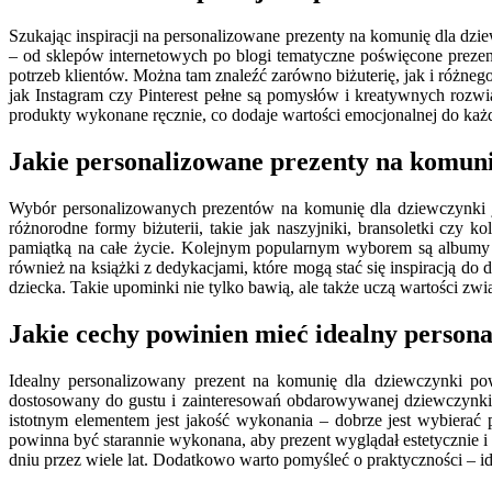
Szukając inspiracji na personalizowane prezenty na komunię dla dzie
– od sklepów internetowych po blogi tematyczne poświęcone preze
potrzeb klientów. Można tam znaleźć zarówno biżuterię, jak i różneg
jak Instagram czy Pinterest pełne są pomysłów i kreatywnych rozwią
produkty wykonane ręcznie, co dodaje wartości emocjonalnej do ka
Jakie personalizowane prezenty na komuni
Wybór personalizowanych prezentów na komunię dla dziewczynki j
różnorodne formy biżuterii, takie jak naszyjniki, bransoletki czy k
pamiątką na całe życie. Kolejnym popularnym wyborem są albumy 
również na książki z dedykacjami, które mogą stać się inspiracją do 
dziecka. Takie upominki nie tylko bawią, ale także uczą wartości zwią
Jakie cechy powinien mieć idealny person
Idealny personalizowany prezent na komunię dla dziewczynki pow
dostosowany do gustu i zainteresowań obdarowywanej dziewczynki. 
istotnym elementem jest jakość wykonania – dobrze jest wybierać 
powinna być starannie wykonana, aby prezent wyglądał estetycznie i
dniu przez wiele lat. Dodatkowo warto pomyśleć o praktyczności – id