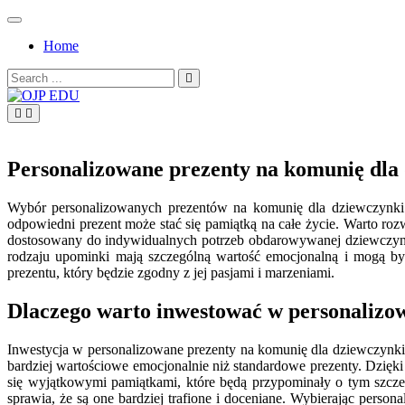
Skip
to
Home
content
Search
for:
OJP EDU
Personalizowane prezenty na komunię dla
Wybór personalizowanych prezentów na komunię dla dziewczynki 
odpowiedni prezent może stać się pamiątką na całe życie. Warto rozwa
dostosowany do indywidualnych potrzeb obdarowywanej dziewczynki
rodzaju upominki mają szczególną wartość emocjonalną i mogą by
prezentu, który będzie zgodny z jej pasjami i marzeniami.
Dlaczego warto inwestować w personalizo
Inwestycja w personalizowane prezenty na komunię dla dziewczynki 
bardziej wartościowe emocjonalnie niż standardowe prezenty. Dzięki
się wyjątkowymi pamiątkami, które będą przypominały o tym szcze
sprawia, że są one bardziej trafione i doceniane. Wybierając per