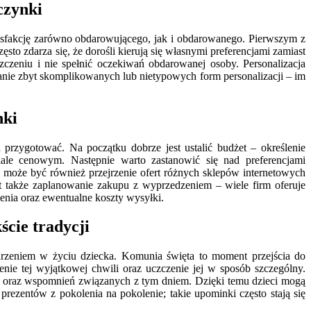
czynki
sfakcję zarówno obdarowującego, jak i obdarowanego. Pierwszym z
sto zdarza się, że dorośli kierują się własnymi preferencjami zamiast
zczeniu i nie spełnić oczekiwań obdarowanej osoby. Personalizacja
anie zbyt skomplikowanych lub nietypowych form personalizacji – im
nki
przygotować. Na początku dobrze jest ustalić budżet – określenie
le cenowym. Następnie warto zastanowić się nad preferencjami
 może być również przejrzenie ofert różnych sklepów internetowych
także zaplanowanie zakupu z wyprzedzeniem – wiele firm oferuje
nia oraz ewentualne koszty wysyłki.
cie tradycji
rzeniem w życiu dziecka. Komunia święta to moment przejścia do
nie tej wyjątkowej chwili oraz uczczenie jej w sposób szczególny.
cji oraz wspomnień związanych z tym dniem. Dzięki temu dzieci mogą
prezentów z pokolenia na pokolenie; takie upominki często stają się