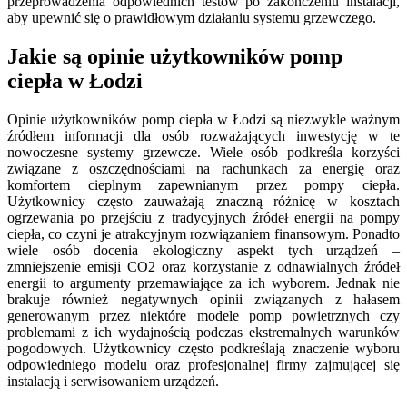
przeprowadzenia odpowiednich testów po zakończeniu instalacji,
aby upewnić się o prawidłowym działaniu systemu grzewczego.
Jakie są opinie użytkowników pomp
ciepła w Łodzi
Opinie użytkowników pomp ciepła w Łodzi są niezwykle ważnym
źródłem informacji dla osób rozważających inwestycję w te
nowoczesne systemy grzewcze. Wiele osób podkreśla korzyści
związane z oszczędnościami na rachunkach za energię oraz
komfortem cieplnym zapewnianym przez pompy ciepła.
Użytkownicy często zauważają znaczną różnicę w kosztach
ogrzewania po przejściu z tradycyjnych źródeł energii na pompy
ciepła, co czyni je atrakcyjnym rozwiązaniem finansowym. Ponadto
wiele osób docenia ekologiczny aspekt tych urządzeń –
zmniejszenie emisji CO2 oraz korzystanie z odnawialnych źródeł
energii to argumenty przemawiające za ich wyborem. Jednak nie
brakuje również negatywnych opinii związanych z hałasem
generowanym przez niektóre modele pomp powietrznych czy
problemami z ich wydajnością podczas ekstremalnych warunków
pogodowych. Użytkownicy często podkreślają znaczenie wyboru
odpowiedniego modelu oraz profesjonalnej firmy zajmującej się
instalacją i serwisowaniem urządzeń.