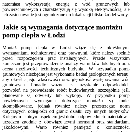
natomiast wykorzystują energię z wód gruntowych lub
powierzchniowych i charakteryzują się wysoką efektywnością, ale
ich zastosowanie jest ograniczone do lokalizacji blisko źródeł wody.
Jakie są wymagania dotyczące montażu
pomp ciepła w Łodzi
Montaż pomp ciepła w Łodzi wiąże się z określonymi
wymaganiami technicznymi oraz prawnymi, które należy spełnić
przed rozpoczęciem prac instalacyjnych. Przede wszystkim
konieczne jest przeprowadzenie analizy warunków lokalnych oraz
ocena możliwości technicznych budynku. W przypadku pomp
gruntowych niezbędne jest wykonanie badań geologicznych terenu,
aby określić jego właściwości oraz głębokość występowania wód
gruntowych. Ponadto ważne jest uzyskanie odpowiednich
pozwoleń na prowadzenie robót budowlanych, szczególnie jeśli
planowane są odwierty lub wykopy. W przypadku pomp
powietrznych wymagania dotyczące montażu są mniej
skomplikowane, jednak również należy przestrzegać norm
dotyczących odległości od granic działki czy innych budynków.
Kolejnym istotnym aspektem jest dobór odpowiednich materiałów i
urządzeń zgodnie z obowiązującymi normami oraz standardami
jakościowymi. Warto również pamiętać o konieczności