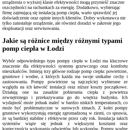
urządzenia o wyższej klasie efektywności mogą przynieść znaczne
oszczędności na rachunkach za energię. Dodatkowo, wybierając
firmę zajmującą się instalacją pomp ciepła, warto sprawdzić jej
doświadczenie oraz opinie innych klientów. Dobry wykonawca nie
tylko zainstaluje urządzenie, ale również doradzi w zakresie jego
eksploatacji oraz serwisowania.
Jakie są różnice między różnymi typami
pomp ciepła w Łodzi
Wybór odpowiedniego typu pompy ciepła w Łodzi ma kluczowe
znaczenie dla efektywności systemu grzewczego oraz komfortu
mieszkańców. Istnieją trzy główne rodzaje pomp ciepła: powietrzne,
gruntowe i wodne, z których każda ma swoje unikalne cechy i
zastosowania. Pompy powietrzne są najczęściej wybierane ze
względu na ich łatwość instalacji oraz niższe koszty początkowe.
Działają one na zasadzie pobierania ciepła z powietrza
zewnętrznego i przekazywania go do wnętrza budynku. Ich
wydajność może jednak maleć w bardzo niskich temperaturach, co
może być problematyczne w surowych zimach. Z kolei pompy
gruntowe wykorzystują energię zgromadzoną w ziemi, co sprawia,
że są bardziej stabilne i efektywne przez cały rok. Instalacja takich
systemów wiąże się jednak z większymi kosztami oraz
koniecznością wykonania odwiertów lub wykopów. Pompy wodne