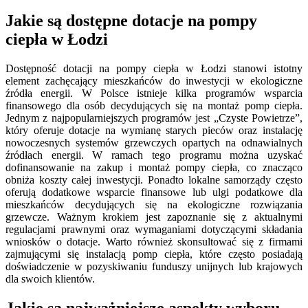
Jakie są dostępne dotacje na pompy
ciepła w Łodzi
Dostępność dotacji na pompy ciepła w Łodzi stanowi istotny
element zachęcający mieszkańców do inwestycji w ekologiczne
źródła energii. W Polsce istnieje kilka programów wsparcia
finansowego dla osób decydujących się na montaż pomp ciepła.
Jednym z najpopularniejszych programów jest „Czyste Powietrze”,
który oferuje dotacje na wymianę starych pieców oraz instalację
nowoczesnych systemów grzewczych opartych na odnawialnych
źródłach energii. W ramach tego programu można uzyskać
dofinansowanie na zakup i montaż pompy ciepła, co znacząco
obniża koszty całej inwestycji. Ponadto lokalne samorządy często
oferują dodatkowe wsparcie finansowe lub ulgi podatkowe dla
mieszkańców decydujących się na ekologiczne rozwiązania
grzewcze. Ważnym krokiem jest zapoznanie się z aktualnymi
regulacjami prawnymi oraz wymaganiami dotyczącymi składania
wniosków o dotacje. Warto również skonsultować się z firmami
zajmującymi się instalacją pomp ciepła, które często posiadają
doświadczenie w pozyskiwaniu funduszy unijnych lub krajowych
dla swoich klientów.