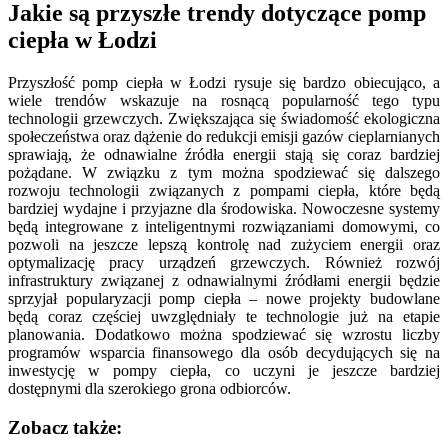
Jakie są przyszłe trendy dotyczące pomp
ciepła w Łodzi
Przyszłość pomp ciepła w Łodzi rysuje się bardzo obiecująco, a
wiele trendów wskazuje na rosnącą popularność tego typu
technologii grzewczych. Zwiększająca się świadomość ekologiczna
społeczeństwa oraz dążenie do redukcji emisji gazów cieplarnianych
sprawiają, że odnawialne źródła energii stają się coraz bardziej
pożądane. W związku z tym można spodziewać się dalszego
rozwoju technologii związanych z pompami ciepła, które będą
bardziej wydajne i przyjazne dla środowiska. Nowoczesne systemy
będą integrowane z inteligentnymi rozwiązaniami domowymi, co
pozwoli na jeszcze lepszą kontrolę nad zużyciem energii oraz
optymalizację pracy urządzeń grzewczych. Również rozwój
infrastruktury związanej z odnawialnymi źródłami energii będzie
sprzyjał popularyzacji pomp ciepła – nowe projekty budowlane
będą coraz częściej uwzględniały te technologie już na etapie
planowania. Dodatkowo można spodziewać się wzrostu liczby
programów wsparcia finansowego dla osób decydujących się na
inwestycję w pompy ciepła, co uczyni je jeszcze bardziej
dostępnymi dla szerokiego grona odbiorców.
Zobacz także: