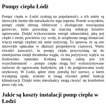
Pompy ciepła Łódź
Pompy ciepła w Łodzi zyskują na popularności, a ich zalety są
niezwykle istotne dla mieszkańców tego regionu. Przede wszystkim,
pompy ciepła oferują efektywne i ekologiczne rozwiązania
grzewcze, które pozwalają na znaczną redukcję kosztów
ogrzewania. Dzięki wykorzystaniu energii odnawialnej, jaką jest
ciepło z ziemi, powietrza czy wody, te urządzenia mogą dostarczać
więcej energii cieplnej niż same zużywają. To sprawia, że są one
niezwykle opłacalne w dłuższej perspektywie czasowej. Warto
również zauważyć, że pompy ciepła przyczyniają się do
zmniejszenia emisji dwutlenku węgla, co ma pozytywny wpływ na
środowisko naturalne. Kolejną istotną zaletą jest ich
wszechstronność – pompy ciepła mogą być wykorzystywane
zarówno do ogrzewania budynków, jak i do podgrzewania wody
użytkowej. W Łodzi, gdzie zimy potrafią być surowe, a latem
występują upały, systemy te mogą również pełnić funkcję
klimatyzacji. Dzięki temu mieszkańcy mogą cieszyć się komfortem
przez cały rok.
Jakie są koszty instalacji pomp ciepła w
Łodzi