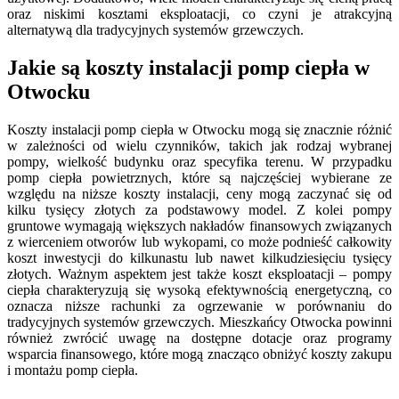
oraz niskimi kosztami eksploatacji, co czyni je atrakcyjną
alternatywą dla tradycyjnych systemów grzewczych.
Jakie są koszty instalacji pomp ciepła w
Otwocku
Koszty instalacji pomp ciepła w Otwocku mogą się znacznie różnić
w zależności od wielu czynników, takich jak rodzaj wybranej
pompy, wielkość budynku oraz specyfika terenu. W przypadku
pomp ciepła powietrznych, które są najczęściej wybierane ze
względu na niższe koszty instalacji, ceny mogą zaczynać się od
kilku tysięcy złotych za podstawowy model. Z kolei pompy
gruntowe wymagają większych nakładów finansowych związanych
z wierceniem otworów lub wykopami, co może podnieść całkowity
koszt inwestycji do kilkunastu lub nawet kilkudziesięciu tysięcy
złotych. Ważnym aspektem jest także koszt eksploatacji – pompy
ciepła charakteryzują się wysoką efektywnością energetyczną, co
oznacza niższe rachunki za ogrzewanie w porównaniu do
tradycyjnych systemów grzewczych. Mieszkańcy Otwocka powinni
również zwrócić uwagę na dostępne dotacje oraz programy
wsparcia finansowego, które mogą znacząco obniżyć koszty zakupu
i montażu pomp ciepła.