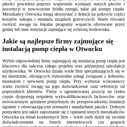
jakości powietrza poprzez wspieranie wymiany starych pieców i
inwestycji w nowoczesne źródła energii, takie jak pompy ciepła.
Mieszkańcy Otwocka mogą skorzystać z dotacji na pokrycie części
kosztów zakupu i montażu urządzeń grzewczych. Warto również
zwrócić uwagę na lokalne programy wsparcia oferowane przez
gminę lub inne instytucje zajmujące się ochroną środowiska.
Jakie są najlepsze firmy zajmujące się
instalacją pomp ciepła w Otwocku
Wybór odpowiedniej firmy zajmującej się instalacją pomp ciepła jest
kluczowy dla sukcesu całego projektu oraz późniejszej satysfakcji
użytkownika. W Otwocku działa wiele firm specjalizujących się w
tej dziedzinie, oferujących różnorodne usługi związane z doborem,
montażem i serwisem pomp ciepła. Przy wyborze wykonawcy
warto zwrócić uwagę na jego doświadczenie oraz referencje od
poprzednich klientów. Firmy o ugruntowanej pozycji na rynku
często dysponują zespołem wykwalifikowanych fachowców oraz
nowoczesnym sprzętem potrzebnym do przeprowadzenia instalacji
zgodnie z obowiązującymi normami i standardami jakości. Dobrym
pomysłem jest także zapoznanie się z opiniami innych mieszkańców
Otwocka na temat konkretnych firm – wiele osób dzieli się swoimi
doświadczeniami na forach internetowych czy grupach