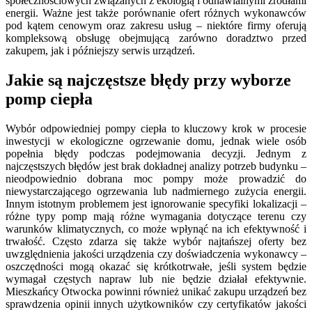
społecznościowych związanych z ekologią i odnawialnymi źródłami
energii. Ważne jest także porównanie ofert różnych wykonawców
pod kątem cenowym oraz zakresu usług – niektóre firmy oferują
kompleksową obsługę obejmującą zarówno doradztwo przed
zakupem, jak i późniejszy serwis urządzeń.
Jakie są najczęstsze błędy przy wyborze
pomp ciepła
Wybór odpowiedniej pompy ciepła to kluczowy krok w procesie
inwestycji w ekologiczne ogrzewanie domu, jednak wiele osób
popełnia błędy podczas podejmowania decyzji. Jednym z
najczęstszych błędów jest brak dokładnej analizy potrzeb budynku –
nieodpowiednio dobrana moc pompy może prowadzić do
niewystarczającego ogrzewania lub nadmiernego zużycia energii.
Innym istotnym problemem jest ignorowanie specyfiki lokalizacji –
różne typy pomp mają różne wymagania dotyczące terenu czy
warunków klimatycznych, co może wpłynąć na ich efektywność i
trwałość. Często zdarza się także wybór najtańszej oferty bez
uwzględnienia jakości urządzenia czy doświadczenia wykonawcy –
oszczędności mogą okazać się krótkotrwałe, jeśli system będzie
wymagał częstych napraw lub nie będzie działał efektywnie.
Mieszkańcy Otwocka powinni również unikać zakupu urządzeń bez
sprawdzenia opinii innych użytkowników czy certyfikatów jakości