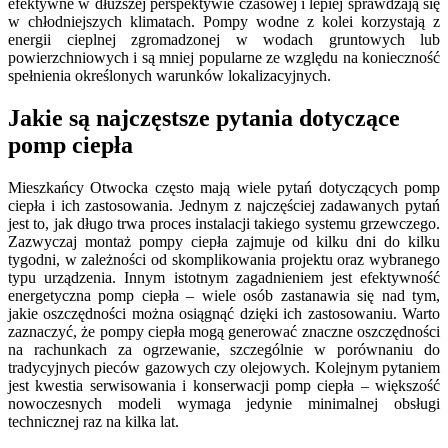
efektywne w dłuższej perspektywie czasowej i lepiej sprawdzają się
w chłodniejszych klimatach. Pompy wodne z kolei korzystają z
energii cieplnej zgromadzonej w wodach gruntowych lub
powierzchniowych i są mniej popularne ze względu na konieczność
spełnienia określonych warunków lokalizacyjnych.
Jakie są najczęstsze pytania dotyczące
pomp ciepła
Mieszkańcy Otwocka często mają wiele pytań dotyczących pomp
ciepła i ich zastosowania. Jednym z najczęściej zadawanych pytań
jest to, jak długo trwa proces instalacji takiego systemu grzewczego.
Zazwyczaj montaż pompy ciepła zajmuje od kilku dni do kilku
tygodni, w zależności od skomplikowania projektu oraz wybranego
typu urządzenia. Innym istotnym zagadnieniem jest efektywność
energetyczna pomp ciepła – wiele osób zastanawia się nad tym,
jakie oszczędności można osiągnąć dzięki ich zastosowaniu. Warto
zaznaczyć, że pompy ciepła mogą generować znaczne oszczędności
na rachunkach za ogrzewanie, szczególnie w porównaniu do
tradycyjnych pieców gazowych czy olejowych. Kolejnym pytaniem
jest kwestia serwisowania i konserwacji pomp ciepła – większość
nowoczesnych modeli wymaga jedynie minimalnej obsługi
technicznej raz na kilka lat.