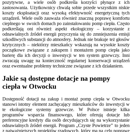
pozytywne, a wiele osób podkreśla korzyści płynące z ich
zastosowania. Użytkownicy chwalą sobie przede wszystkim niskie
koszty eksploatacji oraz wysoką efektywność energetyczną tych
urządzeń. Wiele osób zauważa również znaczną poprawę komfortu
cieplnego w swoich domach po zainstalowaniu pomp ciepła. Często
podkreślają oni również aspekt ekologiczny – korzystanie z
odnawialnych źródeł energii przyczynia się do zmniejszenia emisji
szkodliwych substancji do atmosfery. Jednak nie brakuje też głosów
krytycznych – niektórzy mieszkańcy wskazują na wysokie koszty
początkowe związane z zakupem i montażem pomp ciepła jako
barierę dla ich decyzji o inwestycji w ten system grzewczy. Inni
zwracają uwagę na konieczność regularnej konserwacji urządzeń
oraz ewentualne problemy techniczne związane z ich działaniem.
Jakie są dostępne dotacje na pompy
ciepła w Otwocku
Dostępność dotacji na zakup i montaż pomp ciepła w Otwocku
stanowi istotny element zachęcający mieszkańców do inwestycji w
te ekologiczne systemy grzewcze. W Polsce istnieje kilka
programów wsparcia finansowego, które oferują dotacje lub
preferencyjne kredyty dla osób decydujących się na wykorzystanie
odnawialnych źródeł energii. Program „Czyste Powietrze” to jeden
z najważniejszych projektów rządowych, który ma na celu poprawę