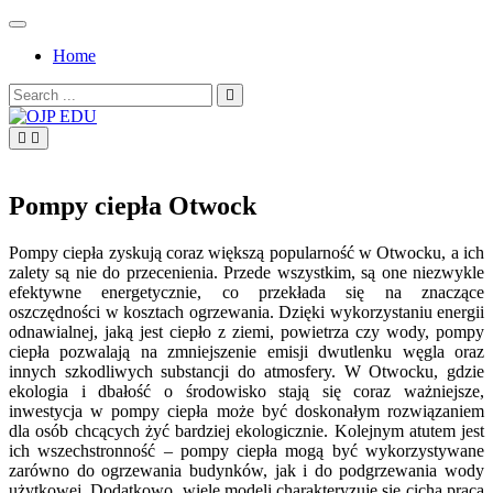
Skip
to
Home
content
Search
for:
OJP EDU
Pompy ciepła Otwock
Pompy ciepła zyskują coraz większą popularność w Otwocku, a ich
zalety są nie do przecenienia. Przede wszystkim, są one niezwykle
efektywne energetycznie, co przekłada się na znaczące
oszczędności w kosztach ogrzewania. Dzięki wykorzystaniu energii
odnawialnej, jaką jest ciepło z ziemi, powietrza czy wody, pompy
ciepła pozwalają na zmniejszenie emisji dwutlenku węgla oraz
innych szkodliwych substancji do atmosfery. W Otwocku, gdzie
ekologia i dbałość o środowisko stają się coraz ważniejsze,
inwestycja w pompy ciepła może być doskonałym rozwiązaniem
dla osób chcących żyć bardziej ekologicznie. Kolejnym atutem jest
ich wszechstronność – pompy ciepła mogą być wykorzystywane
zarówno do ogrzewania budynków, jak i do podgrzewania wody
użytkowej. Dodatkowo, wiele modeli charakteryzuje się cichą pracą