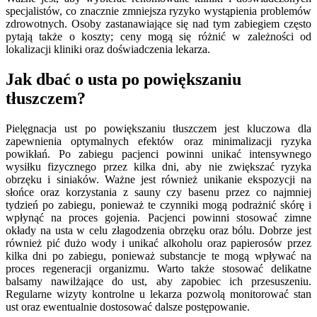
specjalistów, co znacznie zmniejsza ryzyko wystąpienia problemów
zdrowotnych. Osoby zastanawiające się nad tym zabiegiem często
pytają także o koszty; ceny mogą się różnić w zależności od
lokalizacji kliniki oraz doświadczenia lekarza.
Jak dbać o usta po powiększaniu
tłuszczem?
Pielęgnacja ust po powiększaniu tłuszczem jest kluczowa dla
zapewnienia optymalnych efektów oraz minimalizacji ryzyka
powikłań. Po zabiegu pacjenci powinni unikać intensywnego
wysiłku fizycznego przez kilka dni, aby nie zwiększać ryzyka
obrzęku i siniaków. Ważne jest również unikanie ekspozycji na
słońce oraz korzystania z sauny czy basenu przez co najmniej
tydzień po zabiegu, ponieważ te czynniki mogą podrażnić skórę i
wpłynąć na proces gojenia. Pacjenci powinni stosować zimne
okłady na usta w celu złagodzenia obrzęku oraz bólu. Dobrze jest
również pić dużo wody i unikać alkoholu oraz papierosów przez
kilka dni po zabiegu, ponieważ substancje te mogą wpływać na
proces regeneracji organizmu. Warto także stosować delikatne
balsamy nawilżające do ust, aby zapobiec ich przesuszeniu.
Regularne wizyty kontrolne u lekarza pozwolą monitorować stan
ust oraz ewentualnie dostosować dalsze postępowanie.