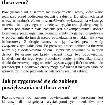
tłuszczem?
Powiększanie ust tłuszczem ma swoje zalety i wady, które warto
rozważyć przed podjęciem decyzji o zabiegu. Do głównych zalet
należy naturalność efektu oraz możliwość wykorzystania własnego
materiału biologicznego, co zmniejsza ryzyko reakcji alergicznych.
Tłuszcz pobierany z ciała pacjenta jest biokompatybilny i dobrze
tolerowany przez organizm. Ponadto efekty mogą być długotrwałe
w porównaniu do innych metod powiększania ust, takich jak kwas
hialuronowy. Z drugiej strony istnieją również pewne wady
związane z tym zabiegiem. Po pierwsze proces pobierania tłuszczu
wiąże się z dodatkowym bólem i ryzykiem powikłań w miejscu
dawcy. Po drugie nie każdy pacjent może być odpowiednim
kandydatem do tego typu procedury; osoby z niewielką ilością
tkanki tłuszczowej mogą nie mieć wystarczającej ilości materiału do
przeszczepu. Dodatkowo efekty mogą być różne u różnych osób, co
sprawia, że trudno przewidzieć ostateczny rezultat zabiegu.
Jak przygotować się do zabiegu
powiększania ust tłuszczem?
Przygotowanie do zabiegu powiększania ust tłuszczem jest
kluczowe dla osiągnięcia satysfakcjonujących rezultatów oraz