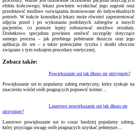
procedury. Ważne jest omówienie oczekiwań pacjenta dotyczących
efektu końcowego; lekarz powinien wysłuchać jego sugestii oraz
przedstawić możliwe rozwiązania dostosowane do indywidualnych
potrzeb. W trakcie konsultacji lekarz może również zaprezentować
zdjęcia przed i po wykonaniu podobnych zabiegów u innych
pacjentów, co pomoże lepiej zobrazować możliwe rezultaty.
Dodatkowo specjalista powinien omówić szczegóły dotyczące
samego procesu – jak przebiega pobieranie tłuszczu oraz jego
aplikacja do ust – a także potencjalne ryzyka i skutki uboczne
związane z tym rodzajem procedury estetycznej.
Zobacz także:
Nawigacja
Powiększanie ust jak długo się utrzymuje?
wpisu
Powiększanie ust to popularny zabieg estetyczny, który zyskuje na
znaczeniu wśród osób pragnących poprawić kontur…
Laserowe powiększanie ust jak długo się
utrzymuje?
Laserowe powiększanie ust to coraz bardziej popularny zabieg,
który przyciąga uwagę osób pragnących uzyskać pełniejsze…