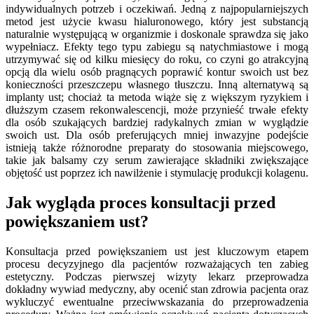
indywidualnych potrzeb i oczekiwań. Jedną z najpopularniejszych
metod jest użycie kwasu hialuronowego, który jest substancją
naturalnie występującą w organizmie i doskonale sprawdza się jako
wypełniacz. Efekty tego typu zabiegu są natychmiastowe i mogą
utrzymywać się od kilku miesięcy do roku, co czyni go atrakcyjną
opcją dla wielu osób pragnących poprawić kontur swoich ust bez
konieczności przeszczepu własnego tłuszczu. Inną alternatywą są
implanty ust; chociaż ta metoda wiąże się z większym ryzykiem i
dłuższym czasem rekonwalescencji, może przynieść trwałe efekty
dla osób szukających bardziej radykalnych zmian w wyglądzie
swoich ust. Dla osób preferujących mniej inwazyjne podejście
istnieją także różnorodne preparaty do stosowania miejscowego,
takie jak balsamy czy serum zawierające składniki zwiększające
objętość ust poprzez ich nawilżenie i stymulację produkcji kolagenu.
Jak wygląda proces konsultacji przed
powiększaniem ust?
Konsultacja przed powiększaniem ust jest kluczowym etapem
procesu decyzyjnego dla pacjentów rozważających ten zabieg
estetyczny. Podczas pierwszej wizyty lekarz przeprowadza
dokładny wywiad medyczny, aby ocenić stan zdrowia pacjenta oraz
wykluczyć ewentualne przeciwwskazania do przeprowadzenia