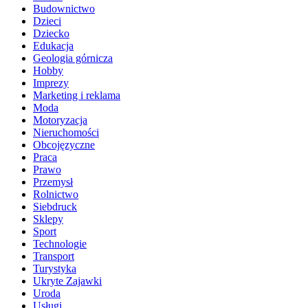
Budownictwo
Dzieci
Dziecko
Edukacja
Geologia górnicza
Hobby
Imprezy
Marketing i reklama
Moda
Motoryzacja
Nieruchomości
Obcojęzyczne
Praca
Prawo
Przemysł
Rolnictwo
Siebdruck
Sklepy
Sport
Technologie
Transport
Turystyka
Ukryte Zajawki
Uroda
Usługi