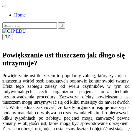
Skip
to
Home
content
Search
for:
OJP EDU
Powiększanie ust tłuszczem jak długo się
utrzymuje?
Powiększanie ust tłuszczem to popularny zabieg, który zyskuje na
znaczeniu wśród osób pragnących poprawić kontur swojej twarzy.
Efekt tego zabiegu zależy od wielu czynników, w tym od
indywidualnych cech organizmu pacjenta oraz techniki
przeprowadzenia procedury. Zazwyczaj efekty powiększania ust
tłuszczem mogą utrzymywać się od kilku miesięcy do nawet dwóch
lat. Warto jednak zaznaczyć, że każdy organizm reaguje inaczej na
podany materiał, co wpływa na czas trwania efektu. Po pierwszych
kilku tygodniach po zabiegu pacjenci mogą zauważyć pewne
zmiany w objętości ust, które mogą być spowodowane obrzękiem.
Z czasem obrzęk ustępuje, a ostateczny kształt i objętość ust stają się