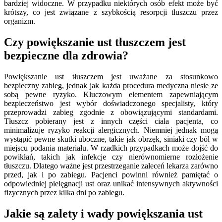
bardziej widoczne. W przypadku niektórych osób efekt może być
krótszy, co jest związane z szybkością resorpcji tłuszczu przez
organizm.
Czy powiększanie ust tłuszczem jest
bezpieczne dla zdrowia?
Powiększanie ust tłuszczem jest uważane za stosunkowo
bezpieczny zabieg, jednak jak każda procedura medyczna niesie ze
sobą pewne ryzyko. Kluczowym elementem zapewniającym
bezpieczeństwo jest wybór doświadczonego specjalisty, który
przeprowadzi zabieg zgodnie z obowiązującymi standardami.
Tłuszcz pobierany jest z innych części ciała pacjenta, co
minimalizuje ryzyko reakcji alergicznych. Niemniej jednak mogą
wystąpić pewne skutki uboczne, takie jak obrzęk, siniaki czy ból w
miejscu podania materiału. W rzadkich przypadkach może dojść do
powikłań, takich jak infekcje czy nierównomierne rozłożenie
tłuszczu. Dlatego ważne jest przestrzeganie zaleceń lekarza zarówno
przed, jak i po zabiegu. Pacjenci powinni również pamiętać o
odpowiedniej pielęgnacji ust oraz unikać intensywnych aktywności
fizycznych przez kilka dni po zabiegu.
Jakie są zalety i wady powiększania ust