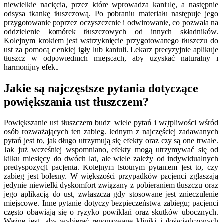
niewielkie nacięcia, przez które wprowadza kaniulę, a następnie
odsysa tkankę tłuszczową. Po pobraniu materiału następuje jego
przygotowanie poprzez oczyszczenie i odwirowanie, co pozwala na
oddzielenie komórek tłuszczowych od innych składników.
Kolejnym krokiem jest wstrzyknięcie przygotowanego tłuszczu do
ust za pomocą cienkiej igły lub kaniuli. Lekarz precyzyjnie aplikuje
tłuszcz w odpowiednich miejscach, aby uzyskać naturalny i
harmonijny efekt.
Jakie są najczęstsze pytania dotyczące
powiększania ust tłuszczem?
Powiększanie ust tłuszczem budzi wiele pytań i wątpliwości wśród
osób rozważających ten zabieg. Jednym z najczęściej zadawanych
pytań jest to, jak długo utrzymują się efekty oraz czy są one trwałe.
Jak już wcześniej wspomniano, efekty mogą utrzymywać się od
kilku miesięcy do dwóch lat, ale wiele zależy od indywidualnych
predyspozycji pacjenta. Kolejnym istotnym pytaniem jest to, czy
zabieg jest bolesny. W większości przypadków pacjenci zgłaszają
jedynie niewielki dyskomfort związany z pobieraniem tłuszczu oraz
jego aplikacją do ust, zwłaszcza gdy stosowane jest znieczulenie
miejscowe. Inne pytanie dotyczy bezpieczeństwa zabiegu; pacjenci
często obawiają się o ryzyko powikłań oraz skutków ubocznych.
Ważne jest, aby wybierać renomowane kliniki i doświadczonych