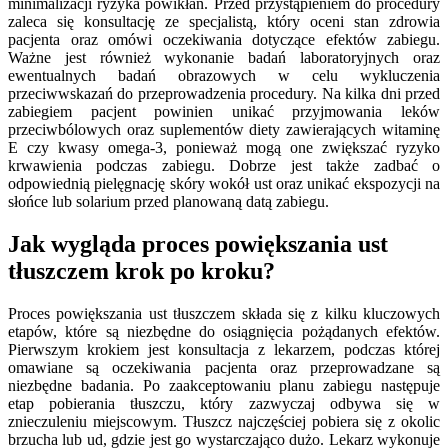
minimalizacji ryzyka powikłań. Przed przystąpieniem do procedury
zaleca się konsultację ze specjalistą, który oceni stan zdrowia
pacjenta oraz omówi oczekiwania dotyczące efektów zabiegu.
Ważne jest również wykonanie badań laboratoryjnych oraz
ewentualnych badań obrazowych w celu wykluczenia
przeciwwskazań do przeprowadzenia procedury. Na kilka dni przed
zabiegiem pacjent powinien unikać przyjmowania leków
przeciwbólowych oraz suplementów diety zawierających witaminę
E czy kwasy omega-3, ponieważ mogą one zwiększać ryzyko
krwawienia podczas zabiegu. Dobrze jest także zadbać o
odpowiednią pielęgnację skóry wokół ust oraz unikać ekspozycji na
słońce lub solarium przed planowaną datą zabiegu.
Jak wygląda proces powiększania ust
tłuszczem krok po kroku?
Proces powiększania ust tłuszczem składa się z kilku kluczowych
etapów, które są niezbędne do osiągnięcia pożądanych efektów.
Pierwszym krokiem jest konsultacja z lekarzem, podczas której
omawiane są oczekiwania pacjenta oraz przeprowadzane są
niezbędne badania. Po zaakceptowaniu planu zabiegu następuje
etap pobierania tłuszczu, który zazwyczaj odbywa się w
znieczuleniu miejscowym. Tłuszcz najczęściej pobiera się z okolic
brzucha lub ud, gdzie jest go wystarczająco dużo. Lekarz wykonuje