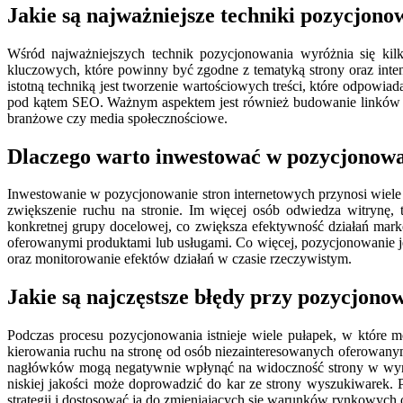
Jakie są najważniejsze techniki pozycjono
Wśród najważniejszych technik pozycjonowania wyróżnia się kil
kluczowych, które powinny być zgodne z tematyką strony oraz inte
istotną techniką jest tworzenie wartościowych treści, które odpowi
pod kątem SEO. Ważnym aspektem jest również budowanie linków zwr
branżowe czy media społecznościowe.
Dlaczego warto inwestować w pozycjonowa
Inwestowanie w pozycjonowanie stron internetowych przynosi wiele k
zwiększenie ruchu na stronie. Im więcej osób odwiedza witrynę,
konkretnej grupy docelowej, co zwiększa efektywność działań ma
oferowanymi produktami lub usługami. Co więcej, pozycjonowanie jes
oraz monitorowanie efektów działań w czasie rzeczywistym.
Jakie są najczęstsze błędy przy pozycjono
Podczas procesu pozycjonowania istnieje wiele pułapek, w które
kierowania ruchu na stronę od osób niezainteresowanych oferowanym
nagłówków mogą negatywnie wpłynąć na widoczność strony w wynika
niskiej jakości może doprowadzić do kar ze strony wyszukiwarek.
strategii i dostosować ją do zmieniających się warunków rynkowyc