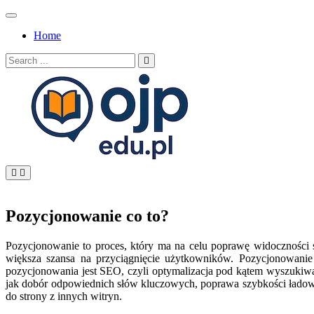
Skip
to
Home
content
Search
for:
OJP EDU
Pozycjonowanie co to?
Pozycjonowanie to proces, który ma na celu poprawę widoczności 
większa szansa na przyciągnięcie użytkowników. Pozycjonowanie o
pozycjonowania jest SEO, czyli optymalizacja pod kątem wyszukiwar
jak dobór odpowiednich słów kluczowych, poprawa szybkości ładowa
do strony z innych witryn.