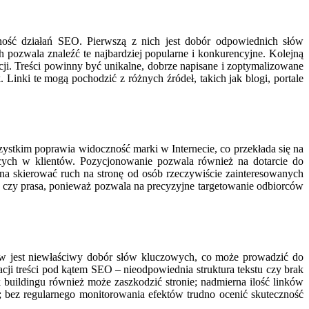
ność działań SEO. Pierwszą z nich jest dobór odpowiednich słów
pozwala znaleźć te najbardziej popularne i konkurencyjne. Kolejną
cji. Treści powinny być unikalne, dobrze napisane i zoptymalizowane
nki te mogą pochodzić z różnych źródeł, takich jak blogi, portale
zystkim poprawia widoczność marki w Internecie, co przekłada się na
ących w klientów. Pozycjonowanie pozwala również na dotarcie do
 skierować ruch na stronę od osób rzeczywiście zainteresowanych
ja czy prasa, ponieważ pozwala na precyzyjne targetowanie odbiorców
ów jest niewłaściwy dobór słów kluczowych, co może prowadzić do
ji treści pod kątem SEO – nieodpowiednia struktura tekstu czy brak
uildingu również może zaszkodzić stronie; nadmierna ilość linków
 bez regularnego monitorowania efektów trudno ocenić skuteczność