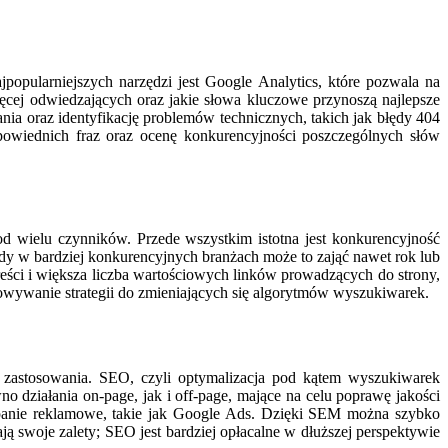
popularniejszych narzędzi jest Google Analytics, które pozwala na
ęcej odwiedzających oraz jakie słowa kluczowe przynoszą najlepsze
ia oraz identyfikację problemów technicznych, takich jak błędy 404
powiednich fraz oraz ocenę konkurencyjności poszczególnych słów
d wielu czynników. Przede wszystkim istotna jest konkurencyjność
y w bardziej konkurencyjnych branżach może to zająć nawet rok lub
 treści i większa liczba wartościowych linków prowadzących do strony,
owywanie strategii do zmieniających się algorytmów wyszukiwarek.
 zastosowania. SEO, czyli optymalizacja pod kątem wyszukiwarek
 działania on-page, jak i off-page, mające na celu poprawę jakości
ampanie reklamowe, takie jak Google Ads. Dzięki SEM można szybko
swoje zalety; SEO jest bardziej opłacalne w dłuższej perspektywie