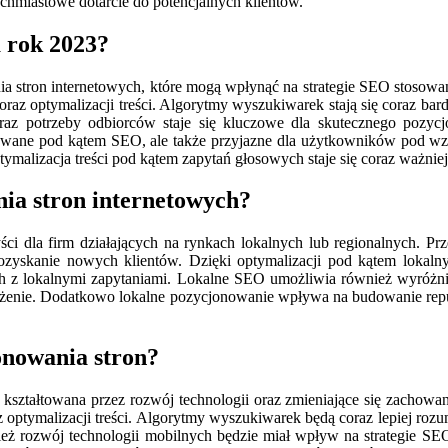
chmiastowe dotarcie do potencjalnych klientów.
a rok 2023?
 stron internetowych, które mogą wpłynąć na strategie SEO stosowan
 oraz optymalizacji treści. Algorytmy wyszukiwarek stają się coraz bar
oraz potrzeby odbiorców staje się kluczowe dla skutecznego pozyc
owane pod kątem SEO, ale także przyjazne dla użytkowników pod wzg
malizacja treści pod kątem zapytań głosowych staje się coraz ważnie
nia stron internetowych?
ści dla firm działających na rynkach lokalnych lub regionalnych. Pr
 pozyskanie nowych klientów. Dzięki optymalizacji pod kątem lokal
 lokalnymi zapytaniami. Lokalne SEO umożliwia również wyróżnienie 
drożenie. Dodatkowo lokalne pozycjonowanie wpływa na budowanie rep
onowania stron?
e kształtowana przez rozwój technologii oraz zmieniające się zach
raz optymalizacji treści. Algorytmy wyszukiwarek będą coraz lepiej roz
nież rozwój technologii mobilnych będzie miał wpływ na strategie SE