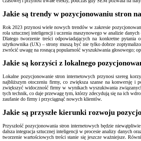
czasowej i przynosi trwałe efekty, podczas gdy SEM pozwala na naty
Jakie są trendy w pozycjonowaniu stron n
Rok 2023 przynosi wiele nowych trendów w zakresie pozycjonowania
rola sztucznej inteligencji i uczenia maszynowego w analizie danych
Dlatego tworzenie treści odpowiadających na konkretne pytania 
użytkownika (UX) – strony muszą być nie tylko dobrze zoptymaliz
zwrócić uwagę na rosnącą popularność wyszukiwania głosowego; opty
Jakie są korzyści z lokalnego pozycjonowa
Lokalne pozycjonowanie stron internetowych przynosi szereg korzy
najbliższym otoczeniu firmy, co zwiększa szanse na konwersję i
zwiększyć widoczność firmy w wynikach wyszukiwania związanych z
tych technik, co daje przewagę tym, którzy zdecydują się na ich w
zaufanie do firmy i przyciągnąć nowych klientów.
Jakie są przyszłe kierunki rozwoju pozycj
Przyszłość pozycjonowania stron internetowych będzie niewątpliwi
dalsza integracja sztucznej inteligencji w procesie analizy danych o
tworzenie wartościowych treści stanie się jeszcze ważniejsze. Rów