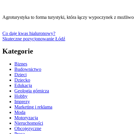
Agroturystyka to forma turystyki, która łączy wypoczynek z możliw
Co daje kwas hialuronowy?
Skuteczne pozycjonowanie Łódź
Kategorie
Biznes
Budownictwo
Dzieci
Dziecko
Edukacja
Geologia górnicza
Hobby
Imprezy
Marketing i reklama
Moda
Motoryzacja
Nieruchomości
Obcojęzyczne
Praca