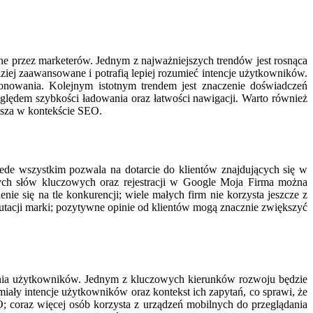
e przez marketerów. Jednym z najważniejszych trendów jest rosnąca
dziej zaawansowane i potrafią lepiej rozumieć intencje użytkowników.
jonowania. Kolejnym istotnym trendem jest znaczenie doświadczeń
lędem szybkości ładowania oraz łatwości nawigacji. Warto również
jsza w kontekście SEO.
zede wszystkim pozwala na dotarcie do klientów znajdujących się w
nych słów kluczowych oraz rejestracji w Google Moja Firma można
się na tle konkurencji; wiele małych firm nie korzysta jeszcze z
utacji marki; pozytywne opinie od klientów mogą znacznie zwiększyć
owania użytkowników. Jednym z kluczowych kierunków rozwoju będzie
umiały intencje użytkowników oraz kontekst ich zapytań, co sprawi, że
O; coraz więcej osób korzysta z urządzeń mobilnych do przeglądania