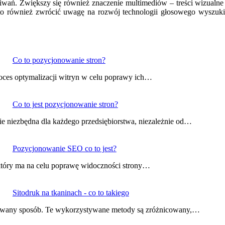
kiwań. Zwiększy się również znaczenie multimediów – treści wizualne
również zwrócić uwagę na rozwój technologii głosowego wyszukiwan
Co to pozycjonowanie stron?
oces optymalizacji witryn w celu poprawy ich…
Co to jest pozycjonowanie stron?
ie niezbędna dla każdego przedsiębiorstwa, niezależnie od…
Pozycjonowanie SEO co to jest?
 który ma na celu poprawę widoczności strony…
Sitodruk na tkaninach - co to takiego
owany sposób. Te wykorzystywane metody są zróżnicowany,…