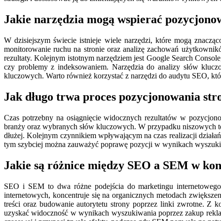
Jakie narzędzia mogą wspierać pozycjono
W dzisiejszym świecie istnieje wiele narzędzi, które mogą znaczą
monitorowanie ruchu na stronie oraz analizę zachowań użytkownikó
rezultaty. Kolejnym istotnym narzędziem jest Google Search Consol
czy problemy z indeksowaniem. Narzędzia do analizy słów kluczo
kluczowych. Warto również korzystać z narzędzi do audytu SEO, kt
Jak długo trwa proces pozycjonowania str
Czas potrzebny na osiągnięcie widocznych rezultatów w pozycjono
branży oraz wybranych słów kluczowych. W przypadku niszowych tem
dłużej. Kolejnym czynnikiem wpływającym na czas realizacji działań S
tym szybciej można zauważyć poprawę pozycji w wynikach wyszukiwan
Jakie są różnice między SEO a SEM w kon
SEO i SEM to dwa różne podejścia do marketingu internetowego,
internetowych, koncentruje się na organicznych metodach zwiększen
treści oraz budowanie autorytetu strony poprzez linki zwrotne. 
uzyskać widoczność w wynikach wyszukiwania poprzez zakup reklam 