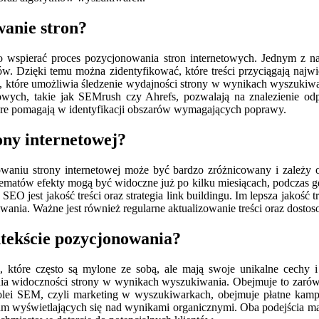
wanie stron?
co wspierać proces pozycjonowania stron internetowych. Jednym z naj
w. Dzięki temu można zidentyfikować, które treści przyciągają najwi
e, które umożliwia śledzenie wydajności strony w wynikach wyszukiwan
wych, takie jak SEMrush czy Ahrefs, pozwalają na znalezienie od
óre pomagają w identyfikacji obszarów wymagających poprawy.
ony internetowej?
waniu strony internetowej może być bardzo zróżnicowany i zależy o
atów efekty mogą być widoczne już po kilku miesiącach, podczas gd
EO jest jakość treści oraz strategia link buildingu. Im lepsza jakość
ia. Ważne jest również regularne aktualizowanie treści oraz dostos
tekście pozycjonowania?
 które często są mylone ze sobą, ale mają swoje unikalne cechy i
ia widoczności strony w wynikach wyszukiwania. Obejmuje to zarówno
Z kolei SEM, czyli marketing w wyszukiwarkach, obejmuje płatne k
wyświetlających się nad wynikami organicznymi. Oba podejścia mają 