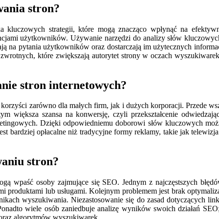
wania stron?
ka kluczowych strategii, które mogą znacząco wpłynąć na efektyw
ncjami użytkowników. Używanie narzędzi do analizy słów kluczowych 
adają na pytania użytkowników oraz dostarczają im użytecznych informa
otnych, które zwiększają autorytet strony w oczach wyszukiwarek. Li
nie stron internetowych?
orzyści zarówno dla małych firm, jak i dużych korporacji. Przede ws
 tym większa szansa na konwersję, czyli przekształcenie odwiedzaj
rketingowych. Dzięki odpowiedniemu doborowi słów kluczowych można
t bardziej opłacalne niż tradycyjne formy reklamy, takie jak telewiz
waniu stron?
 mogą wpaść osoby zajmujące się SEO. Jednym z najczęstszych błęd
i produktami lub usługami. Kolejnym problemem jest brak optymalizac
ch wyszukiwania. Niezastosowanie się do zasad dotyczących link b
 Ponadto wiele osób zaniedbuje analizę wyników swoich działań SEO;
h oraz algorytmów wyszukiwarek.