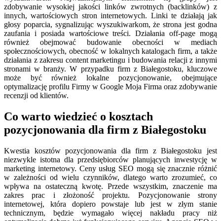
zdobywanie wysokiej jakości linków zwrotnych (backlinków) z
innych, wartościowych stron internetowych. Linki te działają jak
głosy poparcia, sygnalizując wyszukiwarkom, że strona jest godna
zaufania i posiada wartościowe treści. Działania off-page mogą
również obejmować budowanie obecności w mediach
społecznościowych, obecność w lokalnych katalogach firm, a także
działania z zakresu content marketingu i budowania relacji z innymi
stronami w branży. W przypadku firm z Białegostoku, kluczowe
może być również lokalne pozycjonowanie, obejmujące
optymalizację profilu Firmy w Google Moja Firma oraz zdobywanie
recenzji od klientów.
Co warto wiedzieć o kosztach
pozycjonowania dla firm z Białegostoku
Kwestia kosztów pozycjonowania dla firm z Białegostoku jest
niezwykle istotna dla przedsiębiorców planujących inwestycję w
marketing internetowy. Ceny usług SEO mogą się znacznie różnić
w zależności od wielu czynników, dlatego warto zrozumieć, co
wpływa na ostateczną kwotę. Przede wszystkim, znaczenie ma
zakres prac i złożoność projektu. Pozycjonowanie strony
internetowej, która dopiero powstaje lub jest w złym stanie
technicznym, będzie wymagało więcej nakładu pracy niż