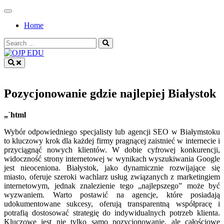
Skip
to
Home
content
Search
for:
OJP EDU
Pozycjonowanie gdzie najlepiej Białystok
„`html
Wybór odpowiedniego specjalisty lub agencji SEO w Białymstoku
to kluczowy krok dla każdej firmy pragnącej zaistnieć w internecie i
przyciągnąć nowych klientów. W dobie cyfrowej konkurencji,
widoczność strony internetowej w wynikach wyszukiwania Google
jest nieoceniona. Białystok, jako dynamicznie rozwijające się
miasto, oferuje szeroki wachlarz usług związanych z marketingiem
internetowym, jednak znalezienie tego „najlepszego” może być
wyzwaniem. Warto postawić na agencje, które posiadają
udokumentowane sukcesy, oferują transparentną współpracę i
potrafią dostosować strategię do indywidualnych potrzeb klienta.
Kluczowe jest nie tylko samo pozycjonowanie, ale całościowe