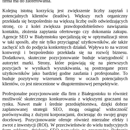
firma ma do zaoferowania.
Kolejną istotną korzyścią jest zwiększenie liczby zapytań i
potencjalnych klientów (leadów). Większy ruch organiczny
przekłada się bezpośrednio na większą liczbę osób odwiedzających
stronę, co z kolei zwiększa prawdopodobieństwo nawiązania
kontaktu, złożenia zapytania ofertowego czy dokonania zakupu.
Agencje SEO w Białymstoku specjalizują się w optymalizacji stron
w taki sposób, aby nie tylko przyciągnąć użytkowników, ale także
zachęcić ich do podjęcia konkretnych działań. Wpływa to na wzrost
konwersji i bezpośrednio przekłada się na rozwój biznesu.
Dodatkowo, skuteczne pozycjonowanie buduje wiarygodność i
autorytet marki. Strony, które pojawiają się na pierwszych
pozycjach w wynikach wyszukiwania, są postrzegane przez
użytkowników jako bardziej godne zaufania i profesjonalne. To
buduje pozytywny wizerunek firmy w oczach potencjalnych
klientów, co jest nieocenione w długoterminowej perspektywie.
Profesjonalne pozycjonowanie dla firm z Białegostoku to również
możliwość skutecznego konkurowania z większymi graczami na
rynku. Nawet małe i średnie przedsiębiorstwa, dzięki dobrze
zaplanowanej strategii SEO, mogą osiągnąć widoczność
porównywalną z dużymi korporacjami, docierając do swojej grupy
docelowej. Pozycjonowanie oferuje również mierzalne efekty i
zwrot z inwestycji (ROI). W przeciwieństwie do wielu tradycyjnych