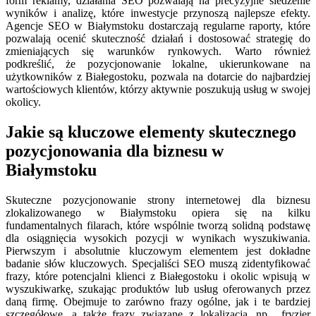
form reklamy, działania SEO pozwalają na precyzyjne śledzenie
wyników i analizę, które inwestycje przynoszą najlepsze efekty.
Agencje SEO w Białymstoku dostarczają regularne raporty, które
pozwalają ocenić skuteczność działań i dostosować strategię do
zmieniających się warunków rynkowych. Warto również
podkreślić, że pozycjonowanie lokalne, ukierunkowane na
użytkowników z Białegostoku, pozwala na dotarcie do najbardziej
wartościowych klientów, którzy aktywnie poszukują usług w swojej
okolicy.
Jakie są kluczowe elementy skutecznego
pozycjonowania dla biznesu w
Białymstoku
Skuteczne pozycjonowanie strony internetowej dla biznesu
zlokalizowanego w Białymstoku opiera się na kilku
fundamentalnych filarach, które wspólnie tworzą solidną podstawę
dla osiągnięcia wysokich pozycji w wynikach wyszukiwania.
Pierwszym i absolutnie kluczowym elementem jest dokładne
badanie słów kluczowych. Specjaliści SEO muszą zidentyfikować
frazy, które potencjalni klienci z Białegostoku i okolic wpisują w
wyszukiwarkę, szukając produktów lub usług oferowanych przez
daną firmę. Obejmuje to zarówno frazy ogólne, jak i te bardziej
szczegółowe, a także frazy związane z lokalizacją, np. „fryzjer