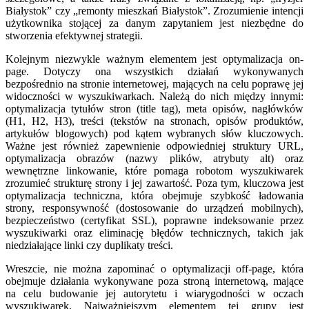
Białystok” czy „remonty mieszkań Białystok”. Zrozumienie intencji
użytkownika stojącej za danym zapytaniem jest niezbędne do
stworzenia efektywnej strategii.
Kolejnym niezwykle ważnym elementem jest optymalizacja on-
page. Dotyczy ona wszystkich działań wykonywanych
bezpośrednio na stronie internetowej, mających na celu poprawę jej
widoczności w wyszukiwarkach. Należą do nich między innymi:
optymalizacja tytułów stron (title tag), meta opisów, nagłówków
(H1, H2, H3), treści (tekstów na stronach, opisów produktów,
artykułów blogowych) pod kątem wybranych słów kluczowych.
Ważne jest również zapewnienie odpowiedniej struktury URL,
optymalizacja obrazów (nazwy plików, atrybuty alt) oraz
wewnętrzne linkowanie, które pomaga robotom wyszukiwarek
zrozumieć strukturę strony i jej zawartość. Poza tym, kluczowa jest
optymalizacja techniczna, która obejmuje szybkość ładowania
strony, responsywność (dostosowanie do urządzeń mobilnych),
bezpieczeństwo (certyfikat SSL), poprawne indeksowanie przez
wyszukiwarki oraz eliminację błędów technicznych, takich jak
niedziałające linki czy duplikaty treści.
Wreszcie, nie można zapominać o optymalizacji off-page, która
obejmuje działania wykonywane poza stroną internetową, mające
na celu budowanie jej autorytetu i wiarygodności w oczach
wyszukiwarek. Najważniejszym elementem tej grupy jest