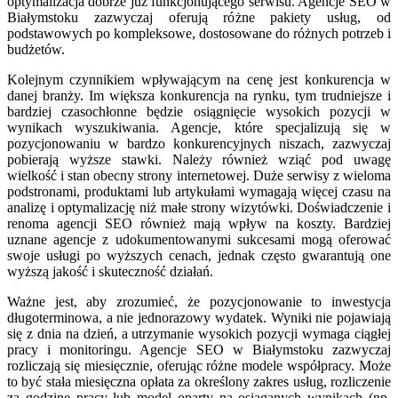
optymalizacja dobrze już funkcjonującego serwisu. Agencje SEO w
Białymstoku zazwyczaj oferują różne pakiety usług, od
podstawowych po kompleksowe, dostosowane do różnych potrzeb i
budżetów.
Kolejnym czynnikiem wpływającym na cenę jest konkurencja w
danej branży. Im większa konkurencja na rynku, tym trudniejsze i
bardziej czasochłonne będzie osiągnięcie wysokich pozycji w
wynikach wyszukiwania. Agencje, które specjalizują się w
pozycjonowaniu w bardzo konkurencyjnych niszach, zazwyczaj
pobierają wyższe stawki. Należy również wziąć pod uwagę
wielkość i stan obecny strony internetowej. Duże serwisy z wieloma
podstronami, produktami lub artykułami wymagają więcej czasu na
analizę i optymalizację niż małe strony wizytówki. Doświadczenie i
renoma agencji SEO również mają wpływ na koszty. Bardziej
uznane agencje z udokumentowanymi sukcesami mogą oferować
swoje usługi po wyższych cenach, jednak często gwarantują one
wyższą jakość i skuteczność działań.
Ważne jest, aby zrozumieć, że pozycjonowanie to inwestycja
długoterminowa, a nie jednorazowy wydatek. Wyniki nie pojawiają
się z dnia na dzień, a utrzymanie wysokich pozycji wymaga ciągłej
pracy i monitoringu. Agencje SEO w Białymstoku zazwyczaj
rozliczają się miesięcznie, oferując różne modele współpracy. Może
to być stała miesięczna opłata za określony zakres usług, rozliczenie
za godzinę pracy lub model oparty na osiąganych wynikach (np.