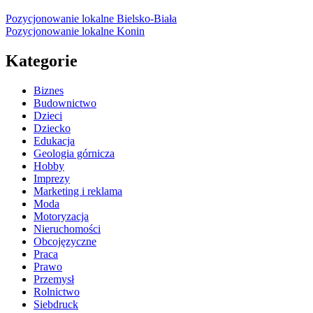
Pozycjonowanie lokalne Bielsko-Biała
Pozycjonowanie lokalne Konin
Kategorie
Biznes
Budownictwo
Dzieci
Dziecko
Edukacja
Geologia górnicza
Hobby
Imprezy
Marketing i reklama
Moda
Motoryzacja
Nieruchomości
Obcojęzyczne
Praca
Prawo
Przemysł
Rolnictwo
Siebdruck