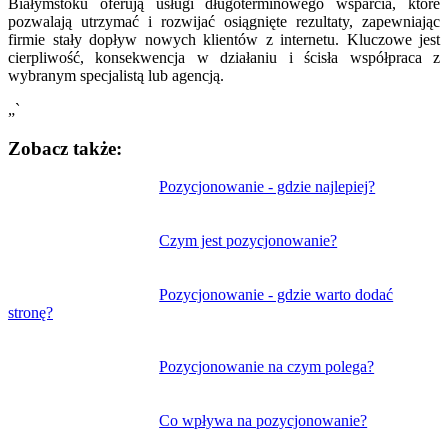
Białymstoku oferują usługi długoterminowego wsparcia, które
pozwalają utrzymać i rozwijać osiągnięte rezultaty, zapewniając
firmie stały dopływ nowych klientów z internetu. Kluczowe jest
cierpliwość, konsekwencja w działaniu i ścisła współpraca z
wybranym specjalistą lub agencją.
„`
Zobacz także:
Nawigacja
Pozycjonowanie - gdzie najlepiej?
wpisu
Czym jest pozycjonowanie?
Pozycjonowanie - gdzie warto dodać
stronę?
Pozycjonowanie na czym polega?
Co wpływa na pozycjonowanie?