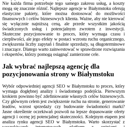
Nie każda firma potrzebuje tego samego zakresu usług, a koszty
mogą się znacznie różnić. Najlepsze agencje w Białymstoku oferują
elastyczne pakiety, które można dostosować do możliwości
finansowych i celów biznesowych klienta. Ważne, aby nie kierować
się wyłącznie najniższą ceną, ale przede wszystkim jakością
świadczonych usług i potencjalnym zwrotem z inwestycji.
Skuteczne pozycjonowanie to proces, który wymaga czasu i
cierpliwości, ale jego efekty w postaci wzrostu ruchu organicznego,
zwiększenia liczby zapytań i finalnie sprzedaży, są długoterminowe
i znaczące. Dlatego warto zainwestować w sprawdzone rozwiązania
i ekspertów, którzy pomogą osiągnąć zamierzone cele.
Jak wybrać najlepszą agencję dla
pozycjonowania strony w Białymstoku
Wybór odpowiedniej agencji SEO w Białymstoku to proces, który
wymaga dogłębnej analizy i świadomego podejścia. Pierwszym
krokiem powinno być zdefiniowanie własnych celów biznesowych.
Czy głównym celem jest zwiększenie ruchu na stronie, generowanie
leadów, wzrost sprzedaży czy budowanie świadomości marki?
Jasne określenie oczekiwań pozwoli na lepsze dopasowanie oferty
agencji i ocenę jej potencjalnej skuteczności. Kolejnym etapem jest
analiza rynku agencji SEO w Białymstoku. Warto skorzystać z
wyszukiwarek internetowych, platform z opiniami i