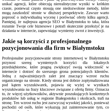
unikać agencji, które obiecują nierealistyczne wyniki w krótkim
czasie, ponieważ często stosują one niedozwolone metody, które
mogą zaszkodzić stronie w dłuższej perspektywie. Zawsze warto
poprosić o indywidualną wycenę i porównać oferty kilku agencji.
Pamiętaj, że najlepsza agencja SEO w Białymstoku to taka, która
rozumie Twoje cele biznesowe i potrafi skutecznie przełożyć je na
działania w internecie, zapewniając wymierny zwrot z inwestycji.
Jakie są korzyści z profesjonalnego
pozycjonowania dla firm w Białymstoku
Profesjonalne pozycjonowanie strony internetowej w Białymstoku
przynosi szereg wymiernych korzyści dla lokalnych
przedsiębiorstw, które pragną zwiększyć swoją widoczność w
internecie i dotrzeć do szerszego grona potencjalnych klientów.
Jedną z najważniejszych zalet jest znaczący wzrost ruchu
organicznego na stronie. Kiedy strona jest dobrze zoptymalizowana
pod kątem wyszukiwarek, pojawia się wyżej w wynikach
wyszukiwania na frazy kluczowe związane z ofertą firmy. Oznacza
to, że więcej użytkowników, aktywnie poszukujących konkretnych
produktów lub usług w regionie Białegostoku i okolicach, trafi na
stronę. Ten wzrost ruchu jest zazwyczaj wysokiej jakości, ponieważ
pochodzi od osób, które wykazują już zainteresowanie tym, co