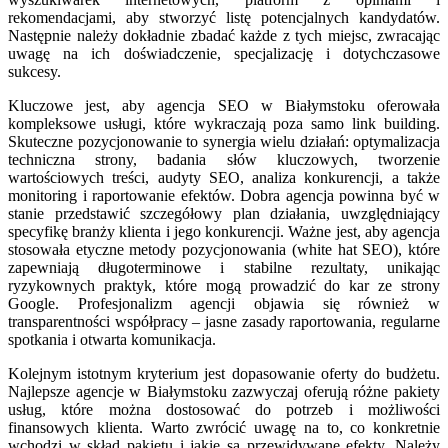
rekomendacjami, aby stworzyć listę potencjalnych kandydatów.
Następnie należy dokładnie zbadać każde z tych miejsc, zwracając
uwagę na ich doświadczenie, specjalizację i dotychczasowe
sukcesy.
Kluczowe jest, aby agencja SEO w Białymstoku oferowała
kompleksowe usługi, które wykraczają poza samo link building.
Skuteczne pozycjonowanie to synergia wielu działań: optymalizacja
techniczna strony, badania słów kluczowych, tworzenie
wartościowych treści, audyty SEO, analiza konkurencji, a także
monitoring i raportowanie efektów. Dobra agencja powinna być w
stanie przedstawić szczegółowy plan działania, uwzględniający
specyfikę branży klienta i jego konkurencji. Ważne jest, aby agencja
stosowała etyczne metody pozycjonowania (white hat SEO), które
zapewniają długoterminowe i stabilne rezultaty, unikając
ryzykownych praktyk, które mogą prowadzić do kar ze strony
Google. Profesjonalizm agencji objawia się również w
transparentności współpracy – jasne zasady raportowania, regularne
spotkania i otwarta komunikacja.
Kolejnym istotnym kryterium jest dopasowanie oferty do budżetu.
Najlepsze agencje w Białymstoku zazwyczaj oferują różne pakiety
usług, które można dostosować do potrzeb i możliwości
finansowych klienta. Warto zwrócić uwagę na to, co konkretnie
wchodzi w skład pakietu i jakie są przewidywane efekty. Należy