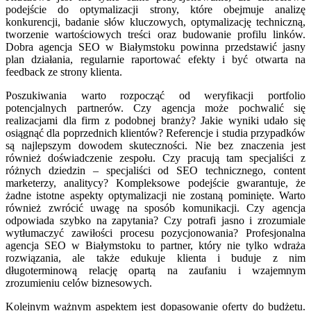
podejście do optymalizacji strony, które obejmuje analizę
konkurencji, badanie słów kluczowych, optymalizację techniczną,
tworzenie wartościowych treści oraz budowanie profilu linków.
Dobra agencja SEO w Białymstoku powinna przedstawić jasny
plan działania, regularnie raportować efekty i być otwarta na
feedback ze strony klienta.
Poszukiwania warto rozpocząć od weryfikacji portfolio
potencjalnych partnerów. Czy agencja może pochwalić się
realizacjami dla firm z podobnej branży? Jakie wyniki udało się
osiągnąć dla poprzednich klientów? Referencje i studia przypadków
są najlepszym dowodem skuteczności. Nie bez znaczenia jest
również doświadczenie zespołu. Czy pracują tam specjaliści z
różnych dziedzin – specjaliści od SEO technicznego, content
marketerzy, analitycy? Kompleksowe podejście gwarantuje, że
żadne istotne aspekty optymalizacji nie zostaną pominięte. Warto
również zwrócić uwagę na sposób komunikacji. Czy agencja
odpowiada szybko na zapytania? Czy potrafi jasno i zrozumiale
wytłumaczyć zawiłości procesu pozycjonowania? Profesjonalna
agencja SEO w Białymstoku to partner, który nie tylko wdraża
rozwiązania, ale także edukuje klienta i buduje z nim
długoterminową relację opartą na zaufaniu i wzajemnym
zrozumieniu celów biznesowych.
Kolejnym ważnym aspektem jest dopasowanie oferty do budżetu.