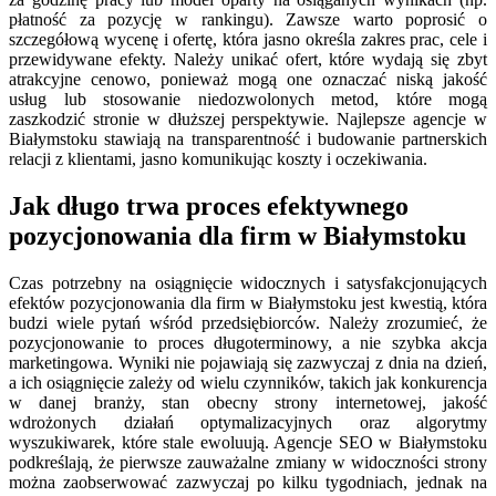
płatność za pozycję w rankingu). Zawsze warto poprosić o
szczegółową wycenę i ofertę, która jasno określa zakres prac, cele i
przewidywane efekty. Należy unikać ofert, które wydają się zbyt
atrakcyjne cenowo, ponieważ mogą one oznaczać niską jakość
usług lub stosowanie niedozwolonych metod, które mogą
zaszkodzić stronie w dłuższej perspektywie. Najlepsze agencje w
Białymstoku stawiają na transparentność i budowanie partnerskich
relacji z klientami, jasno komunikując koszty i oczekiwania.
Jak długo trwa proces efektywnego
pozycjonowania dla firm w Białymstoku
Czas potrzebny na osiągnięcie widocznych i satysfakcjonujących
efektów pozycjonowania dla firm w Białymstoku jest kwestią, która
budzi wiele pytań wśród przedsiębiorców. Należy zrozumieć, że
pozycjonowanie to proces długoterminowy, a nie szybka akcja
marketingowa. Wyniki nie pojawiają się zazwyczaj z dnia na dzień,
a ich osiągnięcie zależy od wielu czynników, takich jak konkurencja
w danej branży, stan obecny strony internetowej, jakość
wdrożonych działań optymalizacyjnych oraz algorytmy
wyszukiwarek, które stale ewoluują. Agencje SEO w Białymstoku
podkreślają, że pierwsze zauważalne zmiany w widoczności strony
można zaobserwować zazwyczaj po kilku tygodniach, jednak na