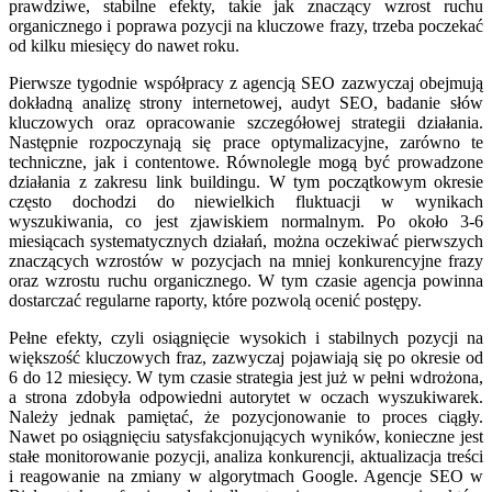
prawdziwe, stabilne efekty, takie jak znaczący wzrost ruchu
organicznego i poprawa pozycji na kluczowe frazy, trzeba poczekać
od kilku miesięcy do nawet roku.
Pierwsze tygodnie współpracy z agencją SEO zazwyczaj obejmują
dokładną analizę strony internetowej, audyt SEO, badanie słów
kluczowych oraz opracowanie szczegółowej strategii działania.
Następnie rozpoczynają się prace optymalizacyjne, zarówno te
techniczne, jak i contentowe. Równolegle mogą być prowadzone
działania z zakresu link buildingu. W tym początkowym okresie
często dochodzi do niewielkich fluktuacji w wynikach
wyszukiwania, co jest zjawiskiem normalnym. Po około 3-6
miesiącach systematycznych działań, można oczekiwać pierwszych
znaczących wzrostów w pozycjach na mniej konkurencyjne frazy
oraz wzrostu ruchu organicznego. W tym czasie agencja powinna
dostarczać regularne raporty, które pozwolą ocenić postępy.
Pełne efekty, czyli osiągnięcie wysokich i stabilnych pozycji na
większość kluczowych fraz, zazwyczaj pojawiają się po okresie od
6 do 12 miesięcy. W tym czasie strategia jest już w pełni wdrożona,
a strona zdobyła odpowiedni autorytet w oczach wyszukiwarek.
Należy jednak pamiętać, że pozycjonowanie to proces ciągły.
Nawet po osiągnięciu satysfakcjonujących wyników, konieczne jest
stałe monitorowanie pozycji, analiza konkurencji, aktualizacja treści
i reagowanie na zmiany w algorytmach Google. Agencje SEO w