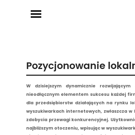
Skip
to
OJP EDU
content
Pozycjonowanie lokal
W dzisiejszym dynamicznie rozwijającym 
nieodłącznym elementem sukcesu każdej firmy,
dla przedsiębiorstw działających na rynku l
wyszukiwarkach internetowych, zwłaszcza w k
zdobycia przewagi konkurencyjnej. Użytkowni
najbliższym otoczeniu, wpisując w wyszukiwark