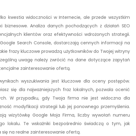
lko kwestia widoczności w Internecie, ale przede wszystkim
iki biznesowe. Analiza danych pochodzących z działań SEO
jalnych klientów oraz efektywności wdrożonych strategii.
 i Google Search Console, dostarczają cennych informacji na
jakie frazy kluczowe prowadzą użytkowników do Twojej witryny
Szczególną uwagę należy zwrócić na dane dotyczące zapytań
tencjalne zainteresowanie ofertą.
 wynikach wyszukiwania jest kluczowe dla oceny postępów.
iasz się dla najważniejszych fraz lokalnych, pozwala ocenić
ych. W przypadku, gdy Twoja firma nie jest widoczna dla
ność modyfikacji strategii lub jej ponownego przemyślenia.
Twoją wizytówkę Google Moja Firma, liczby wywołań numeru
o lokalu. Te wskaźniki bezpośrednio świadczą o tym, jak
się na realne zainteresowanie ofertą.