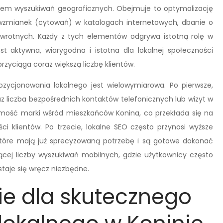
tem wyszukiwań geograficznych. Obejmuje to optymalizację
 wzmianek (cytowań) w katalogach internetowych, dbanie o
 zwrotnych. Każdy z tych elementów odgrywa istotną rolę w
t aktywna, wiarygodna i istotna dla lokalnej społeczności
przyciąga coraz większą liczbę klientów.
zycjonowania lokalnego jest wielowymiarowa. Po pierwsze,
raz liczba bezpośrednich kontaktów telefonicznych lub wizyt w
adomość marki wśród mieszkańców Konina, co przekłada się na
ci klientów. Po trzecie, lokalne SEO często przynosi wyższe
 które mają już sprecyzowaną potrzebę i są gotowe dokonać
nącej liczby wyszukiwań mobilnych, gdzie użytkownicy często
staje się wręcz niezbędne.
ie dla skutecznego