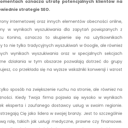
 momentach oznacza utratę potencjalnych klientów na
wiednie strategie SEO.
trony internetowej oraz innych elementów obecności online,
irmy w wynikach wyszukiwania dla zapytań powiązanych z
dku Konina, oznacza to skupienie się na użytkownikach
zy to nie tylko tradycyjnych wyszukiwań w Google, ale również
nych wynikach wyszukiwania oraz w specjalnych sekcjach
ne działania w tym obszarze pozwalają dotrzeć do grupy
jesz, co przekłada się na wyższe wskaźniki konwersji i wzrost
tylko sposób na zwiększenie ruchu na stronie, ale również na
zności. Kiedy Twoja firma pojawia się wysoko w wynikach
nek eksperta i zaufanego dostawcy usług w swoim regionie.
strzegają Cię jako lidera w swojej branży. Jest to szczególnie
ą rolę, takich jak usługi medyczne, prawne czy finansowe.