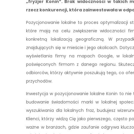
„fryzjer Konin”. Brak widoczności w takich
rzecz konkurencji, która zainwestowała w odpo
Pozycjonowanie lokalne to proces optymalizacji s
które mają na celu zwiększenie widoczności f
konkretną lokalizacją geograficzną. W przypa
znajdujących się w mieście i jego okolicach. Dotyc
wyświetlania firmy na mapach Google, w lokal
poświęconych firmom z danego regionu. Skutecz
odbiorców, którzy aktywnie poszukują tego, co oferu
przychodów.
Inwestycja w pozycjonowanie lokalne Konin to nie 
budowanie świadomości marki w lokalnej społec
wyszukiwania dla lokalnych fraz, budujesz wizeru
Klienci, którzy widzą Cię jako pierwszego, często po
ważne w branżach, gdzie zaufanie odgrywa kluczow