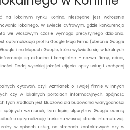
lokalnego w Koninie
 na lokalnym rynku Konina, niezbędne jest wdrożenie
nowania lokalnego. W świecie cyfrowym, gdzie konkurencja
enta we właściwym czasie wymaga precyzyjnego działania.
st optymalizacja profilu Google Moja Firma (obecnie Google
w Google i na Mapach Google, która wyświetla się w lokalnych
 informacje są aktualne i kompletne – nazwa firmy, adres,
ności. Dodaj wysokiej jakości zdjęcia, opisy usług i zachęcaj
lnych cytowań, czyli wzmianek o Twojej firmie w innych
ych czy w lokalnych portalach informacyjnych. Spójność
h tych źródłach jest kluczowa dla budowania wiarygodności
i spójnych wzmianek, tym lepiej algorytmy Google ocenią
adbać o optymalizację treści na własnej stronie internetowej.
uralny w opisach usług, na stronach kontaktowych czy w