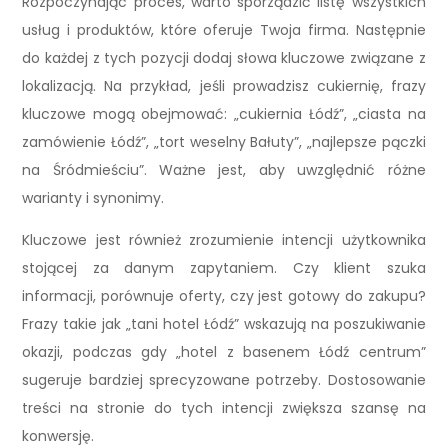
Rozpoczynając proces, warto sporządzić listę wszystkich
usług i produktów, które oferuje Twoja firma. Następnie
do każdej z tych pozycji dodaj słowa kluczowe związane z
lokalizacją. Na przykład, jeśli prowadzisz cukiernię, frazy
kluczowe mogą obejmować: „cukiernia Łódź”, „ciasta na
zamówienie Łódź”, „tort weselny Bałuty”, „najlepsze pączki
na Śródmieściu”. Ważne jest, aby uwzględnić różne
warianty i synonimy.
Kluczowe jest również zrozumienie intencji użytkownika
stojącej za danym zapytaniem. Czy klient szuka
informacji, porównuje oferty, czy jest gotowy do zakupu?
Frazy takie jak „tani hotel Łódź” wskazują na poszukiwanie
okazji, podczas gdy „hotel z basenem Łódź centrum”
sugeruje bardziej sprecyzowane potrzeby. Dostosowanie
treści na stronie do tych intencji zwiększa szansę na
konwersję.