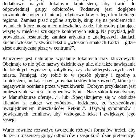
dodatkowo nasycić lokalnym kontekstem, aby trafić do
odpowiedniej grupy odbiorców. Podstawą jest dogłębne
zrozumienie potrzeb i intencji użytkowników z tego konkretnego
regionu. Zamiast pisać ogólne artykuły, skup się na problemach i
pytaniach, które mogą mieć mieszkańcy Łodzi lub osoby planujące
wizytę w mieście i szukające konkretnych usług. Na przykład, jeśli
prowadzisz restaurację, zamiast artykułu o „najlepszych daniach
kuchni włoskiej”, stwórz tekst o „włoskich smakach Łodzi – gdzie
zjeść autentyczną pizzę w centrum?”.
Kluczowe jest naturalne wplatanie lokalnych fraz kluczowych.
Obejmuje to nie tylko nazwy dzielnic czy ulic, ale także nawiązania
do lokalnych wydarzeń, zabytków, czy charakterystycznych cech
miasta. Pamiętaj, aby robić to w sposób płynny i zgodny z
kontekstem, unikając tzw. „upychania słów kluczowych”, które jest
negatywnie oceniane przez wyszukiwarki. Dobrym przykładem jest
umieszczanie w treści fragmentów typu: „Nasz salon kosmetyczny
w Manufakturze oferuje…”, lub „Specjalizujemy się w obsłudze
klientów z całego województwa łódzkiego, ze szczególnym
uwzględnieniem mieszkańców Retkini.”. Używaj synonimów i
powiązanych terminów, aby wzbogacić tekst i zwiększyć jego
zasięg.
Warto również rozważyć tworzenie różnych formatów treści, aby
dotrzeć do szerszej grupy odbiorców i zaspokoić różne preferencje.