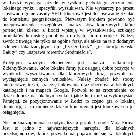
w Łodzi wymaga przede wszystkim głębokiego zrozumienia
lokalnego rynku i specyfiki wyszukiwań. Nie wystarczy po prostu
stosować ogólne zasady SEO; kluczowe jest dostosowanie działań
do kontekstu geograficznego. Pierwszym krokiem powinno być
przeprowadzenie szczegółowej analizy słów kluczowych, które
potencjalni klienci z Łodzi wpisują w wyszukiwarki, szukając
produktów lub usług podobnych do tych, które oferujesz. Należy
zwrócić uwagę nie tylko na ogólne frazy, ale także na te z dodanym
członem lokalizacyjnym, np. „fryzjer Łódź”, „restauracja włoska
Bałuty” czy „naprawa rowerów Śródmieście”.
Kolejnym ważnym elementem jest analiza konkurencji.
Zidentyfikowanie, które lokalne firmy już osiągają dobre pozycje w
wynikach wyszukiwania dla kluczowych fraz, pozwoli na
wyciągnięcie cennych wniosków. Należy zbadać ich strony
internetowe, treści, strategię linkowania oraz obecność w lokalnych
katalogach i na mapach Google. Pozwoli to na zrozumienie, co
działa dobrze na lokalnym rynku i jakie luki można wykorzystać.
Pamiętaj, że pozycjonowanie w Łodzi to często gra o lokalną
dominację, a zrozumienie działań konkurencji jest kluczowe do jej
osiągnięcia.
Nie można zapominać o optymalizacji profilu Google Moja Firma.
Jest to jedno z najważniejszych narzędzi dla lokalnych
przedsiębiorców, które pozwala na pojawienie się w lokalnych