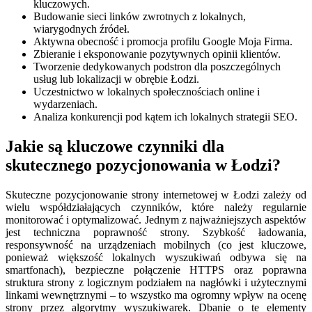
kluczowych.
Budowanie sieci linków zwrotnych z lokalnych,
wiarygodnych źródeł.
Aktywna obecność i promocja profilu Google Moja Firma.
Zbieranie i eksponowanie pozytywnych opinii klientów.
Tworzenie dedykowanych podstron dla poszczególnych
usług lub lokalizacji w obrębie Łodzi.
Uczestnictwo w lokalnych społecznościach online i
wydarzeniach.
Analiza konkurencji pod kątem ich lokalnych strategii SEO.
Jakie są kluczowe czynniki dla
skutecznego pozycjonowania w Łodzi?
Skuteczne pozycjonowanie strony internetowej w Łodzi zależy od
wielu współdziałających czynników, które należy regularnie
monitorować i optymalizować. Jednym z najważniejszych aspektów
jest techniczna poprawność strony. Szybkość ładowania,
responsywność na urządzeniach mobilnych (co jest kluczowe,
ponieważ większość lokalnych wyszukiwań odbywa się na
smartfonach), bezpieczne połączenie HTTPS oraz poprawna
struktura strony z logicznym podziałem na nagłówki i użytecznymi
linkami wewnętrznymi – to wszystko ma ogromny wpływ na ocenę
strony przez algorytmy wyszukiwarek. Dbanie o te elementy