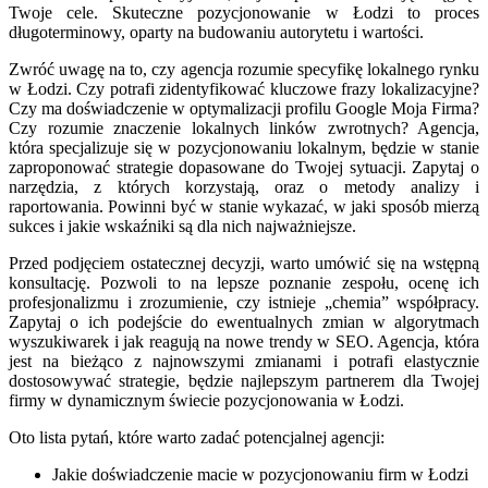
Twoje cele. Skuteczne pozycjonowanie w Łodzi to proces
długoterminowy, oparty na budowaniu autorytetu i wartości.
Zwróć uwagę na to, czy agencja rozumie specyfikę lokalnego rynku
w Łodzi. Czy potrafi zidentyfikować kluczowe frazy lokalizacyjne?
Czy ma doświadczenie w optymalizacji profilu Google Moja Firma?
Czy rozumie znaczenie lokalnych linków zwrotnych? Agencja,
która specjalizuje się w pozycjonowaniu lokalnym, będzie w stanie
zaproponować strategie dopasowane do Twojej sytuacji. Zapytaj o
narzędzia, z których korzystają, oraz o metody analizy i
raportowania. Powinni być w stanie wykazać, w jaki sposób mierzą
sukces i jakie wskaźniki są dla nich najważniejsze.
Przed podjęciem ostatecznej decyzji, warto umówić się na wstępną
konsultację. Pozwoli to na lepsze poznanie zespołu, ocenę ich
profesjonalizmu i zrozumienie, czy istnieje „chemia” współpracy.
Zapytaj o ich podejście do ewentualnych zmian w algorytmach
wyszukiwarek i jak reagują na nowe trendy w SEO. Agencja, która
jest na bieżąco z najnowszymi zmianami i potrafi elastycznie
dostosowywać strategie, będzie najlepszym partnerem dla Twojej
firmy w dynamicznym świecie pozycjonowania w Łodzi.
Oto lista pytań, które warto zadać potencjalnej agencji:
Jakie doświadczenie macie w pozycjonowaniu firm w Łodzi