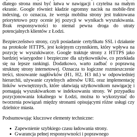
dlatego strona musi być łatwa w nawigacji i czytelna na małym
ekranie. Google również kładzie ogromny nacisk na mobile-first
indexing, co oznacza, że wersja mobilna strony jest traktowana
priorytetowo przy ocenie jej pozycji w wynikach wyszukiwania.
Brak responsywności to niemal pewna droga do utraty
potencjalnych klientów z Łodzi.
Bezpieczeństwo strony, czyli posiadanie certyfikatu SSL i działanie
na protokole HTTPS, jest kolejnym czynnikiem, który wpływa na
pozycję w wyszukiwarce. Google traktuje strony z HTTPS jako
bardziej wiarygodne i bezpieczne dla użytkowników, co przekłada
się na lepsze rankingi. Dodatkowo, warto zadbać o poprawną
strukturę strony internetowej. Oznacza to logiczne rozmieszczenie
treści, stosowanie nagłówków (H1, H2, H3 itd.) w odpowiedniej
hierarchii, używanie czytelnych adresów URL oraz implementację
linków wewnętrznych, które ułatwiają użytkownikom nawigację i
pomagają wyszukiwarkom w indeksowaniu strony. W przypadku
pozycjonowania lokalnego w Łodzi, można to wykorzystać do
tworzenia powiązań między stronami opisującymi różne usługi czy
dzielnice miasta.
Podsumowując kluczowe elementy techniczne:
Zapewnienie szybkiego czasu ładowania strony.
Gwarancja pełnej responsywności i poprawnego