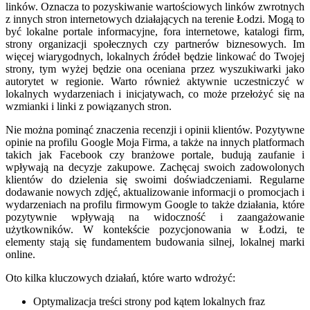
linków. Oznacza to pozyskiwanie wartościowych linków zwrotnych
z innych stron internetowych działających na terenie Łodzi. Mogą to
być lokalne portale informacyjne, fora internetowe, katalogi firm,
strony organizacji społecznych czy partnerów biznesowych. Im
więcej wiarygodnych, lokalnych źródeł będzie linkować do Twojej
strony, tym wyżej będzie ona oceniana przez wyszukiwarki jako
autorytet w regionie. Warto również aktywnie uczestniczyć w
lokalnych wydarzeniach i inicjatywach, co może przełożyć się na
wzmianki i linki z powiązanych stron.
Nie można pominąć znaczenia recenzji i opinii klientów. Pozytywne
opinie na profilu Google Moja Firma, a także na innych platformach
takich jak Facebook czy branżowe portale, budują zaufanie i
wpływają na decyzje zakupowe. Zachęcaj swoich zadowolonych
klientów do dzielenia się swoimi doświadczeniami. Regularne
dodawanie nowych zdjęć, aktualizowanie informacji o promocjach i
wydarzeniach na profilu firmowym Google to także działania, które
pozytywnie wpływają na widoczność i zaangażowanie
użytkowników. W kontekście pozycjonowania w Łodzi, te
elementy stają się fundamentem budowania silnej, lokalnej marki
online.
Oto kilka kluczowych działań, które warto wdrożyć:
Optymalizacja treści strony pod kątem lokalnych fraz