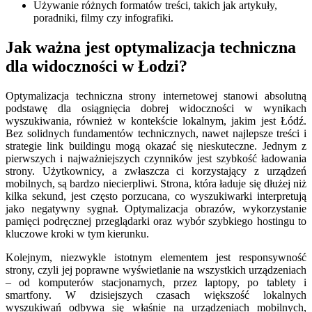
Używanie różnych formatów treści, takich jak artykuły,
poradniki, filmy czy infografiki.
Jak ważna jest optymalizacja techniczna
dla widoczności w Łodzi?
Optymalizacja techniczna strony internetowej stanowi absolutną
podstawę dla osiągnięcia dobrej widoczności w wynikach
wyszukiwania, również w kontekście lokalnym, jakim jest Łódź.
Bez solidnych fundamentów technicznych, nawet najlepsze treści i
strategie link buildingu mogą okazać się nieskuteczne. Jednym z
pierwszych i najważniejszych czynników jest szybkość ładowania
strony. Użytkownicy, a zwłaszcza ci korzystający z urządzeń
mobilnych, są bardzo niecierpliwi. Strona, która ładuje się dłużej niż
kilka sekund, jest często porzucana, co wyszukiwarki interpretują
jako negatywny sygnał. Optymalizacja obrazów, wykorzystanie
pamięci podręcznej przeglądarki oraz wybór szybkiego hostingu to
kluczowe kroki w tym kierunku.
Kolejnym, niezwykle istotnym elementem jest responsywność
strony, czyli jej poprawne wyświetlanie na wszystkich urządzeniach
– od komputerów stacjonarnych, przez laptopy, po tablety i
smartfony. W dzisiejszych czasach większość lokalnych
wyszukiwań odbywa się właśnie na urządzeniach mobilnych,