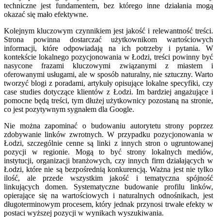
techniczne jest fundamentem, bez którego inne działania mogą
okazać się mało efektywne.
Kolejnym kluczowym czynnikiem jest jakość i relewantność treści.
Strona powinna dostarczać użytkownikom wartościowych
informacji, które odpowiadają na ich potrzeby i pytania. W
kontekście lokalnego pozycjonowania w Łodzi, treści powinny być
nasycone frazami kluczowymi związanymi z miastem i
oferowanymi usługami, ale w sposób naturalny, nie sztuczny. Warto
tworzyć blogi z poradami, artykuły opisujące lokalne specyfiki, czy
case studies dotyczące klientów z Łodzi. Im bardziej angażujące i
pomocne będą treści, tym dłużej użytkownicy pozostaną na stronie,
co jest pozytywnym sygnałem dla Google.
Nie można zapominać o budowaniu autorytetu strony poprzez
zdobywanie linków zwrotnych. W przypadku pozycjonowania w
Łodzi, szczególnie cenne są linki z innych stron o ugruntowanej
pozycji w regionie. Mogą to być strony lokalnych mediów,
instytucji, organizacji branżowych, czy innych firm działających w
Łodzi, które nie są bezpośrednią konkurencją. Ważna jest nie tylko
ilość, ale przede wszystkim jakość i tematyczna spójność
linkujących domen. Systematyczne budowanie profilu linków,
opierające się na wartościowych i naturalnych odnośnikach, jest
długoterminowym procesem, który jednak przynosi trwałe efekty w
postaci wyższej pozycji w wynikach wyszukiwania.