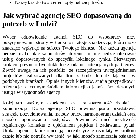
Narzędzia do tworzenia i optymalizacji treści.
Jak wybrać agencję SEO dopasowaną do
potrzeb w Łodzi?
Wybór odpowiedniej agencji SEO do współpracy przy
pozycjonowaniu strony w Łodzi to strategiczna decyzja, która może
znacząco wpłynąć na sukces Twojego biznesu. Nie każda agencja
będzie miała takie samo doświadczenie ani nie będzie oferować
usług dopasowanych do specyfiki lokalnego rynku. Pierwszym
krokiem powinno być dokładne zbadanie potencjalnych partnerów.
Zwróć uwagę na ich portfolio, ze szczególnym uwzględnieniem
projektów realizowanych dla firm z Łodzi lub działających w
podobnych branżach. Opinie innych klientów, studia przypadków i
referencje są cennym źródłem informacji o jakości świadczonych
usług i wiarygodności agencji.
Kolejnym ważnym aspektem jest transparentność działań i
komunikacja. Dobra agencja SEO powinna jasno przedstawić
strategię pozycjonowania, metody pracy, harmonogram działań oraz
sposób raportowania postępów. Powinieneś mieć możliwość
regularnego kontaktu z opiekunem projektu i zadawania pytań.
Unikaj agencji, które obiecują nierealistyczne rezultaty w krótkim
czasie lub nie potrafią wyjaśnić, w jaki sposób zamierzają osiągnąć