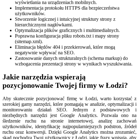
wyświetlania na urządzeniach mobilnych.
Implementacja protokołu HTTPS dla bezpieczeństwa
użytkowników.
Stworzenie logicznej i intuicyjnej struktury strony z
hierarchicznymi nagłówkami.
Optymalizacja plików graficznych i multimedialnych.
Poprawna konfiguracja pliku robots.txt i mapy strony
(sitemap.xml).
Eliminacja błędów 404 i przekierowań, które mogą
negatywnie wpływać na SEO.
Zastosowanie danych strukturalnych (schema markup) do
wzbogacenia prezentacji strony w wynikach wyszukiwania.
Jakie narzędzia wspierają
pozycjonowanie Twojej firmy w Łodzi?
Aby skutecznie pozycjonować firmę w Łodzi, warto korzystać z
szerokiej gamy narzędzi, które pomagają w analizie, optymalizacji i
monitorowaniu działań SEO. Jednym z podstawowych i
niezbędnych narzędzi jest Google Analytics. Pozwala ono na
śledzenie ruchu na stronie internetowej, analizę zachowań
użytkowników, identyfikację najpopularniejszych podstron, źródeł
ruchu oraz konwersji. Dzięki Google Analytics można zrozumieć,
skąd pochodzą Twoi użytkownicy z Łodzi, jakie frazy wpisują, aby