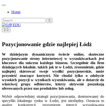
Skip
to
Home
content
Search
for:
OJP EDU
Pozycjonowanie gdzie najlepiej Łódź
W dzisiejszym dynamicznym świecie online, skuteczne
pozycjonowanie strony internetowej w wyszukiwarkach jest
kluczowe dla sukcesu każdego biznesu. Szczególnie dla firm
działających lokalnie, takich jak te w Łodzi, zrozumienie, gdzie
najlepiej skierować swoje wysiłki pozycjonerskie, może
przynieść znaczące korzyści. Nie chodzi tylko o zdobycie
wysokich pozycji w wynikach wyszukiwania, ale o dotarcie do
właściwej grupy odbiorców, którzy aktywnie poszukują
oferowanych przez nas produktów lub usług.
Wybór odpowiedniej strategii pozycjonowania, dostosowanej do
specyfiki lokalnego rynku w Łodzi, jest niezbędny. Oznacza to
analizę konkurencji, zrozumienie intencji wyszukiwania