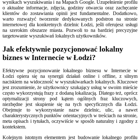
wynikach wyszukiwania i na Mapach Google. Uzupełnienie profilu
o aktualne informacje, zdjęcia, godziny otwarcia oraz zachęcanie
klientów do zostawiania opinii jest fundamentalne. Dodatkowo,
warto rozważyć tworzenie dedykowanych podstron na stronie
internetowej dla konkretnych dzielnic Łodzi, jeśli oferujesz usługi
na szerokim obszarze miasta. Pozwoli to na bardziej precyzyjne
targetowanie wyszukiwań lokalnych użytkowników.
Jak efektywnie pozycjonować lokalny
biznes w Internecie w Łodzi?
Efektywne pozycjonowanie lokalnego biznesu w Internecie w
Łodzi opiera się na synergii działań online i offline, z silnym
naciskiem na widoczność w wyszukiwarkach lokalnych. Kluczowe
jest zrozumienie, że użytkownicy szukający usług w swoim mieście
często wykorzystują frazy z dodaną lokalizacją. Dlatego też, oprócz
optymalizacji strony pod kątem ogólnych fraz kluczowych,
niezbędne jest skupienie się na tych specyficznych dla Łodzi.
Obejmuje to wykorzystanie nazw dzielnic, ulic, a nawet
charakterystycznych punktów orientacyjnych w treściach na stronie,
meta opisach i tytułach, oczywiście w sposób naturalny i zgodny z
kontekstem.
Kolejnym istotnym elementem jest budowanie lokalnego profilu