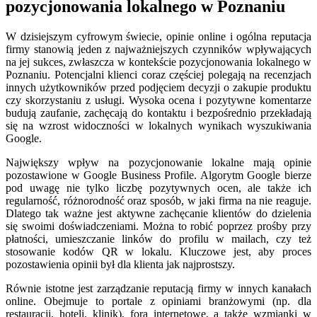
pozycjonowania lokalnego w Poznaniu
W dzisiejszym cyfrowym świecie, opinie online i ogólna reputacja
firmy stanowią jeden z najważniejszych czynników wpływających
na jej sukces, zwłaszcza w kontekście pozycjonowania lokalnego w
Poznaniu. Potencjalni klienci coraz częściej polegają na recenzjach
innych użytkowników przed podjęciem decyzji o zakupie produktu
czy skorzystaniu z usługi. Wysoka ocena i pozytywne komentarze
budują zaufanie, zachęcają do kontaktu i bezpośrednio przekładają
się na wzrost widoczności w lokalnych wynikach wyszukiwania
Google.
Największy wpływ na pozycjonowanie lokalne mają opinie
pozostawione w Google Business Profile. Algorytm Google bierze
pod uwagę nie tylko liczbę pozytywnych ocen, ale także ich
regularność, różnorodność oraz sposób, w jaki firma na nie reaguje.
Dlatego tak ważne jest aktywne zachęcanie klientów do dzielenia
się swoimi doświadczeniami. Można to robić poprzez prośby przy
płatności, umieszczanie linków do profilu w mailach, czy też
stosowanie kodów QR w lokalu. Kluczowe jest, aby proces
pozostawienia opinii był dla klienta jak najprostszy.
Równie istotne jest zarządzanie reputacją firmy w innych kanałach
online. Obejmuje to portale z opiniami branżowymi (np. dla
restauracji, hoteli, klinik), fora internetowe, a także wzmianki w