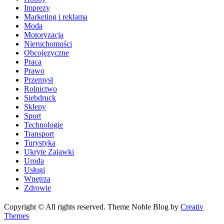
Imprezy
Marketing i reklama
Moda
Motoryzacja
Nieruchomości
Obcojęzyczne
Praca
Prawo
Przemysł
Rolnictwo
Siebdruck
Sklepy
Sport
Technologie
Transport
Turystyka
Ukryte Zajawki
Uroda
Usługi
Wnętrza
Zdrowie
Copyright © All rights reserved. Theme Noble Blog by
Creativ
Themes