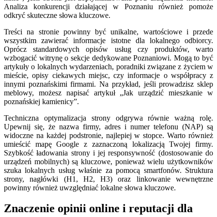
Analiza konkurencji działającej w Poznaniu również pomoże
odkryć skuteczne słowa kluczowe.
Treści na stronie powinny być unikalne, wartościowe i przede
wszystkim zawierać informacje istotne dla lokalnego odbiorcy.
Oprócz standardowych opisów usług czy produktów, warto
wzbogacić witrynę o sekcje dedykowane Poznaniowi. Mogą to być
artykuły o lokalnych wydarzeniach, poradniki związane z życiem w
mieście, opisy ciekawych miejsc, czy informacje o współpracy z
innymi poznańskimi firmami. Na przykład, jeśli prowadzisz sklep
meblowy, możesz napisać artykuł „Jak urządzić mieszkanie w
poznańskiej kamienicy”.
Techniczna optymalizacja strony odgrywa równie ważną rolę.
Upewnij się, że nazwa firmy, adres i numer telefonu (NAP) są
widoczne na każdej podstronie, najlepiej w stopce. Warto również
umieścić mapę Google z zaznaczoną lokalizacją Twojej firmy.
Szybkość ładowania strony i jej responsywność (dostosowanie do
urządzeń mobilnych) są kluczowe, ponieważ wielu użytkowników
szuka lokalnych usług właśnie za pomocą smartfonów. Struktura
strony, nagłówki (H1, H2, H3) oraz linkowanie wewnętrzne
powinny również uwzględniać lokalne słowa kluczowe.
Znaczenie opinii online i reputacji dla