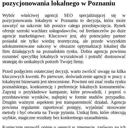
pozycjonowania lokalnego w Poznaniu
Wybór właściwej agencji SEO specjalizującej się w
pozycjonowaniu lokalnym w Poznaniu to decyzja, która może
zaważyć na sukcesie lub porażce całego przedsięwzięcia. Rynek
oferuje szeroki wachlarz usługodawców, od freelancerów po duże
agencje marketingowe. Kluczowe jest, aby potencjalny partner
posiadał nie tylko wiedzę teoretyczną, ale przede wszystkim
udokumentowane sukcesy w obszarze optymalizacji lokalnej dla
firm działających na poznańskim rynku. Dobra agencja powinna
rozumieć specyfikę lokalnych wyszukiwań i potrafić dostosować
strategię do unikalnych potrzeb Twojej firmy.
Przed podjęciem ostatecznej decyzji, warto zwrócić uwagę na kilka
kluczowych kwestii. Po pierwsze, doświadczenie agencji w pracy z
lokalnymi biznesami jest nieocenione. Powinni oni znać realia rynku
poznańskiego, konkurencję i preferencje lokalnych konsumentów.
Zapytaj o przykładowe kampanie, które prowadzili, i poproś o
przedstawienie wyników, najlepiej w formie studiów przypadku.
Drugim ważnym aspektem jest transparentność działań. Agencja
powinna regularnie raportować postępy, wyjaśniać stosowane
metody i być otwarta na Twoje pytania. Unikaj firm, które obiecują
szybkie, magiczne rezultaty bez konkretnego uzasadnienia.
Koniecznie sprawdź opinie o agencji w internecie, zarówno na ich