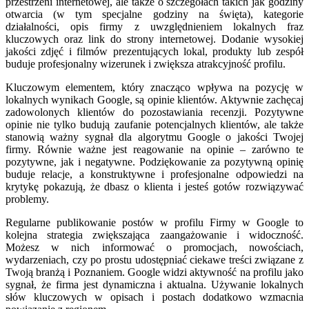
przestrzeni internetowej, ale także o szczegółach takich jak godziny
otwarcia (w tym specjalne godziny na święta), kategorie
działalności, opis firmy z uwzględnieniem lokalnych fraz
kluczowych oraz link do strony internetowej. Dodanie wysokiej
jakości zdjęć i filmów prezentujących lokal, produkty lub zespół
buduje profesjonalny wizerunek i zwiększa atrakcyjność profilu.
Kluczowym elementem, który znacząco wpływa na pozycję w
lokalnych wynikach Google, są opinie klientów. Aktywnie zachęcaj
zadowolonych klientów do pozostawiania recenzji. Pozytywne
opinie nie tylko budują zaufanie potencjalnych klientów, ale także
stanowią ważny sygnał dla algorytmu Google o jakości Twojej
firmy. Równie ważne jest reagowanie na opinie – zarówno te
pozytywne, jak i negatywne. Podziękowanie za pozytywną opinię
buduje relacje, a konstruktywne i profesjonalne odpowiedzi na
krytykę pokazują, że dbasz o klienta i jesteś gotów rozwiązywać
problemy.
Regularne publikowanie postów w profilu Firmy w Google to
kolejna strategia zwiększająca zaangażowanie i widoczność.
Możesz w nich informować o promocjach, nowościach,
wydarzeniach, czy po prostu udostępniać ciekawe treści związane z
Twoją branżą i Poznaniem. Google widzi aktywność na profilu jako
sygnał, że firma jest dynamiczna i aktualna. Używanie lokalnych
słów kluczowych w opisach i postach dodatkowo wzmacnia