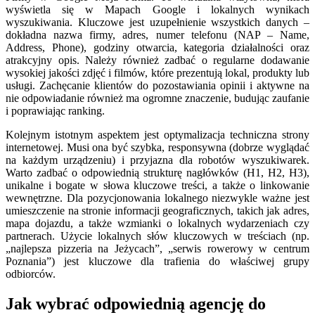
wyświetla się w Mapach Google i lokalnych wynikach
wyszukiwania. Kluczowe jest uzupełnienie wszystkich danych –
dokładna nazwa firmy, adres, numer telefonu (NAP – Name,
Address, Phone), godziny otwarcia, kategoria działalności oraz
atrakcyjny opis. Należy również zadbać o regularne dodawanie
wysokiej jakości zdjęć i filmów, które prezentują lokal, produkty lub
usługi. Zachęcanie klientów do pozostawiania opinii i aktywne na
nie odpowiadanie również ma ogromne znaczenie, budując zaufanie
i poprawiając ranking.
Kolejnym istotnym aspektem jest optymalizacja techniczna strony
internetowej. Musi ona być szybka, responsywna (dobrze wyglądać
na każdym urządzeniu) i przyjazna dla robotów wyszukiwarek.
Warto zadbać o odpowiednią strukturę nagłówków (H1, H2, H3),
unikalne i bogate w słowa kluczowe treści, a także o linkowanie
wewnętrzne. Dla pozycjonowania lokalnego niezwykle ważne jest
umieszczenie na stronie informacji geograficznych, takich jak adres,
mapa dojazdu, a także wzmianki o lokalnych wydarzeniach czy
partnerach. Użycie lokalnych słów kluczowych w treściach (np.
„najlepsza pizzeria na Jeżycach”, „serwis rowerowy w centrum
Poznania”) jest kluczowe dla trafienia do właściwej grupy
odbiorców.
Jak wybrać odpowiednią agencję do