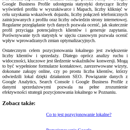
Google Business Profile udostępnia statystyki dotyczące liczby
wyświetleń profilu w wyszukiwarce i Mapach, liczby kliknięć w
celu uzyskania wskazówek dojazdu, liczby połączeń telefonicznych
zainicjowanych z profilu oraz liczby odwiedzin strony internetowej.
Regularne przeglądanie tych danych pozwala ocenić, jak skutecznie
profil przyciąga potencjalnych klientów i generuje zapytania.
Porównywanie tych statystyk w ujęciu czasowym pozwala ocenić
wpływ wprowadzanych zmian optymalizacyjnych.
Ostatecznym celem pozycjonowania lokalnego jest zwiększenie
liczby klientów i sprzedaży. Dlatego oprócz analizy ruchu i
widoczności, kluczowe jest śledzenie wskaźników konwersji. Mogą
to być wypełnione formularze kontaktowe, zarezerwowane wizyty,
dokonane zakupy online, czy po prostu liczba klientów, którzy
odwiedzili lokal dzięki działaniom SEO. Powiązanie danych z
Google Analytics, Search Console i Google Business Profile z
danymi sprzedażowymi pozwala na pełne zrozumienie
efektywności strategii pozycjonowania lokalnego w Poznaniu.
Zobacz także:
Nawigacja
Co to jest pozycjonowanie lokalne?
wpisu