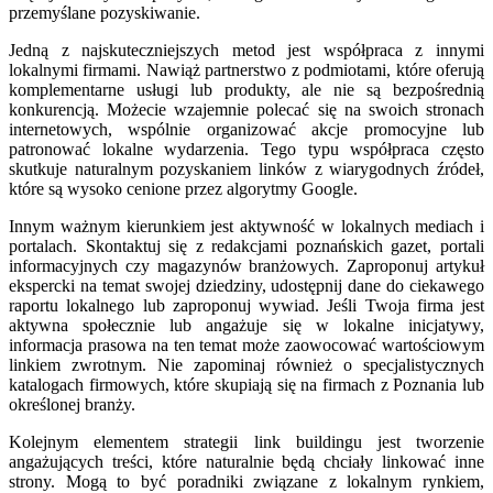
przemyślane pozyskiwanie.
Jedną z najskuteczniejszych metod jest współpraca z innymi
lokalnymi firmami. Nawiąż partnerstwo z podmiotami, które oferują
komplementarne usługi lub produkty, ale nie są bezpośrednią
konkurencją. Możecie wzajemnie polecać się na swoich stronach
internetowych, wspólnie organizować akcje promocyjne lub
patronować lokalne wydarzenia. Tego typu współpraca często
skutkuje naturalnym pozyskaniem linków z wiarygodnych źródeł,
które są wysoko cenione przez algorytmy Google.
Innym ważnym kierunkiem jest aktywność w lokalnych mediach i
portalach. Skontaktuj się z redakcjami poznańskich gazet, portali
informacyjnych czy magazynów branżowych. Zaproponuj artykuł
ekspercki na temat swojej dziedziny, udostępnij dane do ciekawego
raportu lokalnego lub zaproponuj wywiad. Jeśli Twoja firma jest
aktywna społecznie lub angażuje się w lokalne inicjatywy,
informacja prasowa na ten temat może zaowocować wartościowym
linkiem zwrotnym. Nie zapominaj również o specjalistycznych
katalogach firmowych, które skupiają się na firmach z Poznania lub
określonej branży.
Kolejnym elementem strategii link buildingu jest tworzenie
angażujących treści, które naturalnie będą chciały linkować inne
strony. Mogą to być poradniki związane z lokalnym rynkiem,