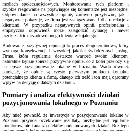
mediach społecznościowych. Monitorowanie tych platform i
szybkie reagowanie na pojawiające się komentarze jest niezbędne.
Odpowiadanie na wszystkie opinie, zarówno pozytywne, jak i
negatywne, pokazuje, że firma jest zaangażowana i dba o relacje z
klientami. W przypadku negatywnych opinii, profesjonalna i
empatyczna odpowiedź może załagodzić sytuację i nawet
przekształcić niezadowolonego klienta w lojalnego.
Budowanie pozytywnej reputacji to proces długoterminowy, który
wymaga konsekwencji i wysokiej jakości świadczonych usług.
Firma, która regularnie dostarcza wartość swoim klientom,
naturalnie będzie zbierać pozytywne opinie, co z kolei przełoży się
na lepsze pozycjonowanie lokalne w Poznaniu. Warto również
pamiętać, że opinie są często pierwszym punktem kontaktu
potencjalnego klienta z firmą, dlatego ich treść i ton mają ogromny
wpływ na decyzję o dalszym działaniu.
Pomiary i analiza efektywności działań
pozycjonowania lokalnego w Poznaniu
Aby mieć pewność, że inwestycja w pozycjonowanie lokalne w
Poznaniu przynosi oczekiwane rezultaty, niezbędne jest regularne
monitorowanie i analiza efektów podejmowanych działań. Bez tego
trudno ocenić, które strategie są najskuteczniejsze, a które wymagają