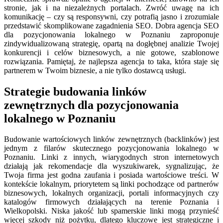
stronie, jak i na niezależnych portalach. Zwróć uwagę na ich
komunikację – czy są responsywni, czy potrafią jasno i zrozumiale
przedstawić skomplikowane zagadnienia SEO. Dobra agencja SEO
dla pozycjonowania lokalnego w Poznaniu zaproponuje
zindywidualizowaną strategię, opartą na dogłębnej analizie Twojej
konkurencji i celów biznesowych, a nie gotowe, szablonowe
rozwiązania. Pamiętaj, że najlepsza agencja to taka, która staje się
partnerem w Twoim biznesie, a nie tylko dostawcą usługi.
Strategie budowania linków
zewnętrznych dla pozycjonowania
lokalnego w Poznaniu
Budowanie wartościowych linków zewnętrznych (backlinków) jest
jednym z filarów skutecznego pozycjonowania lokalnego w
Poznaniu. Linki z innych, wiarygodnych stron internetowych
działają jak rekomendacje dla wyszukiwarek, sygnalizując, że
Twoja firma jest godna zaufania i posiada wartościowe treści. W
kontekście lokalnym, priorytetem są linki pochodzące od partnerów
biznesowych, lokalnych organizacji, portali informacyjnych czy
katalogów firmowych działających na terenie Poznania i
Wielkopolski. Niska jakość lub spamerskie linki mogą przynieść
więcej szkody niż pożytku, dlatego kluczowe jest strategiczne i