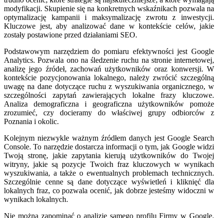
modyfikacji. Skupienie się na konkretnych wskaźnikach pozwala na
optymalizację kampanii i maksymalizację zwrotu z inwestycji.
Kluczowe jest, aby analizować dane w kontekście celów, jakie
zostały postawione przed działaniami SEO.
Podstawowym narzędziem do pomiaru efektywności jest Google
Analytics. Pozwala ono na śledzenie ruchu na stronie internetowej,
analizę jego źródeł, zachowań użytkowników oraz konwersji. W
kontekście pozycjonowania lokalnego, należy zwrócić szczególną
uwagę na dane dotyczące ruchu z wyszukiwania organicznego, w
szczególności zapytań zawierających lokalne frazy kluczowe.
Analiza demograficzna i geograficzna użytkowników pomoże
zrozumieć, czy docieramy do właściwej grupy odbiorców z
Poznania i okolic.
Kolejnym niezwykle ważnym źródłem danych jest Google Search
Console. To narzędzie dostarcza informacji o tym, jak Google widzi
Twoją stronę, jakie zapytania kierują użytkowników do Twojej
witryny, jakie są pozycje Twoich fraz kluczowych w wynikach
wyszukiwania, a także o ewentualnych problemach technicznych.
Szczególnie cenne są dane dotyczące wyświetleń i kliknięć dla
lokalnych fraz, co pozwala ocenić, jak dobrze jesteśmy widoczni w
wynikach lokalnych.
Nie można zapominać o analizie samego profilu Firmy w Google.