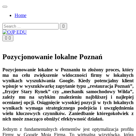
Skip
to
Home
content
Search
for:
OJP EDU
Pozycjonowanie lokalne Poznań
Pozycjonowanie lokalne w Poznaniu to złożony proces, który
ma na celu zwiększenie widoczności firmy w lokalnych
wynikach wyszukiwania Google. Kiedy potencjalny klient
wpisuje w wyszukiwarkę zapytanie typu „restauracja Poznań”,
„fryzjer Stary Rynek” czy „mechanik samochodowy Wilda”,
zależy mu na szybkim znalezieniu najbliższej i najlepiej
ocenianej opcji. Osiągnięcie wysokiej pozycji w tych lokalnych
wynikach wymaga strategicznego podejścia i uwzględnienia
wielu kluczowych czynników. Zaniedbanie któregokolwiek z
nich może znacząco obniżyć efektywność działań.
Jednym z fundamentalnych elementów jest optymalizacja profilu
Firmy w Google Moja Firma. To wirtualna wizytówka, która