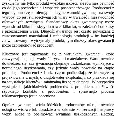
zyskujemy nie tylko produkt wysokiej jakości, ale również pewność
co do jego pochodzenia i wsparcia posprzedażowego. Producenci z
tego regionu często oferują atrakcyjne warunki gwarancji na swoje
wyroby, co jest świadectwem ich wiary w trwałość i niezawodność
oferowanych rozwiązań. Standardowy okres gwarancyjny może
wynosić od kilku miesięcy do nawet kilku lat, w zależności od klasy
i przeznaczenia węża. Długość gwarancji jest często powiązana z
zastosowanymi materiałami i technologią produkcji – im bardziej
zaawansowany i wytrzymały produkt, tym dłuższy okres gwarancji
może zaproponować producent.
Kluczowe jest zapoznanie się z warunkami gwarancji, które
zazwyczaj obejmują wady fabryczne i materiałowe. Warto również
dowiedzieć się, czy gwarancja obejmuje uszkodzenia wynikające z
normalnego użytkowania, czy jedynie wady powstałe na etapie
produkcji. Producenci z Łodzi często podkreślają, że ich węże są
projektowane z myślą o długotrwałej eksploatacji, co przekłada się
na satysfakcję klientów i minimalną liczbę reklamacji. W przypadku
wystąpienia jakichkolwiek problemów z produktem, możliwość
szybkiego kontaktu z producentem i sprawnego procesu
reklamacyjnego jest nieoceniona.
Oprócz gwarancji, wielu łódzkich producentów oferuje również
usługi serwisowe lub doradztwo w zakresie konserwacji i naprawy
węży. Może to obejmować wymianę uszkodzonych złączek,