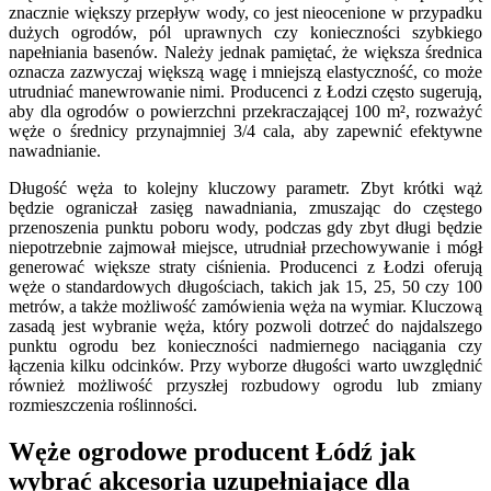
znacznie większy przepływ wody, co jest nieocenione w przypadku
dużych ogrodów, pól uprawnych czy konieczności szybkiego
napełniania basenów. Należy jednak pamiętać, że większa średnica
oznacza zazwyczaj większą wagę i mniejszą elastyczność, co może
utrudniać manewrowanie nimi. Producenci z Łodzi często sugerują,
aby dla ogrodów o powierzchni przekraczającej 100 m², rozważyć
węże o średnicy przynajmniej 3/4 cala, aby zapewnić efektywne
nawadnianie.
Długość węża to kolejny kluczowy parametr. Zbyt krótki wąż
będzie ograniczał zasięg nawadniania, zmuszając do częstego
przenoszenia punktu poboru wody, podczas gdy zbyt długi będzie
niepotrzebnie zajmował miejsce, utrudniał przechowywanie i mógł
generować większe straty ciśnienia. Producenci z Łodzi oferują
węże o standardowych długościach, takich jak 15, 25, 50 czy 100
metrów, a także możliwość zamówienia węża na wymiar. Kluczową
zasadą jest wybranie węża, który pozwoli dotrzeć do najdalszego
punktu ogrodu bez konieczności nadmiernego naciągania czy
łączenia kilku odcinków. Przy wyborze długości warto uwzględnić
również możliwość przyszłej rozbudowy ogrodu lub zmiany
rozmieszczenia roślinności.
Węże ogrodowe producent Łódź jak
wybrać akcesoria uzupełniające dla