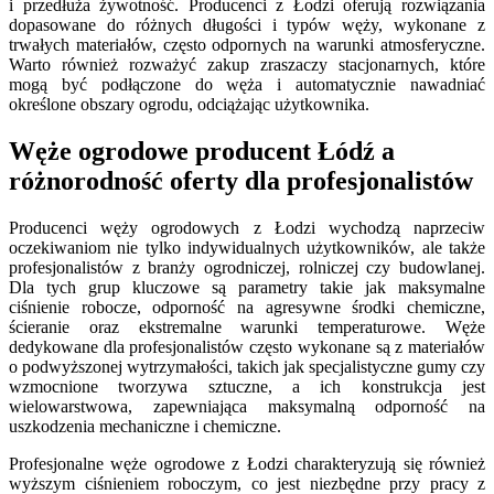
i przedłuża żywotność. Producenci z Łodzi oferują rozwiązania
dopasowane do różnych długości i typów węży, wykonane z
trwałych materiałów, często odpornych na warunki atmosferyczne.
Warto również rozważyć zakup zraszaczy stacjonarnych, które
mogą być podłączone do węża i automatycznie nawadniać
określone obszary ogrodu, odciążając użytkownika.
Węże ogrodowe producent Łódź a
różnorodność oferty dla profesjonalistów
Producenci węży ogrodowych z Łodzi wychodzą naprzeciw
oczekiwaniom nie tylko indywidualnych użytkowników, ale także
profesjonalistów z branży ogrodniczej, rolniczej czy budowlanej.
Dla tych grup kluczowe są parametry takie jak maksymalne
ciśnienie robocze, odporność na agresywne środki chemiczne,
ścieranie oraz ekstremalne warunki temperaturowe. Węże
dedykowane dla profesjonalistów często wykonane są z materiałów
o podwyższonej wytrzymałości, takich jak specjalistyczne gumy czy
wzmocnione tworzywa sztuczne, a ich konstrukcja jest
wielowarstwowa, zapewniająca maksymalną odporność na
uszkodzenia mechaniczne i chemiczne.
Profesjonalne węże ogrodowe z Łodzi charakteryzują się również
wyższym ciśnieniem roboczym, co jest niezbędne przy pracy z