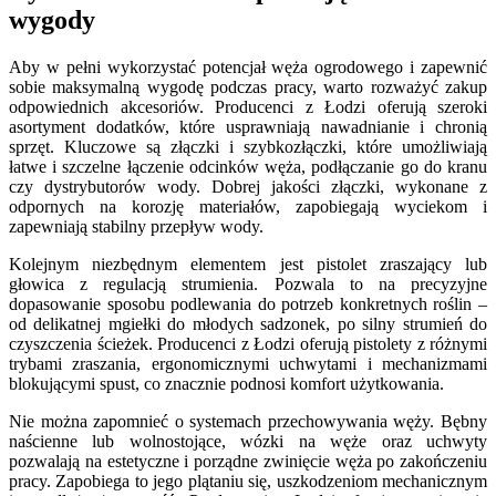
wygody
Aby w pełni wykorzystać potencjał węża ogrodowego i zapewnić
sobie maksymalną wygodę podczas pracy, warto rozważyć zakup
odpowiednich akcesoriów. Producenci z Łodzi oferują szeroki
asortyment dodatków, które usprawniają nawadnianie i chronią
sprzęt. Kluczowe są złączki i szybkozłączki, które umożliwiają
łatwe i szczelne łączenie odcinków węża, podłączanie go do kranu
czy dystrybutorów wody. Dobrej jakości złączki, wykonane z
odpornych na korozję materiałów, zapobiegają wyciekom i
zapewniają stabilny przepływ wody.
Kolejnym niezbędnym elementem jest pistolet zraszający lub
głowica z regulacją strumienia. Pozwala to na precyzyjne
dopasowanie sposobu podlewania do potrzeb konkretnych roślin –
od delikatnej mgiełki do młodych sadzonek, po silny strumień do
czyszczenia ścieżek. Producenci z Łodzi oferują pistolety z różnymi
trybami zraszania, ergonomicznymi uchwytami i mechanizmami
blokującymi spust, co znacznie podnosi komfort użytkowania.
Nie można zapomnieć o systemach przechowywania węży. Bębny
naścienne lub wolnostojące, wózki na węże oraz uchwyty
pozwalają na estetyczne i porządne zwinięcie węża po zakończeniu
pracy. Zapobiega to jego plątaniu się, uszkodzeniom mechanicznym