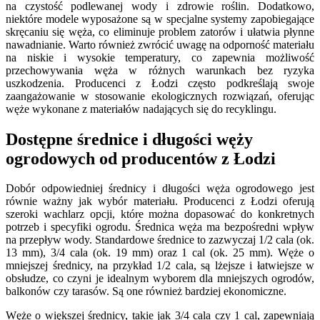
na czystość podlewanej wody i zdrowie roślin. Dodatkowo,
niektóre modele wyposażone są w specjalne systemy zapobiegające
skręcaniu się węża, co eliminuje problem zatorów i ułatwia płynne
nawadnianie. Warto również zwrócić uwagę na odporność materiału
na niskie i wysokie temperatury, co zapewnia możliwość
przechowywania węża w różnych warunkach bez ryzyka
uszkodzenia. Producenci z Łodzi często podkreślają swoje
zaangażowanie w stosowanie ekologicznych rozwiązań, oferując
węże wykonane z materiałów nadających się do recyklingu.
Dostępne średnice i długości węży
ogrodowych od producentów z Łodzi
Dobór odpowiedniej średnicy i długości węża ogrodowego jest
równie ważny jak wybór materiału. Producenci z Łodzi oferują
szeroki wachlarz opcji, które można dopasować do konkretnych
potrzeb i specyfiki ogrodu. Średnica węża ma bezpośredni wpływ
na przepływ wody. Standardowe średnice to zazwyczaj 1/2 cala (ok.
13 mm), 3/4 cala (ok. 19 mm) oraz 1 cal (ok. 25 mm). Węże o
mniejszej średnicy, na przykład 1/2 cala, są lżejsze i łatwiejsze w
obsłudze, co czyni je idealnym wyborem dla mniejszych ogrodów,
balkonów czy tarasów. Są one również bardziej ekonomiczne.
Węże o większej średnicy, takie jak 3/4 cala czy 1 cal, zapewniają