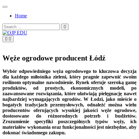
Skip
to
Home
content
Search
for:
OJP EDU
Węże ogrodowe producent Łódź
Wybór odpowiedniego węża ogrodowego to kluczowa decyzja
dla każdego miłośnika zieleni, który pragnie zapewnić swoim
roślinom optymalne nawodnienie. Rynek oferuje szeroką gamę
produktów, od prostych, ekonomicznych modeli, po
zaawansowane rozwiązania, które ułatwiają pielęgnację nawet
najbardziej wymagających ogrodów. W Łodzi, jako mieście o
bogatych tradycjach przemysłowych, odnaleźć można wielu
producentów oferujących wysokiej jakości węże ogrodowe,
dostosowane do różnorodnych potrzeb i budżetów.
Zrozumienie specyfiki poszczególnych typów węży, ich
materiałów wykonania oraz funkcjonalności jest niezbędne, aby
dokonać świadomego zakupu.