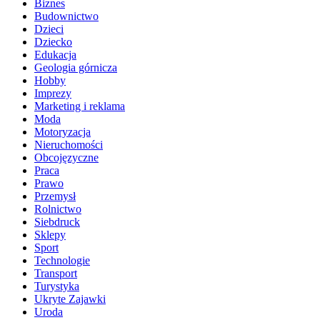
Biznes
Budownictwo
Dzieci
Dziecko
Edukacja
Geologia górnicza
Hobby
Imprezy
Marketing i reklama
Moda
Motoryzacja
Nieruchomości
Obcojęzyczne
Praca
Prawo
Przemysł
Rolnictwo
Siebdruck
Sklepy
Sport
Technologie
Transport
Turystyka
Ukryte Zajawki
Uroda