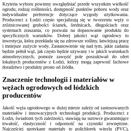
Kryteria wyboru powinny uwzględniać przede wszystkim wielkość
ogrodu, rodzaj roślinności, dostępność punktów poboru wody oraz
indywidualne preferencje dotyczące wygody użytkowania.
Producenci z Łodzi często specjalizują się w tworzeniu węży o
zróżnicowanej grubości ścianek, średnicach, długościach oraz
systemach zraszania, co pozwala na dopasowanie produktu do
specyficznych warunków. Dobrej jakości wąż ogrodowy to
inwestycja, która przekłada się na zdrowsze rośliny, łatwiejszą pracę
i mniejsze zużycie wody. Zastanowienie się nad tym, jakie zadania
będzie pełnił wąż, jak często będzie używany i w jakich warunkach
atmosferycznych, pomoże zawęzić pole poszukiwań do ofert
lokalnych producentów z Łodzi, którzy mogą zapewnić fachowe
doradztwo i produkty prosto od źródła.
Znaczenie technologii i materiałów w
wężach ogrodowych od łódzkich
producentów
Jakość węża ogrodowego w dużej mierze zależy od zastosowanych
materiałów i innowacyjnych technologii produkcji. Producenci z
Łodzi, świadomi tych zależności, stawiają na surowce gwarantujące
trwałość, elastyczność i odporność na czynniki zewnętrzne.
Najczęściej spotykane materiały to polichlorek winylu (PVC),