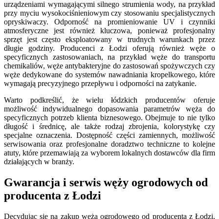
urządzeniami wymagającymi silnego strumienia wody, na przykład
przy myciu wysokociśnieniowym czy stosowaniu specjalistycznych
opryskiwaczy. Odporność na promieniowanie UV i czynniki
atmosferyczne jest również kluczowa, ponieważ profesjonalny
sprzęt jest często eksploatowany w trudnych warunkach przez
długie godziny. Producenci z Łodzi oferują również węże o
specyficznych zastosowaniach, na przykład węże do transportu
chemikaliów, węże antybakteryjne do zastosowań spożywczych czy
węże dedykowane do systemów nawadniania kropelkowego, które
wymagają precyzyjnego przepływu i odporności na zatykanie.
Warto podkreślić, że wielu łódzkich producentów oferuje
możliwość indywidualnego dopasowania parametrów węża do
specyficznych potrzeb klienta biznesowego. Obejmuje to nie tylko
długość i średnicę, ale także rodzaj zbrojenia, kolorystykę czy
specjalne oznaczenia. Dostępność części zamiennych, możliwość
serwisowania oraz profesjonalne doradztwo techniczne to kolejne
atuty, które przemawiają za wyborem lokalnych dostawców dla firm
działających w branży.
Gwarancja i serwis węży ogrodowych od
producenta z Łodzi
Decydując się na zakup węża ogrodowego od producenta z Łodzi,