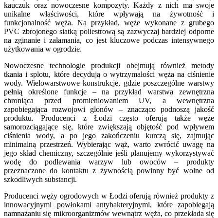
kauczuk oraz nowoczesne kompozyty. Każdy z nich ma swoje
unikalne właściwości, które wpływają na żywotność i
funkcjonalność węża. Na przykład, węże wykonane z grubego
PVC zbrojonego siatką poliestrową są zazwyczaj bardziej odporne
na zginanie i załamania, co jest kluczowe podczas intensywnego
użytkowania w ogrodzie.
Nowoczesne technologie produkcji obejmują również metody
tkania i splotu, które decydują o wytrzymałości węża na ciśnienie
wody. Wielowarstwowe konstrukcje, gdzie poszczególne warstwy
pełnią określone funkcje – na przykład warstwa zewnętrzna
chroniąca przed promieniowaniem UV, a wewnętrzna
zapobiegająca rozwojowi glonów – znacząco podnoszą jakość
produktu. Producenci z Łodzi często oferują także węże
samorozciągające się, które zwiększają objętość pod wpływem
ciśnienia wody, a po jego zakończeniu kurczą się, zajmując
minimalną przestrzeń. Wybierając wąż, warto zwrócić uwagę na
jego skład chemiczny, szczególnie jeśli planujemy wykorzystywać
wodę do podlewania warzyw lub owoców – produkty
przeznaczone do kontaktu z żywnością powinny być wolne od
szkodliwych substancji.
Producenci węży ogrodowych w Łodzi oferują również produkty z
innowacyjnymi powłokami antybakteryjnymi, które zapobiegają
namnażaniu się mikroorganizmów wewnątrz węża, co przekłada się